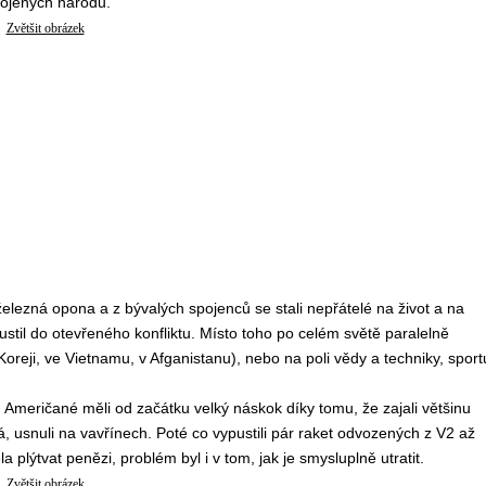
pojených národů.
Zvětšit obrázek
lezná opona a z bývalých spojenců se stali nepřátelé na život a na
pustil do otevřeného konfliktu. Místo toho po celém světě paralelně
Koreji, ve Vietnamu, v Afganistanu), nebo na poli vědy a techniky, sport
Američané měli od začátku velký náskok díky tomu, že zajali většinu
á, usnuli na vavřínech. Poté co vypustili pár raket odvozených z V2 až
 plýtvat penězi, problém byl i v tom, jak je smysluplně utratit.
Zvětšit obrázek