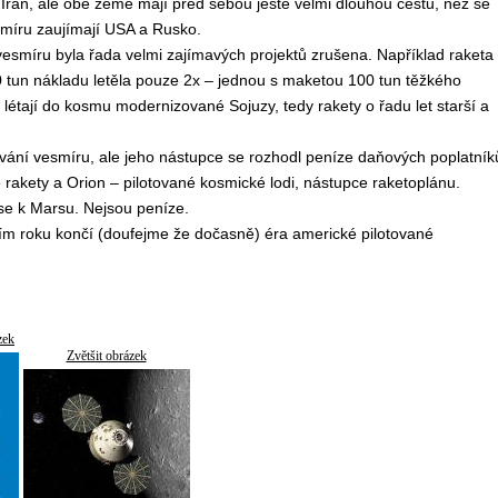
 Írán, ale obě země mají před sebou ještě velmi dlouhou cestu, než se
smíru zaujímají USA a Rusko.
smíru byla řada velmi zajímavých projektů zrušena. Například raketa
90 tun nákladu letěla pouze 2x – jednou s maketou 100 tun těžkého
létají do kosmu modernizované Sojuzy, tedy rakety o řadu let starší a
ývání vesmíru, ale jeho nástupce se rozhodl peníze daňových poplatník
é rakety a Orion – pilotované kosmické lodi, nástupce raketoplánu.
ise k Marsu. Nejsou peníze.
ím roku končí (doufejme že dočasně) éra americké pilotované
zek
Zvětšit obrázek