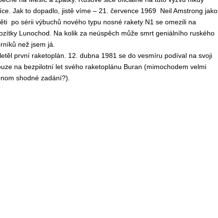
Měsíce. Jak to dopadlo, jistě víme – 21. července 1969 Neil Amstrong jako
věti po sérii výbuchů nového typu nosné rakety N1 se omezili na
e vozítky Lunochod. Na kolik za neúspěch může smrt geniálního ruského
rníků než jsem já.
letěl první raketoplán. 12. dubna 1981 se do vesmíru podíval na svoji
ouze na bezpilotní let svého raketoplánu Buran (mimochodem velmi
enom shodné zadání?).