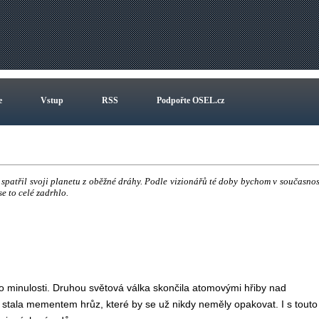
e
Vstup
RSS
Podpořte OSEL.cz
spatřil svoji planetu z oběžné dráhy. Podle vizionářů té doby bychom v současnos
e to celé zadrhlo.
 minulosti. Druhou světová válka skončila atomovými hřiby nad
stala mementem hrůz, které by se už nikdy neměly opakovat. I s touto