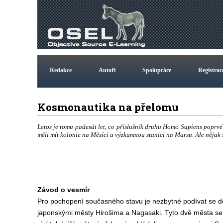
Redakce
Autoři
Spolupráce
Registrac
Kosmonautika na přelomu
Letos je tomu padesát let, co příslušník druhu Homo Sapiens poprvé 
měli mít kolonie na Měsíci a výzkumnou stanici na Marsu. Ale nějak s
Závod o vesmír
Pro pochopení současného stavu je nezbytné podívat se do
japonskými městy Hirošima a Nagasaki. Tyto dvě města se 