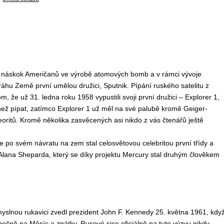
i náskok Američanů ve výrobě atomových bomb a v rámci vývoje
áhu Země první umělou družici, Sputnik. Pípání ruského satelitu z
 že už 31. ledna roku 1958 vypustili svoji první družici – Explorer 1,
než pípat, zatímco Explorer 1 už měl na své palubě kromě Geiger-
teoritů. Kromě několika zasvěcených asi nikdo z vás čtenářů ještě
 po svém návratu na zem stal celosvětovou celebritou první třídy a
Alana Sheparda, který se díky projektu Mercury stal druhým člověkem
yslnou rukavici zvedl prezident John F. Kennedy 25. května 1961, kdy
ečně na Měsíc a zpátky. Rusové sice oficiálně na tuto výzvu nikdy