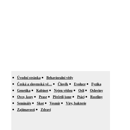
Úvodní stránka
Behavioralni vědy
Česká a slovenská vě…
Člověk
Evoluce
Fyzika
Genetika
Kabinet
Nejen vědou
Osli
Osloviny
Ovce, kozy
Prase
Přečetli jsme
Ptáci
Rostliny
Semináře
Skot
Vesmír
Viry, bakterie
Zajímavosti
Zdraví