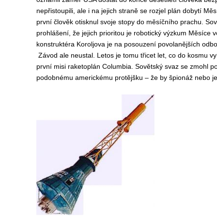
nepřistoupili, ale i na jejich straně se rozjel plán dobytí 
první člověk otisknul svoje stopy do měsíčního prachu. So
prohlášení, že jejich prioritou je robotický výzkum Měsíc
konstruktéra Koroljova je na posouzení povolanějších odbo
Závod ale neustal. Letos je tomu třicet let, co do kosmu vy
první misi raketoplán Columbia. Sovětský svaz se zmohl p
podobnému americkému protějšku – že by špionáž nebo j