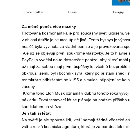
Space Shutttle
Buran
Eněrgija
Za méně peněz více muziky
Pilotovaná kosmonautika je pro současný svět luxusem, ves
v oblasti družic je situace úplně jiná. Tento byznys je vý
nosičů byla vyvinuta za vládní peníze a je provozována sp
Ale už se objevují první soukromé vlaštovky. Je to hlavně 
PayPal a vydělal na to dostatečné peníze, aby si teď mohl p
už mají za sebou mají první úspěšný let včetně bezproblém
obkroužil zemi, byl i bochník sýra, který po přistání snědli 
tentokrát s přiblížením se k ISS a simulaci připojení se ke
zásoby.
Kromě toho Elon Musk oznámil v dubnu tohoto roku vývoj r
nákladu. První testovací lét se plánuje na podzim příštího
kandidátem na vítěze.
Jen tak si létat
Na světě je ale spousta lidí, kteří nemají žádné vědecké 
vstříc ruská kosmická agentura, která je za pár desítek mi