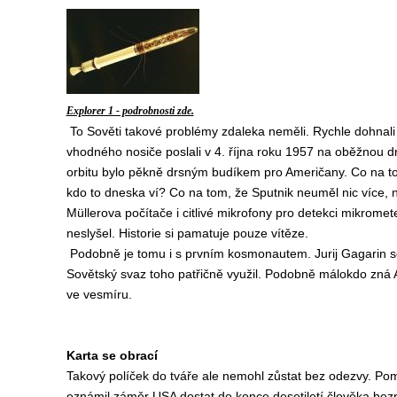
Explorer 1 - podrobnosti zde.
To Sověti takové problémy zdaleka neměli. Rychle dohnal
vhodného nosiče poslali v 4. října roku 1957 na oběžnou dr
orbitu bylo pěkně drsným budíkem pro Američany. Co na tom,
kdo to dneska ví? Co na tom, že Sputnik neuměl nic více, 
Müllerova počítače i citlivé mikrofony pro detekci mikrome
neslyšel. Historie si pamatuje pouze vítěze.
Podobně je tomu i s prvním kosmonautem. Jurij Gagarin se
Sovětský svaz toho patřičně využil. Podobně málokdo zná 
ve vesmíru.
Karta se obrací
Takový políček do tváře ale nemohl zůstat bez odezvy. Pom
oznámil záměr USA dostat do konce desetiletí člověka bezp