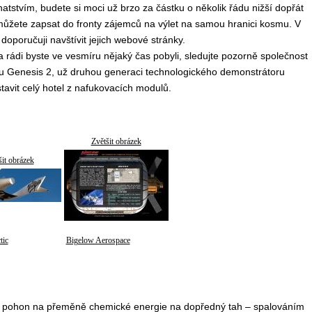
hatstvím, budete si moci už brzo za částku o několik řádu nižší dopřát
e můžete zapsat do fronty zájemců na výlet na samou hranici kosmu. V
doporučuji navštívit jejich webové stránky.
 rádi byste ve vesmíru nějaký čas pobyli, sledujte pozorně společnost
hu Genesis 2, už druhou generaci technologického demonstrátoru
tavit celý hotel z nafukovacích modulů.
Zvětšit obrázek
šit obrázek
tic
Bigelow Aerospace
ch pohon na přeměně chemické energie na dopředný tah – spalováním