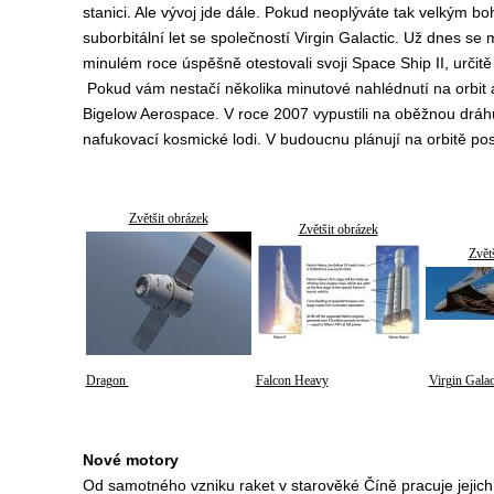
stanici. Ale vývoj jde dále. Pokud neoplýváte tak velkým bo
suborbitální let se společností Virgin Galactic. Už dnes s
minulém roce úspěšně otestovali svoji Space Ship II, určitě 
Pokud vám nestačí několika minutové nahlédnutí na orbit a
Bigelow Aerospace. V roce 2007 vypustili na oběžnou drá
nafukovací kosmické lodi. V budoucnu plánují na orbitě pos
Zvětšit obrázek
Zvětšit obrázek
Zvět
Dragon
Falcon Heavy
Virgin Galac
Nové motory
Od samotného vzniku raket v starověké Číně pracuje jeji