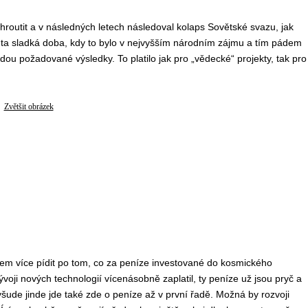
hroutit a v následných letech následoval kolaps Sovětské svazu, jak
dy ta sladká doba, kdy to bylo v nejvyšším národním zájmu a tím pádem
dou požadované výsledky. To platilo jak pro „vědecké“ projekty, tak pro
Zvětšit obrázek
em více pídit po tom, co za peníze investované do kosmického
voji nových technologií vícenásobně zaplatil, ty peníze už jsou pryč a
 všude jinde jde také zde o peníze až v první řadě. Možná by rozvoji