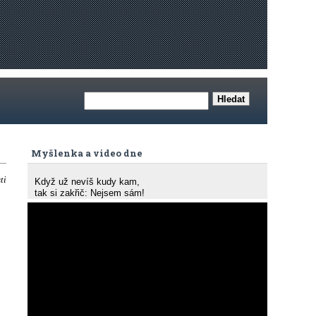
Myšlenka a video dne
ti
Když už nevíš kudy kam,
tak si zakřič: Nejsem sám!