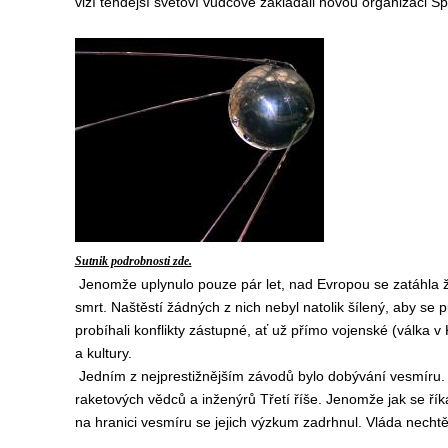
vizí tehdejší světoví vůdcové zakládali novou organizaci S
Sutnik podrobnosti zde.
Jenomže uplynulo pouze pár let, nad Evropou se zatáhla že
smrt. Naštěstí žádných z nich nebyl natolik šílený, aby se 
probíhali konflikty zástupné, ať už přímo vojenské (válka v 
a kultury.
Jedním z nejprestižnějším závodů bylo dobývání vesmíru. 
raketových vědců a inženýrů Třetí říše. Jenomže jak se řík
na hranici vesmíru se jejich výzkum zadrhnul. Vláda nechtěla