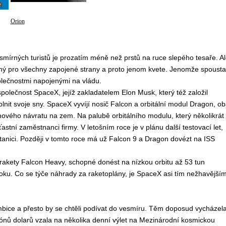
Orion
mírných turistů je prozatím méně než prstů na ruce slepého tesaře. Al
nosný pro všechny zapojené strany a proto jenom kvete. Jenomže spousta
olečnostmi napojenými na vládu.
společnost SpaceX, jejíž zakladatelem Elon Musk, který též založil
lnit svoje sny. SpaceX vyvíjí nosič Falcon a orbitální modul Dragon, o
ového návratu na zem. Na palubě orbitálního modulu, který několikrát
šťastní zaměstnanci firmy. V letošním roce je v plánu další testovací let,
 stanici. Později v tomto roce má už Falcon 9 a Dragon dovézt na ISS
akety Falcon Heavy, schopné donést na nízkou orbitu až 53 tun
 roku. Co se týče náhrady za raketoplány, je SpaceX asi tím nežhavější
ambice a přesto by se chtěli podívat do vesmíru. Těm doposud vycházel
liónů dolarů vzala na několika denní výlet na Mezinárodní kosmickou