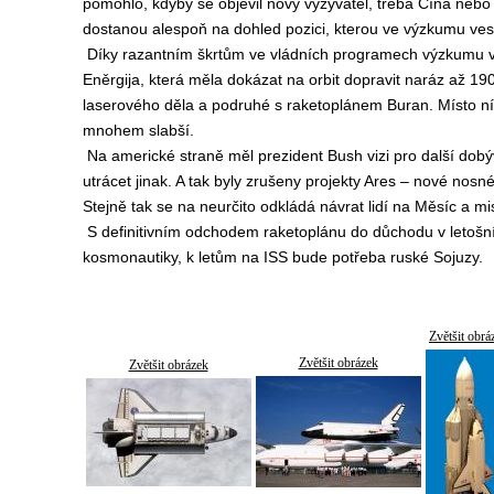
pomohlo, kdyby se objevil nový vyzyvatel, třeba Čína nebo
dostanou alespoň na dohled pozici, kterou ve výzkumu ve
Díky razantním škrtům ve vládních programech výzkumu ve
Eněrgija, která měla dokázat na orbit dopravit naráz až 1
laserového děla a podruhé s raketoplánem Buran. Místo ní 
mnohem slabší.
Na americké straně měl prezident Bush vizi pro další dob
utrácet jinak. A tak byly zrušeny projekty Ares – nové nosn
Stejně tak se na neurčito odkládá návrat lidí na Měsíc a m
S definitivním odchodem raketoplánu do důchodu v letošn
kosmonautiky, k letům na ISS bude potřeba ruské Sojuzy.
Zvětšit obrá
Zvětšit obrázek
Zvětšit obrázek