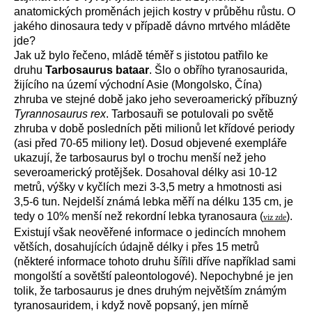
anatomických proměnách jejich kostry v průběhu růstu. O
jakého dinosaura tedy v případě dávno mrtvého mláděte
jde?
Jak už bylo řečeno, mládě téměř s jistotou patřilo ke
druhu
Tarbosaurus bataar
. Šlo o obřího tyranosaurida,
žijícího na území východní Asie (Mongolsko, Čína)
zhruba ve stejné době jako jeho severoamerický příbuzný
Tyrannosaurus rex
. Tarbosauři se potulovali po světě
zhruba v době posledních pěti milionů let křídové periody
(asi před 70-65 miliony let). Dosud objevené exempláře
ukazují, že tarbosaurus byl o trochu menší než jeho
severoamerický protějšek. Dosahoval délky asi 10-12
metrů, výšky v kyčlích mezi 3-3,5 metry a hmotnosti asi
3,5-6 tun. Nejdelší známá lebka měří na délku 135 cm, je
tedy o 10% menší než rekordní lebka tyranosaura (
).
viz zde
Existují však neověřené informace o jedincích mnohem
větších, dosahujících údajně délky i přes 15 metrů
(některé informace tohoto druhu šířili dříve například sami
mongolští a sovětští paleontologové). Nepochybné je jen
tolik, že tarbosaurus je dnes druhým největším známým
tyranosauridem, i když nově popsaný, jen mírně