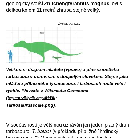
geologicky starší
Zhuchengtyrannus magnus
, byl s
délkou kolem 11 metrů zhruba stejně velký.
Zvětšit obrázek
Velikostní diagram mláděte (vpravo) a plně vzrostlého
tarbosaura v porovnání s dospělým člověkem. Stejně jako
mláďata příbuzného tyranosaura, i tarbosauři rostli velmi
rychle. Převzato z Wikimedia Commons
(
:
http://en.wikipedia.org/wiki/File
Tarbosaurusscale.png).
V současnosti je většinou uznáván jen jeden platný druh
tarbosaura,
T. bataar
(v překladu přibližně "hrdinský,
hrozivý ještěr"). V minulosti byla nicméně fosíliím