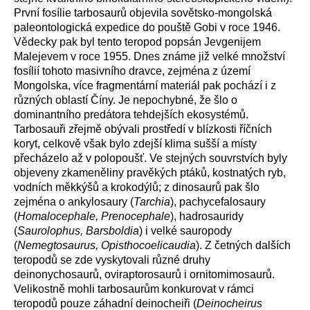
První fosílie tarbosaurů objevila sovětsko-mongolská
paleontologická expedice do pouště Gobi v roce 1946.
Vědecky pak byl tento teropod popsán Jevgenijem
Malejevem v roce 1955. Dnes známe již velké množství
fosílií tohoto masivního dravce, zejména z území
Mongolska, více fragmentární materiál pak pochází i z
různých oblastí Číny. Je nepochybné, že šlo o
dominantního predátora tehdejších ekosystémů.
Tarbosauři zřejmě obývali prostředí v blízkosti říčních
koryt, celkově však bylo zdejší klima sušší a místy
přecházelo až v polopoušť. Ve stejných souvrstvích byly
objeveny zkameněliny pravěkých ptáků, kostnatých ryb,
vodních měkkýšů a krokodýlů; z dinosaurů pak šlo
zejména o ankylosaury (
Tarchia
), pachycefalosaury
(
Homalocephale, Prenocephale
), hadrosauridy
(
Saurolophus, Barsboldia
) i velké sauropody
(
Nemegtosaurus, Opisthocoelicaudia
). Z četných dalších
teropodů se zde vyskytovali různé druhy
deinonychosaurů, oviraptorosaurů i ornitomimosaurů.
Velikostně mohli tarbosaurům konkurovat v rámci
teropodů pouze záhadní deinocheiři (
Deinocheirus