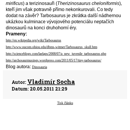
mirificus
) a terizinosauři (
Therizinosaurus cheloniformis
),
kteří jim však potravně přímo nekonkurovali. Co tedy
dodat na závěr? Tarbosaurus je zkrátka další nádhernou
ukázkou kulminace vývojového potenciálu neptačích
dinosaurů na konci druhohorní éry.
Prameny:
http://en.wikipedia.org/wiki/Tarbosaurus
http://www.oucom.ohiou.edu/dbms-witmer/Tarbosaurus_skull.htm
http://scienceblogs.com/laelaps/2008/07/a_new_juvenile_tarbosaurus.php
http://archosaurmusings.wordpress.com/2011/05/17/tiny-tarbosaurus/
Blog autora:
Dinosauria
Vladimír Socha
Autor:
Datum:
20.05.2011 21:29
Tisk článku