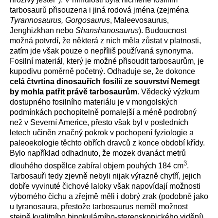
tarbosaurů přisouzena i jiná rodová jména (zejména
Tyrannosaurus, Gorgosaurus
, Maleevosaurus,
Jenghizkhan nebo
Shanshanosaurus
). Budoucnost
možná potvrdí, že některá z nich měla zůstat v platnosti,
zatím jde však pouze o nepříliš používaná synonyma.
Fosilní materiál, který je možné přisoudit tarbosaurům, je
kupodivu poměrně početný. Odhaduje se, že dokonce
celá čtvrtina dinosauřích fosílií ze souvrství Nemegt
by mohla patřit právě tarbosaurům
. Vědecký výzkum
dostupného fosilního materiálu je v mongolských
podmínkách pochopitelně pomalejší a méně podrobný
než v Severní Americe, přesto však byl v posledních
letech učiněn značný pokrok v pochopení fyziologie a
paleoekologie těchto obřích dravců z konce období křídy.
Bylo například odhadnuto, že mozek dvanáct metrů
3
dlouhého dospělce zabíral objem pouhých 184 cm
.
Tarbosauři tedy zjevně nebyli nijak výrazně chytří, jejich
dobře vyvinuté čichové laloky však napovídají možnosti
výborného čichu a zřejmě měli i dobrý zrak (podobně jako
u tyranosaura, přestože tarbosaurus neměl možnost
stejně kvalitního binokulárního-stereoskopického vidění).