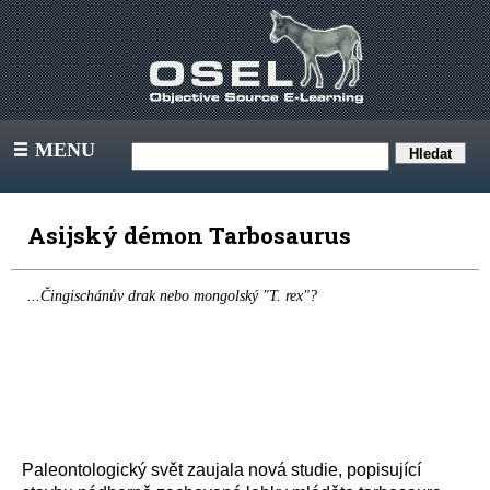
MENU
III
Asijský démon Tarbosaurus
...Čingischánův drak nebo mongolský "T. rex"?
Paleontologický svět zaujala nová studie, popisující