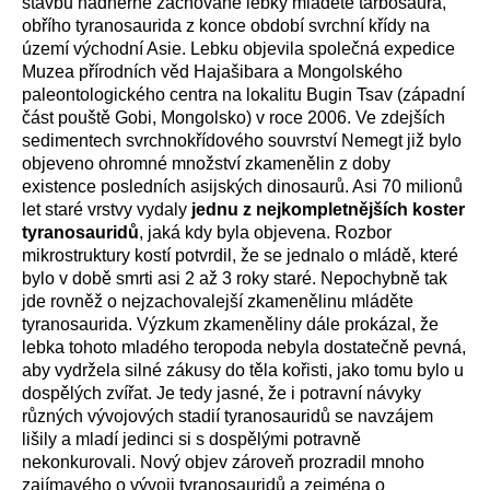
stavbu nádherně zachované lebky mláděte tarbosaura,
obřího tyranosaurida z konce období svrchní křídy na
území východní Asie. Lebku objevila společná expedice
Muzea přírodních věd Hajašibara a Mongolského
paleontologického centra na lokalitu Bugin Tsav (západní
část pouště Gobi, Mongolsko) v roce 2006. Ve zdejších
sedimentech svrchnokřídového souvrství Nemegt již bylo
objeveno ohromné množství zkamenělin z doby
existence posledních asijských dinosaurů. Asi 70 milionů
let staré vrstvy vydaly
jednu z nejkompletnějších koster
tyranosauridů
, jaká kdy byla objevena. Rozbor
mikrostruktury kostí potvrdil, že se jednalo o mládě, které
bylo v době smrti asi 2 až 3 roky staré. Nepochybně tak
jde rovněž o nejzachovalejší zkamenělinu mláděte
tyranosaurida. Výzkum zkameněliny dále prokázal, že
lebka tohoto mladého teropoda nebyla dostatečně pevná,
aby vydržela silné zákusy do těla kořisti, jako tomu bylo u
dospělých zvířat. Je tedy jasné, že i potravní návyky
různých vývojových stadií tyranosauridů se navzájem
lišily a mladí jedinci si s dospělými potravně
nekonkurovali. Nový objev zároveň prozradil mnoho
zajímavého o vývoji tyranosauridů a zejména o