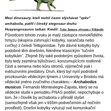
Mezi dinosaury, kteří mohli často slýchávat "zpěv"
archaboila, patřil i čínský stegosaur druhu
Huayangosaurus taibaii. Kredit:
.
Nobu Tamura, převzato z Wikipedie
Původcem tohoto zvuku je malý zástupce rovnokřídlého
hmyzu (skupina zahrnující kobylky, sarančata nebo
cvrčky) z čeledi Tettigoniidae. Tyto dávné kobylky byly
podobné těm dnešním, řekněme klasickým "lučním
kobylkám". Zřejmě žily také podobným způsobem života,
byly tedy zejména býložravci, konzumujícícmi rostlinné
části a semena nebo kůru stromů, výjimečně pak i
exkluzivními predátory. Druh, který byl nyní podrobně
prozkoumán vědeckým týmem z Univerzity v Bristolu má
vědecké jméno zvučného charakteru –
Archaboilus
musicus
. Fernando Montealegre-Zapata, který se na
vědecké studii v periodiku PNAS podílel, nepochybuje o
tom, že i člověk by archaboila v přírodě slyšel
(samozřejmě však jen v tišším podvečerním až nočním
prostředí). Dnešní kobylky vyluzují své komunikační