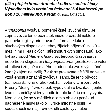
pilku přejela hrana druhého křídla ve směru šipky.
Výsledkem bylo vrzání na frekvenci 6,4 kilohertzů po
dobu 16 milisekund. Kredit:
.
Gu a kol. PNAS 2012
Archaboilus
vydával poměrně čisté, zvučné tóny. Je
zajímavé, že tento poznatek může prozradit některé
paleoekologicky orientované informace také o
sluchových dispozicích tehdy žijících příjemců zvuků –
mezi nimi i "klasických" střednojurských dinosaurů jako
byl sauropod
Mamenchisaurus
, teropod
Gasosaurus
nebo třeba stegosaur
Huayangosaurus
(přestože tito velcí
obratlovci zřejmě o malého producenta zvukových tónů
žádný zájem nejevili). Zvuk se prokazatelně šířil na velké
vzdálenosti a značně zvyšoval šanci, že jeho původci
(samečci daného druhu) přilákají potenciální partnerku.
Přesný "design" zvuku pak vypovídal i o kvalitách jejího
tvůrce, samičky si tedy podle tohoto kritéria mohly vybírat.
Není divu, že se v médiích o tomto objevu poněkud
nadneseně mluví jako o "jurské milostné písni". V
současnosti už mají rovnokřídlí často vyvinutou