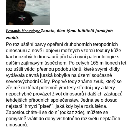
Zapata, člen týmu luštitelů jurských
Fernando Montealegre
zvuků.
Po rozluštění barvy opeření druhohorních teropodních
dinosaurů a nově i objevu možných vzorců textury kůže
kachnozobých dinosaurů přichází nyní paleontologie s
dalším zajímavým úspěchem. Po celých 165 milionech let
rozluštili vědci přesnou podobu tónů, které svými křídly
vydávala dávná jurská kobylka na území současné
severovýchodní Číny. Poprvé tedy známe zvuk, který se
zřejmě rozléhal potemnělými lesy střední jury a který
nepochybně provázel život dinosaurů i dalších zástupců
tehdejších přírodních společenstev. Jedná se o dosud
nejstarší hmyzí "píseň", jaká kdy byla rozluštěna.
Zaposloucháte-li se do ní (odkaz zde), můžete se
pomyslně vrátit do doby vrcholného rozkvětu neptačích
dinosaurů.