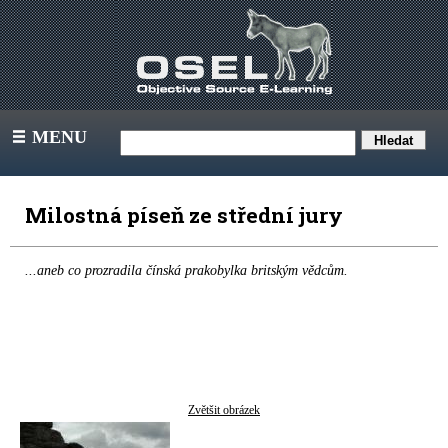
MENU
III
Milostná píseň ze střední jury
...aneb co prozradila čínská prakobylka britským vědcům.
Zvětšit obrázek