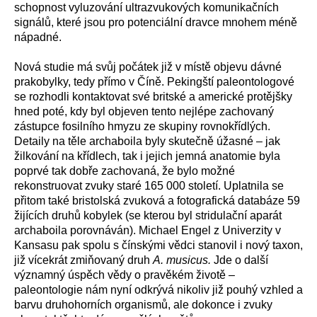
schopnost vyluzování ultrazvukových komunikačních
signálů, které jsou pro potenciální dravce mnohem méně
nápadné.
Nová studie má svůj počátek již v místě objevu dávné
prakobylky, tedy přímo v Číně. Pekingští paleontologové
se rozhodli kontaktovat své britské a americké protějšky
hned poté, kdy byl objeven tento nejlépe zachovaný
zástupce fosilního hmyzu ze skupiny rovnokřídlých.
Detaily na těle archaboila byly skutečně úžasné – jak
žilkování na křídlech, tak i jejich jemná anatomie byla
poprvé tak dobře zachovaná, že bylo možné
rekonstruovat zvuky staré 165 000 století. Uplatnila se
přitom také bristolská zvuková a fotografická databáze 59
žijících druhů kobylek (se kterou byl stridulační aparát
archaboila porovnáván). Michael Engel z Univerzity v
Kansasu pak spolu s čínskými vědci stanovil i nový taxon,
již vícekrát zmiňovaný druh
A. musicus.
Jde o další
významný úspěch vědy o pravěkém životě –
paleontologie nám nyní odkrývá nikoliv již pouhý vzhled a
barvu druhohorních organismů, ale dokonce i zvuky