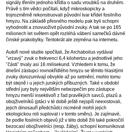
signály třením jednoho křídla o sadu vroubků na druhém.
Právě s tím vědci počítali, když mikroskopicky a
trojrozměrně rekonstruovali původní tvar křídel fosilního
hmyzu. Na základě přesného modelu pak byli schopni
vyhodnotit a znovuoživit původní zvuky. A tak se po 165
milionech let světem opět rozléhá vábení samečků dávné
činské prakobylky. Tentokrát ale zejména na internetu.
Autoři nové studie spočítali, že Archaboilus vydával
"vrzavý" zvuk o frekvenci 6,4 kilohertzu a jednotlivé jeho
"části" trvaly asi 16 milisekund. Vzhledem k tomu, že
dnešní zástupci rovnokřídlého hmyzu se těmito hlasitými
zvuky dorozumívají obvykle až po setmění, mohlo tomu
být stejně i u jejich jurských příbuzných. Také v období
střední jury byly největším nebezpečím pro zástupce
hmyzu menší insektivoři z řad pravěkých savců, plazů a
obojživelníků (ptáci v té době ještě nejspíš neexistovali,
jejich dinosauří předchůdci nicméně mohli jejich
ekologickou roli suplovat i v tomto směru). Je zajímavé,
že podle fosilních objevů již v této době žili také pokročilí
bezocasí obojživelníci (resp. žáby), schopní komunikovat