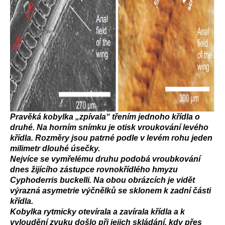
Pravěká kobylka „zpívala“ třením jednoho křídla o
druhé. Na horním snímku je otisk vroukování levého
křídla. Rozměry jsou patrné podle v levém rohu jeden
milimetr dlouhé úsečky.
Nejvíce se vymřelému druhu podobá vroubkování
dnes žijícího zástupce rovnokřídlého hmyzu
Cyphoderris buckelli. Na obou obrázcích je vidět
výrazná asymetrie výčnělků se sklonem k zadní části
křídla.
Kobylka rytmicky otevírala a zavírala křídla a k
vyloudění zvuku došlo při jejich skládání, kdy přes