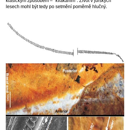
klasickým způsobem – "kvákáním". Život v jurských
lesech mohl být tedy po setmění poměrně hlučný.