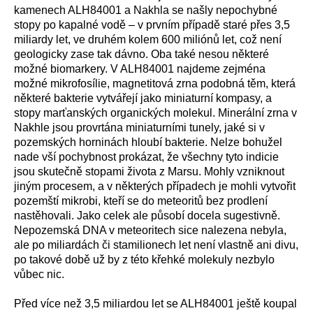
kamenech ALH84001 a Nakhla se našly nepochybné
stopy po kapalné vodě – v prvním případě staré přes 3,5
miliardy let, ve druhém kolem 600 miliónů let, což není
geologicky zase tak dávno. Oba také nesou některé
možné biomarkery. V ALH84001 najdeme zejména
možné mikrofosílie, magnetitová zrna podobná těm, která
některé bakterie vytvářejí jako miniaturní kompasy, a
stopy marťanských organických molekul. Minerální zrna v
Nakhle jsou provrtána miniaturními tunely, jaké si v
pozemských horninách hloubí bakterie. Nelze bohužel
nade vší pochybnost prokázat, že všechny tyto indicie
jsou skutečně stopami života z Marsu. Mohly vzniknout
jiným procesem, a v některých případech je mohli vytvořit
pozemští mikrobi, kteří se do meteoritů bez prodlení
nastěhovali. Jako celek ale působí docela sugestivně.
Nepozemská DNA v meteoritech sice nalezena nebyla,
ale po miliardách či stamilionech let není vlastně ani divu,
po takové době už by z této křehké molekuly nezbylo
vůbec nic.
Před více než 3,5 miliardou let se ALH84001 ještě koupal