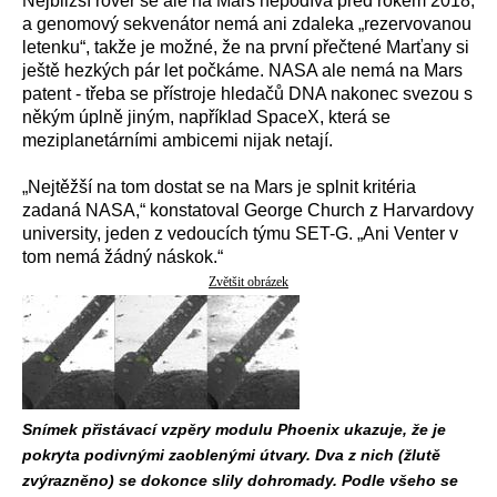
Nejbližší rover se ale na Mars nepodívá před rokem 2018,
a genomový sekvenátor nemá ani zdaleka „rezervovanou
letenku“, takže je možné, že na první přečtené Marťany si
ještě hezkých pár let počkáme. NASA ale nemá na Mars
patent - třeba se přístroje hledačů DNA nakonec svezou s
někým úplně jiným, například SpaceX, která se
meziplanetárními ambicemi nijak netají.
„Nejtěžší na tom dostat se na Mars je splnit kritéria
zadaná NASA,“ konstatoval George Church z Harvardovy
university, jeden z vedoucích týmu SET-G. „Ani Venter v
tom nemá žádný náskok.“
Zvětšit obrázek
Snímek přistávací vzpěry modulu Phoenix ukazuje, že je
pokryta podivnými zaoblenými útvary. Dva z nich (žlutě
zvýrazněno) se dokonce slily dohromady. Podle všeho se