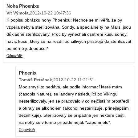
Noha Phoenixu
Vít Výmola
,
2012-10-22 10:47:36
K popisu obrázku nohy Phoenixu: Nechce se mi věřit, že by
vzpěra nebyla sterilizována. Sondy, a speciálně ty na Mars, jsou
důkladně sterilizovány. Proč by vynechali ošetření kusu sondy,
navíc kusu, který se na rozdíl od citlivých přístrojů dá sterilizovat
poměrně jednoduše?
Odpovědět
Phoenix
Tomáš Petrásek
,
2012-10-22 11:21:51
Moc smysl to nedává, ale podle informací které mám
(časopis Nature), se landery následující po Vikingu
nesterilizovaly, jen se pracovalo v co nejčistším prostředí
a otíraly se alkoholem (alkohol nesterilizuje, přinejlepším
dezinfikuje). Sterilizovaly se případně jen některé části,
na nohy se v tomto případě nějak "zapomnělo".
Odpovědět