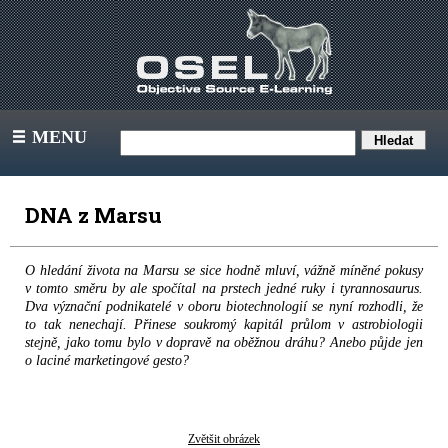
MENU
III
DNA z Marsu
O hledání života na Marsu se sice hodně mluví, vážně míněné pokusy
v tomto směru by ale spočítal na prstech jedné ruky i tyrannosaurus.
Dva význační podnikatelé v oboru biotechnologií se nyní rozhodli, že
to tak nenechají. Přinese soukromý kapitál průlom v astrobiologii
stejně, jako tomu bylo v dopravě na oběžnou dráhu? Anebo půjde jen
o laciné marketingové gesto?
Zvětšit obrázek