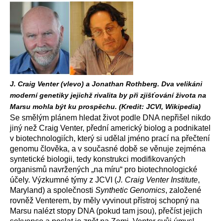
J. Craig Venter (vlevo) a Jonathan Rothberg. Dva velikáni
moderní genetiky jejichž rivalita by při zjišťování života na
Marsu mohla být ku prospěchu. (Kredit: JCVI, Wikipedia)
Se smělým plánem hledat život podle DNA nepřišel nikdo
jiný než Craig Venter, přední americký biolog a podnikatel
v biotechnologiích, který si udělal jméno prací na přečtení
genomu člověka, a v současné době se věnuje zejména
syntetické biologii, tedy konstrukci modifikovaných
organismů navržených „na míru“ pro biotechnologické
účely. Výzkumné týmy z JCVI (
J. Craig Venter Institute
,
Maryland) a společnosti
Synthetic Genomics
, založené
rovněž Venterem, by měly vyvinout přístroj schopný na
Marsu nalézt stopy DNA (pokud tam jsou), přečíst jejich