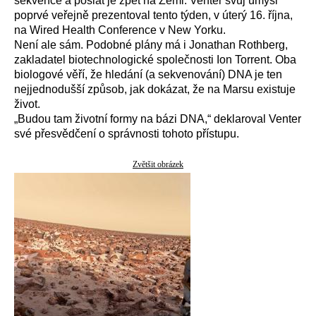
sekvence a poslat je zpět na Zemi. Venter svůj úmysl
poprvé veřejně prezentoval tento týden, v úterý 16. října,
na Wired Health Conference v New Yorku.
Není ale sám. Podobné plány má i Jonathan Rothberg,
zakladatel biotechnologické společnosti Ion Torrent. Oba
biologové věří, že hledání (a sekvenování) DNA je ten
nejjednodušší způsob, jak dokázat, že na Marsu existuje
život.
„Budou tam životní formy na bázi DNA,“ deklaroval Venter
své přesvědčení o správnosti tohoto přístupu.
Zvětšit obrázek