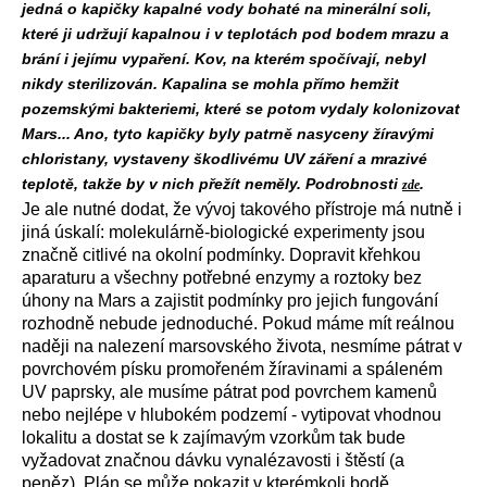
jedná o kapičky kapalné vody bohaté na minerální soli,
které ji udržují kapalnou i v teplotách pod bodem mrazu a
brání i jejímu vypaření. Kov, na kterém spočívají, nebyl
nikdy sterilizován. Kapalina se mohla přímo hemžit
pozemskými bakteriemi, které se potom vydaly kolonizovat
Mars... Ano, tyto kapičky byly patrně nasyceny žíravými
chloristany, vystaveny škodlivému UV záření a mrazivé
teplotě, takže by v nich přežít neměly. Podrobnosti
.
zde
Je ale nutné dodat, že vývoj takového přístroje má nutně i
jiná úskalí: molekulárně-biologické experimenty jsou
značně citlivé na okolní podmínky. Dopravit křehkou
aparaturu a všechny potřebné enzymy a roztoky bez
úhony na Mars a zajistit podmínky pro jejich fungování
rozhodně nebude jednoduché. Pokud máme mít reálnou
naději na nalezení marsovského života, nesmíme pátrat v
povrchovém písku promořeném žíravinami a spáleném
UV paprsky, ale musíme pátrat pod povrchem kamenů
nebo nejlépe v hlubokém podzemí - vytipovat vhodnou
lokalitu a dostat se k zajímavým vzorkům tak bude
vyžadovat značnou dávku vynalézavosti i štěstí (a
peněz). Plán se může pokazit v kterémkoli bodě...