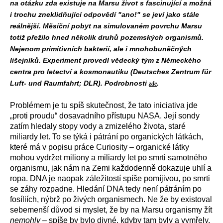
na otázku zda existuje na Marsu život s fascinující a možná
i trochu zneklidňující odpovědí "ano!" se jeví jako stále
reálnější. Měsíční pobyt na simulovaném povrchu Marsu
totiž přežilo hned několik druhů pozemských organismů.
Nejenom primitivních bakterií, ale i mnohobuněčných
lišejníků. Experiment provedl vědecký tým z Německého
centra pro letectví a kosmonautiku (Deutsches Zentrum für
Luft- und Raumfahrt; DLR). Podrobnosti
.
zde
Problémem je tu spíš skutečnost, že tato iniciativa jde
„proti proudu“ dosavadního přístupu NASA. Její sondy
zatím hledaly stopy vody a zmizelého života, staré
miliardy let. To se týká i pátrání po organických látkách,
které má v popisu práce Curiosity – organické látky
mohou vydržet miliony a miliardy let po smrti samotného
organismu, jak nám na Zemi každodenně dokazuje uhlí a
ropa. DNA je naopak záležitostí spíše pomíjivou, po smrti
se záhy rozpadne. Hledání DNA tedy není pátráním po
fosíliích, nýbrž po živých organismech. Ne že by existoval
sebemenší důvod si myslet, že by na Marsu organismy žít
nemohly
– spíše by bylo divné, kdyby tam byly a vymřely,