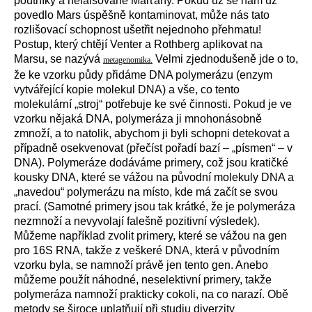
poutníky a nefalšované Marťany. Pokud už se nám už
povedlo Mars úspěšně kontaminovat, může nás tato
rozlišovací schopnost ušetřit nejednoho přehmatu!
Postup, který chtějí Venter a Rothberg aplikovat na
Marsu, se nazývá
Velmi zjednodušeně jde o to,
metagenomika.
že ke vzorku půdy přidáme DNA polymerázu (enzym
vytvářející kopie molekul DNA) a vše, co tento
molekulární „stroj“ potřebuje ke své činnosti. Pokud je ve
vzorku nějaká DNA, polymeráza ji mnohonásobně
zmnoží, a to natolik, abychom ji byli schopni detekovat a
případně osekvenovat (přečíst pořadí bazí – „písmen“ – v
DNA). Polymeráze dodáváme primery, což jsou kratičké
kousky DNA, které se vážou na původní molekuly DNA a
„navedou“ polymerázu na místo, kde má začít se svou
prací. (Samotné primery jsou tak krátké, že je polymeráza
nezmnoží a nevyvolají falešně pozitivní výsledek).
Můžeme například zvolit primery, které se vážou na gen
pro 16S RNA, takže z veškeré DNA, která v původním
vzorku byla, se namnoží právě jen tento gen. Anebo
můžeme použít náhodné, neselektivní primery, takže
polymeráza namnoží prakticky cokoli, na co narazí. Obě
metody se široce uplatňují při studiu diverzity