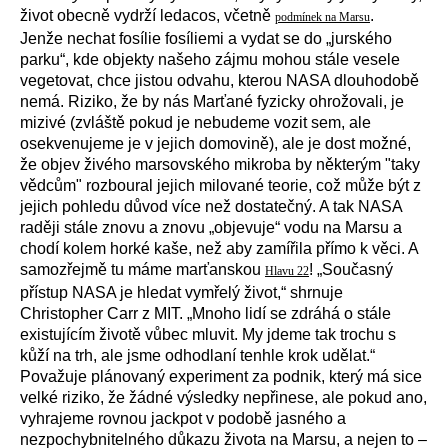
život obecně vydrží ledacos, včetně
.
podmínek na Marsu
Jenže nechat fosílie fosíliemi a vydat se do „jurského
parku“, kde objekty našeho zájmu mohou stále vesele
vegetovat, chce jistou odvahu, kterou NASA dlouhodobě
nemá. Riziko, že by nás Marťané fyzicky ohrožovali, je
mizivé (zvláště pokud je nebudeme vozit sem, ale
osekvenujeme je v jejich domovině), ale je dost možné,
že objev živého marsovského mikroba by některým "taky
vědcům" rozboural jejich milované teorie, což může být z
jejich pohledu důvod více než dostatečný. A tak NASA
raději stále znovu a znovu „objevuje“ vodu na Marsu a
chodí kolem horké kaše, než aby zamířila přímo k věci. A
samozřejmě tu máme marťanskou
! „Současný
Hlavu 22
přístup NASA je hledat vymřelý život,“ shrnuje
Christopher Carr z MIT. „Mnoho lidí se zdráhá o stále
existujícím životě vůbec mluvit. My jdeme tak trochu s
kůží na trh, ale jsme odhodlaní tenhle krok udělat.“
Považuje plánovaný experiment za podnik, který má sice
velké riziko, že žádné výsledky nepřinese, ale pokud ano,
vyhrajeme rovnou jackpot v podobě jasného a
nezpochybnitelného důkazu života na Marsu, a nejen to –