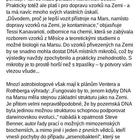
Prakticky totéž ale platí i pro dopravu vzorků na Zemi - a
ta má navíc mnoho svých vlastních úskalí.
„Důvodem, proč je lepší vozit přístroje na Mars, namísto
dopravy vzorků na Zemi, je kontaminace,“ objasňuje
Tessi Kanavarioti, odbornice na chemii, která se zabývala
rozborem vzorků z Měsíce a teoretickými studiemi o
možné biologii na Marsu. Do vzorků přivezených na Zemi
by se snadno mohla dostat DNA místních mikrobů, což by
výsledky navždy zpochybnilo a prakticky znehodnotilo. S
mikroby je to prostě horší než s trpaslíky – ty potvory vám
vlezou všude...
Mnozí astrobiologové však mají k plánům Ventera a
Rothberga výhrady: „Fungovalo by to, jenom kdyby DNA
na Marsu měla stejnou základní strukturu jako na Zemi.
Je přitom velmi nepravděpodobné, že by pozemská DNA
byla jedinou možnou strukturou schopnou podporovat
darwinovskou evoluci.,“ nabádá k opatrnosti Steve
Benner, autor řady prací o možných mimozemských
biochemiích, a mimo jiné i jeden z prvních vědců, kteří
vnesli pochyby do případu „arsenobakterií“, který se