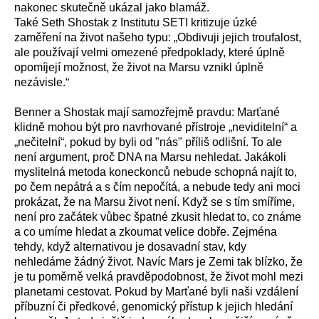
nakonec skutečně ukázal jako blamáž.
Také Seth Shostak z Institutu SETI kritizuje úzké
zaměření na život našeho typu: „Obdivuji jejich troufalost,
ale používají velmi omezené předpoklady, které úplně
opomíjejí možnost, že život na Marsu vznikl úplně
nezávisle.“
Benner a Shostak mají samozřejmě pravdu: Marťané
klidně mohou být pro navrhované přístroje „neviditelní“ a
„nečitelní“, pokud by byli od "nás" příliš odlišní. To ale
není argument, proč DNA na Marsu nehledat. Jakákoli
myslitelná metoda koneckonců nebude schopná najít to,
po čem nepátrá a s čím nepočítá, a nebude tedy ani moci
prokázat, že na Marsu život není. Když se s tím smíříme,
není pro začátek vůbec špatné zkusit hledat to, co známe
a co umíme hledat a zkoumat velice dobře. Zejména
tehdy, když alternativou je dosavadní stav, kdy
nehledáme žádný život. Navíc Mars je Zemi tak blízko, že
je tu poměrně velká pravděpodobnost, že život mohl mezi
planetami cestovat. Pokud by Marťané byli naši vzdálení
příbuzní či předkové, genomický přístup k jejich hledání