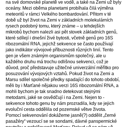
na své domovské planetě ve vodě, a také na Zemi už byly
oceány. Mezi oběma planetami probíhala čilá výměna
meteoritů v rámci Velkého bombardování. Přitom v té
době už byl život na Zemi v základních molekulárních
rysech podobný tomu, který známe – u tehdejších
mikrobů bychom nalezli asi pět stovek základních genů,
které sdílejí i dnešní živé bytosti, včetně genů pro 16S
ribozomální RNA, jejichž sekvence se často používají
jako indikátor vývojové příbuznosti různých linií. Tento
gen je všem známým organismům společný, ale u
každého druhu má trochu odlišnou sekvenci, což je
důvod, proč představuje užitečné univerzální měřítko pro
posuzování vývojových vztahů. Pokud život na Zemi a
Marsu sdílel společné předky spadající do tohoto období,
měli by i Marťané nějakou verzi 16S ribozomální RNA, a
mohli bychom je tak snadno detekovat stejnými
metodami, jaké se osvědčují i na Zemi. Nejen to -
sekvence tohoto genu by nám prozradila, kdy se jejich
evoluční cesta oddělila od pozemské větve života.
Pomocí sekvenování dokážeme jasně(?) oddělit „černé
pasažéry“ vezoucí se se sondami, dávné panspermické