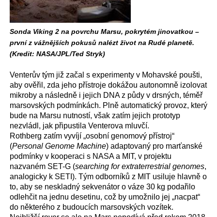
Sonda Viking 2 na povrchu Marsu, pokrytém jinovatkou –
první z vážnějších pokusů nalézt život na Rudé planetě.
(Kredit: NASA/JPL/Ted Stryk)
Venterův tým již začal s experimenty v Mohavské poušti,
aby ověřil, zda jeho přístroje dokážou autonomně izolovat
mikroby a následně i jejich DNA z půdy v drsných, téměř
marsovských podmínkách. Plně automatický provoz, který
bude na Marsu nutností, však zatím jejich prototyp
nezvládl, jak připustila Venterova mluvčí.
Rothberg zatím vyvíjí „osobní genomový přístroj“
(
Personal Genome Machine
) adaptovaný pro marťanské
podmínky v kooperaci s NASA a MIT, v projektu
nazvaném SET-G (
searching for extraterrestrial genomes
,
analogicky k SETI). Tým odborníků z MIT usiluje hlavně o
to, aby se neskladný sekvenátor o váze 30 kg podařilo
odlehčit na jednu desetinu, což by umožnilo jej „nacpat“
do některého z budoucích marsovských vozítek.