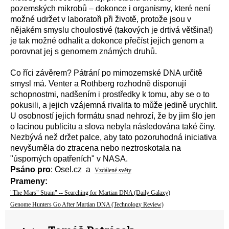
pozemských mikrobů – dokonce i organismy, které není
možné udržet v laboratoři při životě, protože jsou v
nějakém smyslu choulostivé (takových je drtivá většina!)
je tak možné odhalit a dokonce přečíst jejich genom a
porovnat jej s genomem známých druhů.
Co říci závěrem? Pátrání po mimozemské DNA určitě
smysl má. Venter a Rothberg rozhodně disponují
schopnostmi, nadšením i prostředky k tomu, aby se o to
pokusili, a jejich vzájemná rivalita to může jedině urychlit.
U osobností jejich formátu snad nehrozí, že by jim šlo jen
o lacinou publicitu a slova nebyla následována také činy.
Nezbývá než držet palce, aby tato pozoruhodná iniciativa
nevyšuměla do ztracena nebo neztroskotala na
"úsporných opatřeních" v NASA.
Psáno pro
: Osel.cz a
Vzdálené světy
Prameny:
"The Mars" Strain" -- Searching for Martian DNA (Daily Galaxy)
Genome Hunters Go After Martian DNA (Technology Review)