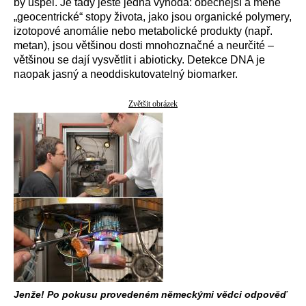
by uspěl. Je tady ještě jedna výhoda: obecnější a méně
„geocentrické“ stopy života, jako jsou organické polymery,
izotopové anomálie nebo metabolické produkty (např.
metan), jsou většinou dosti mnohoznačné a neurčité –
většinou se dají vysvětlit i abioticky. Detekce DNA je
naopak jasný a neoddiskutovatelný biomarker.
Zvětšit obrázek
Jenže! Po pokusu provedeném německými vědci odpověď