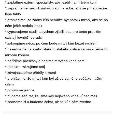
* zaplatíme externí specialisty, aby jezdili na mrtvém koni
* zapřáhneme několik mrtvých koní k sobě, aby se jim společně
lépe táhlo
* prohlásíme, že žádný kůň nemůže být natolik mrtvý, aby se na
něm ještě nedalo jezdit
* vypracujeme studii, abychom zjistili, zda pro tento problém
existují levnější poradci
* zakoupíme něco, po čem bude mrtvý kůň běžet rychleji
* nasedneme na svého starého slabého osla a zamaskujeme ho
mrtvým koněm
* nařídíme přesčasy a nosíme mrtvého koně sami
* restrukturalizujeme stáj
* zdvojnásobíme příděly krmení
* prohlásíme, že mrtvý kůň byl už od samého počátku naším
cílem
* povýšíme jezdce
* budeme zapírat, že jsme kdy nějakého koně vůbec měli
* sedneme si a budeme čekat, až se kůň sám zvedne…