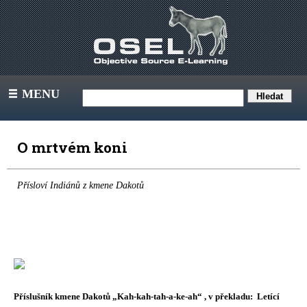
MENU
III
O mrtvém koni
Přísloví Indiánů z kmene Dakotů
Příslušník kmene Dakotů „Kah-kah-tah-a-ke-ah“ , v překladu:
Letící