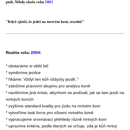
pták. Někdy okolo roku
1862
"Když zjistíš, že jedeš na mrtvém koni, sesedni!"
Realita roku
2004
:
* obstaráme si větší bič
* vyměníme jezdce
* říkáme: Vždyť ten kůň vždycky jezdil.."
* založíme pracovní skupinu pro analýzu koně
* navštívíme jiná místa, abychom se podívali, jak se tam jezdí na
mrtvých koních
* zvýšíme standard kvality pro jízdu na mrtvém koni
* vytvoříme task force pro oživení mrtvého koně
* vypracujeme srovnávací přehledy různě mrtvých koní
* upravíme kritéria, podle kterých se určuje, zda je kůň mrtvý