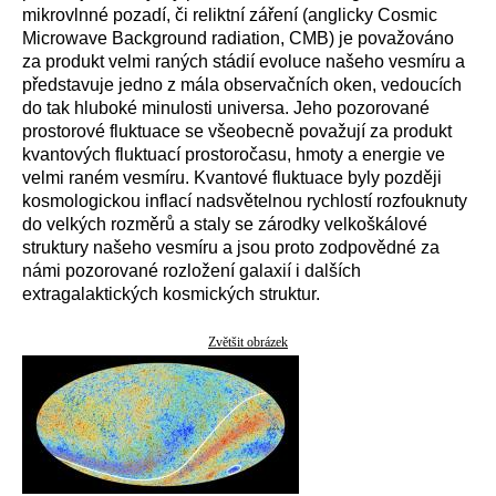
mikrovlnné pozadí, či reliktní záření (anglicky Cosmic
Microwave Background radiation, CMB) je považováno
za produkt velmi raných stádií evoluce našeho vesmíru a
představuje jedno z mála observačních oken, vedoucích
do tak hluboké minulosti universa. Jeho pozorované
prostorové fluktuace se všeobecně považují za produkt
kvantových fluktuací prostoročasu, hmoty a energie ve
velmi raném vesmíru. Kvantové fluktuace byly později
kosmologickou inflací nadsvětelnou rychlostí rozfouknuty
do velkých rozměrů a staly se zárodky velkoškálové
struktury našeho vesmíru a jsou proto zodpovědné za
námi pozorované rozložení galaxií i dalších
extragalaktických kosmických struktur.
Zvětšit obrázek