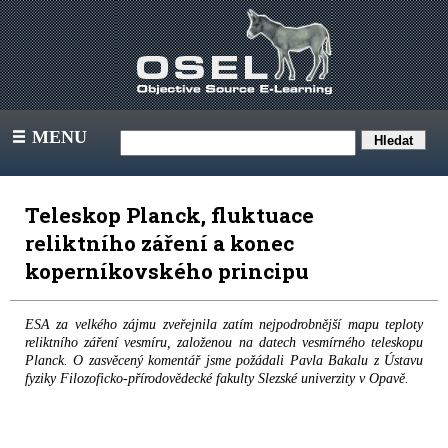
MENU
III
Teleskop Planck, fluktuace
reliktního záření a konec
koperníkovského principu
ESA za velkého zájmu zveřejnila zatím nejpodrobnější mapu teploty
reliktního záření vesmíru, založenou na datech vesmírného teleskopu
Planck. O zasvěcený komentář jsme požádali Pavla Bakalu z Ústavu
fyziky Filozoficko-přírodovědecké fakulty Slezské univerzity v Opavě.