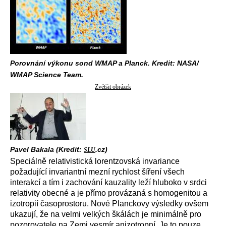
Porovnání výkonu sond WMAP a Planck. Kredit: NASA/
WMAP Science Team.
Zvětšit obrázek
Pavel Bakala (Kredit:
.cz)
SLU
Speciálně relativistická lorentzovská invariance
požadující invariantní mezní rychlost šíření všech
interakcí a tím i zachování kauzality leží hluboko v srdci
relativity obecné a je přímo provázaná s homogenitou a
izotropií časoprostoru. Nové Planckovy výsledky ovšem
ukazují, že na velmi velkých škálách je minimálně pro
pozorovatele na Zemi vesmír anizotropní. Je to pouze