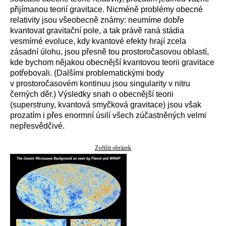
přijímanou teorií gravitace. Nicméně problémy obecné
relativity jsou všeobecně známy: neumíme dobře
kvantovat gravitační pole, a tak právě raná stádia
vesmírné evoluce, kdy kvantové efekty hrají zcela
zásadní úlohu, jsou přesně tou prostoročasovou oblastí,
kde bychom nějakou obecnější kvantovou teorii gravitace
potřebovali. (Dalšími problematickými body
v prostoročasovém kontinuu jsou singularity v nitru
černých děr.) Výsledky snah o obecnější teorii
(superstruny, kvantová smyčková gravitace) jsou však
prozatím i přes enormní úsilí všech zúčastněných velmi
nepřesvědčivé.
Zvětšit obrázek