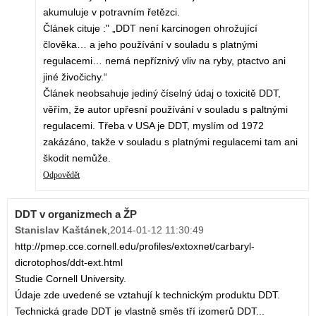
akumuluje v potravním řetězci.
Článek cituje :" „DDT není karcinogen ohrožující
člověka… a jeho používání v souladu s platnými
regulacemi… nemá nepříznivý vliv na ryby, ptactvo ani
jiné živočichy.“
Článek neobsahuje jediný číselný údaj o toxicitě DDT,
věřím, že autor upřesní používání v souladu s paltnými
regulacemi. Třeba v USA je DDT, myslím od 1972
zakázáno, takže v souladu s platnými regulacemi tam ani
škodit nemůže.
Odpovědět
DDT v organizmech a ŽP
Stanislav Kaštánek
,
2014-01-12 11:30:49
http://pmep.cce.cornell.edu/profiles/extoxnet/carbaryl-
dicrotophos/ddt-ext.html
Studie Cornell University.
Údaje zde uvedené se vztahují k technickým produktu DDT.
Technická grade DDT je vlastně směs tří izomerů DDT...