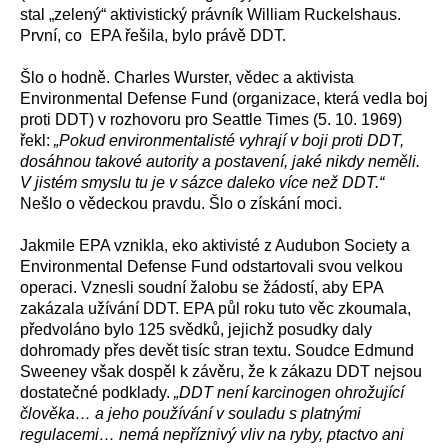
stal „zelený“ aktivistický právník William Ruckelshaus.
První, co EPA řešila, bylo právě DDT.
Šlo o hodně. Charles Wurster, vědec a aktivista
Environmental Defense Fund (organizace, která vedla boj
proti DDT) v rozhovoru pro Seattle Times (5. 10. 1969)
řekl:
„Pokud environmentalisté vyhrají v boji proti DDT,
dosáhnou takové autority a postavení, jaké nikdy neměli.
V jistém smyslu tu je v sázce daleko více než DDT.“
Nešlo o vědeckou pravdu. Šlo o získání moci.
Jakmile EPA vznikla, eko aktivisté z Audubon Society a
Environmental Defense Fund odstartovali svou velkou
operaci. Vznesli soudní žalobu se žádostí, aby EPA
zakázala užívání DDT. EPA půl roku tuto věc zkoumala,
předvoláno bylo 125 svědků, jejichž posudky daly
dohromady přes devět tisíc stran textu. Soudce Edmund
Sweeney však dospěl k závěru, že k zákazu DDT nejsou
dostatečné podklady.
„DDT není karcinogen ohrožující
člověka… a jeho používání v souladu s platnými
regulacemi… nemá nepříznivý vliv na ryby, ptactvo ani