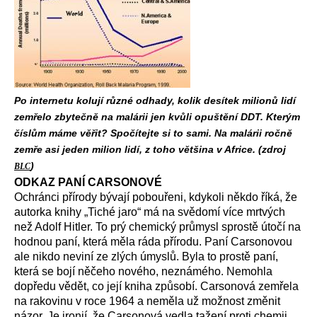
Po internetu kolují různé odhady, kolik desítek milionů lidí
zemřelo zbytečně na malárii jen kvůli opuštění DDT. Kterým
číslům máme věřit? Spočítejte si to sami. Na malárii ročně
zemře asi jeden milion lidí, z toho většina v Africe. (zdroj
)
BLC
ODKAZ PANÍ CARSONOVÉ
Ochránci přírody bývají pobouřeni, kdykoli někdo říká, že
autorka knihy „Tiché jaro“ má na svědomí více mrtvých
než Adolf Hitler. To prý chemický průmysl sprostě útočí na
hodnou paní, která měla ráda přírodu. Paní Carsonovou
ale nikdo neviní ze zlých úmyslů. Byla to prostě paní,
která se bojí něčeho nového, neznámého. Nemohla
dopředu vědět, co její kniha způsobí. Carsonová zemřela
na rakovinu v roce 1964 a neměla už možnost změnit
názor. Je ironií, že Carsonová vedla tažení proti chemii