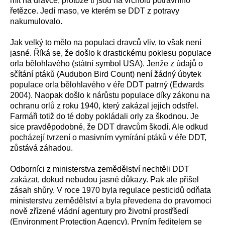
mít na dravce, protože ti jsou na vrcholu potravního
řetězce. Jedí maso, ve kterém se DDT z potravy
nakumulovalo.
Jak velký to mělo na populaci dravců vliv, to však není
jasné. Říká se, že došlo k drastickému poklesu populace
orla bělohlavého (státní symbol USA). Jenže z údajů o
sčítání ptáků (Audubon Bird Count) není žádný úbytek
populace orla bělohlavého v éře DDT patrný (Edwards
2004). Naopak došlo k nárůstu populace díky zákonu na
ochranu orlů z roku 1940, který zakázal jejich odstřel.
Farmáři totiž do té doby pokládali orly za škodnou. Je
sice pravděpodobné, že DDT dravcům škodí. Ale odkud
pocházejí tvrzení o masivním vymírání ptáků v éře DDT,
zůstává záhadou.
Odborníci z ministerstva zemědělství nechtěli DDT
zakázat, dokud nebudou jasné důkazy. Pak ale přišel
zásah shůry. V roce 1970 byla regulace pesticidů odňata
ministerstvu zemědělství a byla převedena do pravomoci
nově zřízené vládní agentury pro životní prostřšedí
(Environment Protection Agency). Prvním ředitelem se