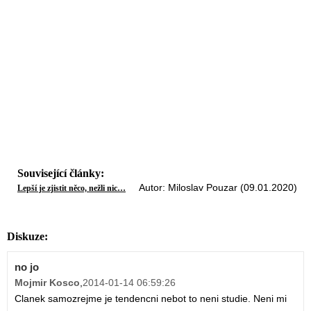
Související články:
Autor: Miloslav Pouzar (09.01.2020)
Lepší je zjistit něco, nežli nic…
Diskuze:
no jo
Mojmir Kosco
,
2014-01-14 06:59:26
Clanek samozrejme je tendencni nebot to neni studie. Neni mi