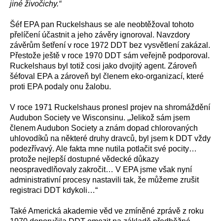
jiné živočichy.“
Šéf EPA pan Ruckelshaus se ale neobtěžoval tohoto
přelíčení účastnit a jeho závěry ignoroval. Navzdory
závěrům šetření v roce 1972 DDT bez vysvětlení zakázal.
Přestože ještě v roce 1970 DDT sám veřejně podporoval.
Ruckelshaus byl totiž cosi jako dvojitý agent. Zároveň
šéfoval EPA a zároveň byl členem eko-organizací, které
proti EPA podaly onu žalobu.
V roce 1971 Ruckelshaus pronesl projev na shromáždění
Audubon Society ve Wisconsinu. „Jelikož sám jsem
členem Audubon Society a znám dopad chlorovaných
uhlovodíků na některé druhy dravců, byl jsem k DDT vždy
podezřívavý. Ale fakta mne nutila potlačit své pocity…
protože nejlepší dostupné vědecké důkazy
neospravedlňovaly zakročit… V EPA jsme však nyní
administrativní procesy nastavili tak, že můžeme zrušit
registraci DDT kdykoli…“
Také Americká akademie věd ve zmíněné zprávě z roku