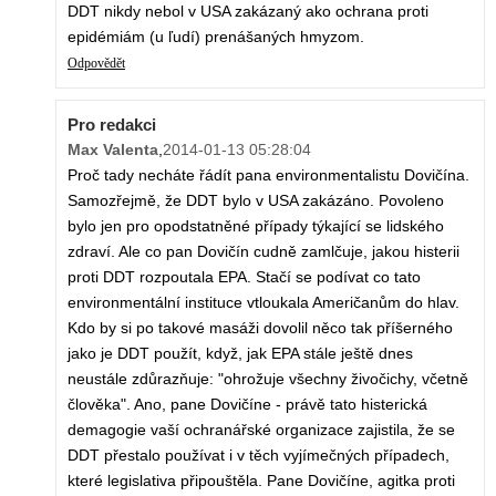
DDT nikdy nebol v USA zakázaný ako ochrana proti
epidémiám (u ľudí) prenášaných hmyzom.
Odpovědět
Pro redakci
Max Valenta
,
2014-01-13 05:28:04
Proč tady necháte řádít pana environmentalistu Dovičína.
Samozřejmě, že DDT bylo v USA zakázáno. Povoleno
bylo jen pro opodstatněné případy týkající se lidského
zdraví. Ale co pan Dovičín cudně zamlčuje, jakou histerii
proti DDT rozpoutala EPA. Stačí se podívat co tato
environmentální instituce vtloukala Američanům do hlav.
Kdo by si po takové masáži dovolil něco tak příšerného
jako je DDT použít, když, jak EPA stále ještě dnes
neustále zdůrazňuje: "ohrožuje všechny živočichy, včetně
člověka". Ano, pane Dovičíne - právě tato histerická
demagogie vaší ochranářské organizace zajistila, že se
DDT přestalo používat i v těch vyjímečných případech,
které legislativa připouštěla. Pane Dovičíne, agitka proti