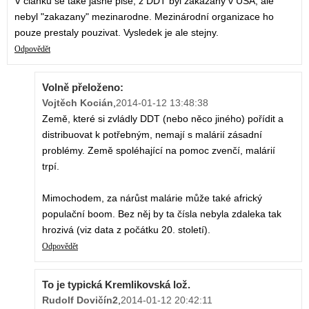
V clanku se take jasne pise, z DDT byl zakazany v USA, ale
nebyl "zakazany" mezinarodne. Mezinárodní organizace ho
pouze prestaly pouzivat. Vysledek je ale stejny.
Odpovědět
Volně přeloženo:
Vojtěch Kocián
,
2014-01-12 13:48:38
Země, které si zvládly DDT (nebo něco jiného) pořídit a
distribuovat k potřebným, nemají s malárií zásadní
problémy. Země spoléhající na pomoc zvenčí, malárií
trpí.
Mimochodem, za nárůst malárie může také africký
populační boom. Bez něj by ta čísla nebyla zdaleka tak
hrozivá (viz data z počátku 20. století).
Odpovědět
To je typická Kremlikovská lož.
Rudolf Dovičín2
,
2014-01-12 20:42:11