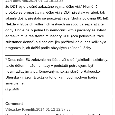
Jan Šimůnek
,
2014-01-13 15:13:28
že DDT bylo plošně zakázáno vyjma léčbu vší.* Nicméně
protože se preparáty na léčbu vší s DDT přestaly vyrábět, tak
jakmile došly, přestalo se používat i zde (druhá polovina 80. let).
Někde v hlubších kulturních vrstvách mi spočívá separát z té
doby. Podle něj v jedné US nemocnici krmili pacienty se zvlášť
agresívními a resistentními nádory DDT (cca polévková lžíce
substance denně) a ti pacienti jim přežívali déle, než kolik byla
prognóza jejich dožití podle obvyklých způsobů léčby.
____________
* Dnes nám EU zakázalo na léčbu vší u dětí jakékoli insekticidy,
takže dětem mažeme hlavy v podstatě petrolejem, byť
nesmradlavým a parfémovaným, jak za starého Rakousko-
Uherska - názorná ukázka toho, kam pod modrým hadrem
směřujeme.
Odpovědět
Comment
Vitezslav Kremlik
,
2014-01-12 12:37:33