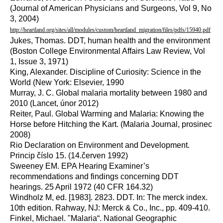
(Journal of American Physicians and Surgeons, Vol 9, No
3, 2004)
http://heartland.org/sites/all/modules/custom/heartland_migration/files/pdfs/15940.pdf
Jukes, Thomas. DDT, human health and the environment
(Boston College Environmental Affairs Law Review, Vol
1, Issue 3, 1971)
King, Alexander. Discipline of Curiosity: Science in the
World (New York: Elsevier, 1990
Murray, J. C. Global malaria mortality between 1980 and
2010 (Lancet, únor 2012)
Reiter, Paul. Global Warming and Malaria: Knowing the
Horse before Hitching the Kart. (Malaria Journal, prosinec
2008)
Rio Declaration on Environment and Development.
Princip číslo 15. (14.červen 1992)
Sweeney EM. EPA Hearing Examiner’s
recommendations and findings concerning DDT
hearings. 25 April 1972 (40 CFR 164.32)
Windholz M, ed. [1983]. 2823. DDT. In: The merck index.
10th edition. Rahway, NJ: Merck & Co., Inc., pp. 409-410.
Finkel, Michael. "Malaria“. National Geographic