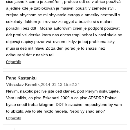
sice jasne k cemu je zaměřen , protoze ddt se v africe používá
a jedine kde je zablokovan je masivni pouziti v zemedelstvi ,
zrejme abychom se mi obyvatele evropy a ameriky neotravili s
cokolady .faktem je i rovnez ze egypt a brazilie si s malarii
poradili i bez ddt . Mozna autorovim cilem je podporit pouzivat
ddt proti vsi detske ktera nas obcas trapi nebot i v nasi skole se
objevuji napisy pozor vsi .ovsem i kdyz je boj problematicky
musi si deti mit hlavu 2x za den porad je to snazsi nez
odbourani ddt z nasich tel
Odpovědět
Pane Kastanku
Vitezslav Kremlik
,
2014-01-13 15:52:34
Nevim, nakolik peclive jste cetl clanek, pod kterym diskutujete.
Vam uniklo, co pise Eskenazi 2009 a co pise ATSDR? Pokud
byste snedl treba kilogram DDT k svacine, nepochybne by vam
to ublizilo. Ale to ale nikdo nedela. Nebo vy snad ano?
Odpovědět