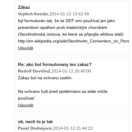
Zákaz
Vojtěch Kocián
,
2014-01-12 13:42:49
byl formulován tak, že se DDT smí používat jen jako
preventivní opatření proti malarickým chorobám
(Stockholmská úmluva, ke které se připojila většina států
http://en.wikipedia.org/wiki/Stockholm_Convention_on_Persis
Odpovědět
Re: ako bol formulovany ten zakaz?
Rudolf Dovičín2
,
2014-01-12 20:40:00
Zákaz bol na ochranu rastlín.
Na ochranu ľudí pred epidémiami sa stále môže
používať.
Odpovědět
ok, nech to je tak
Pavel Ondrejovic
,
2014-01-12 21:44:22