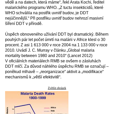
vědě a na datech, která máme“, řekl Arata Kochi, ředitel
malarického programu WHO. „Z tuctu insekticidů, které
WHO schválila na postřik uvnitř budov, je DDT
nejúčinnější.“ Při postřiku uvnitř budov nehrozí masivní
šíření DDT v přírodě.
Úspěch obnoveného užívání DDT byl dramatický. Během
pouhých pár let počet úmrtí na malárii v Africe klesl o 30
procent. Z asi 1 613 000 v roce 2004 na 1 133 000 v roce
2010. Uvádí J. C. Murray v článku „Global malaria
mortality between 1980 and 2010“ (Lancet 2012)
V oficiálních materiálech RMB se ovšem o zásluhách
DDT mlčí. Za důvod náhlého úspěchu RMB se označují –
poněkud mlhavě – „reorganizace“ aktivit a „modifikace“
mechanismů k „větší efektivitě“.
Zvětšit obrázek