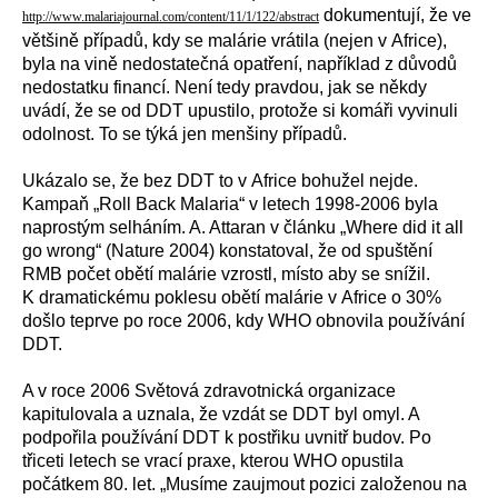
dokumentují, že ve
http://www.malariajournal.com/content/11/1/122/abstract
většině případů, kdy se malárie vrátila (nejen v Africe),
byla na vině nedostatečná opatření, například z důvodů
nedostatku financí. Není tedy pravdou, jak se někdy
uvádí, že se od DDT upustilo, protože si komáři vyvinuli
odolnost. To se týká jen menšiny případů.
Ukázalo se, že bez DDT to v Africe bohužel nejde.
Kampaň „Roll Back Malaria“ v letech 1998-2006 byla
naprostým selháním. A. Attaran v článku „Where did it all
go wrong“ (Nature 2004) konstatoval, že od spuštění
RMB počet obětí malárie vzrostl, místo aby se snížil.
K dramatickému poklesu obětí malárie v Africe o 30%
došlo teprve po roce 2006, kdy WHO obnovila používání
DDT.
A v roce 2006 Světová zdravotnická organizace
kapitulovala a uznala, že vzdát se DDT byl omyl. A
podpořila používání DDT k postřiku uvnitř budov. Po
třiceti letech se vrací praxe, kterou WHO opustila
počátkem 80. let. „Musíme zaujmout pozici založenou na