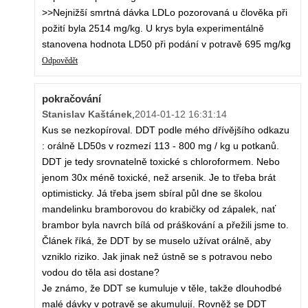
>>Nejnižší smrtná dávka LDLo pozorovaná u člověka při
požití byla 2514 mg/kg. U krys byla experimentálně
stanovena hodnota LD50 při podání v potravě 695 mg/kg
Odpovědět
pokračování
Stanislav Kaštánek
,
2014-01-12 16:31:14
Kus se nezkopíroval. DDT podle mého dřívějšího odkazu
: orálně LD50s v rozmezí 113 - 800 mg / kg u potkanů.
DDT je tedy srovnatelně toxické s chloroformem. Nebo
jenom 30x méně toxické, než arsenik. Je to třeba brát
optimisticky. Já třeba jsem sbíral půl dne se školou
mandelinku bramborovou do krabičky od zápalek, nať
brambor byla navrch bílá od práškování a přežili jsme to.
Článek říká, že DDT by se muselo užívat orálně, aby
vzniklo riziko. Jak jinak než ústně se s potravou nebo
vodou do těla asi dostane?
Je známo, že DDT se kumuluje v těle, takže dlouhodbé
malé dávky v potravě se akumulují. Rovněž se DDT