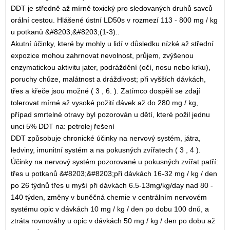
DDT je středně až mírně toxický pro sledovaných druhů savců
orální cestou. Hlášené ústní LD50s v rozmezí 113 - 800 mg / kg
u potkanů &#8203;&#8203;(1-3)..
Akutní účinky, které by mohly u lidí v důsledku nízké až střední
expozice mohou zahrnovat nevolnost, průjem, zvýšenou
enzymatickou aktivitu jater, podráždění (očí, nosu nebo krku),
poruchy chůze, malátnost a dráždivost; při vyšších dávkách,
třes a křeče jsou možné ( 3 , 6. ). Zatímco dospělí se zdají
tolerovat mírné až vysoké požití dávek až do 280 mg / kg,
případ smrtelné otravy byl pozorován u dětí, které požil jednu
unci 5% DDT na: petrolej řešení
DDT způsobuje chronické účinky na nervový systém, játra,
ledviny, imunitní systém a na pokusných zvířatech ( 3 , 4 ).
Účinky na nervový systém pozorované u pokusných zvířat patří:
třes u potkanů &#8203;&#8203;při dávkách 16-32 mg / kg / den
po 26 týdnů třes u myší při dávkách 6.5-13mg/kg/day nad 80 -
140 týden, změny v buněčná chemie v centrálním nervovém
systému opic v dávkách 10 mg / kg / den po dobu 100 dnů, a
ztráta rovnováhy u opic v dávkách 50 mg / kg / den po dobu až