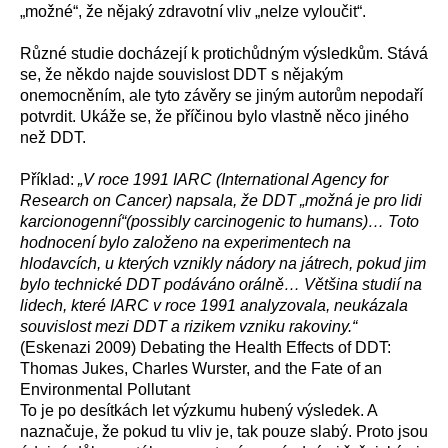
„možné“, že nějaký zdravotní vliv „nelze vyloučit“.
Různé studie docházejí k protichůdným výsledkům. Stává
se, že někdo najde souvislost DDT s nějakým
onemocněním, ale tyto závěry se jiným autorům nepodaří
potvrdit. Ukáže se, že příčinou bylo vlastně něco jiného
než DDT.
Příklad:
„V roce 1991 IARC (International Agency for
Research on Cancer) napsala, že DDT „možná je pro lidi
karcionogenní“(possibly carcinogenic to humans)… Toto
hodnocení bylo založeno na experimentech na
hlodavcích, u kterých vznikly nádory na játrech, pokud jim
bylo technické DDT podáváno orálně… Většina studií na
lidech, které IARC v roce 1991 analyzovala, neukázala
souvislost mezi DDT a rizikem vzniku rakoviny.“
(Eskenazi 2009) Debating the Health Effects of DDT:
Thomas Jukes, Charles Wurster, and the Fate of an
Environmental Pollutant
To je po desítkách let výzkumu hubený výsledek. A
naznačuje, že pokud tu vliv je, tak pouze slabý. Proto jsou