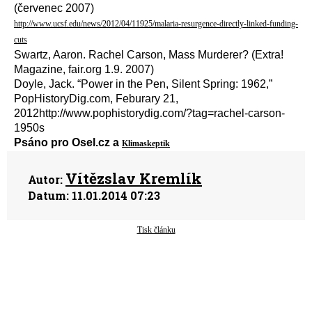
(červenec 2007)
http://www.ucsf.edu/news/2012/04/11925/malaria-resurgence-directly-linked-funding-
cuts
Swartz, Aaron. Rachel Carson, Mass Murderer? (Extra!
Magazine, fair.org 1.9. 2007)
Doyle, Jack. “Power in the Pen, Silent Spring: 1962,”
PopHistoryDig.com, Feburary 21,
2012http://www.pophistorydig.com/?tag=rachel-carson-
1950s
Psáno pro Osel.cz a
Klimaskeptik
Vítězslav Kremlík
Autor:
Datum:
11.01.2014 07:23
Tisk článku