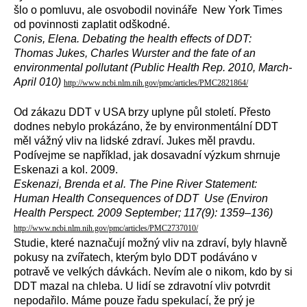
šlo o pomluvu, ale osvobodil novináře New York Times
od povinnosti zaplatit odškodné.
Conis, Elena. Debating the health effects of DDT:
Thomas Jukes, Charles Wurster and the fate of an
environmental pollutant (Public Health Rep. 2010, March-
April 010)
http://www.ncbi.nlm.nih.gov/pmc/articles/PMC2821864/
Od zákazu DDT v USA brzy uplyne půl století. Přesto
dodnes nebylo prokázáno, že by environmentální DDT
měl vážný vliv na lidské zdraví. Jukes měl pravdu.
Podívejme se například, jak dosavadní výzkum shrnuje
Eskenazi a kol. 2009.
Eskenazi, Brenda et al. The Pine River Statement:
Human Health Consequences of DDT Use (Environ
Health Perspect. 2009 September; 117(9): 1359–136)
http://www.ncbi.nlm.nih.gov/pmc/articles/PMC2737010/
Studie, které naznačují možný vliv na zdraví, byly hlavně
pokusy na zvířatech, kterým bylo DDT podáváno v
potravě ve velkých dávkách. Nevím ale o nikom, kdo by si
DDT mazal na chleba. U lidí se zdravotní vliv potvrdit
nepodařilo. Máme pouze řadu spekulací, že prý je