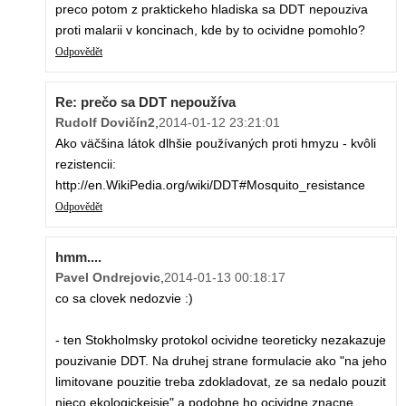
preco potom z praktickeho hladiska sa DDT nepouziva
proti malarii v koncinach, kde by to ocividne pomohlo?
Odpovědět
Re: prečo sa DDT nepoužíva
Rudolf Dovičín2
,
2014-01-12 23:21:01
Ako väčšina látok dlhšie používaných proti hmyzu - kvôli
rezistencii:
http://en.WikiPedia.org/wiki/DDT#Mosquito_resistance
Odpovědět
hmm....
Pavel Ondrejovic
,
2014-01-13 00:18:17
co sa clovek nedozvie :)
- ten Stokholmsky protokol ocividne teoreticky nezakazuje
pouzivanie DDT. Na druhej strane formulacie ako "na jeho
limitovane pouzitie treba zdokladovat, ze sa nedalo pouzit
nieco ekologickejsie" a podobne ho ocividne znacne