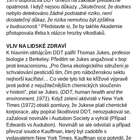
1970 doporučila DDT omezit na základě předběžné
opatrnosti. I když nejsou důkazy.
„Skutečnost, že dodnes
nebylo detekováno žádné podstatné riziko, není
dostatečný důkaz, že rizika nemohou být zjištěna
v budoucnosti.“
Představte si, že by takhle Akademie
přistupovala třeba k otázce hrozby vlkodlaků.
VLIV NA LIDSKÉ ZDRAVÍ
K hlavním obhájcům DDT patřil Thomas Jukes, profesor
biologie z Berkeley. Předtím se Jukes angažoval v boji
proti kreacionismu. „Pro člena ekologického sdružení je
schvalování pesticidů tím, čím pro náboženskou sektu
nejhorší kacířství… Co vede tyto lidi ke křížové výpravě
proti jedné z nejužitečnějších chemických sloučenin
v historii“, ptal se Jukes. (
DDT, human health and the
environment, 1971
). Když zelení aktivisté v New York
Times (1972) otiskli pomluvy, že Jukese platí chemické
korporace, aby popíral škodlivost DDT, nerozpakoval se,
zažaloval novináře i Audubon Society a vyhrál (Případ
Edwards vs Audubon). Novináři se ale odvolali a případ
převzal soudce Kauffman, který byl zadobře s
vydavatelem New York Times. Kauffman sice potvrdil, že