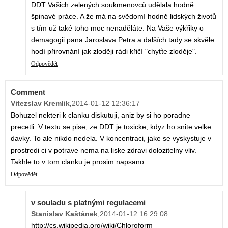
DDT Vašich zelených soukmenovců udělala hodně
špinavé práce. A že má na svědomí hodně lidských životů
s tím už také toho moc nenaděláte. Na Vaše výkřiky o
demagogii pana Jaroslava Petra a dalších tady se skvěle
hodí přirovnání jak zloději rádi křičí "chyťte zloděje".
Odpovědět
Comment
Vitezslav Kremlik
,
2014-01-12 12:36:17
Bohuzel nekteri k clanku diskutuji, aniz by si ho poradne
precetli. V textu se pise, ze DDT je toxicke, kdyz ho snite velke
davky. To ale nikdo nedela. V koncentraci, jake se vyskystuje v
prostredi ci v potrave nema na liske zdravi dolozitelny vliv.
Takhle to v tom clanku je prosim napsano.
Odpovědět
v souladu s platnými regulacemi
Stanislav Kaštánek
,
2014-01-12 16:29:08
http://cs.wikipedia.org/wiki/Chloroform