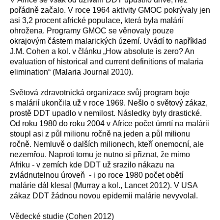
pořádně začalo. V roce 1964 aktivity GMOC pokrývaly jen
asi 3,2 procent africké populace, která byla malárií
ohrožena. Programy GMOC se věnovaly pouze
okrajovým částem malarických území. Uvádí to například
J.M. Cohen a kol. v článku „How absolute is zero? An
evaluation of historical and current definitions of malaria
elimination“ (Malaria Journal 2010).
Světová zdravotnická organizace svůj program boje
s malárií ukončila už v roce 1969. Nešlo o světový zákaz,
prostě DDT upadlo v nemilost. Následky byly drastické.
Od roku 1980 do roku 2004 v Africe počet úmrtí na malárii
stoupl asi z půl milionu ročně na jeden a půl milionu
ročně. Nemluvě o dalších milionech, kteří onemocní, ale
nezemřou. Naproti tomu je nutno si přiznat, že mimo
Afriku - v zemích kde DDT už srazilo nákazu na
zvládnutelnou úroveň - i po roce 1980 počet obětí
malárie dál klesal (Murray a kol., Lancet 2012). V USA
zákaz DDT žádnou novou epidemii malárie nevyvolal.
Vědecké studie (Cohen 2012)