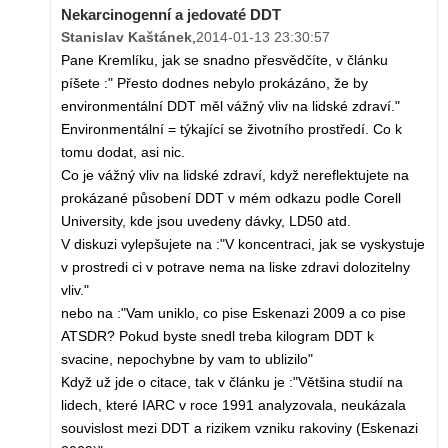
Nekarcinogenní a jedovaté DDT
Stanislav Kaštánek
,
2014-01-13 23:30:57
Pane Kremlíku, jak se snadno přesvědčíte, v článku
píšete :" Přesto dodnes nebylo prokázáno, že by
environmentální DDT měl vážný vliv na lidské zdraví."
Environmentální = týkající se životního prostředí. Co k
tomu dodat, asi nic.
Co je vážný vliv na lidské zdraví, když nereflektujete na
prokázané působení DDT v mém odkazu podle Corell
University, kde jsou uvedeny dávky, LD50 atd.
V diskuzi vylepšujete na :"V koncentraci, jak se vyskystuje
v prostredi ci v potrave nema na liske zdravi dolozitelny
vliv."
nebo na :"Vam uniklo, co pise Eskenazi 2009 a co pise
ATSDR? Pokud byste snedl treba kilogram DDT k
svacine, nepochybne by vam to ublizilo"
Když už jde o citace, tak v článku je :"Většina studií na
lidech, které IARC v roce 1991 analyzovala, neukázala
souvislost mezi DDT a rizikem vzniku rakoviny (Eskenazi