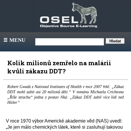
MENU
III
Kolik milionů zemřelo na malárii
kvůli zákazu DDT?
Robert Gwadz z National Institutes of Health v roce 2007 řekl: „Zákaz
DDT mohl zabít asi 20 milionů dětí.“ V románu Michaela Crichtona
„Říše strachu“ jedna z postav říká: „Zákaz DDT zabil více lidí než
Hitler.“
V roce 1970 výbor Americké akademie věd (NAS) uvedl:
„Je jen málo chemických látek, které si zasluhují takovou