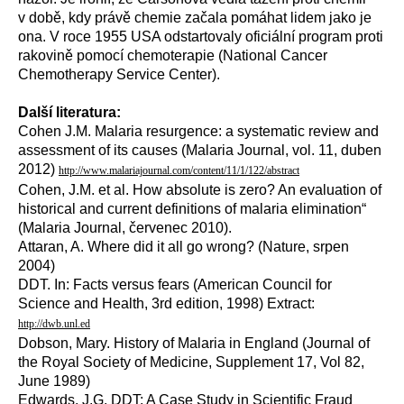
v době, kdy právě chemie začala pomáhat lidem jako je
ona. V roce 1955 USA odstartovaly oficiální program proti
rakovině pomocí chemoterapie (National Cancer
Chemotherapy Service Center).
Další literatura:
Cohen J.M. Malaria resurgence: a systematic review and
assessment of its causes (Malaria Journal, vol. 11, duben
2012)
http://www.malariajournal.com/content/11/1/122/abstract
Cohen, J.M. et al. How absolute is zero? An evaluation of
historical and current definitions of malaria elimination“
(Malaria Journal, červenec 2010).
Attaran, A. Where did it all go wrong? (Nature, srpen
2004)
DDT. In: Facts versus fears (American Council for
Science and Health, 3rd edition, 1998) Extract:
http://dwb.unl.ed
Dobson, Mary. History of Malaria in England (Journal of
the Royal Society of Medicine, Supplement 17, Vol 82,
June 1989)
Edwards, J.G. DDT: A Case Study in Scientific Fraud