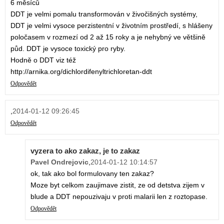
6 měsíců
DDT je velmi pomalu transformován v živočišných systémy,
DDT je velmi vysoce perzistentní v životním prostředí, s hlášeny
poločasem v rozmezí od 2 až 15 roky a je nehybný ve většině
půd. DDT je vysoce toxický pro ryby.
Hodně o DDT viz též
http://arnika.org/dichlordifenyltrichloretan-ddt
Odpovědět
,
2014-01-12 09:26:45
Odpovědět
vyzera to ako zakaz, je to zakaz
Pavel Ondrejovic
,
2014-01-12 10:14:57
ok, tak ako bol formulovany ten zakaz?
Moze byt celkom zaujimave zistit, ze od detstva zijem v
blude a DDT nepouzivaju v proti malarii len z roztopase.
Odpovědět