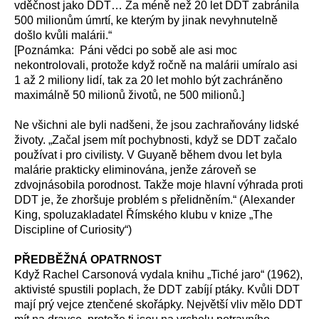
vděčnost jako DDT… Za méně než 20 let DDT zabránila
500 milionům úmrtí, ke kterým by jinak nevyhnutelně
došlo kvůli malárii.“
[Poznámka: Páni vědci po sobě ale asi moc
nekontrolovali, protože když ročně na malárii umíralo asi
1 až 2 miliony lidí, tak za 20 let mohlo být zachráněno
maximálně 50 milionů životů, ne 500 milionů.]
Ne všichni ale byli nadšeni, že jsou zachraňovány lidské
životy. „Začal jsem mít pochybnosti, když se DDT začalo
používat i pro civilisty. V Guyaně během dvou let byla
malárie prakticky eliminována, jenže zároveň se
zdvojnásobila porodnost. Takže moje hlavní výhrada proti
DDT je, že zhoršuje problém s přelidněním.“ (Alexander
King, spoluzakladatel Římského klubu v knize „The
Discipline of Curiosity“)
PŘEDBĚŽNÁ OPATRNOST
Když Rachel Carsonová vydala knihu „Tiché jaro“ (1962),
aktivisté spustili poplach, že DDT zabíjí ptáky. Kvůli DDT
mají prý vejce ztenčené skořápky. Největší vliv mělo DDT