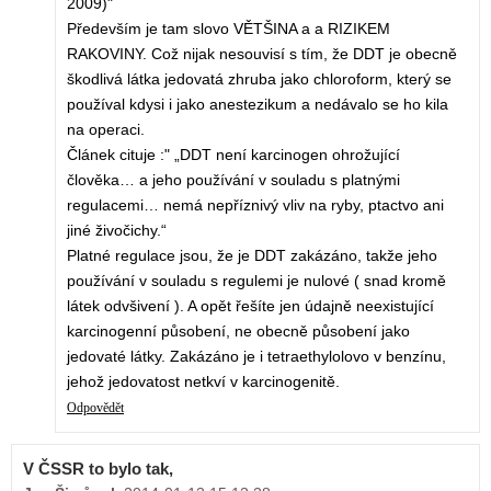
2009)"
Především je tam slovo VĚTŠINA a a RIZIKEM
RAKOVINY. Což nijak nesouvisí s tím, že DDT je obecně
škodlivá látka jedovatá zhruba jako chloroform, který se
používal kdysi i jako anestezikum a nedávalo se ho kila
na operaci.
Článek cituje :" „DDT není karcinogen ohrožující
člověka… a jeho používání v souladu s platnými
regulacemi… nemá nepříznivý vliv na ryby, ptactvo ani
jiné živočichy.“
Platné regulace jsou, že je DDT zakázáno, takže jeho
používání v souladu s regulemi je nulové ( snad kromě
látek odvšivení ). A opět řešíte jen údajně neexistující
karcinogenní působení, ne obecně působení jako
jedovaté látky. Zakázáno je i tetraethylolovo v benzínu,
jehož jedovatost netkví v karcinogenitě.
Odpovědět
V ČSSR to bylo tak,