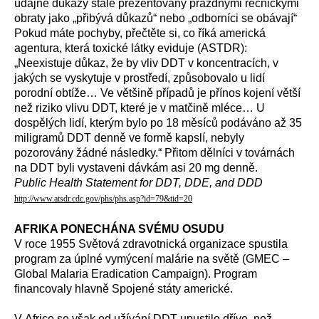
údajné důkazy stále prezentovány prázdnými řečnickými
obraty jako „přibývá důkazů“ nebo „odborníci se obávají“
Pokud máte pochyby, přečtěte si, co říká americká
agentura, která toxické látky eviduje (ASTDR):
„Neexistuje důkaz, že by vliv DDT v koncentracích, v
jakých se vyskytuje v prostředí, způsobovalo u lidí
porodní obtíže… Ve většině případů je přínos kojení větší
než riziko vlivu DDT, které je v matčině mléce… U
dospělých lidí, kterým bylo po 18 měsíců podáváno až 35
miligramů DDT denně ve formě kapslí, nebyly
pozorovány žádné následky.“ Přitom dělníci v továrnách
na DDT byli vystaveni dávkám asi 20 mg denně.
Public Health Statement for DDT, DDE, and DDD
http://www.atsdr.cdc.gov/phs/phs.asp?id=79&tid=20
AFRIKA PONECHÁNA SVÉMU OSUDU
V roce 1955 Světová zdravotnická organizace spustila
program za úplné vymýcení malárie na světě (GMEC –
Global Malaria Eradication Campaign). Program
financovaly hlavně Spojené státy americké.
V Africe se však od užívání DDT upustilo dříve, než