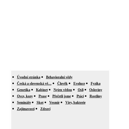
Úvodní stránka
Behavioralni vědy
Česká a slovenská vě…
Člověk
Evoluce
Fyzika
Genetika
Kabinet
Nejen vědou
Osli
Osloviny
Ovce, kozy
Prase
Přečetli jsme
Ptáci
Rostliny
Semináře
Skot
Vesmír
Viry, bakterie
Zajímavosti
Zdraví