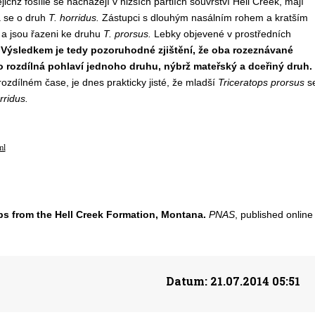
jichž fosílie se nacházejí v nižších partiích souvrství Hell Creek, mají
á se o druh
T. horridus.
Zástupci s dlouhým nasálním rohem a kratším
a jsou řazeni ke druhu
T. prorsus.
Lebky objevené v prostředních
.
Výsledkem je tedy pozoruhodné zjištění, že oba rozeznávané
 rozdílná pohlaví jednoho druhu, nýbrž mateřský a dceřiný druh.
ozdílném čase, je dnes prakticky jisté, že mladší
Triceratops prorsus
s
rridus.
ml
ops from the Hell Creek Formation, Montana.
PNAS
, published online
Datum:
21.07.2014 05:51