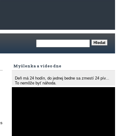
Myšlenka a video dne
Deň má 24 hodín, do jednej bedne sa zmestí 24 pív...
To nemôže byť náhoda.
os