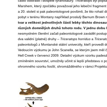
často odstrašit i dospělé tyranosaury. Triceratops byl po
Marshem, který zpočátku považoval jeho lebeční fragment 
a 20. století si pak paleontologové povšimli, že tito rohat
pobyt v terénu Montany například proslulý Barnum Brown n
tvar a velikost jednotlivých částí lebky těchto dinosau
různých domnělých druhů tohoto rodu. V jednu dobu 
nesmyslném členění začali paleontologové zavádět postupn
dva validní (platné) druhy –
Triceratops horridus
a
Tricerat
paleontologů z Montanské státní univerzity, kteří provedli
Vedoucím výzkumu je John Scanella, se kterým jsem měl če
Hell Creek v červenci 2009. Detailní výzkum vzorku padesát
zmíněném souvrství, umožnily učinit si lepší představu o p
ohromného vzorku fosílií, shromážděného v rámci Projektu 