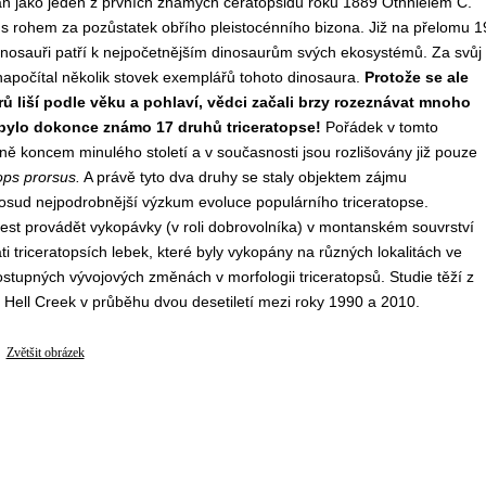
psán jako jeden z prvních známých ceratopsidů roku 1889 Othnielem C.
s rohem za pozůstatek obřího pleistocénního bizona. Již na přelomu 1
í dinosauři patří k nejpočetnějším dinosaurům svých ekosystémů. Za svůj
apočítal několik stovek exemplářů tohoto dinosaura.
Protože se ale
rů liší podle věku a pohlaví, vědci začali brzy rozeznávat mnoho
bylo dokonce známo 17 druhů triceratopse!
Pořádek v tomto
ě koncem minulého století a v současnosti jsou rozlišovány již pouze
ops prorsus.
A právě tyto dva druhy se staly objektem zájmu
 dosud nejpodrobnější výzkum evoluce populárního triceratopse.
st provádět vykopávky (v roli dobrovolníka) v montanském souvrství
i triceratopsích lebek, které byly vykopány na různých lokalitách ve
ostupných vývojových změnách v morfologii triceratopsů. Studie těží z
Hell Creek v průběhu dvou desetiletí mezi roky 1990 a 2010.
Zvětšit obrázek