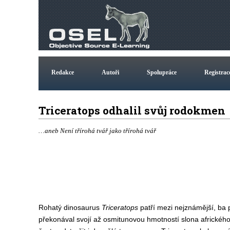
Redakce
Autoři
Spolupráce
Registrac
Triceratops odhalil svůj rodokme
…aneb Není třírohá tvář jako třírohá tvář
Rohatý dinosaurus
Triceratops
patří mezi nejznámější, ba 
překonával svojí až osmitunovou hmotností slona africkéh