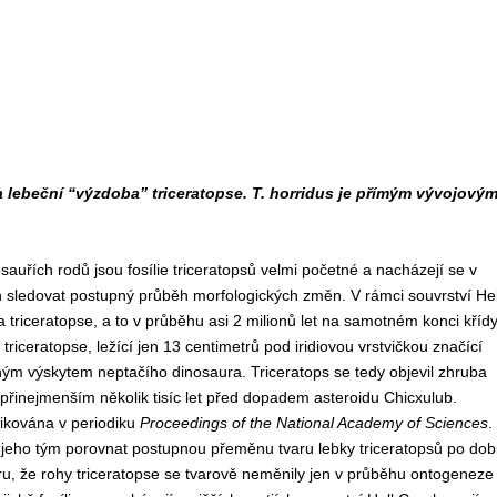
 lebeční “výzdoba” triceratopse. T. horridus je přímým vývojový
sauřích rodů jsou fosílie triceratopsů velmi početné a nacházejí se v
ch sledovat postupný průběh morfologických změn. V rámci souvrství Hel
 triceratopse, a to v průběhu asi 2 milionů let na samotném konci kříd
riceratopse, ležící jen 13 centimetrů pod iridiovou vrstvičkou značící
ým výskytem neptačího dinosaura. Triceratops se tedy objevil zhruba
ě přinejmenším několik tisíc let před dopadem asteroidu Chicxulub.
likována v periodiku
Proceedings of the National Academy of Sciences
.
 jeho tým porovnat postupnou přeměnu tvaru lebky triceratopsů po dob
věru, že rohy triceratopse se tvarově neměnily jen v průběhu ontogeneze