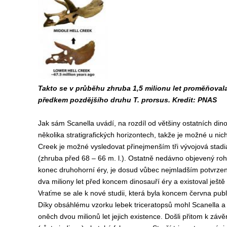
Takto se v průběhu zhruba 1,5 milionu let proměňovala
předkem pozdějšího druhu T. prorsus. Kredit: PNAS
Jak sám Scanella uvádí, na rozdíl od většiny ostatních dino
několika stratigrafických horizontech, takže je možné u ni
Creek je možné vysledovat přinejmenším tři vývojová stadia
(zhruba před 68 – 66 m. l.). Ostatně nedávno objevený roh t
konec druhohorní éry, je dosud vůbec nejmladším potvrzen
dva miliony let před koncem dinosauří éry a existoval ješt
Vraťme se ale k nové studii, která byla koncem června pub
Díky obsáhlému vzorku lebek triceratopsů mohl Scanella a
oněch dvou milionů let jejich existence. Došli přitom k zá