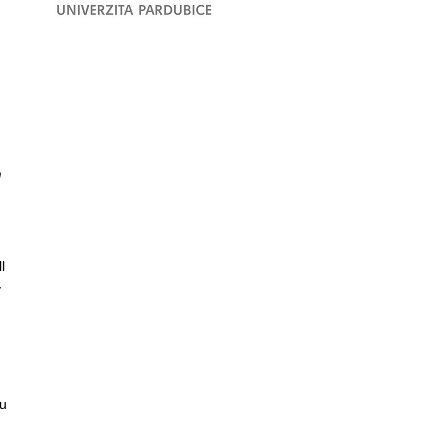
m
l
y
u