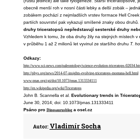
(růstu jedince) ale také fylogeneze. Starší triceratopsové, je
obecně menší roh v nosní části lebky a delší zobák – jedn
zobákem pochází z nejmladších vrstev formace Hell Creek 
partiích souvrství pak vykazují smíšené znaky obou druhů
druhy triceratopsů nepředstavují sesterské druhy nebo
Vzhledem k tomu, že oba druhy žily na stejných místech v r
v průběhu 1 až 2 milionů let vyvinul ze staršího druhu
T. ho
Odkazy:
http://www.sci-news.com/paleontology/science-evolution-triceratops-02034.ht
http://phys.org/news/2014-07-insights-evolving-triceratops-montana-hell.html
www.pnas.org/cgi/doi/10.1073/pnas.1313334111
http://en.wikipedia.org/wiki/Triceratops
John B. Scannella et al.
Evolutionary trends in Tricerat
June 30, 2014; doi: 10.1073/pnas.131333411
Psáno pro
a osel.cz
Dinosaurusblog
Vladimír Socha
Autor: