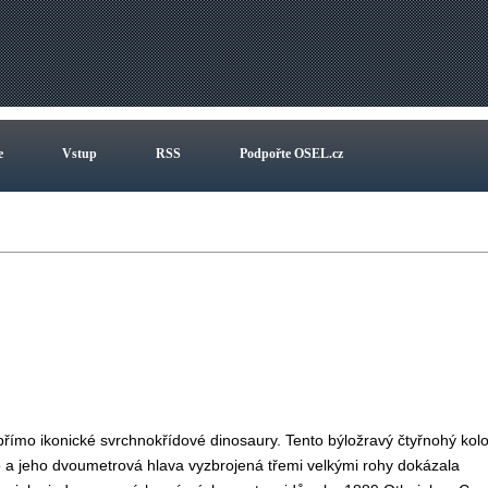
e
Vstup
RSS
Podpořte OSEL.cz
n
přímo ikonické svrchnokřídové dinosaury. Tento býložravý čtyřnohý kol
o a jeho dvoumetrová hlava vyzbrojená třemi velkými rohy dokázala