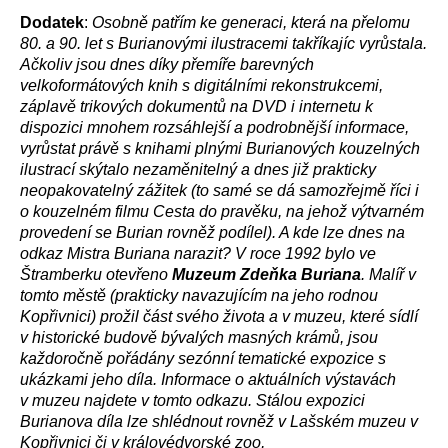
Dodatek
:
Osobně patřím ke generaci, která na přelomu
80. a 90. let s Burianovými ilustracemi takříkajíc vyrůstala.
Ačkoliv jsou dnes díky přemíře barevných
velkoformátových knih s digitálními rekonstrukcemi,
záplavě trikových dokumentů na DVD i internetu k
dispozici mnohem rozsáhlejší a podrobnější informace,
vyrůstat právě s knihami plnými Burianových kouzelných
ilustrací skýtalo nezaměnitelný a dnes již prakticky
neopakovatelný zážitek (to samé se dá samozřejmě říci i
o kouzelném filmu Cesta do pravěku, na jehož výtvarném
provedení se Burian rovněž podílel). A kde lze dnes na
odkaz Mistra Buriana narazit? V roce 1992 bylo ve
Štramberku otevřeno
Muzeum Zdeňka Buriana
. Malíř v
tomto městě (prakticky navazujícím na jeho rodnou
Kopřivnici) prožil část svého života a v muzeu, které sídlí
v historické budově bývalých masných krámů, jsou
každoročně pořádány sezónní tematické expozice s
ukázkami jeho díla. Informace o aktuálních výstavách
v muzeu najdete v tomto odkazu. Stálou expozici
Burianova díla lze shlédnout rovněž v Lašském muzeu v
Kopřivnici či v královédvorské zoo,