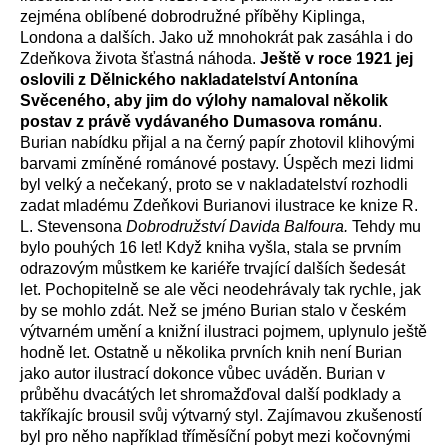
zejména oblíbené dobrodružné příběhy Kiplinga,
Londona a dalších. Jako už mnohokrát pak zasáhla i do
Zdeňkova života šťastná náhoda.
Ještě v roce 1921 jej
oslovili z Dělnického nakladatelství Antonína
Svěceného, aby jim do výlohy namaloval několik
postav z právě vydávaného Dumasova románu
.
Burian nabídku přijal a na černý papír zhotovil klihovými
barvami zmíněné románové postavy. Úspěch mezi lidmi
byl velký a nečekaný, proto se v nakladatelství rozhodli
zadat mladému Zdeňkovi Burianovi ilustrace ke knize R.
L. Stevensona
Dobrodružství Davida Balfoura.
Tehdy mu
bylo pouhých 16 let! Když kniha vyšla, stala se prvním
odrazovým můstkem ke kariéře trvající dalších šedesát
let. Pochopitelně se ale věci neodehrávaly tak rychle, jak
by se mohlo zdát. Než se jméno Burian stalo v českém
výtvarném umění a knižní ilustraci pojmem, uplynulo ještě
hodně let. Ostatně u několika prvních knih není Burian
jako autor ilustrací dokonce vůbec uváděn. Burian v
průběhu dvacátých let shromažďoval další podklady a
takříkajíc brousil svůj výtvarný styl. Zajímavou zkušeností
byl pro něho například tříměsíční pobyt mezi kočovnými