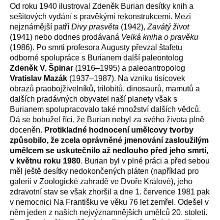
Od roku 1940 ilustroval Zdeněk Burian desítky knih a
sešitových vydání s pravěkými rekonstrukcemi. Mezi
nejznámější patří
Divy prasvěta
(1942),
Zavátý život
(1941) nebo dodnes prodávaná
Velká kniha o pravěku
(1986). Po smrti profesora Augusty převzal štafetu
odborné spolupráce s Burianem další paleontolog
Zdeněk V. Špinar
(1916–1995) a paleoantropolog
Vratislav Mazák
(1937–1987). Na vzniku tisícovek
obrazů praobojživelníků, trilobitů, dinosaurů, mamutů a
dalších pradávných obyvatel naší planety však s
Burianem spolupracovalo také množství dalších vědců.
Dá se bohužel říci, že Burian nebyl za svého života plně
doceněn.
Protikladné hodnocení umělcovy tvorby
způsobilo, že zcela oprávněné jmenování zasloužilým
umělcem se uskutečnilo až nedlouho před jeho smrtí,
v květnu roku 1980
. Burian byl v plné práci a před sebou
měl ještě desítky nedokončených pláten (například pro
galerii v Zoologické zahradě ve Dvoře Králové), jeho
zdravotní stav se však zhoršil a dne 1. července 1981 pak
v nemocnici Na Františku ve věku 76 let zemřel. Odešel v
něm jeden z našich nejvýznamnějších umělců 20. století.