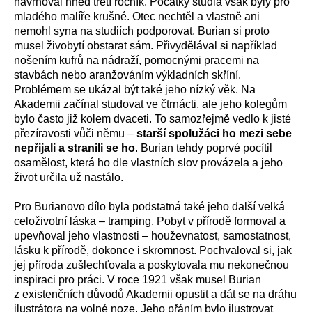
navrhoval hned třetí ročník. Počátky studia však byly pro
mladého malíře krušné. Otec nechtěl a vlastně ani
nemohl syna na studiích podporovat. Burian si proto
musel živobytí obstarat sám. Přivydělával si například
nošením kufrů na nádraží, pomocnými pracemi na
stavbách nebo aranžováním výkladních skříní.
Problémem se ukázal být také jeho nízký věk. Na
Akademii začínal studovat ve čtrnácti, ale jeho kolegům
bylo často již kolem dvaceti. To samozřejmě vedlo k jisté
přezíravosti vůči němu –
starší spolužáci ho mezi sebe
nepřijali a stranili se ho
. Burian tehdy poprvé pocítil
osamělost, která ho dle vlastních slov provázela a jeho
život určila už nastálo.
Pro Burianovo dílo byla podstatná také jeho další velká
celoživotní láska – tramping. Pobyt v přírodě formoval a
upevňoval jeho vlastnosti – houževnatost, samostatnost,
lásku k přírodě, dokonce i skromnost. Pochvaloval si, jak
jej příroda zušlechťovala a poskytovala mu nekonečnou
inspiraci pro práci. V roce 1921 však musel Burian
z existenčních důvodů Akademii opustit a dát se na dráhu
ilustrátora na volné noze. Jeho přáním bylo ilustrovat