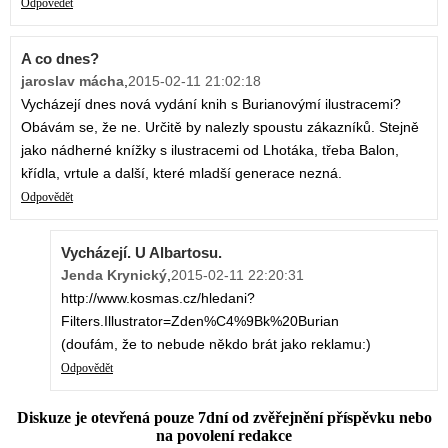
Odpovědět
A co dnes?
jaroslav mácha
,
2015-02-11 21:02:18
Vycházejí dnes nová vydání knih s Burianovýmí ilustracemi?
Obávám se, že ne. Určitě by nalezly spoustu zákazníků. Stejně
jako nádherné knížky s ilustracemi od Lhotáka, třeba Balon,
křídla, vrtule a další, které mladší generace nezná.
Odpovědět
Vycházejí. U Albartosu.
Jenda Krynický
,
2015-02-11 22:20:31
http://www.kosmas.cz/hledani?
Filters.Illustrator=Zden%C4%9Bk%20Burian
(doufám, že to nebude někdo brát jako reklamu:)
Odpovědět
Diskuze je otevřená pouze 7dní od zvěřejnění příspěvku nebo
na povolení redakce