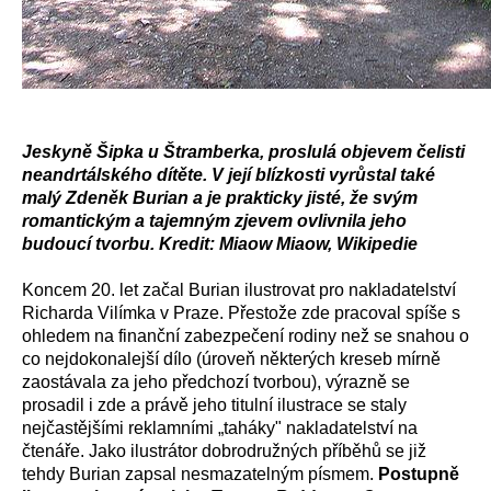
Jeskyně Šipka u Štramberka, proslulá objevem čelisti
neandrtálského dítěte. V její blízkosti vyrůstal také
malý Zdeněk Burian a je prakticky jisté, že svým
romantickým a tajemným zjevem ovlivnila jeho
budoucí tvorbu. Kredit: Miaow Miaow, Wikipedie
Koncem 20. let začal Burian ilustrovat pro nakladatelství
Richarda Vilímka v Praze. Přestože zde pracoval spíše s
ohledem na finanční zabezpečení rodiny než se snahou o
co nejdokonalejší dílo (úroveň některých kreseb mírně
zaostávala za jeho předchozí tvorbou), výrazně se
prosadil i zde a právě jeho titulní ilustrace se staly
nejčastějšími reklamními „taháky" nakladatelství na
čtenáře. Jako ilustrátor dobrodružných příběhů se již
tehdy Burian zapsal nesmazatelným písmem.
Postupně