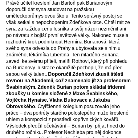
Právě učitel kreslení Jan Bartoň pak Burianovým
doporučil dát syna studovat na pražskou
uměleckoprůmyslovou školu. Tento správný postoj se
však setkal s nepochopením Zdeňkova otce. Chtěl mít ze
syna za každou cenu lesníka a svůj názor nezměnil ani
po návratu z bojišť první světové války. Nakonec musela
rozhodný krok podniknout Hermína Burianová, která
svého syna odvezla do Prahy a ubytovala se s ním u
známého, lékárníka Libertina. Ten mladého Buriana
zavedl ke svému příteli, malíři Rothovi, který při pohledu
na Burianovy ilustrace okamžitě pochopil, že má před
sebou velký talent.
Doporučil Zdeňkovi zkusit štěstí
rovnou na Akademii, což znamenalo jít za profesorem
Švabinským. Zdeněk Burian potom skládal třídenní
zkoušky u komise složené z Maxe Švabinského,
Vojtěcha Hynaise, Vlaha Bukovace a Jakuba
Obrovského
. Čtyřčlenné kolegium posuzovalo jeho
práce – dva portréty starého poloslepého muže kreslené
uhlem a kompozici z prostředí kopřivnických kovářů.
Výsledek předčil očekávání – Burian byl přijat hned do
druhého ročníku. Profesor Nechleba pro něj dokonce