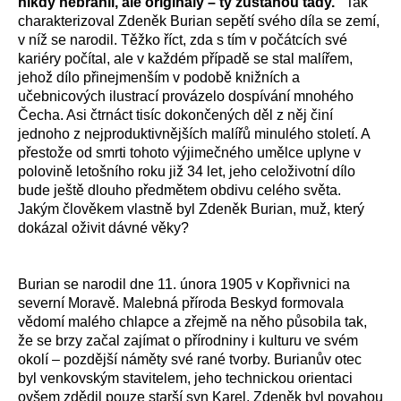
nikdy nebránil, ale originály – ty zůstanou tady."
Tak
charakterizoval Zdeněk Burian sepětí svého díla se zemí,
v níž se narodil. Těžko říct, zda s tím v počátcích své
kariéry počítal, ale v každém případě se stal malířem,
jehož dílo přinejmenším v podobě knižních a
učebnicových ilustrací provázelo dospívání mnohého
Čecha. Asi čtrnáct tisíc dokončených děl z něj činí
jednoho z nejproduktivnějších malířů minulého století. A
přestože od smrti tohoto výjimečného umělce uplyne v
polovině letošního roku již 34 let, jeho celoživotní dílo
bude ještě dlouho předmětem obdivu celého světa.
Jakým člověkem vlastně byl Zdeněk Burian, muž, který
dokázal oživit dávné věky?
Burian se narodil dne 11. února 1905 v Kopřivnici na
severní Moravě. Malebná příroda Beskyd formovala
vědomí malého chlapce a zřejmě na něho působila tak,
že se brzy začal zajímat o přírodniny i kulturu ve svém
okolí – pozdější náměty své rané tvorby. Burianův otec
byl venkovským stavitelem, jeho technickou orientaci
ovšem zdědil pouze starší syn Karel. Zdeněk byl povahou