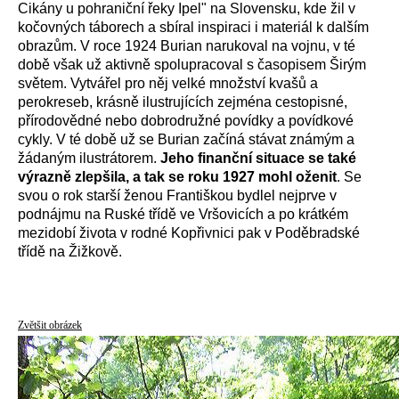
Cikány u pohraniční řeky Ipel" na Slovensku, kde žil v
kočovných táborech a sbíral inspiraci i materiál k dalším
obrazům. V roce 1924 Burian narukoval na vojnu, v té
době však už aktivně spolupracoval s časopisem Širým
světem. Vytvářel pro něj velké množství kvašů a
perokreseb, krásně ilustrujících zejména cestopisné,
přírodovědné nebo dobrodružné povídky a povídkové
cykly. V té době už se Burian začíná stávat známým a
žádaným ilustrátorem.
Jeho finanční situace se také
výrazně zlepšila, a tak se roku 1927 mohl oženit
. Se
svou o rok starší ženou Františkou bydlel nejprve v
podnájmu na Ruské třídě ve Vršovicích a po krátkém
mezidobí života v rodné Kopřivnici pak v Poděbradské
třídě na Žižkově.
Zvětšit obrázek