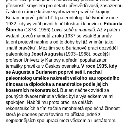
přesností, smyslem pro detail i přesvědčivostí, zasazenou
často do rámce krásně vyobrazené pravěké krajiny.
Burian poprvé „přičichl" k paleontologické tvorbě v roce
1932, kdy vytvořil prvních pět ilustrací k povídce
Eduarda
Štorcha
(1878–1956)
Lovci sobů a mamutů.
Až v pátém
vydání Lovců mamutů z roku 1937 se však Burianův
talent projevil naplno a od té doby byl již vnímán jako
„malíř pravěku". Mezitím se o Burianově práci dozvěděl
paleontolog
Josef Augusta
(1903–1968), pozdější
profesor Univerzity Karlovy a přední popularizátor
tematiky pravěku v Československu.
V roce 1935, kdy
se Augusta s Burianem poprvé sešli, nechal
paleontolog umělce nakreslit velkého sauropodního
dinosaura diplodoka a neandrtálce podle jejich
kosterních rekonstrukcí
. Burian náčrtek zvládl za
pouhých dvacet minut a vědec byl s výsledkem velmi
spokojen. Nabídl mu proto práci na dalších
rekonstrukcích a tím začala mnohaletá společná činnost,
která je dodnes považována za příklad jedné z
nejplodnějších spoluprací mezi vědcem a ilustrátorem.