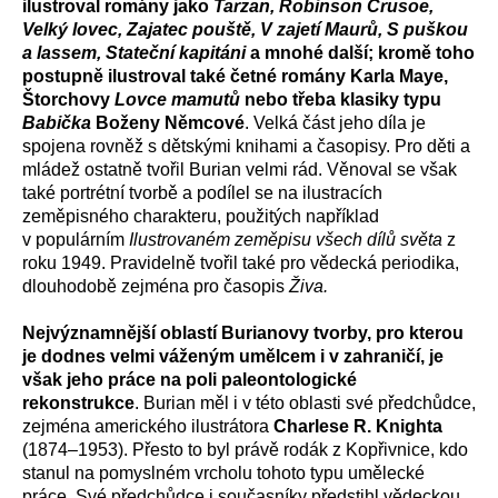
ilustroval romány jako
Tarzan, Robinson Crusoe,
Velký lovec, Zajatec pouště, V zajetí Maurů, S puškou
a lassem, Stateční kapitáni
a mnohé další; kromě toho
postupně ilustroval také četné romány Karla Maye,
Štorchovy
Lovce mamutů
nebo třeba klasiky typu
Babička
Boženy Němcové
. Velká část jeho díla je
spojena rovněž s dětskými knihami a časopisy. Pro děti a
mládež ostatně tvořil Burian velmi rád. Věnoval se však
také portrétní tvorbě a podílel se na ilustracích
zeměpisného charakteru, použitých například
v populárním
Ilustrovaném zeměpisu všech dílů světa
z
roku 1949. Pravidelně tvořil také pro vědecká periodika,
dlouhodobě zejména pro časopis
Živa.
Nejvýznamnější oblastí Burianovy tvorby, pro kterou
je dodnes velmi váženým umělcem i v zahraničí, je
však jeho práce na poli paleontologické
rekonstrukce
. Burian měl i v této oblasti své předchůdce,
zejména amerického ilustrátora
Charlese R. Knighta
(1874–1953). Přesto to byl právě rodák z Kopřivnice, kdo
stanul na pomyslném vrcholu tohoto typu umělecké
práce. Své předchůdce i současníky předstihl vědeckou