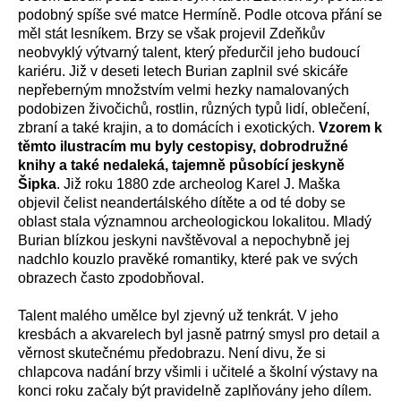
podobný spíše své matce Hermíně. Podle otcova přání se
měl stát lesníkem. Brzy se však projevil Zdeňkův
neobvyklý výtvarný talent, který předurčil jeho budoucí
kariéru. Již v deseti letech Burian zaplnil své skicáře
nepřeberným množstvím velmi hezky namalovaných
podobizen živočichů, rostlin, různých typů lidí, oblečení,
zbraní a také krajin, a to domácích i exotických.
Vzorem k
těmto ilustracím mu byly cestopisy, dobrodružné
knihy a také nedaleká, tajemně působící jeskyně
Šipka
. Již roku 1880 zde archeolog Karel J. Maška
objevil čelist neandertálského dítěte a od té doby se
oblast stala významnou archeologickou lokalitou. Mladý
Burian blízkou jeskyni navštěvoval a nepochybně jej
nadchlo kouzlo pravěké romantiky, které pak ve svých
obrazech často zpodobňoval.
Talent malého umělce byl zjevný už tenkrát. V jeho
kresbách a akvarelech byl jasně patrný smysl pro detail a
věrnost skutečnému předobrazu. Není divu, že si
chlapcova nadání brzy všimli i učitelé a školní výstavy na
konci roku začaly být pravidelně zaplňovány jeho dílem.