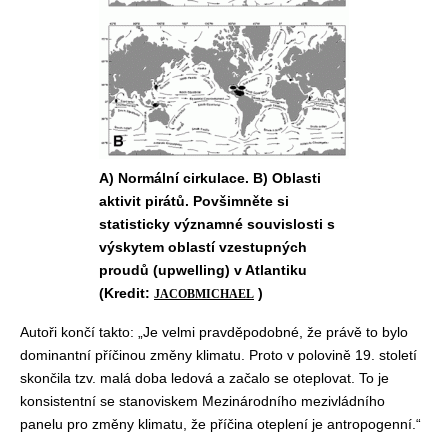
A) Normální cirkulace. B) Oblasti
aktivit pirátů. Povšimněte si
statisticky významné souvislosti s
výskytem oblastí vzestupných
proudů (upwelling) v Atlantiku
(Kredit:
)
JACOBMICHAEL
Autoři končí takto: „Je velmi pravděpodobné, že právě to bylo
dominantní příčinou změny klimatu. Proto v polovině 19. století
skončila tzv. malá doba ledová a začalo se oteplovat. To je
konsistentní se stanoviskem Mezinárodního mezivládního
panelu pro změny klimatu, že příčina oteplení je antropogenní.“