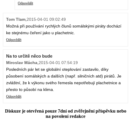
Odpovědět
Tom Tlam
,
2015-04-01 09:02:49
Možná při používání rychlých člunů somálskými piráty dochází
ke stejnému čeření jako u plachetnic.
Odpovědět
Na to určitě něco bude
Miroslav Mácha
,
2015-04-01 07:54:19
Posledních pár let se globální oteplování zastavilo, díky
působení somálských a dalších (např. silničních atd) pirátů. Je
zvláštní, že k výkonu svého řemesla nepotřebují plachetnice a
přesto to působí na klima.
Odpovědět
Diskuze je otevřená pouze 7dní od zvěřejnění příspěvku nebo
na povolení redakce