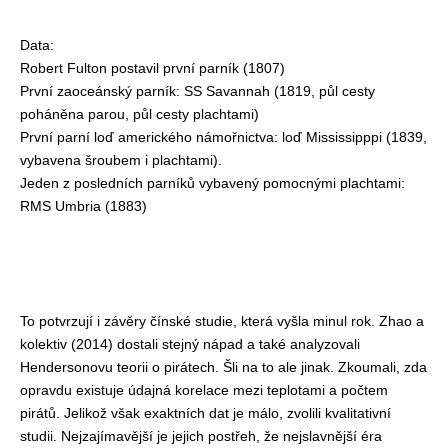
Data:
Robert Fulton postavil první parník (1807)
První zaoceánský parník: SS Savannah (1819, půl cesty
poháněna parou, půl cesty plachtami)
První parní loď amerického námořnictva: loď Mississipppi (1839,
vybavena šroubem i plachtami).
Jeden z posledních parníků vybavený pomocnými plachtami:
RMS Umbria (1883)
To potvrzují i závěry čínské studie, která vyšla minul rok. Zhao a
kolektiv (2014) dostali stejný nápad a také analyzovali
Hendersonovu teorii o pirátech. Šli na to ale jinak. Zkoumali, zda
opravdu existuje údajná korelace mezi teplotami a počtem
pirátů. Jelikož však exaktních dat je málo, zvolili kvalitativní
studii. Nejzajímavější je jejich postřeh, že nejslavnější éra