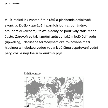
jeho směr.
V 19. století jak známo éra pirátů a plachetnic definitivně
skončila. Došlo k zavádění parních lodí (ať poháněných
šroubem či kolesem), takže plachty se používaly stále méně
často. Zároveň se tak i změnil způsob, jakým lodě čeří vodu
(upwelling). Narušená termodynamická rovnováha mezi
hladinou a hlubokou vodou vedla k většímu vypařování vodní
páry, což je nejsilnější skleníkový plyn.
Zvětšit obrázek