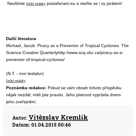
Navštivte
pastafariani.eu a staňte se i vy pirátem!
české stránky
Další literatura
Michael, Jacob. Piracy as a Preventor of Tropical Cyclones. The
Science Creative Quarterlyhttp://www.scq.ubc.ca/piracy-as-a-
preventor-of-tropical-cyclones/
(N.T. - non testatur)
české stránky
Poznámka redakce:
Pokud se vám obsah tohoto příspěvku
nějak nezdál, měli jste pravdu. Jeho platnost vypršela dnem
jeho zveřejnění.
Vítězslav Kremlík
Autor:
Datum:
01.04.2015 00:46