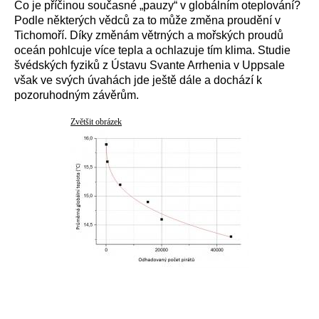
Co je příčinou současné „pauzy“ v globálním oteplování?
Podle některých vědců za to může změna proudění v
Tichomoří. Díky změnám větrných a mořských proudů
oceán pohlcuje více tepla a ochlazuje tím klima. Studie
švédských fyziků z Ústavu Svante Arrhenia v Uppsale
však ve svých úvahách jde ještě dále a dochází k
pozoruhodným závěrům.
Zvětšit obrázek