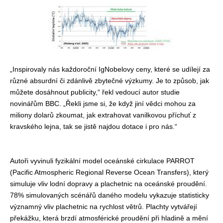
„Inspirovaly nás každoroční IgNobelovy ceny, které se udílejí za
různé absurdní či zdánlivě zbytečné výzkumy. Je to způsob, jak
můžete dosáhnout publicity,“ řekl vedoucí autor studie
novinářům BBC. „Řekli jsme si, že když jiní vědci mohou za
miliony dolarů zkoumat, jak extrahovat vanilkovou příchuť z
kravského lejna, tak se jistě najdou dotace i pro nás.“
Autoři vyvinuli fyzikální model oceánské cirkulace PARROT
(Pacific Atmospheric Regional Reverse Ocean Transfers), který
simuluje vliv lodní dopravy a plachetnic na oceánské proudění.
78% simulovaných scénářů daného modelu vykazuje statisticky
významný vliv plachetnic na rychlost větrů. Plachty vytvářejí
překážku, která brzdí atmosférické proudění při hladině a mění