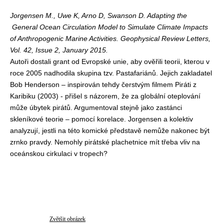
Jorgensen M., Uwe K, Arno D, Swanson D. Adapting the
General Ocean Circulation Model to Simulate Climate Impacts
of Anthropogenic Marine Activities. Geophysical Review Letters,
Vol. 42, Issue 2, January 2015.
Autoři dostali grant od Evropské unie, aby ověřili teorii, kterou v
roce 2005 nadhodila skupina tzv. Pastafariánů. Jejich zakladatel
Bob Henderson – inspirován tehdy čerstvým filmem Piráti z
Karibiku (2003) - přišel s názorem, že za globální oteplování
může úbytek pirátů. Argumentoval stejně jako zastánci
skleníkové teorie – pomocí korelace. Jorgensen a kolektiv
analyzují, jestli na této komické představě nemůže nakonec být
zrnko pravdy. Nemohly pirátské plachetnice mít třeba vliv na
oceánskou cirkulaci v tropech?
Zvětšit obrázek