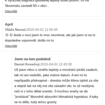
K vyraznej stagnacii globalnej teploty doslo potom, co na
Slovensku zaviedli 50 v obci...
Odpovědět
April
Vláďa Nezval
,
2015-04-01 11:56:45
:D :D Jeste v noci jsem to moc nevnimal, ale jak jsem si na to
dopoledne vzpomněl, došlo mi to
Odpovědět
Jsem na tom podobně
Daniel Konečný
,
2015-04-01 12:43:30
Už jsem něco o úměře teploty a množství pirátů zaslech,
tak mi ani nedošlo, jake máme datum. A ani mi to
nepřipadlo překvapivé - dneska může klima úplně za vše
a stejně tak na něj má vše zásadní vliv, to už nezbývá,
než si z toho dělat srandu. S trochou snahy se dá
"prokázat" libovolně absurdní klimatická hypotéza. A taky
se to dělá, tudy tečou granty.