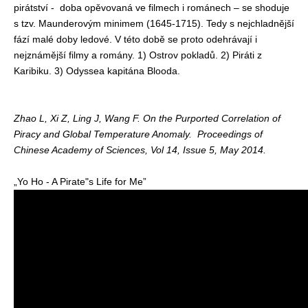
pirátství - doba opěvovaná ve filmech i románech – se shoduje
s tzv. Maunderovým minimem (1645-1715). Tedy s nejchladnější
fází malé doby ledové. V této době se proto odehrávají i
nejznámější filmy a romány. 1) Ostrov pokladů. 2) Piráti z
Karibiku. 3) Odyssea kapitána Blooda.
Zhao L, Xi Z, Ling J, Wang F. On the Purported Correlation of
Piracy and Global Temperature Anomaly. Proceedings of
Chinese Academy of Sciences, Vol 14, Issue 5, May 2014.
„Yo Ho - A Pirate"s Life for Me”