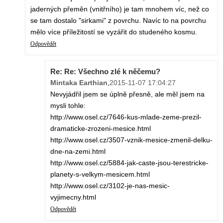
jaderných přeměn (vnitřního) je tam mnohem víc, než co
se tam dostalo "sirkami" z povrchu. Navíc to na povrchu
mělo více příležitostí se vyzářit do studeného kosmu.
Odpovědět
Re: Re: Všechno zlé k něčemu?
Mintaka Earthian
,
2015-11-07 17:04:27
Nevyjádřil jsem se úplně přesně, ale měl jsem na
mysli tohle:
http://www.osel.cz/7646-kus-mlade-zeme-prezil-
dramaticke-zrozeni-mesice.html
http://www.osel.cz/3507-vznik-mesice-zmenil-delku-
dne-na-zemi.html
http://www.osel.cz/5884-jak-caste-jsou-terestricke-
planety-s-velkym-mesicem.html
http://www.osel.cz/3102-je-nas-mesic-
vyjimecny.html
Odpovědět