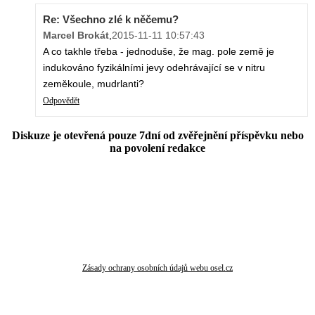
Re: Všechno zlé k něčemu?
Marcel Brokát
,
2015-11-11 10:57:43
A co takhle třeba - jednoduše, že mag. pole země je
indukováno fyzikálními jevy odehrávající se v nitru
zeměkoule, mudrlanti?
Odpovědět
Diskuze je otevřená pouze 7dní od zvěřejnění příspěvku nebo
na povolení redakce
Zásady ochrany osobních údajů webu osel.cz