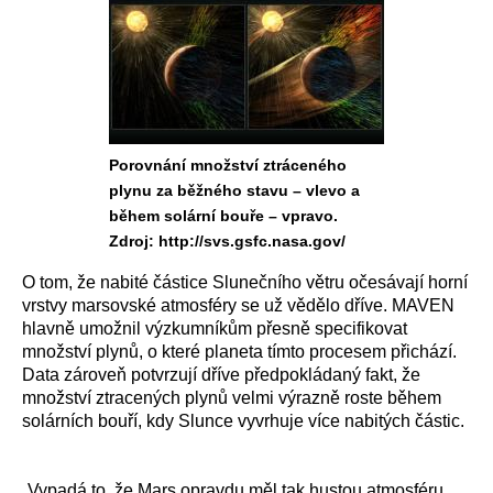
Porovnání množství ztráceného
plynu za běžného stavu – vlevo a
během solární bouře – vpravo.
Zdroj: http://svs.gsfc.nasa.gov/
O tom, že nabité částice Slunečního větru očesávají horní
vrstvy marsovské atmosféry se už vědělo dříve. MAVEN
hlavně umožnil výzkumníkům přesně specifikovat
množství plynů, o které planeta tímto procesem přichází.
Data zároveň potvrzují dříve předpokládaný fakt, že
množství ztracených plynů velmi výrazně roste během
solárních bouří, kdy Slunce vyvrhuje více nabitých částic.
„
Vypadá to, že Mars opravdu měl tak hustou atmosféru,