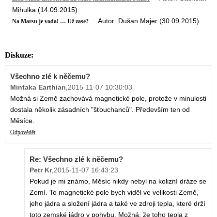
Mihulka (14.09.2015)
Autor: Dušan Majer (30.09.2015)
Na Marsu je voda! … Už zase?
Diskuze:
Všechno zlé k něčemu?
Mintaka Earthian
,
2015-11-07 10:30:03
Možná si Země zachovává magnetické pole, protože v minulosti
dostala několik zásadních "šťouchanců". Především ten od
Měsíce.
Odpovědět
Re: Všechno zlé k něčemu?
Petr Kr
,
2015-11-07 16:43:23
Pokud je mi známo, Měsíc nikdy nebyl na kolizní dráze se
Zemí. To magnetické pole bych viděl ve velikosti Země,
jeho jádra a složení jádra a také ve zdroji tepla, které drží
toto zemské jádro v pohybu. Možná, že toho tepla z