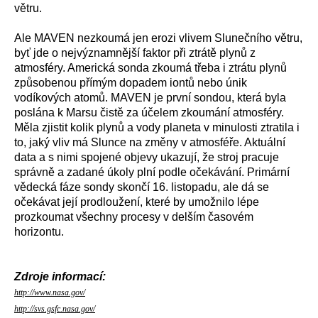
větru.
Ale MAVEN nezkoumá jen erozi vlivem Slunečního větru,
byť jde o nejvýznamnější faktor při ztrátě plynů z
atmosféry. Americká sonda zkoumá třeba i ztrátu plynů
způsobenou přímým dopadem iontů nebo únik
vodíkových atomů. MAVEN je první sondou, která byla
poslána k Marsu čistě za účelem zkoumání atmosféry.
Měla zjistit kolik plynů a vody planeta v minulosti ztratila i
to, jaký vliv má Slunce na změny v atmosféře. Aktuální
data a s nimi spojené objevy ukazují, že stroj pracuje
správně a zadané úkoly plní podle očekávání. Primární
vědecká fáze sondy skončí 16. listopadu, ale dá se
očekávat její prodloužení, které by umožnilo lépe
prozkoumat všechny procesy v delším časovém
horizontu.
Zdroje informací:
http://www.nasa.gov/
http://svs.gsfc.nasa.gov/