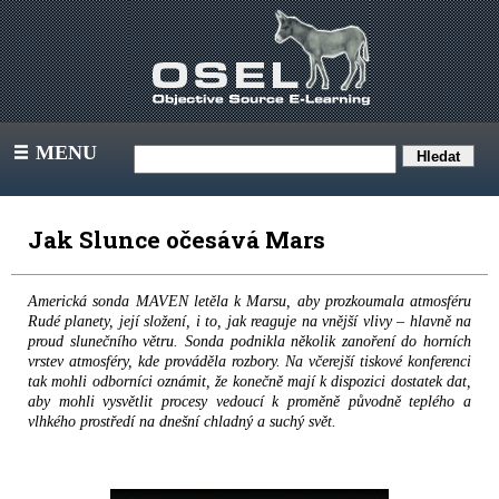
MENU
III
Jak Slunce očesává Mars
Americká sonda MAVEN letěla k Marsu, aby prozkoumala atmosféru
Rudé planety, její složení, i to, jak reaguje na vnější vlivy – hlavně na
proud slunečního větru. Sonda podnikla několik zanoření do horních
vrstev atmosféry, kde prováděla rozbory. Na včerejší tiskové konferenci
tak mohli odborníci oznámit, že konečně mají k dispozici dostatek dat,
aby mohli vysvětlit procesy vedoucí k proměně původně teplého a
vlhkého prostředí na dnešní chladný a suchý svět.