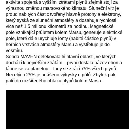
aktivita spojená s vyššími ztrátami plynů zřejmě stojí za
výraznou změnou marsovského klimatu. Sluneční vítr je
proud nabitých částic tvořený hlavně protony a elektrony,
který tryská ze sluneční atmosféry a dosahuje rychlosti
více než 1,5 milionu kilometrů za hodinu. Magnetické
pole vznikající průletem kolem Marsu, generuje elektrické
pole, které dále urychluje ionty (nabité částice plynů) v
horních vrstvách atmosféry Marsu a vystřeluje je do
vesmíru.
Sonda MAVEN detekovala tři hlavní oblasti, ve kterých
dochází k největším ztrátám – první dostala název ohon a
táhne se za planetou – tudy se ztrácí 75% všech plynů.
Necelých 25% je unášeno výtrysky u pólů. Zbytek pak
patří do rozšířeného oblaku plynů kolem Marsu.