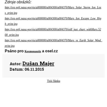
Zdroje obrázků:
http://svs.gsfc.nasa.gov/vis/a000000/a004300/a004370/Mars_Solar_Storm_Ion_Los
s_print.jpg
http://svs.gsfc.nasa.gov/vis/a000000/a004300/a004370/Mars_Ion_Escape_Low_Hig
h_print.jpg
http://svs.gsfc.nasa.gov/vis/a000000/a004300/a004370/still_just_chart_withMars.52
00_print.jpg
http://svs.gsfc.nasa.gov/vis/a000000/a004300/a004370/Mars_vs_Earth_Solar_Wind_
print.jpg
Psáno pro
a osel.cz
Kosmonautix
Dušan Majer
Autor:
Datum:
06.11.2015
Tisk článku