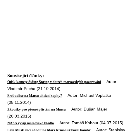
Související články:
Autor:
Otisk komety Siding Spring v datech marsovských pozorování
Vladimír Pecha (21.10.2014)
Autor: Michael Voplatka
Probudí se na Marsu aktivní sopky?
(05.11.2014)
Autor: Dušan Majer
Zkoušky pro přesné přistání na Marsu
(20.03.2015)
Autor: Tomáš Kohout (04.07.2015)
NASA vyvíjí marsovské letadlo
Autor: Stanislav
Elon Musk chce shodit na Mars termonukleární bomby