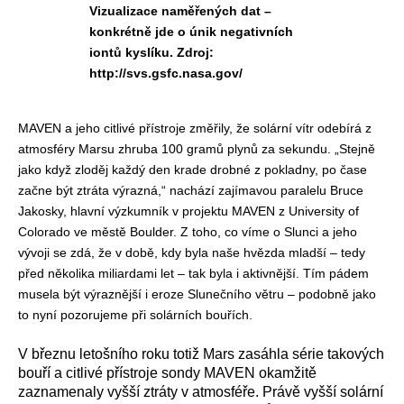
Vizualizace naměřených dat –
konkrétně jde o únik negativních
iontů kyslíku. Zdroj:
http://svs.gsfc.nasa.gov/
MAVEN a jeho citlivé přístroje změřily, že solární vítr odebírá z
atmosféry Marsu zhruba 100 gramů plynů za sekundu. „Stejně
jako když zloděj každý den krade drobné z pokladny, po čase
začne být ztráta výrazná,“ nachází zajímavou paralelu Bruce
Jakosky, hlavní výzkumník v projektu MAVEN z University of
Colorado ve městě Boulder. Z toho, co víme o Slunci a jeho
vývoji se zdá, že v době, kdy byla naše hvězda mladší – tedy
před několika miliardami let – tak byla i aktivnější. Tím pádem
musela být výraznější i eroze Slunečního větru – podobně jako
to nyní pozorujeme při solárních bouřích.
V březnu letošního roku totiž Mars zasáhla série takových
bouří a citlivé přístroje sondy MAVEN okamžitě
zaznamenaly vyšší ztráty v atmosféře. Právě vyšší solární