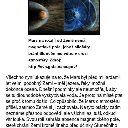
Mars na rozdíl od Země nemá
magnetické pole, jehož siločáry
brání Slunečnímu větru v erozi
atmosféry. Zdroj:
http://svs.gsfc.nasa.gov/
Všechno nyní ukazuje na to, že Mars byl před miliardami
let velmi podobný Zemi – měl jezera, řeky, možná
dokonce oceán. Dnešní podmínky ale neumožňují, aby
se tu dlouhodobě vyskytovala voda. Je proto na místě ptát
se proč k tomu došlo. Co způsobilo, že Mars o atmosféru
přišel, zatímco Země si ji zachovala. Na tyto otázky zatím
neznáme přesnou odpověď, ale všichni asi tuší, odkud
vítr fouká. Svou roli sehrála absence magnetického pole,
které chrání Zemi kromě jiného před účinky Slunečního