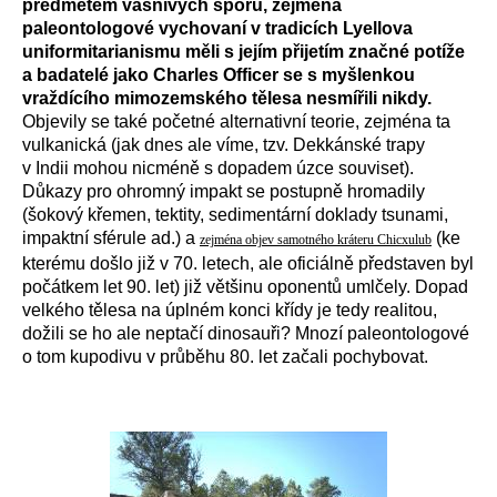
předmětem vášnivých sporů, zejména
paleontologové vychovaní v tradicích Lyellova
uniformitarianismu měli s jejím přijetím značné potíže
a badatelé jako Charles Officer se s myšlenkou
vraždícího mimozemského tělesa nesmířili nikdy.
Objevily se také početné alternativní teorie, zejména ta
vulkanická (jak dnes ale víme, tzv. Dekkánské trapy
v Indii mohou nicméně s dopadem úzce souviset).
Důkazy pro ohromný impakt se postupně hromadily
(šokový křemen, tektity, sedimentární doklady tsunami,
impaktní sférule ad.) a
(ke
zejména objev samotného kráteru Chicxulub
kterému došlo již v 70. letech, ale oficiálně představen byl
počátkem let 90. let) již většinu oponentů umlčely. Dopad
velkého tělesa na úplném konci křídy je tedy realitou,
dožili se ho ale neptačí dinosauři? Mnozí paleontologové
o tom kupodivu v průběhu 80. let začali pochybovat.