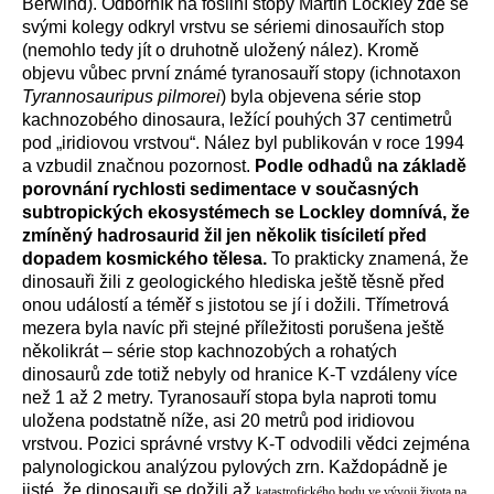
Berwind). Odborník na fosilní stopy Martin Lockley zde se
svými kolegy odkryl vrstvu se sériemi dinosauřích stop
(nemohlo tedy jít o druhotně uložený nález). Kromě
objevu vůbec první známé tyranosauří stopy (ichnotaxon
Tyrannosauripus pilmorei
) byla objevena série stop
kachnozobého dinosaura, ležící pouhých 37 centimetrů
pod „iridiovou vrstvou“. Nález byl publikován v roce 1994
a vzbudil značnou pozornost.
Podle odhadů na základě
porovnání rychlosti sedimentace v současných
subtropických ekosystémech se Lockley domnívá, že
zmíněný hadrosaurid žil jen několik tisíciletí před
dopadem kosmického tělesa.
To prakticky znamená, že
dinosauři žili z geologického hlediska ještě těsně před
onou událostí a téměř s jistotou se jí i dožili. Třímetrová
mezera byla navíc při stejné příležitosti porušena ještě
několikrát – série stop kachnozobých a rohatých
dinosaurů zde totiž nebyly od hranice K-T vzdáleny více
než 1 až 2 metry. Tyranosauří stopa byla naproti tomu
uložena podstatně níže, asi 20 metrů pod iridiovou
vrstvou. Pozici správné vrstvy K-T odvodili vědci zejména
palynologickou analýzou pylových zrn. Každopádně je
jisté, že dinosauři se dožili až
katastrofického bodu ve vývoji života na