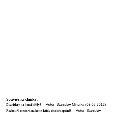
Související články:
Autor: Stanislav Mihulka (09.08.2012)
Dva údery na konci křídy?
Autor: Stanislav
Rozbouřil meteorit na konci křídy divoké soptění?