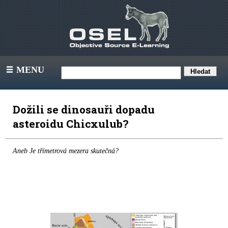
MENU
III
Dožili se dinosauři dopadu
asteroidu Chicxulub?
Aneb Je třímetrová mezera skutečná?