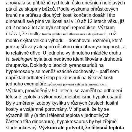
a rovnala se přibližně rychlosti růstu dnešních nelétavých
ptáků ze skupiny běžců. Podle výzkumu přírůstkových
kruhů na průřezu dlouhých kostí končetin dosáhli tito
dinosauři své plné velikosti asi v 10 až 12 letech věku, již
od 2 nebo 3 let ale byli schopni reprodukce. Výzkum
ukázal, že rostli
, což
o trochu rychleji než albertosauři a daspletosauři
mohlo skýtat velkou výhodu – dosahovali rozměrů, které
jim zajišťovaly alespoň nějakou míru obranyschopnosti, a
to relativně dříve. U jednoho vylíhnutého mláděte druhu
H. stebingeri
byla také nedávno identifikována druhotná
chrupavka. Doklady o útocích tyranosauridů na
hypakrosaury se rovněž vzácně dochovaly – patří sem
například odhalení stop po kousnutí na lýtkové kosti
jednoho exempláře,
.
způsobené jakýmsi větším tyranosauridem
Výzkum, prováděný v 90. letech, se zaměřil na odhalení
tělesné teploty a výkonnosti metabolismu hypakrosaurů.
Byly změřeny izotopy kyslíku v různých částech fosilní
kostry a vzájemně porovnány. V případě, že by se
výrazně lišily (a tím i tělesná teplota v jednotlivých
částech těla dinosaura), hypakrosaurus by byl zřejmě
studenokrevný.
Výzkum ale potvrdil, že tělesná teplota