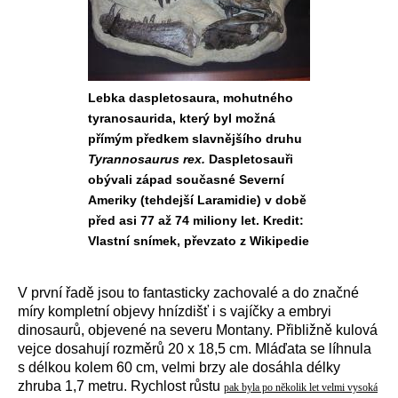
Lebka daspletosaura, mohutného
tyranosaurida, který byl možná
přímým předkem slavnějšího druhu
Tyrannosaurus rex.
Daspletosauři
obývali západ současné Severní
Ameriky (tehdejší Laramidie) v době
před asi 77 až 74 miliony let. Kredit:
Vlastní snímek, převzato z Wikipedie
V první řadě jsou to fantasticky zachovalé a do značné
míry kompletní objevy hnízdišť i s vajíčky a embryi
dinosaurů, objevené na severu Montany. Přibližně kulová
vejce dosahují rozměrů 20 x 18,5 cm. Mláďata se líhnula
s délkou kolem 60 cm, velmi brzy ale dosáhla délky
zhruba 1,7 metru. Rychlost růstu
pak byla po několik let velmi vysoká