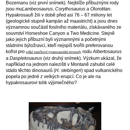
Bozemanu (viz první snímek). Nejblíže příbuznými rody
jsou mu
Lambeosaurus
,
Corythosaurus
a
Olorotitan
.
Hypakrosauři žili v době před asi 76 – 67 miliony let
(geologické stupně kampán až maastricht) a jsou dnes
významnou součástí fosilního materiálu, získávaného ze
souvrství Horseshoe Canyon a Two Medicine. Stejně
jako jejich příbuzní byli významnými a početnými
stádními býložravci, kteří nejspíš tvořili preferovanou
kořist pro
rodu
Albertosaurus
velké smečkové tyranosauridní teropody
a
Daspletosaurus
(viz druhý snímek). Výzkum ukázal, že
například na jednom nalezišti v Montaně zahubil celé
stádo těchto dinosaurů (
H. stebingeri
) spad vulkanického
popela po jedné z velkých erupcí. Co je ale na
hypakrosaurovi tolik výjimečného?