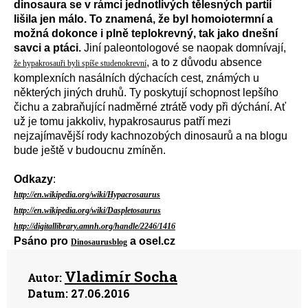
dinosaura se v rámci jednotlivých tělesných partií
lišila jen málo. To znamená, že byl homoiotermní a
možná dokonce i plně teplokrevný, tak jako dnešní
savci a ptáci.
Jiní paleontologové se naopak domnívají,
, a to z důvodu absence
že hypakrosauři byli spíše studenokrevní
komplexních nasálních dýchacích cest, známých u
některých jiných druhů. Ty poskytují schopnost lepšího
čichu a zabraňující nadměrné ztrátě vody při dýchání. Ať
už je tomu jakkoliv, hypakrosaurus patří mezi
nejzajímavější rody kachnozobých dinosaurů a na blogu
bude ještě v budoucnu zmíněn.
Odkazy
:
http://en.wikipedia.org/wiki/Hypacrosaurus
http://en.wikipedia.org/wiki/Daspletosaurus
http://digitallibrary.amnh.org/handle/2246/1416
Psáno pro
a osel.cz
Dinosaurusblog
Vladimír Socha
Autor:
Datum:
27.06.2016