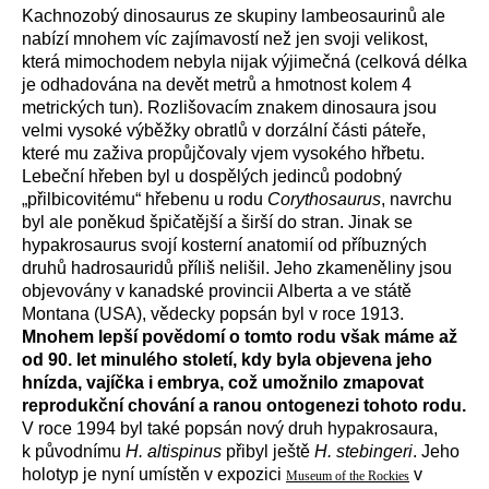
Kachnozobý dinosaurus ze skupiny lambeosaurinů ale
nabízí mnohem víc zajímavostí než jen svoji velikost,
která mimochodem nebyla nijak výjimečná (celková délka
je odhadována na devět metrů a hmotnost kolem 4
metrických tun). Rozlišovacím znakem dinosaura jsou
velmi vysoké výběžky obratlů v dorzální části páteře,
které mu zaživa propůjčovaly vjem vysokého hřbetu.
Lebeční hřeben byl u dospělých jedinců podobný
„přilbicovitému“ hřebenu u rodu
Corythosaurus
, navrchu
byl ale poněkud špičatější a širší do stran. Jinak se
hypakrosaurus svojí kosterní anatomií od příbuzných
druhů hadrosauridů příliš nelišil. Jeho zkameněliny jsou
objevovány v kanadské provincii Alberta a ve státě
Montana (USA), vědecky popsán byl v roce 1913.
Mnohem lepší povědomí o tomto rodu však máme až
od 90. let minulého století, kdy byla objevena jeho
hnízda, vajíčka i embrya, což umožnilo zmapovat
reprodukční chování a ranou ontogenezi tohoto rodu.
V roce 1994 byl také popsán nový druh hypakrosaura,
k původnímu
H. altispinus
přibyl ještě
H. stebingeri
. Jeho
holotyp je nyní umístěn v expozici
v
Museum of the Rockies