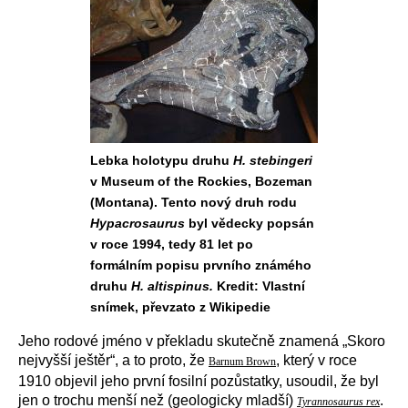
Lebka holotypu druhu
H. stebingeri
v Museum of the Rockies, Bozeman
(Montana). Tento nový druh rodu
Hypacrosaurus
byl vědecky popsán
v roce 1994, tedy 81 let po
formálním popisu prvního známého
druhu
H. altispinus.
Kredit: Vlastní
snímek, převzato z Wikipedie
Jeho rodové jméno v překladu skutečně znamená „Skoro
nejvyšší ještěr“, a to proto, že
, který v roce
Barnum Brown
1910 objevil jeho první fosilní pozůstatky, usoudil, že byl
jen o trochu menší než (geologicky mladší)
.
Tyrannosaurus rex