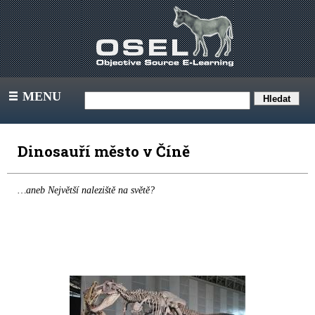
MENU
III
Dinosauří město v Číně
…aneb Největší naleziště na světě?