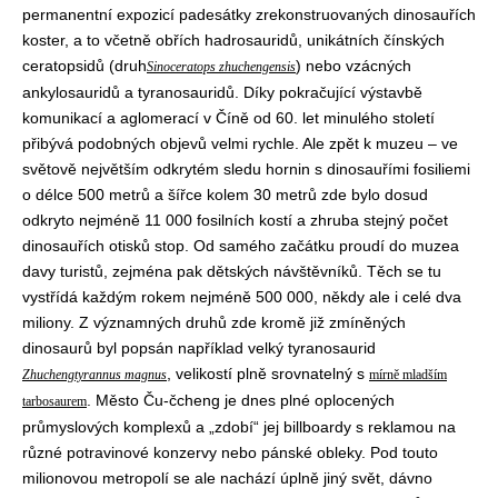
permanentní expozicí padesátky zrekonstruovaných dinosauřích
koster, a to včetně obřích hadrosauridů, unikátních čínských
ceratopsidů (druh
) nebo vzácných
Sinoceratops zhuchengensis
ankylosauridů a tyranosauridů. Díky pokračující výstavbě
komunikací a aglomerací v Číně od 60. let minulého století
přibývá podobných objevů velmi rychle. Ale zpět k muzeu – ve
světově největším odkrytém sledu hornin s dinosauřími fosiliemi
o délce 500 metrů a šířce kolem 30 metrů zde bylo dosud
odkryto nejméně 11 000 fosilních kostí a zhruba stejný počet
dinosauřích otisků stop. Od samého začátku proudí do muzea
davy turistů, zejména pak dětských návštěvníků. Těch se tu
vystřídá každým rokem nejméně 500 000, někdy ale i celé dva
miliony. Z významných druhů zde kromě již zmíněných
dinosaurů byl popsán například velký tyranosaurid
, velikostí plně srovnatelný s
Zhuchengtyrannus magnus
mírně mladším
. Město Ču-čcheng je dnes plné oplocených
tarbosaurem
průmyslových komplexů a „zdobí“ jej billboardy s reklamou na
různé potravinové konzervy nebo pánské obleky. Pod touto
milionovou metropolí se ale nachází úplně jiný svět, dávno