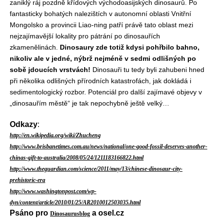
zaniklý ráj pozdně křídových východoasijských dinosaurů. Po
fantasticky bohatých nalezištích v autonomní oblasti Vnitřní
Mongolsko a provincii Liao-ning patří právě tato oblast mezi
nejzajímavější lokality pro pátrání po dinosauřích
zkamenělinách.
Dinosaury zde totiž kdysi pohřbilo bahno,
nikoliv ale v jedné, nýbrž nejméně v sedmi odlišných po
sobě jdoucích vrstvách!
Dinosauři tu tedy byli zahubeni hned
při několika odlišných přírodních katastrofách, jak dokládá i
sedimentologický rozbor. Potenciál pro další zajímavé objevy v
„dinosauřím městě“ je tak nepochybně ještě velký…
Odkazy
:
http://en.wikipedia.org/wiki/Zhucheng
http://www.brisbanetimes.com.au/news/national/one-good-fossil-deserves-another-
chinas-gift-to-australia/2008/05/24/1211183166822.html
http://www.theguardian.com/science/2011/may/13/chinese-dinosaur-city-
prehistoric-era
http://www.washingtonpost.com/wp-
dyn/content/article/2010/01/25/AR2010012503035.html
Psáno pro
a osel.cz
Dinosaurusblog