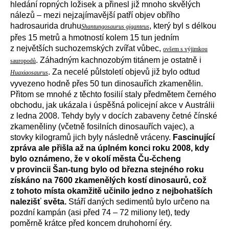
hledání ropných ložisek a přinesl již mnoho skvělých
nálezů – mezi nejzajímavější patří objev obřího
hadrosaurida druhu
, který byl s délkou
Shantungosaurus giganteus
přes 15 metrů a hmotností kolem 15 tun jedním
z největších suchozemských zvířat vůbec,
ovšem s výjimkou
. Záhadným kachnozobým titánem je ostatně i
sauropodů
. Za necelé půlstoletí objevů již bylo odtud
Huaxiaosaurus
vyvezeno hodně přes 50 tun dinosauřích zkamenělin.
Přitom se mnohé z těchto fosilií staly předmětem černého
obchodu, jak ukázala i úspěšná policejní akce v Austrálii
z ledna 2008. Tehdy byly v docích zabaveny četné čínské
zkameněliny (včetně fosilních dinosauřích vajec), a
stovky kilogramů jich byly následně vráceny.
Fascinující
zpráva ale přišla až na úplném konci roku 2008, kdy
bylo oznámeno, že v okolí města Ču-čcheng
v provincii Šan-tung bylo od března stejného roku
získáno na 7600 zkamenělých kostí dinosaurů, což
z tohoto místa okamžitě učinilo jedno z nejbohatších
nalezišť světa.
Stáří daných sedimentů bylo určeno na
pozdní kampán (asi před 74 – 72 miliony let), tedy
poměrně krátce před koncem druhohorní éry.