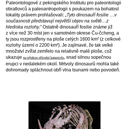
Paleontologové z pekingského Institutu pro paleontologii
obratlovců a paleoantropologii s poukazem na bohatost
lokality právem prohlašovali:
„
Tyto dinosauří fosilie …v
současnosti představují největší objev na světě…z
hlediska rozlohy.“
Ostatně dinosauří fosilie známe již
z více než 30 míst jen v samotném okrese Ču-čcheng, a
ty jsou rozprostřeny na ploše celých 1600 km² (z celkové
rozlohy území o 2200 km²). Je zajímavé, že tak velké
množství zvířat zemřelo na relativně malé ploše, což
ukazuje
, snad silnou sopečnou
na nějakou přírodní katastrofu
erupci v nedalekém okolí. Mrtvoly dinosaurů mohla také
dohromady spláchnout obří vlna tsunami nebo povodeň.