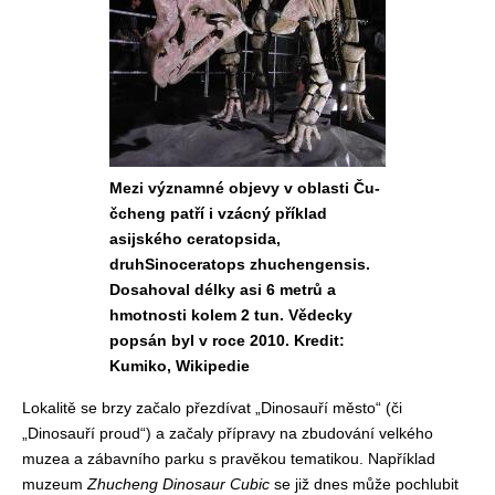
Mezi významné objevy v oblasti Ču-
čcheng patří i vzácný příklad
asijského ceratopsida,
druhSinoceratops zhuchengensis.
Dosahoval délky asi 6 metrů a
hmotnosti kolem 2 tun. Vědecky
popsán byl v roce 2010. Kredit:
Kumiko, Wikipedie
Lokalitě se brzy začalo přezdívat „Dinosauří město“ (či
„Dinosauří proud“) a začaly přípravy na zbudování velkého
muzea a zábavního parku s pravěkou tematikou. Například
muzeum
Zhucheng Dinosaur Cubic
se již dnes může pochlubit