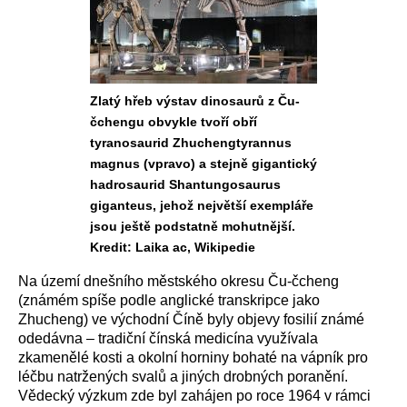
Zlatý hřeb výstav dinosaurů z Ču-
čchengu obvykle tvoří obří
tyranosaurid Zhuchengtyrannus
magnus (vpravo) a stejně gigantický
hadrosaurid Shantungosaurus
giganteus, jehož největší exempláře
jsou ještě podstatně mohutnější.
Kredit: Laika ac, Wikipedie
Na území dnešního městského okresu Ču-čcheng
(známém spíše podle anglické transkripce jako
Zhucheng) ve východní Číně byly objevy fosilií známé
odedávna – tradiční čínská medicína využívala
zkamenělé kosti a okolní horniny bohaté na vápník pro
léčbu natržených svalů a jiných drobných poranění.
Vědecký výzkum zde byl zahájen po roce 1964 v rámci