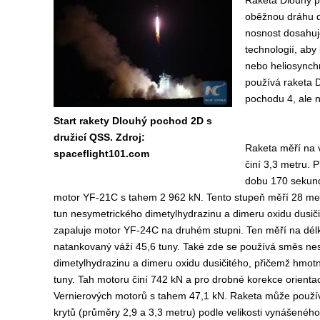
Raketa Dlouhý 
oběžnou dráhu do
nosnost dosahuj
technologií, aby
nebo heliosynchr
používá raketa 
pochodu 4, ale n
Start rakety Dlouhý pochod 2D s
družicí QSS. Zdroj:
Raketa měří na v
spaceflight101.com
činí 3,3 metru. P
dobu 170 sekund
motor YF-21C s tahem 2 962 kN. Tento stupeň měří 28 met
tun nesymetrického dimetylhydrazinu a dimeru oxidu dusič
zapaluje motor YF-24C na druhém stupni. Ten měří na dél
natankovaný váží 45,6 tuny. Také zde se používá směs ne
dimetylhydrazinu a dimeru oxidu dusičitého, přičemž hmotn
tuny. Tah motoru činí 742 kN a pro drobné korekce orientac
Vernierových motorů s tahem 47,1 kN. Raketa může použí
krytů (průměry 2,9 a 3,3 metru) podle velikosti vynášeného