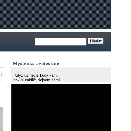
Myšlenka a video dne
00
Když už nevíš kudy kam,
ko
tak si zakřič: Nejsem sám!