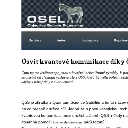
Redakce
Autoři
Spolupráce
Registrac
Úsvit kvantové komunikace díky
Čínu máme většinou spojenou s levnými, nekvalitními výrobky. V p
kilometrů od Pekingu vyslat družici QSS, která by měla položit zák
kdyby k nám přišly z budoucnosti.
QSS je zkratka z Quantum Science Satellite a tento název
na co přesně družice cílí. Jedná se o první kosmickou tech
kvantovou komunikaci mezi družicí a Zemí. QSS, někdy naz
dosáhne pomocí
párů fotonů.
kvantového provázání