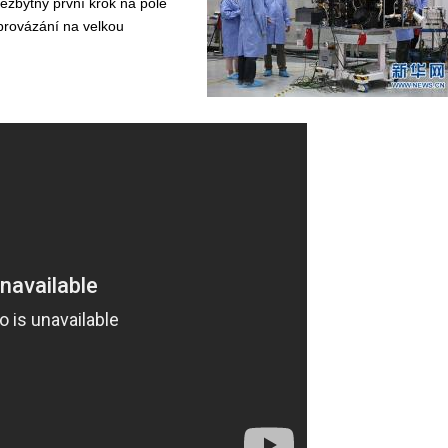
ezbytný první krok na pole
provázání na velkou