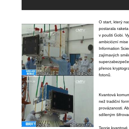
O start, který n
postarala raket
v poušti Gobi. V
ambiciózní mise 
Information Scie
zajímavých směr
superzabezpečen
přenos kryptogra
fotonů.
Kvantová komuni
než tradiční form
provázanosti. A
sdíleným šifrova
Teorie kvantové 