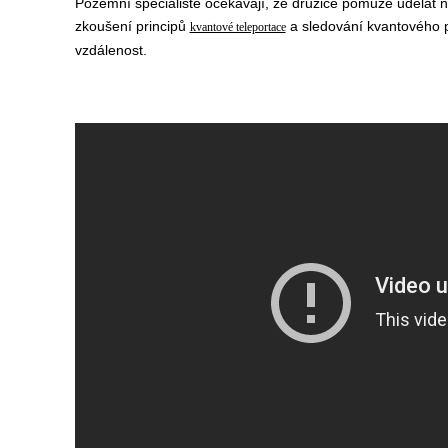
Pozemní specialisté očekávají, že družice pomůže udělat n
zkoušení principů
a sledování kvantového 
kvantové teleportace
vzdálenost.