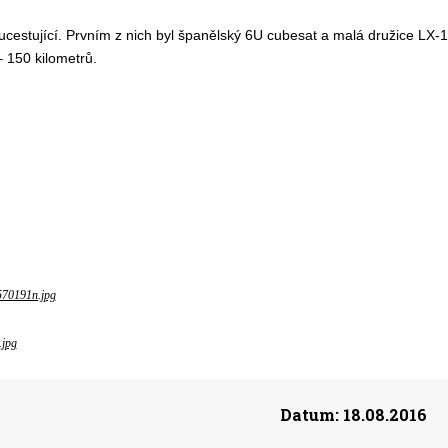
ucestující. Prvním z nich byl španělský 6U cubesat a malá družice LX-1
 150 kilometrů.
570191n.jpg
.jpg
Datum:
18.08.2016