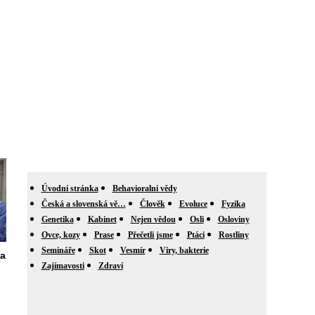
Úvodní stránka
Behavioralni vědy
Česká a slovenská vě…
Člověk
Evoluce
Fyzika
Genetika
Kabinet
Nejen vědou
Osli
Osloviny
Ovce, kozy
Prase
Přečetli jsme
Ptáci
Rostliny
Semináře
Skot
Vesmír
Viry, bakterie
na
Zajímavosti
Zdraví