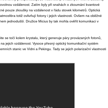
bovolnou vzdálenost. Zatím byly při snahách o zkoumání kvantové
é pouze zkoušky na vzdálenost v řádu stovek kilometrů. Optická
tmosféra totiž ovlivňují fotony i jejich vlastnosti. Ovšem na oběžné
hem jednodušší. Družice Micius by tak mohla ověřit komunikaci v
te se točí kolem krystalu, který generuje páry provázaných fotonů,
u na jejich vzdálenost. Vysoce přesný optický komunikační systém
ních stanic ve Vídni a Pekingu. Tady se jejich polarizační vlastnosti