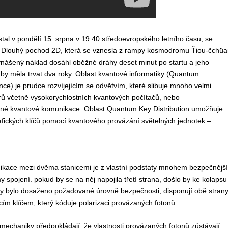
astal v pondělí 15. srpna v 19:40 středoevropského letního času, se
a Dlouhý pochod 2D, která se vznesla z rampy kosmodromu Ťiou-čchüa
ynášený náklad dosáhl oběžné dráhy deset minut po startu a jeho
by měla trvat dva roky. Oblast kvantové informatiky (Quantum
nce) je prudce rozvíjejícím se odvětvím, které slibuje mnoho velmi
ů včetně vysokorychlostních kvantových počítačů, nebo
é kvantové komunikace. Oblast Quantum Key Distribution umožňuje
fických klíčů pomocí kvantového provázání světelných jednotek –
kace mezi dvěma stanicemi je z vlastní podstaty mnohem bezpečnější
y spojení. pokud by se na něj napojila třetí strana, došlo by ke kolapsu
by bylo dosaženo požadované úrovně bezpečnosti, disponují obě stran
cím klíčem, který kóduje polarizaci provázaných fotonů.
mechaniky předpokládají, že vlastnosti provázaných fotonů zůstávají