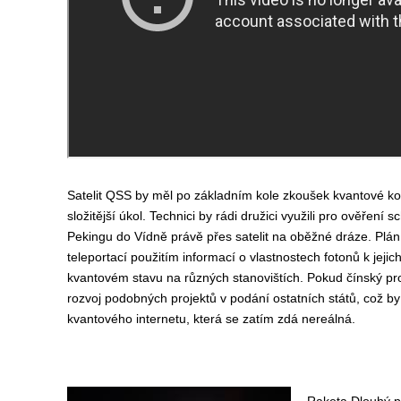
Satelit QSS by měl po základním kole zkoušek kvantové k
složitější úkol. Technici by rádi družici využili pro ověření 
Pekingu do Vídně právě přes satelit na oběžné dráze. Plán
teleportací použitím informací o vlastnostech fotonů k jejic
kvantovém stavu na různých stanovištích. Pokud čínský pro
rozvoj podobných projektů v podání ostatních států, což by 
kvantového internetu, která se zatím zdá nereálná.