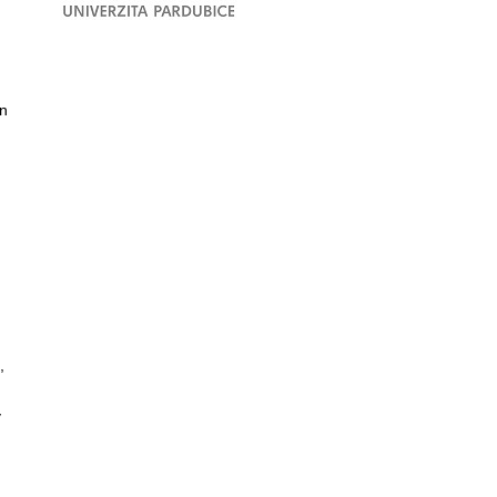
n
,
y