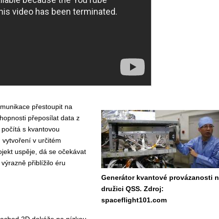
omunikace přestoupit na
schopnosti přeposílat data z
 počítá s kvantovou
h vytvoření v určitém
jekt uspěje, dá se očekávat
výrazně přiblížilo éru
Generátor kvantové provázanosti 
družici QSS. Zdroj:
spaceflight101.com