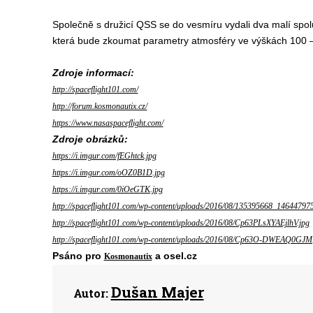
Společně s družicí QSS se do vesmíru vydali dva malí spol
která bude zkoumat parametry atmosféry ve výškách 100 –
Zdroje informací:
http://spaceflight101.com/
http://forum.kosmonautix.cz/
https://www.nasaspaceflight.com/
Zdroje obrázků:
https://i.imgur.com/fEGhtck.jpg
https://i.imgur.com/oOZ0B1D.jpg
https://i.imgur.com/0iOeGTK.jpg
http://spaceflight101.com/wp-content/uploads/2016/08/135395668_14644797
http://spaceflight101.com/wp-content/uploads/2016/08/Cp63PLsXYAEjlhV.jpg
http://spaceflight101.com/wp-content/uploads/2016/08/Cp63O-DWEAQ0GJM
Psáno pro
a osel.cz
Kosmonautix
Dušan Majer
Autor: