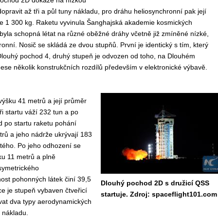
pochod 2D dokáže na nízkou
pravit až tři a půl tuny nákladu, pro dráhu heliosynchronní pak její
e 1 300 kg. Raketu vyvinula Šanghajská akademie kosmických
 byla schopná létat na různé oběžné dráhy včetně již zmíněné nízké,
onní. Nosič se skládá ze dvou stupňů. První je identický s tím, který
Dlouhý pochod 4, druhý stupeň je odvozen od toho, na Dlouhém
ese několik konstrukčních rozdílů především v elektronické výbavě.
ýšku 41 metrů a její průměr
ři startu váží 232 tun a po
 po startu raketu pohání
rů a jeho nádrže ukrývají 183
itého. Po jeho odhození se
ku 11 metrů a plně
symetrického
ost pohonných látek činí 39,5
Dlouhý pochod 2D s družicí QSS
e je stupeň vybaven čtveřicí
startuje. Zdroj: spaceflight101.com
vat dva typy aerodynamických
 nákladu.