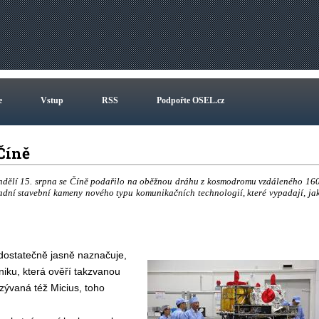
e
Vstup
RSS
Podpořte OSEL.cz
 Číně
ondělí 15. srpna se Číně podařilo na oběžnou dráhu z kosmodromu vzdáleného 16
ladní stavební kameny nového typu komunikačních technologií, které vypadají, ja
 dostatečně jasně naznačuje,
niku, která ověří takzvanou
ývaná též Micius, toho