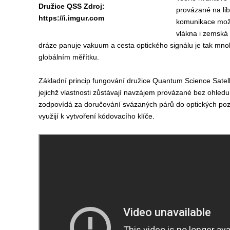
Družice QSS Zdroj:
provázané na li
https://i.imgur.com
komunikace možn
vlákna i zemská a
dráze panuje vakuum a cesta optického signálu je tak mno
globálním měřítku.
Základní princip fungování družice Quantum Science Satelli
jejichž vlastnosti zůstávají navzájem provázané bez ohled
zodpovídá za doručování svázaných párů do optických pozem
využijí k vytvoření kódovacího klíče.