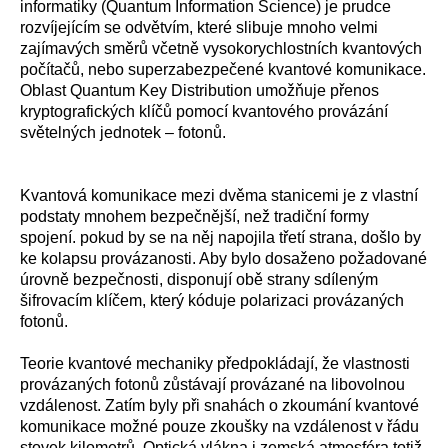
informatiky (Quantum Information Science) je prudce
rozvíjejícím se odvětvím, které slibuje mnoho velmi
zajímavých směrů včetně vysokorychlostních kvantových
počítačů, nebo superzabezpečené kvantové komunikace.
Oblast Quantum Key Distribution umožňuje přenos
kryptografických klíčů pomocí kvantového provázání
světelných jednotek – fotonů.
Kvantová komunikace mezi dvěma stanicemi je z vlastní
podstaty mnohem bezpečnější, než tradiční formy
spojení. pokud by se na něj napojila třetí strana, došlo by
ke kolapsu provázanosti. Aby bylo dosaženo požadované
úrovně bezpečnosti, disponují obě strany sdíleným
šifrovacím klíčem, který kóduje polarizaci provázaných
fotonů.
Teorie kvantové mechaniky předpokládají, že vlastnosti
provázaných fotonů zůstávají provázané na libovolnou
vzdálenost. Zatím byly při snahách o zkoumání kvantové
komunikace možné pouze zkoušky na vzdálenost v řádu
stovek kilometrů. Optická vlákna i zemská atmosféra totiž