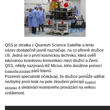
QSS je zkratka z Quantum Science Satellite a tento
název dostatečně jasně naznačuje, na co přesně družice
cílí. Jedná se o první kosmickou techniku, která ověří
takzvanou kvantovou komunikaci mezi družicí a Zemí.
QSS, někdy nazývaná též Micius, toho dosáhne pomocí
párů fotonů.
kvantového provázání
Pozemní specialisté očekávají, že družice pomůže udělat
nezbytný první krok na pole zkoušení principů
kvantové
a sledování kvantového provázání na velkou
teleportace
vzdálenost.