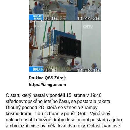
Družice QSS Zdroj:
https://i.imgur.com
O start, který nastal v pondělí 15. srpna v 19:40
středoevropského letního času, se postarala raketa
Dlouhý pochod 2D, která se vznesla z rampy
kosmodromu Ťiou-čchüan v poušti Gobi. Vynášený
náklad dosáhl oběžné dráhy deset minut po startu a jeho
ambiciózní mise by měla trvat dva roky. Oblast kvantové