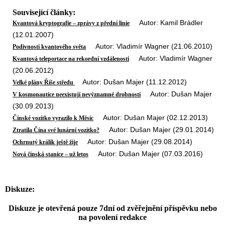
Související články:
Autor: Kamil Brádler
Kvantová kryptografie – zprávy z přední linie
(12.01.2007)
Autor: Vladimír Wagner (21.06.2010)
Podivnosti kvantového světa
Autor: Vladimír Wagner
Kvantová teleportace na rekordní vzdálenosti
(20.06.2012)
Autor: Dušan Majer (11.12.2012)
Velké plány Říše středu
Autor: Dušan Majer
V kosmonautice neexistují nevýznamné drobnosti
(30.09.2013)
Autor: Dušan Majer (02.12.2013)
Čínské vozítko vyrazilo k Měsíc
Autor: Dušan Majer (29.01.2014)
Ztratila Čína své lunární vozítko?
Autor: Dušan Majer (29.08.2014)
Ochrnutý králík ještě žije
Autor: Dušan Majer (07.03.2016)
Nová čínská stanice – už letos
Diskuze:
Diskuze je otevřená pouze 7dní od zvěřejnění příspěvku nebo
na povolení redakce