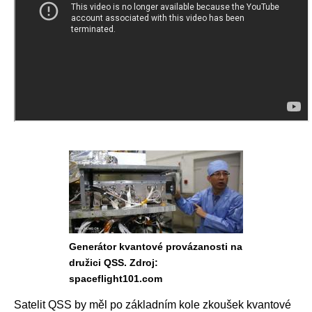
Generátor kvantové provázanosti na
družici QSS. Zdroj:
spaceflight101.com
Satelit QSS by měl po základním kole zkoušek kvantové