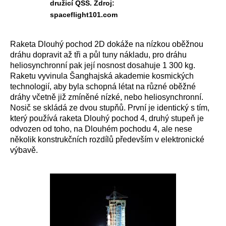
družicí QSS. Zdroj:
spaceflight101.com
Raketa Dlouhý pochod 2D dokáže na nízkou oběžnou
dráhu dopravit až tři a půl tuny nákladu, pro dráhu
heliosynchronní pak její nosnost dosahuje 1 300 kg.
Raketu vyvinula Šanghajská akademie kosmických
technologií, aby byla schopná létat na různé oběžné
dráhy včetně již zmíněné nízké, nebo heliosynchronní.
Nosič se skládá ze dvou stupňů. První je identický s tím,
který používá raketa Dlouhý pochod 4, druhý stupeň je
odvozen od toho, na Dlouhém pochodu 4, ale nese
několik konstrukčních rozdílů především v elektronické
výbavě.