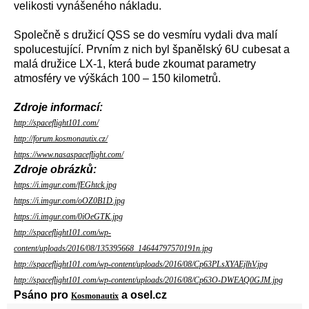
velikosti vynášeného nákladu.
Společně s družicí QSS se do vesmíru vydali dva malí
spolucestující. Prvním z nich byl španělský 6U cubesat a
malá družice LX-1, která bude zkoumat parametry
atmosféry ve výškách 100 – 150 kilometrů.
Zdroje informací:
http://spaceflight101.com/
http://forum.kosmonautix.cz/
https://www.nasaspaceflight.com/
Zdroje obrázků:
https://i.imgur.com/fEGhtck.jpg
https://i.imgur.com/oOZ0B1D.jpg
https://i.imgur.com/0iOeGTK.jpg
http://spaceflight101.com/wp-
content/uploads/2016/08/135395668_14644797570191n.jpg
http://spaceflight101.com/wp-content/uploads/2016/08/Cp63PLsXYAEjlhV.jpg
http://spaceflight101.com/wp-content/uploads/2016/08/Cp63O-DWEAQ0GJM.jpg
Psáno pro
a osel.cz
Kosmonautix