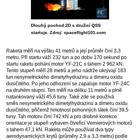
Dlouhý pochod 2D s družicí QSS
startuje. Zdroj: spaceflight101.com
Raketa měří na výšku 41 metrů a její průměr činí 3,3
metru. Při startu váží 232 tun a po dobu 170 sekund po
startu raketu pohání motor YF-21C s tahem 2 962 kN.
Tento stupeň měří 28 metrů a jeho nádrže ukrývají 183
tun nesymetrického dimetylhydrazinu a dimeru oxidu
dusičitého. Po jeho odhození se zapaluje motor YF-24C
na druhém stupni. Ten měří na délku 11 metrů a plně
natankovaný váží 45,6 tuny. Také zde se používá
směs nesymetrického dimetylhydrazinu a dimeru oxidu
dusičitého, přičemž hmotnost pohonných látek činí 39,5
tuny. Tah motoru činí 742 kN a pro drobné korekce
orientace je stupeň vybaven čtveřicí Vernierových motorů
s tahem 47,1 kN. Raketa může používat dva typy
aerodynamických krytů (průměry 2,9 a 3,3 metru) podle