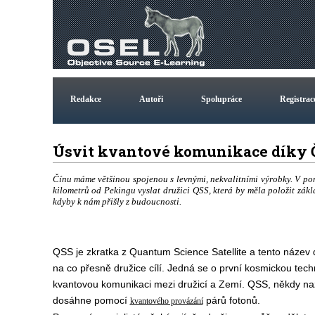
Redakce
Autoři
Spolupráce
Registrac
Úsvit kvantové komunikace díky
Čínu máme většinou spojenou s levnými, nekvalitními výrobky. V p
kilometrů od Pekingu vyslat družici QSS, která by měla položit zák
kdyby k nám přišly z budoucnosti.
QSS je zkratka z Quantum Science Satellite a tento název
na co přesně družice cílí. Jedná se o první kosmickou tech
kvantovou komunikaci mezi družicí a Zemí. QSS, někdy naz
dosáhne pomocí
párů fotonů.
kvantového provázání