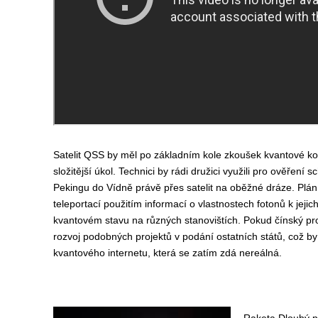
Satelit QSS by měl po základním kole zkoušek kvantové k
složitější úkol. Technici by rádi družici využili pro ověření 
Pekingu do Vídně právě přes satelit na oběžné dráze. Plán
teleportací použitím informací o vlastnostech fotonů k jejic
kvantovém stavu na různých stanovištích. Pokud čínský pro
rozvoj podobných projektů v podání ostatních států, což by 
kvantového internetu, která se zatím zdá nereálná.