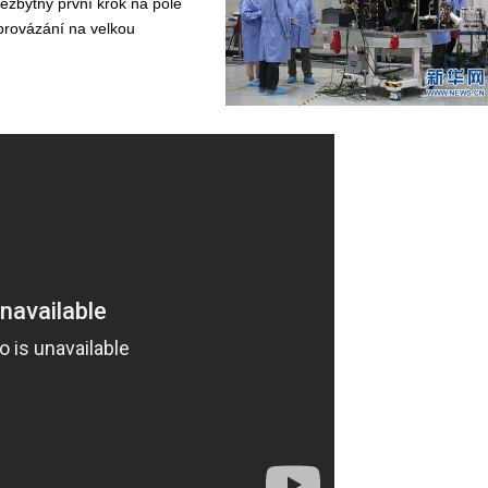
ezbytný první krok na pole
provázání na velkou