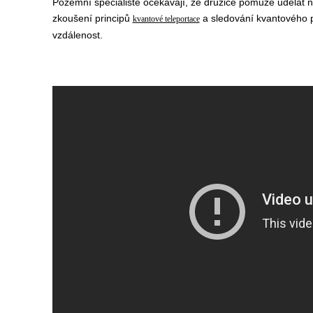
Pozemní specialisté očekávají, že družice pomůže udělat n
zkoušení principů
a sledování kvantového 
kvantové teleportace
vzdálenost.