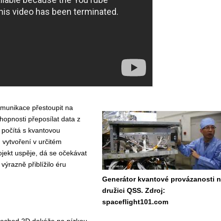
omunikace přestoupit na
schopnosti přeposílat data z
 počítá s kvantovou
h vytvoření v určitém
jekt uspěje, dá se očekávat
výrazně přiblížilo éru
Generátor kvantové provázanosti 
družici QSS. Zdroj:
spaceflight101.com