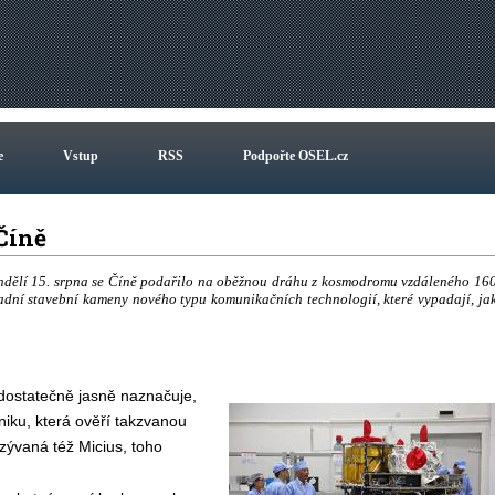
e
Vstup
RSS
Podpořte OSEL.cz
 Číně
ondělí 15. srpna se Číně podařilo na oběžnou dráhu z kosmodromu vzdáleného 16
ladní stavební kameny nového typu komunikačních technologií, které vypadají, ja
 dostatečně jasně naznačuje,
niku, která ověří takzvanou
ývaná též Micius, toho