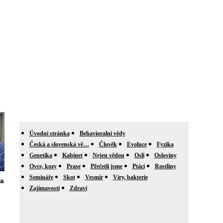
Úvodní stránka
Behavioralni vědy
Česká a slovenská vě…
Člověk
Evoluce
Fyzika
Genetika
Kabinet
Nejen vědou
Osli
Osloviny
Ovce, kozy
Prase
Přečetli jsme
Ptáci
Rostliny
Semináře
Skot
Vesmír
Viry, bakterie
na
Zajímavosti
Zdraví