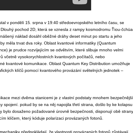
astal v pondělí 15. srpna v 19:40 středoevropského letního času, se
a Dlouhý pochod 2D, která se vznesla z rampy kosmodromu Ťiou-čchüa
ynášený náklad dosáhl oběžné dráhy deset minut po startu a jeho
by měla trvat dva roky. Oblast kvantové informatiky (Quantum
nce) je prudce rozvíjejícím se odvětvím, které slibuje mnoho velmi
ů včetně vysokorychlostních kvantových počítačů, nebo
é kvantové komunikace. Oblast Quantum Key Distribution umožňuje
fických klíčů pomocí kvantového provázání světelných jednotek –
kace mezi dvěma stanicemi je z vlastní podstaty mnohem bezpečnější
y spojení. pokud by se na něj napojila třetí strana, došlo by ke kolapsu
by bylo dosaženo požadované úrovně bezpečnosti, disponují obě stran
cím klíčem, který kóduje polarizaci provázaných fotonů.
mechaniky předpokládají, že vlastnosti provázaných fotonů zůstávají