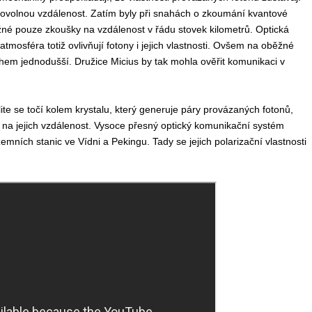
bovolnou vzdálenost. Zatím byly při snahách o zkoumání kvantové
é pouze zkoušky na vzdálenost v řádu stovek kilometrů. Optická
tmosféra totiž ovlivňují fotony i jejich vlastnosti. Ovšem na oběžné
hem jednodušší. Družice Micius by tak mohla ověřit komunikaci v
te se točí kolem krystalu, který generuje páry provázaných fotonů,
u na jejich vzdálenost. Vysoce přesný optický komunikační systém
ních stanic ve Vídni a Pekingu. Tady se jejich polarizační vlastnosti