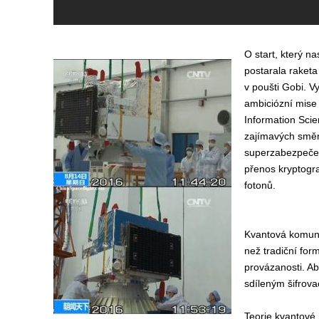
O start, který n
postarala raket
v poušti Gobi. V
ambiciózní mise 
Information Scie
zajímavých směr
superzabezpečen
přenos kryptogra
fotonů.
Kvantová komuni
než tradiční form
provázanosti. A
sdíleným šifrova
Teorie kvantové 