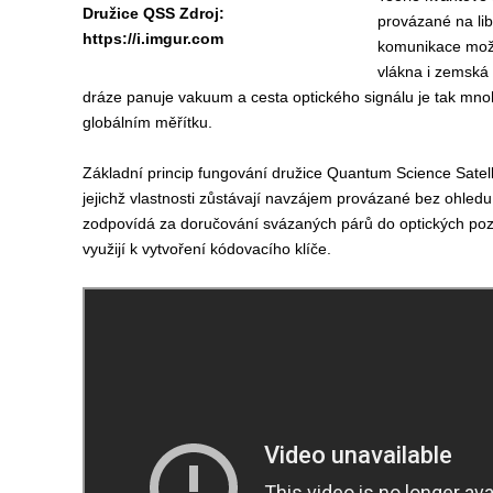
Družice QSS Zdroj:
provázané na li
https://i.imgur.com
komunikace možn
vlákna i zemská a
dráze panuje vakuum a cesta optického signálu je tak mno
globálním měřítku.
Základní princip fungování družice Quantum Science Satelli
jejichž vlastnosti zůstávají navzájem provázané bez ohled
zodpovídá za doručování svázaných párů do optických pozem
využijí k vytvoření kódovacího klíče.