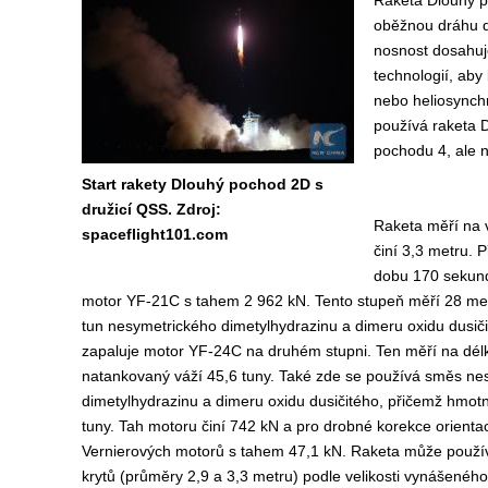
Raketa Dlouhý 
oběžnou dráhu do
nosnost dosahuj
technologií, aby
nebo heliosynchr
používá raketa 
pochodu 4, ale n
Start rakety Dlouhý pochod 2D s
družicí QSS. Zdroj:
Raketa měří na v
spaceflight101.com
činí 3,3 metru. P
dobu 170 sekund
motor YF-21C s tahem 2 962 kN. Tento stupeň měří 28 met
tun nesymetrického dimetylhydrazinu a dimeru oxidu dusič
zapaluje motor YF-24C na druhém stupni. Ten měří na dél
natankovaný váží 45,6 tuny. Také zde se používá směs ne
dimetylhydrazinu a dimeru oxidu dusičitého, přičemž hmotn
tuny. Tah motoru činí 742 kN a pro drobné korekce orientac
Vernierových motorů s tahem 47,1 kN. Raketa může použí
krytů (průměry 2,9 a 3,3 metru) podle velikosti vynášeného