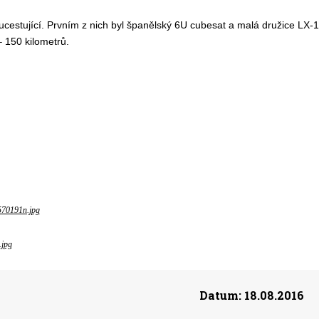
ucestující. Prvním z nich byl španělský 6U cubesat a malá družice LX-1
 150 kilometrů.
570191n.jpg
.jpg
Datum:
18.08.2016