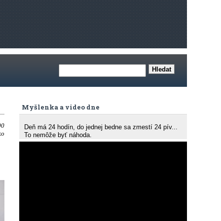
Myšlenka a video dne
00
Deň má 24 hodín, do jednej bedne sa zmestí 24 pív...
ko
To nemôže byť náhoda.