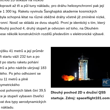
pochod 2D dokáže na nízkou
pravit až tři a půl tuny nákladu, pro dráhu heliosynchronní pak její
e 1 300 kg. Raketu vyvinula Šanghajská akademie kosmických
 byla schopná létat na různé oběžné dráhy včetně již zmíněné nízké,
onní. Nosič se skládá ze dvou stupňů. První je identický s tím, který
Dlouhý pochod 4, druhý stupeň je odvozen od toho, na Dlouhém
ese několik konstrukčních rozdílů především v elektronické výbavě.
ýšku 41 metrů a její průměr
ři startu váží 232 tun a po
 po startu raketu pohání
rů a jeho nádrže ukrývají 183
itého. Po jeho odhození se
ku 11 metrů a plně
symetrického
ost pohonných látek činí 39,5
Dlouhý pochod 2D s družicí QSS
e je stupeň vybaven čtveřicí
startuje. Zdroj: spaceflight101.com
vat dva typy aerodynamických
 nákladu.