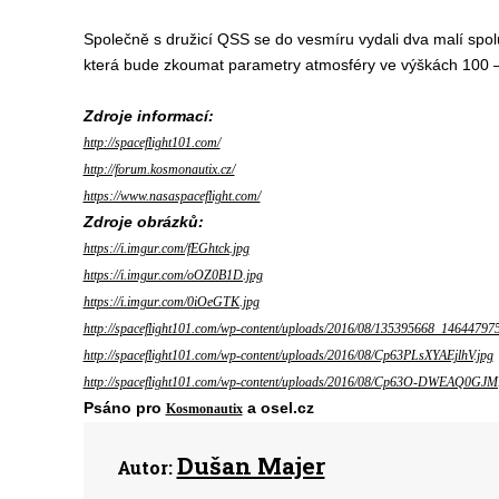
Společně s družicí QSS se do vesmíru vydali dva malí spol
která bude zkoumat parametry atmosféry ve výškách 100 –
Zdroje informací:
http://spaceflight101.com/
http://forum.kosmonautix.cz/
https://www.nasaspaceflight.com/
Zdroje obrázků:
https://i.imgur.com/fEGhtck.jpg
https://i.imgur.com/oOZ0B1D.jpg
https://i.imgur.com/0iOeGTK.jpg
http://spaceflight101.com/wp-content/uploads/2016/08/135395668_14644797
http://spaceflight101.com/wp-content/uploads/2016/08/Cp63PLsXYAEjlhV.jpg
http://spaceflight101.com/wp-content/uploads/2016/08/Cp63O-DWEAQ0GJM
Psáno pro
a osel.cz
Kosmonautix
Dušan Majer
Autor: