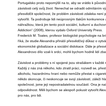
Portugalsko proto nepomýšlí na to, aby se vrátilo k původn
závislosti celý svůj život. Nenechal se odradit odmítáním
přesvědčit společnost, že problém závislosti zdaleka není 
vytvořili. Ta podrobuje lidi neúprosným tlakům konkurence
náhražkou, která jim tento pocit sociální, kulturní a duchov
Addiction“ (2008), kterou vydalo Oxford University Press.
Frederick M. Toates, profesor biologické psychologie na br
říká, že studie Alexandra přináší přesvědčivý důkaz o vytvá
ekonomické globalizace a sociální dislokace. Dále je přes
Alexandrovo dílo vzali k srdci, mohli bychom hodně lidí zbav
Závislost a problémy s ní spojené jsou strašákem v každé 
Každý z nás zná někoho, kdo ztratil práci, rozvedl se, přes
alkoholu, hazardnímu hraní nebo nemůže přestat s cigaretou.
někdo skoncuje, či neskoncuje se svojí závislostí, záleží h
společnost, jsme její nepostradatelnou součástí. Ona je n
odpovědnost. Měli bychom se alespoň pokusit vytvořit Alexa
pro nás, pro lidi.