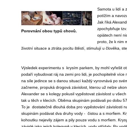
Samota u lidí a 
potížím a navozu
Jak říká Alexande
zpochybňuje tzv
Porovnání obou typů chovů.
opiátech není ni
proto, že k nim 
životní situace a ztráta pocitu štěstí, stimulují u člověka, st
Výsledek experimentu s krysím parkem, by mohl vyřešit ot
podaří vybudovat ráj na zemi pro lidi, je pochopitelně více
na síle jedince se s danou situací každý vyrovnává po své
začneme, propuká drogová závislost, kterou už nelze ukonč
Alexander se s kolegy pokusil vypěstovat závislost u všech 
tak u těch v klecích. Oběma skupinám podávali po dobu 5
To je dostatečně dlouhá doba pro vypěstování závislosti n
skupinám podávat dva druhy vody - čistou a s morfiem. Kry
kohoutku nejevily zájem a pily pouze vodu s morfiem. Krysy 
závislé jako jejich kolegyně v klecích, vody střídaly. Po v