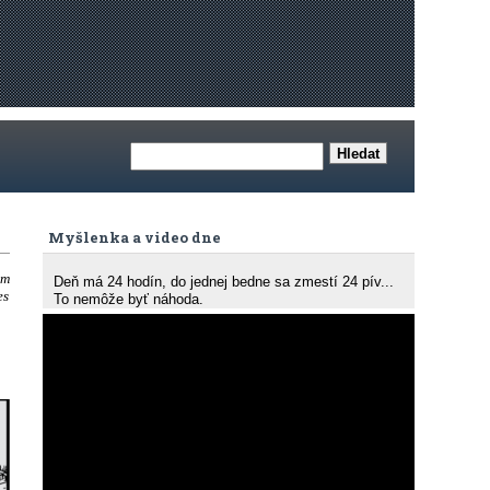
Myšlenka a video dne
em
Deň má 24 hodín, do jednej bedne sa zmestí 24 pív...
es
To nemôže byť náhoda.