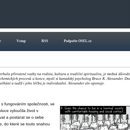
e
Vstup
RSS
Podpořte OSEL.cz
rhala přirozené vazby na rodinu, kulturu a tradiční spiritualitu, je možná důvod
biochemických procesů u konce, myslí si kanadský psycholog Bruce K. Alexander. Dn
selhání a tudíž i jeho léčba je individuální. Alexander ale oponuje.
t s fungováním společnosti, ve
luce vyloučila život v
at a postarat se o sebe
e, do které se touto snahou