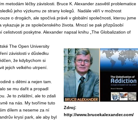
ím metodám léčby závislosti. Bruce K. Alexander zasvětil problematice
 výsledků jeho výzkumu ze strany kolegů. Nadále věří v možnost
pouze o drogách, ale spočívá právě v globální společnosti, kterou jsme
 a vykazuje je ze společenského života. Mnozí se pak přizpůsobí
ní celistvosti poskytne. Alexander napsal knihu „The Globalization of
itské The Open University
ření závislosti v důsledku
vědčen, že kdybychom si
it jejich velkého utrpení.
rodině s dětmi a nejen tam.
talo se mu dařit a propadl
 Je to zvláštní, ale to zdali
lavně na nás. My tvoříme tuto
Zdroj:
ašim dílem a neseme za ní
http://www.brucekalexander.com/
ndrův krysí park, ale aby byl