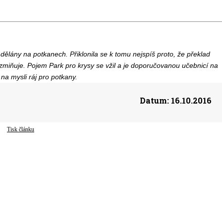
dělány na potkanech. Přiklonila se k tomu nejspíš proto, že překlad
miňuje. Pojem Park pro krysy se vžil a je doporučovanou učebnicí na
na mysli ráj pro potkany.
Datum:
16.10.2016
Tisk článku