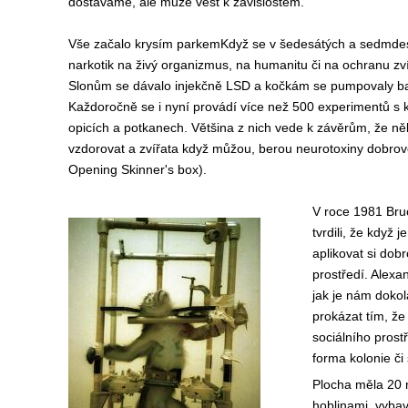
dostáváme, ale může vést k závislostem.
Vše začalo krysím parkemKdyž se v šedesátých a sedmdesá
narkotik na živý organizmus, na humanitu či na ochranu zv
Slonům se dávalo injekčně LSD a kočkám se pumpovaly bar
Každoročně se i nyní provádí více než 500 experimentů s
opicích a potkanech. Většina z nich vede k závěrům, že n
vzdorovat a zvířata když můžou, berou neurotoxiny dobrovol
Opening Skinner's box).
V roce 1981 Bru
tvrdili, že když
aplikovat si dob
prostředí. Alex
jak je nám dokol
prokázat tím, že
sociálního prost
forma kolonie či
Plocha měla 20
hoblinami, vyba