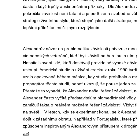
často, i když trpěly abstinenčními příznaky. Dle Alexandra 
pokročilá závislost není fatální a je podřízena svobodné vů
strategie životního stylu, která stejně jako další strategie
lepšími příležitostmi či jiným rozptýlením.
Alexandrův názor na problematiku závislosti potvrzuje mnoh
vietnamských veteránů, kteří byli závislí na heroinu, s ním 
Hospitalizovaní lidé, kteří dostávají pravidelné vysoké dáv
ustoupí. Americká studie o užívání cracku z roku 1990 tvr
vzalo opakovaně během měsíce, kdy studie probíhala a méně
propagátor těchto studií, neboť ukazují, že pouze jeden za 
Přestože to vypadá, že Alexander našel řešení závislosti, 
Alexander často vyčítá představitelům biomedicínské vědy j
zamlčují fakta o reálném možném řešení závislosti. Vždyť 
na světě. V letech, kdy se experiment konal, se k Alexandr
dojít k zásadnímu obratu. Například v Portugalsku, které p
způsobem inspirovaným Alexandrovým přístupem k drogám zá
).
zde