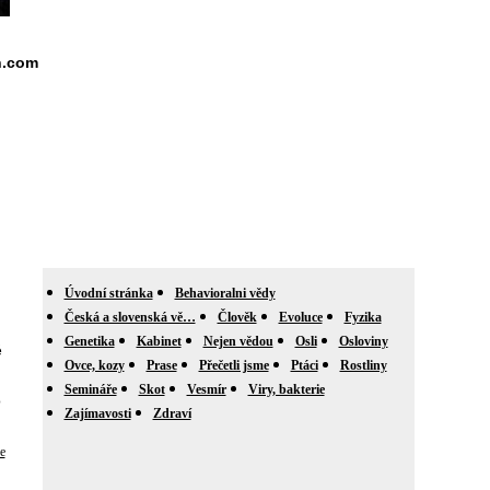
n.com
Úvodní stránka
Behavioralni vědy
Česká a slovenská vě…
Člověk
Evoluce
Fyzika
Genetika
Kabinet
Nejen vědou
Osli
Osloviny
ě
Ovce, kozy
Prase
Přečetli jsme
Ptáci
Rostliny
Semináře
Skot
Vesmír
Viry, bakterie
o
Zajímavosti
Zdraví
e