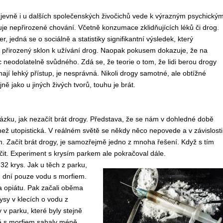
zjevně i u dalších společenských živočichů vede k výrazným psychický
je nepřirozené chování. Včetně konzumace zklidňujících léků či drog.
r, jedná se o sociálně a statistiky signifikantní výsledek, který
. přirozený sklon k užívání drog. Naopak pokusem dokazuje, že na
c neodolatelně svůdného. Zdá se, že teorie o tom, že lidi berou drogy
mají lehký přístup, je nesprávná. Nikoli drogy samotné, ale obtížné
ejně jako u jiných živých tvorů, touhu je brát.
ázku, jak nezačít brát drogy. Představa, že se nám v dohledné době
 než utopistická. V reálném světě se někdy něco nepovede a v závislosti
m. Začít brát drogy, je samozřejmě jedno z mnoha řešení. Když s tím
it. Experiment s krysím parkem ale pokračoval dále.
32 krys. Jak u těch z parku,
7 dní pouze vodu s morfiem.
a opiátu. Pak začali oběma
sy v klecích o vodu z
v parku, které byly stejně
odě s morfiem sahaly méně