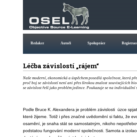
Redakce
Autoři
Spolupráce
Registrac
Léčba závislostí „rájem“
Naše moderní, ekonomická a úspěchem posedlá společnost, která přet
proč boj se závislostí není ani přes širokou znalost souvisejících 
se závislost řeší jako problém jedince. Poukazuje se na individuální 
Podle Bruce K. Alexandera je problém závislosti úzce spja
které žijeme. Totiž i přes značné uvědomění si faktu, že evo
osamění, je snaha stát se samostatným, nikoho nepotřebov
podstatou fungování moderní společnosti. Samota a izolac