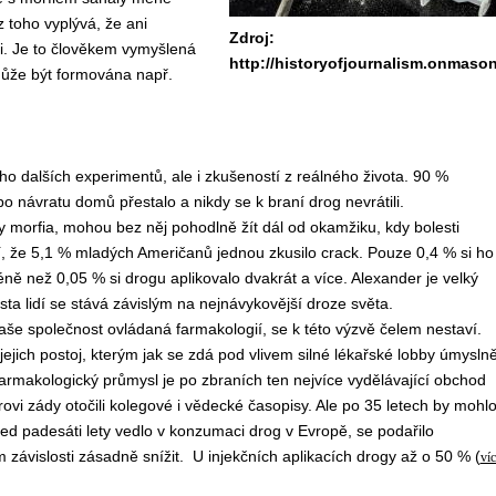
z toho vyplývá, že ani
Zdroj:
li. Je to člověkem vymyšlená
http://historyofjournalism.onmaso
, může být formována např.
o dalších experimentů, ale i zkušeností z reálného života. 90 %
po návratu domů přestalo a nikdy se k braní drog nevrátili.
ky morfia, mohou bez něj pohodlně žít dál od okamžiku, kdy bolesti
dí, že 5,1 % mladých Američanů jednou zkusilo crack. Pouze 0,4 % si ho
 než 0,05 % si drogu aplikovalo dvakrát a více. Alexander je velký
sta lidí se stává závislým na nejnávykovější droze světa.
naše společnost ovládaná farmakologií, se k této výzvě čelem nestaví.
ejich postoj, kterým jak se zdá pod vlivem silné lékařské lobby úmysln
farmakologický průmysl je po zbraních ten nejvíce vydělávající obchod
ovi zády otočili kolegové i vědecké časopisy. Ale po 35 letech by mohl
řed padesáti lety vedlo v konzumaci drog v Evropě, se podařilo
vislosti zásadně snížit. U injekčních aplikacích drogy až o 50 % (
víc