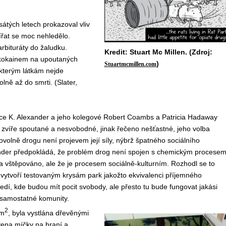
tých letech prokazoval vliv
ířat se moc nehledělo.
bituráty do žaludku.
Kredit: Stuart Mc Millen. (Zdroj:
 kokainem na upoutaných
)
Stuartmcmillen.com
ěkterým látkám nejde
ně až do smrti. (Slater,
ce K. Alexander a jeho kolegové Robert Coambs a Patricia Hadaway
 je zvíře spoutané a nesvobodné, jinak řečeno nešťastné, jeho volba
rovolně drogu není projevem její síly, nýbrž špatného sociálního
ander předpokládá, že problém drog není spojen s chemickým procesem
a vštěpováno, ale že je procesem sociálně-kulturním. Rozhodl se to
 vytvoří testovaným krysám park jakožto ekvivalenci příjemného
ředí, kde budou mít pocit svobody, ale přesto tu bude fungovat jakási
 samostatné komunity.
2
 m
, byla vystlána dřevěnými
vena míčky na hraní a