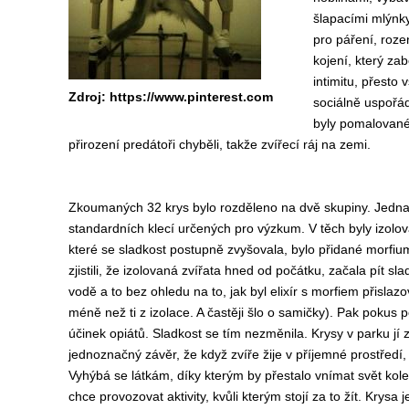
šlapacími mlýnk
pro páření, roze
kojení, který za
intimitu, přesto
Zdroj: https://www.pinterest.com
sociálně uspořá
byly pomalované 
přirození predátoři chyběli, takže zvířecí ráj na zemi.
Zkoumaných 32 krys bylo rozděleno na dvě skupiny. Jedn
standardních klecí určených pro výzkum. V těch byly izol
které se sladkost postupně zvyšovala, bylo přidané morfium 
zjistili, že izolovaná zvířata hned od počátku, začala pít 
vodě a to bez ohledu na to, jak byl elixír s morfiem přislaz
méně než ti z izolace. A častěji šlo o samičky). Pak pokus p
účinek opiátů. Sladkost se tím nezměnila. Krysy v parku jí 
jednoznačný závěr, že když zvíře žije v příjemné prostředí, 
Vyhýbá se látkám, díky kterým by přestalo vnímat svět kolem 
chce provozovat aktivity, kvůli kterým stojí za to žít. Krysa 