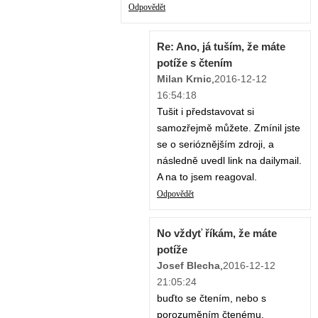
Odpovědět
Re: Ano, já tuším, že máte
potíže s čtením
Milan Krnic
,
2016-12-12
16:54:18
Tušit i představovat si
samozřejmě můžete. Zmínil jste
se o serióznějším zdroji, a
následně uvedl link na dailymail.
A na to jsem reagoval.
Odpovědět
No vždyť říkám, že máte
potíže
Josef Blecha
,
2016-12-12
21:05:24
buďto se čtením, nebo s
porozuměním čtenému.