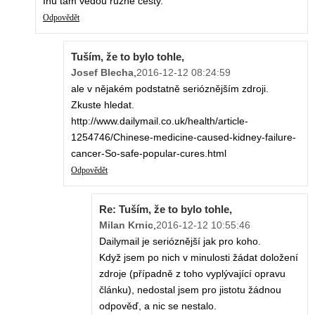
Inu tam vedou různé cesty.
Odpovědět
Tuším, že to bylo tohle,
Josef Blecha
,
2016-12-12 08:24:59
ale v nějakém podstatně serióznějším zdroji.
Zkuste hledat.
http://www.dailymail.co.uk/health/article-
1254746/Chinese-medicine-caused-kidney-failure-
cancer-So-safe-popular-cures.html
Odpovědět
Re: Tuším, že to bylo tohle,
Milan Krnic
,
2016-12-12 10:55:46
Dailymail je serióznější jak pro koho.
Když jsem po nich v minulosti žádat doložení
zdroje (případně z toho vyplývající opravu
článku), nedostal jsem pro jistotu žádnou
odpověď, a nic se nestalo.