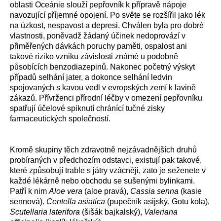
oblasti Oceánie slouží pepřovník k přípravě nápoje
navozující příjemné opojení. Po světe se rozšířil jako lék
na úzkost, nespavost a depresi. Chválen byla pro dobré
vlastnosti, poněvadž žádaný účinek nedoprovází v
přiměřených dávkách poruchy paměti, ospalost ani
takové riziko vzniku závislosti známé u podobně
působících benzodiazepinů. Nakonec početný výskyt
případů selhání jater, a dokonce selhání ledvin
spojovaných s kavou vedl v evropských zemí k lavině
zákazů. Přívrženci přírodní léčby v omezení pepřovníku
spatřují účelové spiknutí chránící tučné zisky
farmaceutických společností.
Kromě skupiny těch zdravotně nejzávadnějších druhů
probíraných v předchozím odstavci, existují pak takové,
které způsobují trable s játry vzácněji, zato je seženete v
každé lékárně nebo obchodu se sušenými bylinkami.
Patří k nim
Aloe vera
(aloe pravá),
Cassia senna
(kasie
sennová)
,
Centella asiatica
(pupečník asijský, Gotu kola),
Scutellaria laterifora
(šišák bajkalský),
Valeriana