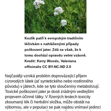
Kozlík patří k evropským tradičním
léčivkám s nahlášenými případy
poškození jater. Zdá se však, že k
tomu dochází opravdu velmi vzácně.
Kredit: Kerry Woods, Valeriana
officinalis CC BY-NC-ND 2.0
Nejčastěji vzniká problém doprovázející příjem
cizorodých látek (ať syntetického nebo rostlinného
původu) v játrech, kde se tyto sloučeniny metabolizují.
Toxické poškození jater je dosti zrádným vedlejším
projevem účinné látky. V řízených testech toxicity
zkoumaný lék či herbální složka, může obstát na
výbornou, ale v populaci se pak najdou vnímaví jedinci