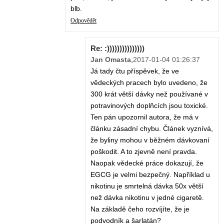
blb.
Odpovědět
Re: :)))))))))))))))
Jan Omasta
,
2017-01-04 01:26:37
Já tady čtu příspěvek, že ve
vědeckých pracech bylo uvedeno, že
300 krát větší dávky než používané v
potravinových doplňcích jsou toxické.
Ten pán upozornil autora, že má v
článku zásadní chybu. Článek vyznívá,
že byliny mohou v běžném dávkovaní
poškodit. A to zjevně není pravda.
Naopak vědecké práce dokazují, že
EGCG je velmi bezpečný. Například u
nikotinu je smrtelná dávka 50x větší
než dávka nikotinu v jedné cigaretě.
Na základě čeho rozvíjíte, že je
podvodník a šarlatán?