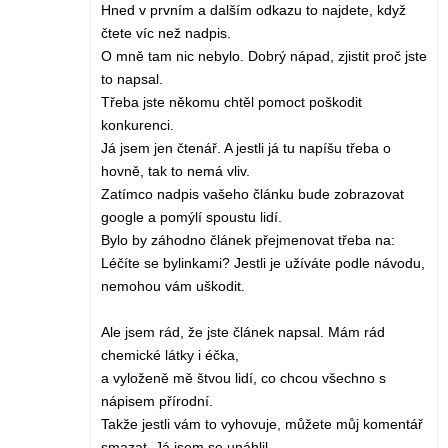
Hned v prvním a dalším odkazu to najdete, když
čtete víc než nadpis.
O mně tam nic nebylo. Dobrý nápad, zjistit proč jste
to napsal.
Třeba jste někomu chtěl pomoct poškodit
konkurenci.
Já jsem jen čtenář. A jestli já tu napíšu třeba o
hovně, tak to nemá vliv.
Zatímco nadpis vašeho článku bude zobrazovat
google a pomýlí spoustu lidí.
Bylo by záhodno článek přejmenovat třeba na:
Léčíte se bylinkami? Jestli je užíváte podle návodu,
nemohou vám uškodit.
Ale jsem rád, že jste článek napsal. Mám rád
chemické látky i éčka,
a vyloženě mě štvou lidí, co chcou všechno s
nápisem přírodní.
Takže jestli vám to vyhovuje, můžete můj komentář
smazat. Já jsem se unáhlil.