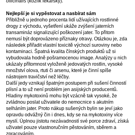
officinalis
(kozlík lékařský).
Nejlepší je si vypěstovat a nasbírat sám
Přibližně u jednoho procenta lidí užívajících rostlinné
drogy z východu, vyšetření ukáže zvýšení jaterních
transamináz signalizující poškození jater. To přitom
nemusí být doprovázeno příznaky otravy. Otázkou je, zda
následek přiřadit vlastní toxicitě výchozí suroviny nebo
kontaminaci. Špatná kvalita čínských produktů už si
vybudovala hodně pošramocenou image. Analýzy u nich
ukázaly přítomnost vyloženě jedovatých rostlin, vysoké
množství olova, rtuti či arsenu, které je činní spíše
nástrojem travičství než léčby.
Další jedy vznikají špatným postupem při sušení činností
plísní a to už není problém jen asijských producentů.
Hladiny mykotoxinů mohu být vzácně tak vysoké, že
zvládnou poslat uživatele do nemocnice s akutním
selháním jater. Proto nákup sušených bylin se jeví jako
opravdu odvážný čin i dnes, kdy se na mykotoxiny více
myslí. Úplnou jistotu nezávadností své porce zdraví, získá
uživatel pouze vlastnoručním pěstováním, sběrem a
zpracováním.