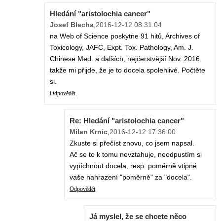
Hledání "aristolochia cancer"
Josef Blecha
,
2016-12-12 08:31:04
na Web of Science poskytne 91 hitů, Archives of
Toxicology, JAFC, Expt. Tox. Pathology, Am. J.
Chinese Med. a dalších, nejčerstvější Nov. 2016,
takže mi přijde, že je to docela spolehlivé. Počtěte
si.
Odpovědět
Re: Hledání "aristolochia cancer"
Milan Krnic
,
2016-12-12 17:36:00
Zkuste si přečíst znovu, co jsem napsal.
Ač se to k tomu nevztahuje, neodpustím si
vypíchnout docela, resp. poměrně vtipné
vaše nahrazení "poměrně" za "docela".
Odpovědět
Já myslel, že se chcete něco