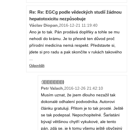
Re: Re: EGCg podle vědeckých studíí žádnou
hepatotoxicitu nezpůsobuje
Václav Diopan
,
2016-12-21 11:19:40
Ano je to tak. Pán prodává doplňky a tohle se mu
nehodí do krámu. Je to přesně ten důvod proč
přírodní medicína nemá respekt. Představte si,
jdete si pro radu a pak skončíte v rukách takového
...
Odpovědět
:)))))))))))))))
Petr Valach
,
2016-12-26 21:42:10
Musím uznat, že jsem dlouho nezažil tak
dokonalé odhalení podvodníka. Autorovi
článku gratuluji. Přitom je to tak prosté. Ještě
se tak podepsal. Nepochopitelné. Šarlatáni
bývají většinou chytří vykukové, ale tento
pán, zdá se, je k tomu všemu ještě obyčejný