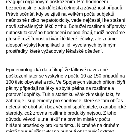
reagující orgánovým poškozením. Pro hodnocení
bezpečnosti je pak důležitá četnost a závažnost případů.
Právě scénář, kdy se zjistí na velkém počtu subjektů
neúnosné riziko hepatotoxicity, vede nejčastěji ke stažení
nově schválených léků z trhu. Bohužel rostlinné přípravky
nutnosti takového hodnocení nepodléhají, tudíž neznáme
přesně rozšířenost užívání té které léčivky, ale známe
alespoň výskyt komplikací u lidí vyvolaných bylinnými
prostředky, které vyžadovaly lékařské ošetření.
Epidemiologická data říkají, že látkově navozené
poškození jater se vyskytne v počtu 10 až 150 případů na
100 tisíc obyvatel a rok. Ve Spojených státech přitom čtyři
pětiny připadají na léky a zbylá pětina na rostlinné a
potravní doplňky. Tuhle statistiku však zkresluje fakt, že
zahrnuje i suplementy pro sportovce, které se tam občas
nelegálně obohatí i bez vědomí spotřebitele, o anabolické
steroidy, což zrovna rostlinné produkty nejsou. Z toho
důvodu vévodí u „ne léků“ na prvním místě v počtu
hlášení prostředky pro kulturistku. Nicméně na druhém
místě figurují přípravky na hubnutí obsahující extrakt