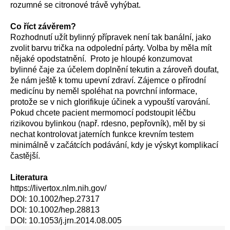
rozumné se citronové trávě vyhýbat.
Co říct závěrem?
Rozhodnutí užít bylinný přípravek není tak banální, jako
zvolit barvu trička na odpolední párty. Volba by měla mít
nějaké opodstatnění. Proto je hloupé konzumovat
bylinné čaje za účelem doplnění tekutin a zároveň doufat,
že nám ještě k tomu upevní zdraví. Zájemce o přírodní
medicínu by neměl spoléhat na povrchní informace,
protože se v nich glorifikuje účinek a vypouští varování.
Pokud chcete pacient mermomocí podstoupit léčbu
rizikovou bylinkou (např. rdesno, pepřovník), měl by si
nechat kontrolovat jaterních funkce krevním testem
minimálně v začátcích podávání, kdy je výskyt komplikací
častější.
Literatura
https://livertox.nlm.nih.gov/
DOI: 10.1002/hep.27317
DOI: 10.1002/hep.28813
DOI: 10.1053/j.jrn.2014.08.005