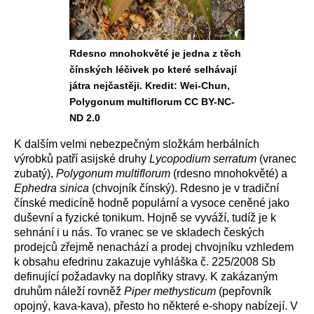
Rdesno mnohokvěté je jedna z těch
čínských léčivek po které selhávají
játra nejčastěji. Kredit: Wei-Chun,
Polygonum multiflorum CC BY-NC-
ND 2.0
K dalším velmi nebezpečným složkám herbálních
výrobků patří asijské druhy
Lycopodium serratum
(vranec
zubatý),
Polygonum multiflorum
(rdesno mnohokvěté) a
Ephedra sinica
(chvojník čínský). Rdesno je v tradiční
čínské medicíně hodně populární a vysoce ceněné jako
duševní a fyzické tonikum. Hojně se vyváží, tudíž je k
sehnání i u nás. To vranec se ve skladech českých
prodejců zřejmě nenachází a prodej chvojníku vzhledem
k obsahu efedrinu zakazuje vyhláška č. 225/2008 Sb
definující požadavky na doplňky stravy. K zakázaným
druhům náleží rovněž
Piper methysticum
(pepřovník
opojný, kava-kava), přesto ho některé e-shopy nabízejí. V