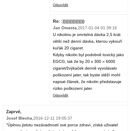
Odpovědět
Re: :)))))))))))))))
Jan Omasta
,
2017-01-04 01:39:16
U nikotinu je smrtelná dávka 2,5 krát
větší než denní dávka, kterou vykouří
kuřák 20 cigaret.
Kdyby nikotin byl podobně toxický jako
EGCG, tak že by 20 x 300 = 6000
cigaret/žvýkaček denně vyvolávalo
poškození jater, tak byste stěží mohl
napsat článek, že nikotin představuje
riziko poškození jater.
Odpovědět
Zaprvé,
Josef Blecha
,
2016-12-11 19:05:37
"Úplnou jistotu nezávadností své porce zdraví, získá uživatel