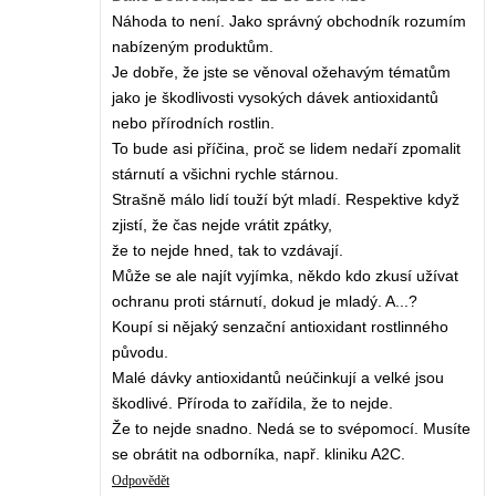
Náhoda to není. Jako správný obchodník rozumím
nabízeným produktům.
Je dobře, že jste se věnoval ožehavým tématům
jako je škodlivosti vysokých dávek antioxidantů
nebo přírodních rostlin.
To bude asi příčina, proč se lidem nedaří zpomalit
stárnutí a všichni rychle stárnou.
Strašně málo lidí touží být mladí. Respektive když
zjistí, že čas nejde vrátit zpátky,
že to nejde hned, tak to vzdávají.
Může se ale najít vyjímka, někdo kdo zkusí užívat
ochranu proti stárnutí, dokud je mladý. A...?
Koupí si nějaký senzační antioxidant rostlinného
původu.
Malé dávky antioxidantů neúčinkují a velké jsou
škodlivé. Příroda to zařídila, že to nejde.
Že to nejde snadno. Nedá se to svépomocí. Musíte
se obrátit na odborníka, např. kliniku A2C.
Odpovědět