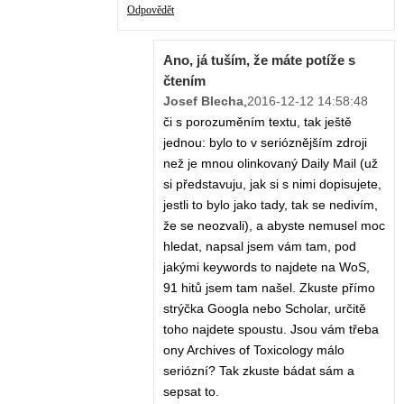
Odpovědět
Ano, já tuším, že máte potíže s
čtením
Josef Blecha
,
2016-12-12 14:58:48
či s porozuměním textu, tak ještě
jednou: bylo to v serióznějším zdroji
než je mnou olinkovaný Daily Mail (už
si představuju, jak si s nimi dopisujete,
jestli to bylo jako tady, tak se nedivím,
že se neozvali), a abyste nemusel moc
hledat, napsal jsem vám tam, pod
jakými keywords to najdete na WoS,
91 hitů jsem tam našel. Zkuste přímo
strýčka Googla nebo Scholar, určitě
toho najdete spoustu. Jsou vám třeba
ony Archives of Toxicology málo
seriózní? Tak zkuste bádat sám a
sepsat to.