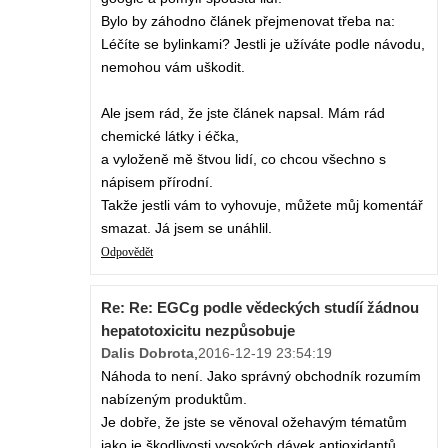
Bylo by záhodno článek přejmenovat třeba na:
Léčíte se bylinkami? Jestli je užíváte podle návodu,
nemohou vám uškodit.
Ale jsem rád, že jste článek napsal. Mám rád
chemické látky i éčka,
a vyloženě mě štvou lidí, co chcou všechno s
nápisem přírodní.
Takže jestli vám to vyhovuje, můžete můj komentář
smazat. Já jsem se unáhlil.
Odpovědět
Re: Re: EGCg podle vědeckých studíí žádnou
hepatotoxicitu nezpůsobuje
Dalis Dobrota
,
2016-12-19 23:54:19
Náhoda to není. Jako správný obchodník rozumím
nabízeným produktům.
Je dobře, že jste se věnoval ožehavým tématům
jako je škodlivosti vysokých dávek antioxidantů