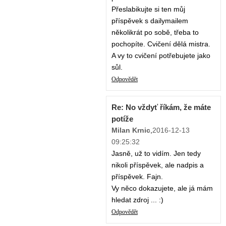
Přeslabikujte si ten můj
příspěvek s dailymailem
několikrát po sobě, třeba to
pochopíte. Cvičení dělá mistra.
A vy to cvičení potřebujete jako
sůl.
Odpovědět
Re: No vždyť říkám, že máte
potíže
Milan Krnic
,
2016-12-13
09:25:32
Jasně, už to vidím. Jen tedy
nikoli příspěvek, ale nadpis a
příspěvek. Fajn.
Vy něco dokazujete, ale já mám
hledat zdroj ... :)
Odpovědět