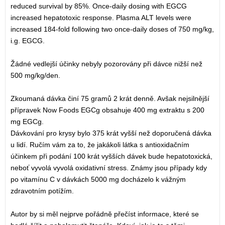
reduced survival by 85%. Once-daily dosing with EGCG
increased hepatotoxic response. Plasma ALT levels were
increased 184-fold following two once-daily doses of 750 mg/kg,
i.g. EGCG.
Žádné vedlejší účinky nebyly pozorovány při dávce nižší než
500 mg/kg/den.
Zkoumaná dávka činí 75 gramů 2 krát denně. Avšak nejsilnější
přípravek Now Foods EGCg obsahuje 400 mg extraktu s 200
mg EGCg.
Dávkování pro krysy bylo 375 krát vyšší než doporučená dávka
u lidí. Ručím vám za to, že jakákoli látka s antioxidačním
účinkem při podání 100 krát vyšších dávek bude hepatotoxická,
neboť vyvolá vyvolá oxidativní stress. Známy jsou případy kdy
po vitamínu C v dávkách 5000 mg docházelo k vážným
zdravotním potížím.
Autor by si měl nejprve pořádně přečíst informace, které se