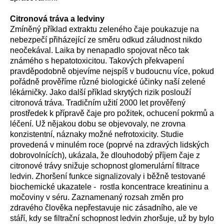
Citronová tráva a ledviny
Zmíněný příklad extraktu zeleného čaje poukazuje na
nebezpečí přiházející ze směru odkud záludnost nikdo
neočekával. Laika by nenapadlo spojovat něco tak
známého s hepatotoxicitou. Takových překvapení
pravděpodobně objevíme nejspíš v budoucnu více, pokud
pořádně prověříme různé biologické účinky naší zelené
lékárničky. Jako další příklad skrytých rizik poslouží
citronová tráva. Tradičním užití 2000 let prověřený
prostředek k přípravě čaje pro požitek, ochucení pokrmů a
léčení. Už nějakou dobu se objevovaly, ne zrovna
konzistentní, náznaky možné nefrotoxicity. Studie
provedená v minulém roce (poprvé na zdravých lidských
dobrovolnících), ukázala, že dlouhodobý příjem čaje z
citronové trávy snižuje schopnost glomerulární filtrace
ledvin. Zhoršení funkce signalizovaly i běžně testované
biochemické ukazatele - rostla koncentrace kreatininu a
močoviny v séru. Zaznamenaný rozsah změn pro
zdravého člověka nepřestavuje nic zásadního, ale ve
stáří, kdy se filtrační schopnost ledvin zhoršuje, už by bylo