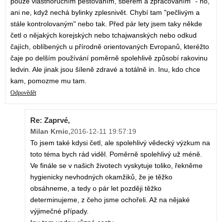
pouze vlastnoručním pěstováním, sběrem a zpracováním" - no,
ani ne, když nechá bylinky zplesnivět. Chybí tam "pečlivým a
stále kontrolovaným" nebo tak. Před pár lety jsem taky někde
četl o nějakých korejských nebo tchajwanských nebo odkud
čajích, oblíbených u přírodně orientovaných Evropanů, kteréžto
čaje po delším používání poměrně spolehlivě způsobí rakovinu
ledvin. Ale jinak jsou šíleně zdravé a totálně in. Inu, kdo chce
kam, pomozme mu tam.
Odpovědět
Re: Zaprvé,
Milan Krnic
,
2016-12-11 19:57:19
To jsem také kdysi četl, ale spolehlivý vědecký výzkum na
toto téma bych rád viděl. Poměrně spolehlivý už méně.
Ve finále se v našich životech vyskytuje toliko, řekněme
hygienicky nevhodných okamžiků, že je těžko
obsáhneme, a tedy o pár let později těžko
determinujeme, z čeho jsme ochořeli. Až na nějaké
výjimečné případy.