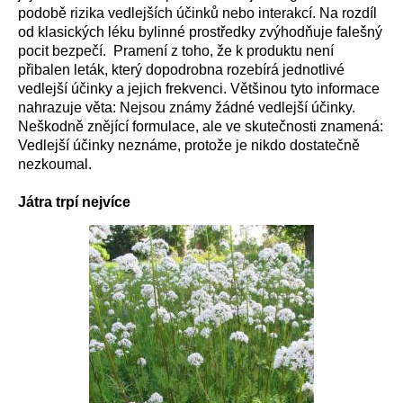
podobě rizika vedlejších účinků nebo interakcí. Na rozdíl
od klasických léku bylinné prostředky zvýhodňuje falešný
pocit bezpečí. Pramení z toho, že k produktu není
přibalen leták, který dopodrobna rozebírá jednotlivé
vedlejší účinky a jejich frekvenci. Většinou tyto informace
nahrazuje věta: Nejsou známy žádné vedlejší účinky.
Neškodně znějící formulace, ale ve skutečnosti znamená:
Vedlejší účinky neznáme, protože je nikdo dostatečně
nezkoumal.
Játra trpí nejvíce