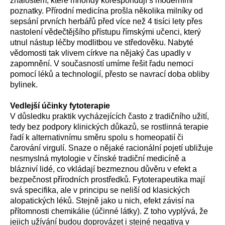
znalostem, které mnohdy korespondují s moderními
poznatky. Přírodní medicína prošla několika milníky od
sepsání prvních herbářů před více než 4 tisíci lety přes
nastolení vědečtějšího přístupu římskými učenci, který
utnul nástup léčby modlitbou ve středověku. Nabyté
vědomosti tak vlivem církve na nějaký čas upadly v
zapomnění. V současností umíme řešit řadu nemoci
pomocí léků a technologií, přesto se navrací doba obliby
bylinek.
Vedlejší účinky fytoterapie
V důsledku praktik vycházejících často z tradičního užití,
tedy bez podpory klinických důkazů, se rostlinná terapie
řadí k alternativnímu směru spolu s homeopatií či
čarování virgulí. Snaze o nějaké racionální pojetí ubližuje
nesmyslná mytologie v čínské tradiční medicíně a
blázniví lidé, co vkládají bezmeznou důvěru v efekt a
bezpečnost přírodních prostředků. Fytoterapeutika mají
svá specifika, ale v principu se neliší od klasických
alopatických léků. Stejně jako u nich, efekt závisí na
přítomnosti chemikálie (účinné látky). Z toho vyplývá, že
jejich užívání budou doprovázet i stejné negativa v