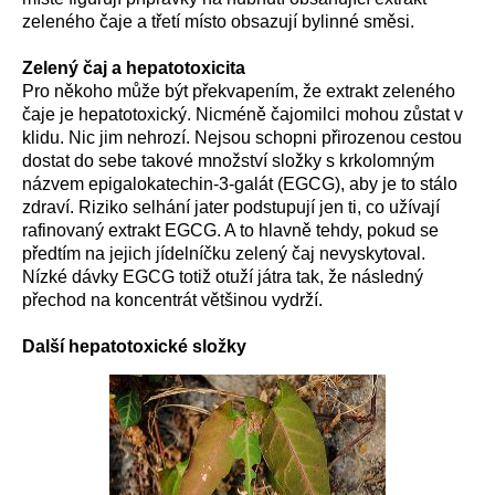
zeleného čaje a třetí místo obsazují bylinné směsi.
Zelený čaj a hepatotoxicita
Pro někoho může být překvapením, že extrakt zeleného
čaje je hepatotoxický. Nicméně čajomilci mohou zůstat v
klidu. Nic jim nehrozí. Nejsou schopni přirozenou cestou
dostat do sebe takové množství složky s krkolomným
názvem epigalokatechin-3-galát (EGCG), aby je to stálo
zdraví. Riziko selhání jater podstupují jen ti, co užívají
rafinovaný extrakt EGCG. A to hlavně tehdy, pokud se
předtím na jejich jídelníčku zelený čaj nevyskytoval.
Nízké dávky EGCG totiž otuží játra tak, že následný
přechod na koncentrát většinou vydrží.
Další hepatotoxické složky