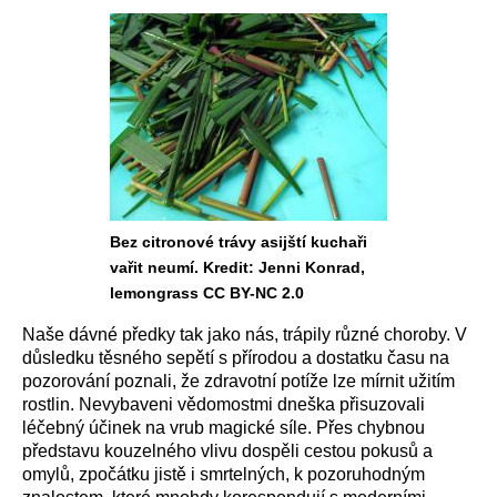
Bez citronové trávy asijští kuchaři
vařit neumí. Kredit: Jenni Konrad,
lemongrass CC BY-NC 2.0
Naše dávné předky tak jako nás, trápily různé choroby. V
důsledku těsného sepětí s přírodou a dostatku času na
pozorování poznali, že zdravotní potíže lze mírnit užitím
rostlin. Nevybaveni vědomostmi dneška přisuzovali
léčebný účinek na vrub magické síle. Přes chybnou
představu kouzelného vlivu dospěli cestou pokusů a
omylů, zpočátku jistě i smrtelných, k pozoruhodným