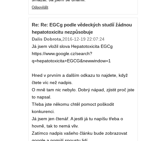
Odpovědět
Re: Re: EGCg podle vědeckých studíí žádnou
hepatotoxicitu nezpůsobuje
Dalis Dobrota
,
2016-12-19 22:07:24
Já jsem vložil slova Hepatotoxicita EGCg
https://www.google.cz/search?
q=hepatotoxicita+EGCG&newwindow=1
Hned v prvním a dalším odkazu to najdete, když
čtete víc než nadpis.
O mně tam nic nebylo. Dobrý nápad, zjistit proč jste
to napsal.
Třeba jste někomu chtěl pomoct poškodit
konkurenci.
Já jsem jen čtenář. A jestli já tu napíšu třeba o
hovně, tak to nemá vliv.
Zatímco nadpis vašeho článku bude zobrazovat
google a pomýlí spoustu lidí.