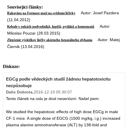
Související články:
Autor: Josef Pazdera
Rakovinu na Formose mají na svědomí léčivky
(11.04.2012)
Autor:
Kebule v rukách podvodníků, lupičů, pytláků a homeopatů
Miloslav Pouzar (28.03.2015)
Autor: Matej
Zlepšenie výsledkov liečby akútneho hepatálneho zlyhania
Čiernik (13.04.2016)
Diskuze:
EGCg podle vědeckých studíí žádnou hepatotoxicitu
nezpůsobuje
Dalis Dobrota
,
2016-12-19 05:30:07
Tento článek na oslu je dost neseriózní. Našel jsem:
We studied the hepatotoxic effects of high dose EGCg in male
CF-1 mice. A single dose of EGCG (1500 mg/kg, i.g.) increased
plasma alanine aminotransferase (ALT) by 138-fold and