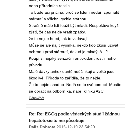
nebo přírodních rostlin.
To bude asi příčina, proč se lidem nedaří zpomalit
stárnutí a všichni rychle stárnou.
Strašně málo lidí touží být mladí. Respektive když
zjistí, že čas nejde vrátit zpátky,
že to nejde hned, tak to vzdávají.
Může se ale najít vyjímka, někdo kdo zkusí užívat
ochranu proti stárnutí, dokud je mladý. A...?
Koupí si nějaký senzační antioxidant rostlinného
původu.
Malé dávky antioxidantů neúčinkují a velké jsou
škodlivé. Příroda to zařídila, že to nejde.
Že to nejde snadno. Nedá se to svépomocí. Musíte
se obrátit na odborníka, např. kliniku A2C.
Odpovědět
Re: Re: EGCg podle vědeckých studíí žádnou
hepatotoxicitu nezpůsobuje
Dalis Dobrota
,
2016-12-19 23:54:20