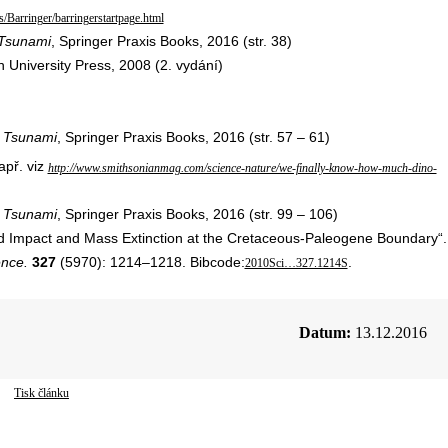
/Barringer/barringerstartpage.html
 Tsunami
, Springer Praxis Books, 2016 (str. 38)
n University Press, 2008 (2. vydání)
 Tsunami
, Springer Praxis Books, 2016 (str. 57 – 61)
apř. viz
http://www.smithsonianmag.com/science-nature/we-finally-know-how-much-dino-
 Tsunami
, Springer Praxis Books, 2016 (str. 99 – 106)
id Impact and Mass Extinction at the Cretaceous-Paleogene Boundary“.
ence.
327
(5970): 1214–1218. Bibcode:
.
2010Sci…327.1214S
Datum:
13.12.2016
Tisk článku