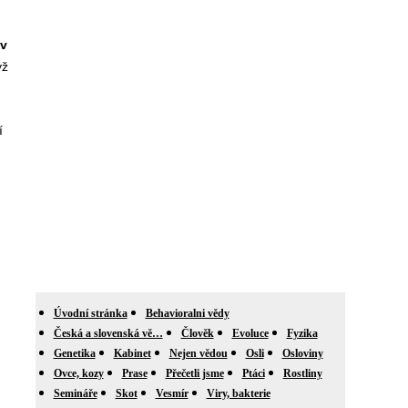
v
yž
í
Úvodní stránka
Behavioralni vědy
Česká a slovenská vě…
Člověk
Evoluce
Fyzika
Genetika
Kabinet
Nejen vědou
Osli
Osloviny
Ovce, kozy
Prase
Přečetli jsme
Ptáci
Rostliny
Semináře
Skot
Vesmír
Viry, bakterie