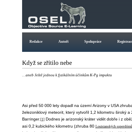
Redakce
Autoři
Spolupráce
Registrac
Když se zřítilo nebe
…aneb Ještě jednou k fyzikálním účinkům K-Pg impaktu
Asi před 50 000 lety dopadl na území Arizony v USA zhruba
železoniklový meteorit, který vytvořil 1,2 kilometru široký 
Barringer.
Dodnes je arizonský kráter vidět dobře i z obě
[1]
asi 0,2 kubického kilometru (zhruba 80
Louisianských superdóm