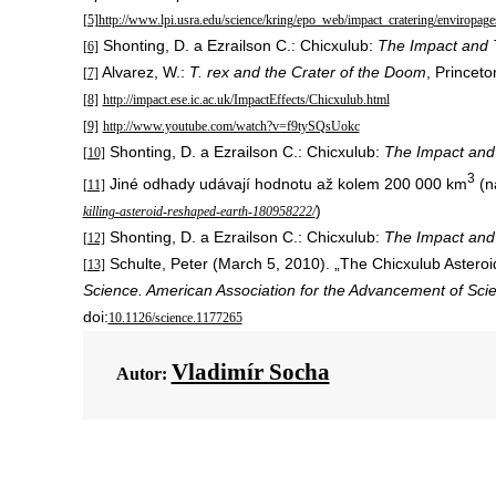
[5]
http://www.lpi.usra.edu/science/kring/epo_web/impact_cratering/enviropages
Shonting, D. a Ezrailson C.: Chicxulub:
The Impact and
[6]
Alvarez, W.:
T. rex and the Crater of the Doom
, Princeto
[7]
[8]
http://impact.ese.ic.ac.uk/ImpactEffects/Chicxulub.html
[9]
http://www.youtube.com/watch?v=f9tySQsUokc
Shonting, D. a Ezrailson C.: Chicxulub:
The Impact and
[10]
3
Jiné odhady udávají hodnotu až kolem 200 000 km
(n
[11]
)
killing-asteroid-reshaped-earth-180958222/
Shonting, D. a Ezrailson C.: Chicxulub:
The Impact and
[12]
Schulte, Peter (March 5, 2010). „The Chicxulub Astero
[13]
Science. American Association for the Advancement of Sci
doi:
10.1126/science.1177265
Vladimír Socha
Autor: