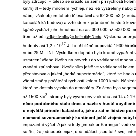
byly zdrcující – těleso se srazilo se zemí při rychlosti kol
km/h)
– tedy mnohem rychleji, než letí vystřelený náboj
[3]
náboji však objem tohoto tělesa činil asi 62 300 m
3
(zhruba
kancelářská budova) a vzhledem k průměrné hustotě kovo
kg/m
3
vychází jeho hmotnost na asi 300 000 až 500 000 me
třem až pěti
. Výsledná energi
velkým letadlovým lodím třídy Nimitz
17
hodnoty asi 1,2 x 10
J. To přibližně odpovídá 1930 hi
nebo 29 Mt TNT. Výsledkem dopadu bylo kromě vypaření v
usmrcení všeho živého na povrchu do vzdálenosti mnoha k
zranění způsoboval živočichům ještě ve vzdálenosti kolem 
představovala jakési „horké supertornádo“, které se hnalo 
všemi směry počáteční rychlostí kolem 1000 km/h. Následova
které se dostaly vysoko do atmosféry. Zničena byla vegeta
2
až 1500
km
, stromy byly vyvráceny v okruhu asi 14 až 19 
něco podobného stalo dnes a navíc v hustě obydlené 
o největší přírodní katastrofu, jakou zatím lidstvo po
nicméně severoamerický kontinent ještě zřejmě nebyl 
impozantní výčet. A jak si tedy „impaktor Barringer“ ved
se říci, že jednoduše nijak, obě události jsou totiž svojí in