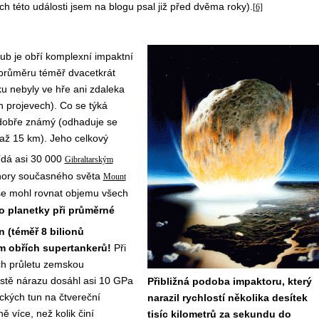
h této události jsem na blogu psal již před dvěma roky).
[6]
lub je obří komplexní impaktní
 průměru téměř dvacetkrát
ku nebyly ve hře ani zdaleka
ch projevech). Co se týká
 dobře známý (odhaduje se
až 15 km). Jeho celkový
ídá asi 30 000
Gibraltarským
 hory současného světa
Mount
 se mohl rovnat objemu všech
o planetky při průměrné
n (téměř 8 bilionů
ům obřích supertankerů!
Při
ch průletu zemskou
ístě nárazu dosáhl asi 10 GPa
Přibližná podoba impaktoru, který
ckých tun na čtvereční
narazil rychlostí několika desítek
ě více, než kolik činí
tisíc kilometrů za sekundu do