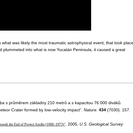
 what was likely the most traumatic astrophysical event, that took plac
id plummeted into what is now Yucatán Peninsula, it caused a great
a s průměrem základny 210 metrů a s kapacitou 76 000 diváků.
Meteor Crater formed by low-velocity impact“.
Nature.
434
(7030): 157.
, 2005,
U.S. Geological Survey
rough the End of Project Apollo (1960–1973)“