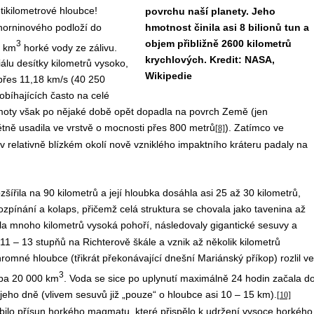
tikilometrové hloubce!
povrchu naší planety. Jeho
horninového podloží do
hmotnost činila asi 8 bilionů tun a
objem přibližně 2600 kilometrů
3
0 km
horké vody ze zálivu.
krychlových. Kredit: NASA,
álu desítky kilometrů vysoko,
Wikipedie
 přes 11,18 km/s (40 250
bíhajících často na celé
 hmoty však po nějaké době opět dopadla na povrch Země (jen
tně usadila ve vrstvě o mocnosti přes 800 metrů
). Zatímco ve
[8]
 v relativně blízkém okolí nově vzniklého impaktního kráteru padaly na
řila na 90 kilometrů a její hloubka dosáhla asi 25 až 30 kilometrů,
ozpínání a kolaps, přičemž celá struktura se chovala jako tavenina až
a mnoho kilometrů vysoká pohoří, následovaly gigantické sesuvy a
 – 13 stupňů na Richterově škále a vznik až několik kilometrů
mné hloubce (třikrát překonávající dnešní Mariánský příkop) rozlil ve
3
uba 20 000 km
. Voda se sice po uplynutí maximálně 24 hodin začala d
jeho dně (vlivem sesuvů již „pouze“ o hloubce asi 10 – 15 km).
[10]
bilo přísun horkého magmatu, které přispělo k udržení vysoce horkého