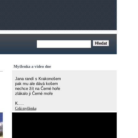
Myšlenka a video dne
Jana randí s Krakonošem
pak mu ale dává košem
nechce žít na Černé hoře
zlákalo ji Černé moře
K.....
Celá myšlenka