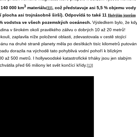
3
 140 000 km
materiálu
, což představuje asi 5,5 % objemu vody
[11]
 plocha asi trojnásobně širší). Odpovídá to také 11
Hořejším jezerům
1 % vodstva ve všech pozemských oceánech.
Výsledkem bylo, že kd
ladina v širokém okolí pravěkého zálivu o dobrých 10 až 20 metrů!
li, zaplavila níže položené oblasti, zdevastovala v cestě stojící
eánu na druhé straně planety měla po desítkách tisíc kilometrů putován
du dorazila na východě tato pohyblivá vodní pohoří k blízkým
00 až 500 metrů. I hollywoodské katastrofické trháky jsou jen slabým
chvátila před 66 miliony let svět končící křídy.
[13]