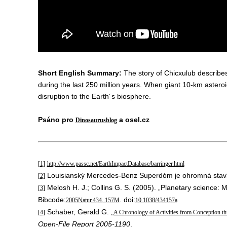
Short English Summary:
The story of Chicxulub describes
during the last 250 million years. When giant 10-km astero
disruption to the Earth´s biosphere.
Psáno pro
a osel.cz
Dinosaurusblog
[1]
http://www.passc.net/EarthImpactDatabase/barringer.html
Louisianský Mercedes-Benz Superdóm je ohromná stavb
[2]
Melosh H. J.; Collins G. S. (2005). „Planetary science: 
[3]
Bibcode:
. doi:
2005Natur.434..157M
10.1038/434157a
Schaber, Gerald G.
[4]
„A Chronology of Activities from Conception th
Open-File Report 2005-1190
.