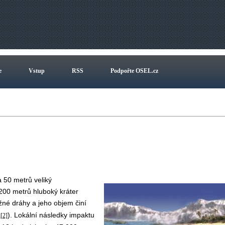
e
Vstup
RSS
Podpořte OSEL.cz
 50 metrů veliký
a 200 metrů hluboký kráter
žné dráhy a jeho objem činí
). Lokální následky impaktu
ů
[2]