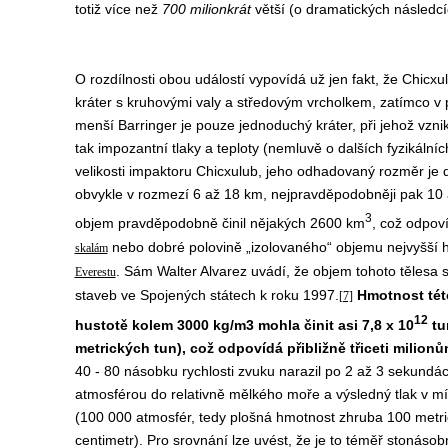
totiž více než
700 milionkrát
větší (o dramatických následcíc
O rozdílnosti obou událostí vypovídá už jen fakt, že Chicxu
kráter s kruhovými valy a středovým vrcholkem, zatímco v
menší Barringer je pouze jednoduchý kráter, při jehož vzni
tak impozantní tlaky a teploty (nemluvě o dalších fyzikální
velikosti impaktoru Chicxulub, jeho odhadovaný rozměr je
obvykle v rozmezí 6 až 18 km, nejpravděpodobněji pak 10 
3
objem pravděpodobně činil nějakých 2600 km
, což odpov
nebo dobré polovině „izolovaného“ objemu nejvyšší
skalám
. Sám Walter Alvarez uvádí, že objem tohoto tělesa
Everestu
staveb ve Spojených státech k roku 1997.
Hmotnost tét
[7]
12
hustotě kolem 3000 kg/m3 mohla činit asi 7,8 x 10
tu
metrických tun), což odpovídá přibližně třiceti milion
40 - 80 násobku rychlosti zvuku narazil po 2 až 3 sekundá
atmosférou do relativně mělkého moře a výsledný tlak v m
(100 000 atmosfér, tedy plošná hmotnost zhruba 100 metri
centimetr). Pro srovnání lze uvést, že je to téměř stonásobn