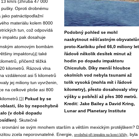
em 13 km/s (zhruba 47 000
 z pušky. Oproti drobnému
 jako patnáctipodlažní
vého materiálu kolem 8000
trických tun, což odpovídá
Podobný pohled se mohl
e impaktu pak dosahuje
naskytnout něšťastným obyvatelů
rošimským atomovým bombám
proto-Karibiku před 66,0 miliony let
ětšiny impaktoru
také
řádově několik desítek minut až
[4]
hodin po dopadu impaktoru
ilometrů, přičemž těžká
Chicxulub. Díky menší hloubce
20 kilometrů. Rázová vlna
okolních vod nebyla tsunami až
na vzdálenost asi 5 kilometrů
tolik vysoká (mohla mít i řádové
ly jej miliony tun vyvrženin,
kilometry), přesto dosahovaly vlny
ce na celkové ploše asi 800
výšky u pobřeží až přes 300 metrů.
kilometrů.
Pokud by se
[5]
Kredit: Jake Bailey a David Kring,
oblasti, šlo by nepochybně
Lunar and Planetary Institute
znalo (v době dopadu
osídlen)
. Skutečně
e ve srovnání se svým mnohem starším a větším mexickým protějškem? 
tenzitou zcela neporovnatelné. Energie,
, byla
uvolněná při impaktu na konci křídy