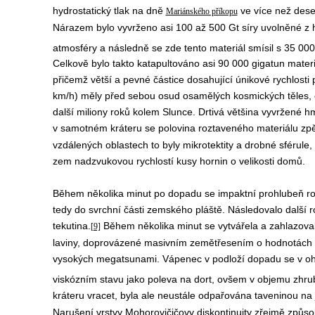
hydrostatický tlak na dně
ve více než dese
Mariánského příkopu
Nárazem bylo vyvrženo asi 100 až 500 Gt síry uvolněné z 
atmosféry a následně se zde tento materiál smísil s 35 00
Celkově bylo takto katapultováno asi 90 000 gigatun materi
přičemž větší a pevné částice dosahující únikové rychlosti
km/h) měly před sebou osud osamělých kosmických těles, o
další miliony roků kolem Slunce. Drtivá většina vyvržené
v samotném kráteru se polovina roztaveného materiálu zpě
vzdálených oblastech to byly mikrotektity a drobné sférule,
zem nadzvukovou rychlostí kusy hornin o velikosti domů.
Během několika minut po dopadu se impaktní prohlubeň rozší
tedy do svrchní části zemského pláště. Následovalo další r
tekutina.
Během několika minut se vytvářela a zahlazoval
[9]
laviny, doprovázené masivním zemětřesením o hodnotách 11
vysokých megatsunami. Vápenec v podloží dopadu se v ohro
viskózním stavu jako poleva na dort, ovšem v objemu zhr
kráteru vracet, byla ale neustále odpařována taveninou na 
Narušení vrstvy Mohorovičičovy diskontinuity zřejmě způso