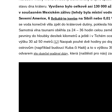
stavu dna kráteru.
Vyvrženo bylo celkově asi 130 000 až
v současném Mexickém zálivu (tehdy byla místní vodní
Severní Americe, 6
na Sibiři nebo 0,0
Bajkalským jezerům
se voda konečně vlila zpět do kráterové dutiny, poklesla h
Samotná vlna tsunami oběhla za 24 – 36 hodin celou zeměkou
pevniny do hloubky desítek kilometrů a ještě i v Tichém oc
výšku 30 až 50 metrů.
Naopak pouhé dvě hodiny po dopa
[12]
ostrovům (například budoucí Kuba či Haiti) a to s výškou 3
odvarem
, která (naštěstí pro nás) za
této skutečné pradávné zkázy