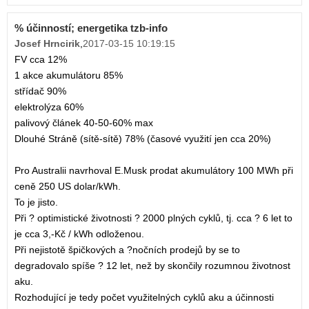
% účinností; energetika tzb-info
Josef Hrncirik
,
2017-03-15 10:19:15
FV cca 12%
1 akce akumulátoru 85%
střídač 90%
elektrolýza 60%
palivový článek 40-50-60% max
Dlouhé Stráně (sítě-sítě) 78% (časové využití jen cca 20%)
Pro Australii navrhoval E.Musk prodat akumulátory 100 MWh při
ceně 250 US dolar/kWh.
To je jisto.
Při ? optimistické životnosti ? 2000 plných cyklů, tj. cca ? 6 let to
je cca 3,-Kč / kWh odloženou.
Při nejistotě špičkových a ?nočních prodejů by se to
degradovalo spíše ? 12 let, než by skončily rozumnou životnost
aku.
Rozhodující je tedy počet využitelných cyklů aku a účinnosti