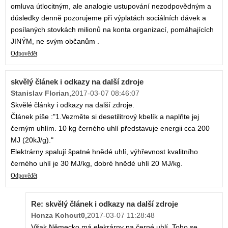
omluva útlocitným, ale analogie ustupování nezodpovědným a
důsledky denně pozorujeme při výplatách sociálních dávek a
posílaných stovkách milionů na konta organizací, pomáhajících
JINÝM, ne svým občanům .
Odpovědět
skvělý článek i odkazy na další zdroje
Stanislav Florian
,
2017-03-07 08:46:07
Skvělé články i odkazy na další zdroje.
Článek píše :"1.Vezměte si desetilitrový kbelík a naplňte jej
černým uhlím. 10 kg černého uhlí představuje energii cca 200
MJ (20kJ/g)."
Elektrárny spalují špatné hnědé uhlí, výhřevnost kvalitního
černého uhlí je 30 MJ/kg, dobré hnědé uhlí 20 MJ/kg.
Odpovědět
Re: skvělý článek i odkazy na další zdroje
Honza Kohout0
,
2017-03-07 11:28:48
Však Německo má elekrárny na černé uhlí. Toho se