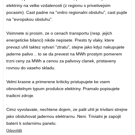
elektriny na velke vzdalenosti (z regionu s privetivejsim
pocasim). Cast padne na "vnitro regionalni obsluhu", cast pujde
na "evropskou obsluhu".
Vsimnete si prosim, ze o cenach transportu (resp. jejich
energeticke bilanci) nikde nepisete. Presto ty vlaky, ktere
prevazi uhli taktez vytvari "ztratu", stejne jako kdyz nakupujete
jaderne palivo .. to se da prevest na MWh prostym pomerem
trzni ceny za MWh a cenou za palivovy clanek, pristaveny
rovnou do vaseho skladu.
Velmi krasne a primerene kriticky pristupujete ke vsem
obnovitelnym typum produkce elektriny. Pramalo popisujete
tradicni zdroje.
Cimz vyvolavate, nechtene dojem, ze palit uhli je trivilani strejne
jako obsluhovat jadernou elektrarnu. Neni. Trivialni je zapojit
baterii k solarnimu panelu.
Odpovědět