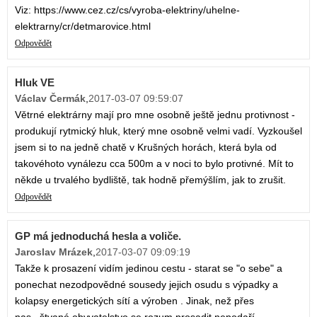
Viz: https://www.cez.cz/cs/vyroba-elektriny/uhelne-
elektrarny/cr/detmarovice.html
Odpovědět
Hluk VE
Václav Čermák
,
2017-03-07 09:59:07
Větrné elektrárny mají pro mne osobně ještě jednu protivnost -
produkují rytmický hluk, který mne osobně velmi vadí. Vyzkoušel
jsem si to na jedně chatě v Krušných horách, která byla od
takovéhoto vynálezu cca 500m a v noci to bylo protivné. Mít to
někde u trvalého bydliště, tak hodně přemýšlím, jak to zrušit.
Odpovědět
GP má jednoduchá hesla a voliče.
Jaroslav Mrázek
,
2017-03-07 09:09:19
Takže k prosazení vidím jedinou cestu - starat se "o sebe" a
ponechat nezodpovědné sousedy jejich osudu s výpadky a
kolapsy energetických sítí a výroben . Jinak, než přes