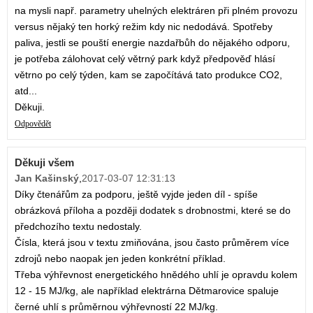
na mysli např. parametry uhelných elektráren při plném provozu
versus nějaký ten horký režim kdy nic nedodává. Spotřeby
paliva, jestli se pouští energie nazdařbůh do nějakého odporu,
je potřeba zálohovat celý větrný park když předpověď hlásí
větrno po celý týden, kam se započítává tato produkce CO2,
atd...
Děkuji.
Odpovědět
Děkuji všem
Jan Kašinský
,
2017-03-07 12:31:13
Díky čtenářům za podporu, ještě vyjde jeden díl - spíše
obrázková příloha a později dodatek s drobnostmi, které se do
předchozího textu nedostaly.
Čísla, která jsou v textu zmiňována, jsou často průměrem více
zdrojů nebo naopak jen jeden konkrétní příklad.
Třeba výhřevnost energetického hnědého uhlí je opravdu kolem
12 - 15 MJ/kg, ale například elektrárna Dětmarovice spaluje
černé uhlí s průměrnou výhřevností 22 MJ/kg.