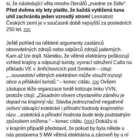
si, že následující věta mnoho čtenářů „zvedne ze židle“.
Před dvěma sty lety platilo, že každá vytěžená tuna
uhlí zachránila jeden vzrostlý strom!
Lesnatost
Českých zemí je v současné době nejvyšší za posledních
250 let.
ZDE
Ještě pohled na některé argumenty zastánců
obnovitelných zdrojů nebo odpůrců zdrojů jaderných.
Kam až lze dojít. Námitku, že větrné elektrárny poškozují
vzhled krajiny a odpuzují turisty, vyvrací sdružení Calla na
příkladu VE v Jinřichovicích pod Smrkem – cituji:
„
...sousedství větrných elektráren může sloužit rozvoji
obce a přilákání turistů.“ –
konec citátu.
Ovšem
ZDE
zástupce téže organizace tvrdě kritizuje linku VVN,
protože cituji: „
Zásadním vlivem chystaného záměru je
dopad na krajinný ráz. Stavba jednoznačně negativně
ovlivní stávající estetické i přírodní hodnoty krajinného
rázu ...estetická a přírodní hodnota bude tedy podstatným
způsobem snížena.“
– konec citátu. (
) Dokážu si
ZDE
v krajním případě představit, že pokud by byla někde u
nás postavena 5 MW větrná elektrárna a zároveň by u ní