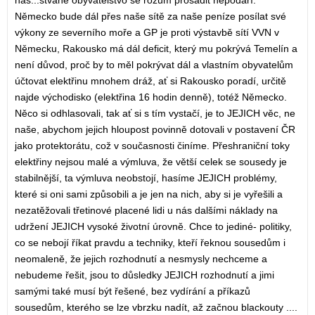
nas...štvané obyvatelstvo se rozum prosadit nepodaří.
Německo bude dál přes naše sítě za naše peníze posílat své
výkony ze severního moře a GP je proti výstavbě sítí VVN v
Německu, Rakousko má dál deficit, který mu pokrývá Temelín a
není důvod, proč by to měl pokrývat dál a vlastním obyvatelům
účtovat elektřinu mnohem dráž, ať si Rakousko poradí, určitě
najde východisko (elektřina 16 hodin denně), totéž Německo.
Něco si odhlasovali, tak ať si s tím vystačí, je to JEJICH věc, ne
naše, abychom jejich hloupost povinně dotovali v postavení ČR
jako protektorátu, což v současnosti činíme. Přeshraniční toky
elektřiny nejsou malé a výmluva, že větší celek se sousedy je
stabilnější, ta výmluva neobstojí, hasíme JEJICH problémy,
které si oni sami způsobili a je jen na nich, aby si je vyřešili a
nezatěžovali třetinové placené lidi u nás dalšími náklady na
udržení JEJICH vysoké životní úrovně. Chce to jediné- politiky,
co se nebojí říkat pravdu a techniky, kteří řeknou sousedům i
neomaleně, že jejich rozhodnutí a nesmysly nechceme a
nebudeme řešit, jsou to důsledky JEJICH rozhodnutí a jimi
samými také musí být řešené, bez vydírání a příkazů
sousedům, kterého se lze vbrzku nadít, až začnou blackouty ....