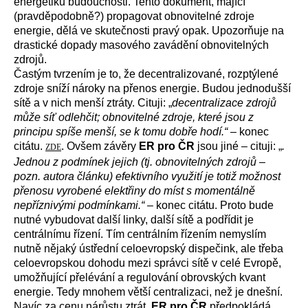
energetiku budoucnosti. Tento dokument, mající
(pravděpodobně?) propagovat obnovitelné zdroje
energie, dělá ve skutečnosti pravý opak. Upozorňuje na
drastické dopady masového zavádění obnovitelných
zdrojů.
Častým tvrzením je to, že
decentralizované, rozptýlené
zdroje sníží nároky na přenos energie
. Budou jednodušší
sítě a v nich menší ztráty. Cituji: „
decentralizace zdrojů
může síť odlehčit; obnovitelné zdroje, které jsou z
principu spíše menší, se k tomu dobře hodí.“
– konec
citátu.
. Ovšem závěry
ER pro ČR
jsou jiné – cituji: „
.
ZDE
Jednou z podmínek jejich (tj. obnovitelných zdrojů –
pozn. autora článku) efektivního využití je totiž možnost
přenosu vyrobené elektřiny do míst s momentálně
nepříznivými podmínkami.“ –
konec citátu. Proto bude
nutné vybudovat další linky, další sítě a podřídit je
centrálnímu řízení. Tím centrálním řízením nemyslím
nutně nějaký ústřední celoevropský dispečink, ale třeba
celoevropskou dohodu mezi správci sítě v celé Evropě,
umožňující přelévání a regulování obrovských kvant
energie. Tedy mnohem větší centralizaci, než je dnešní.
Navíc za cenu nárůstu ztrát.
ER pro ČR
předpokládá