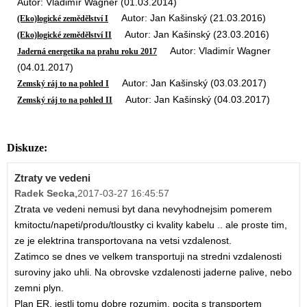
Autor: Vladimír Wagner (01.03.2014)
Autor: Jan Kašinský (21.03.2016)
(Eko)logické zemědělství I
Autor: Jan Kašinský (23.03.2016)
(Eko)logické zemědělství II
Autor: Vladimír Wagner
Jaderná energetika na prahu roku 2017
(04.01.2017)
Autor: Jan Kašinský (03.03.2017)
Zemský ráj to na pohled I
Autor: Jan Kašinský (04.03.2017)
Zemský ráj to na pohled II
Diskuze:
Ztraty ve vedeni
Radek Secka
,
2017-03-27 16:45:57
Ztrata ve vedeni nemusi byt dana nevyhodnejsim pomerem
kmitoctu/napeti/produ/tloustky ci kvality kabelu .. ale proste tim,
ze je elektrina transportovana na vetsi vzdalenost.
Zatimco se dnes ve velkem transportuji na stredni vzdalenosti
suroviny jako uhli. Na obrovske vzdalenosti jaderne palive, nebo
zemni plyn.
Plan ER, jestli tomu dobre rozumim, pocita s transportem