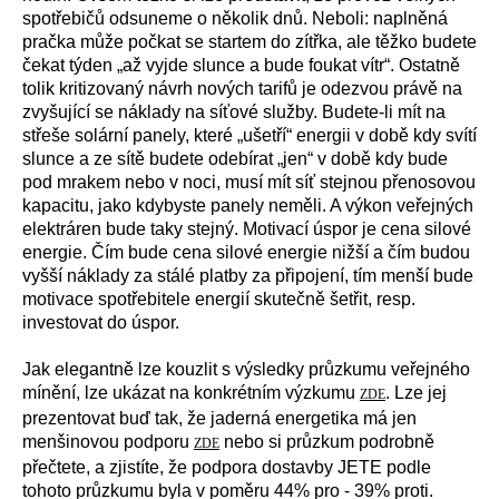
spotřebičů odsuneme o několik dnů. Neboli: naplněná
pračka může počkat se startem do zítřka, ale těžko budete
čekat týden „až vyjde slunce a bude foukat vítr“. Ostatně
tolik kritizovaný návrh nových tarifů je odezvou právě na
zvyšující se náklady na síťové služby. Budete-li mít na
střeše solární panely, které „ušetří“ energii v době kdy svítí
slunce a ze sítě budete odebírat „jen“ v době kdy bude
pod mrakem nebo v noci, musí mít síť stejnou přenosovou
kapacitu, jako kdybyste panely neměli. A výkon veřejných
elektráren bude taky stejný. Motivací úspor je cena silové
energie. Čím bude cena silové energie nižší a čím budou
vyšší náklady za stálé platby za připojení, tím menší bude
motivace spotřebitele energií skutečně šetřit, resp.
investovat do úspor.
Jak elegantně lze kouzlit s výsledky průzkumu veřejného
mínění, lze ukázat na konkrétním výzkumu
. Lze jej
ZDE
prezentovat buď tak, že jaderná energetika má jen
menšinovou podporu
nebo si průzkum podrobně
ZDE
přečtete, a zjistíte, že podpora dostavby JETE podle
tohoto průzkumu byla v poměru 44% pro - 39% proti.