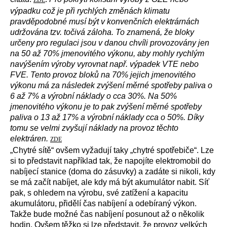
ZDE
výpadku což je při rychlých změnách klimatu
pravděpodobné musí být v konvenčních elektrárnách
udržována tzv. točivá záloha. To znamená, že bloky
určeny pro regulaci jsou v danou chvíli provozovány jen
na 50 až 70% jmenovitého výkonu, aby mohly rychlým
navýšením výroby vyrovnat např. výpadek VTE nebo
FVE. Tento provoz bloků na 70% jejich jmenovitého
výkonu má za následek zvýšení měrné spotřeby paliva o
6 až 7% a výrobní náklady o cca 30%. Na 50%
jmenovitého výkonu je to pak zvýšení měrné spotřeby
paliva o 13 až 17% a výrobní náklady cca o 50%. Díky
tomu se velmi zvyšují náklady na provoz těchto
elektráren.
ZDE
„
Chytré sítě“ ovšem vyžadují taky „chytré spotřebiče“. Lze
si to představit například tak, že napojíte elektromobil do
nabíjecí stanice (doma do zásuvky) a zadáte si nikoli, kdy
se má začít nabíjet, ale kdy má být akumulátor nabit. Síť
pak, s ohledem na výrobu, své zatížení a kapacitu
akumulátoru, přidělí čas nabíjení a odebíraný výkon.
Takže bude možné čas nabíjení posunout až o několik
hodin. Ovšem těžko si lze představit, že provoz velkých