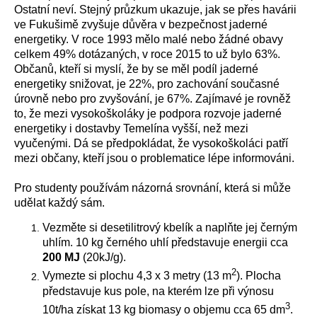
Ostatní neví. Stejný průzkum ukazuje, jak se přes havárii
ve Fukušimě zvyšuje důvěra v bezpečnost jaderné
energetiky. V roce 1993 mělo malé nebo žádné obavy
celkem 49% dotázaných, v roce 2015 to už bylo 63%.
Občanů, kteří si myslí, že by se měl podíl jaderné
energetiky snižovat, je 22%, pro zachování současné
úrovně nebo pro zvyšování, je 67%. Zajímavé je rovněž
to, že mezi vysokoškoláky je podpora rozvoje jaderné
energetiky i dostavby Temelína vyšší, než mezi
vyučenými. Dá se předpokládat, že vysokoškoláci patří
mezi občany, kteří jsou o problematice lépe informováni.
Pro studenty používám názorná srovnání, která si může
udělat každý sám.
Vezměte si desetilitrový kbelík a naplňte jej černým
uhlím. 10 kg černého uhlí představuje energii cca
200 MJ
(20kJ/g).
2
Vymezte si plochu 4,3 x 3 metry (13 m
). Plocha
představuje kus pole, na kterém lze při výnosu
3
10t/ha získat 13 kg biomasy o objemu cca 65 dm
.