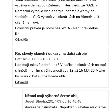
využívá v demagogii Zelených, kteří tvrdí, že "OZE v
Německu vyrobilo více energie, než z elekrárny na
*hnědé* uhlí". O výrobě v elektrárnách na *černé* uhlí
cíleně nemluví.
Poloviční pravda je horší než lež. A Zelení pravidelně
lžou.
Odpovědět
Re: skvělý článek i odkazy na další zdroje
Petr Kr
,
2017-03-07 11:57:18
Kde mají takové dobré uhlí? V našich elektrárnách se topí
s hnědým uhlím s výhřevností cca 12 až 15 MJ. 20 MJ/kg
by muselo být suché hnědé uhlí.
Odpovědět
Němci mají výborné černé uhlí,
Josef Blecha
,
2017-03-08 10:48:45
dovážené z Austrálie. Například v uhelné elektrárně