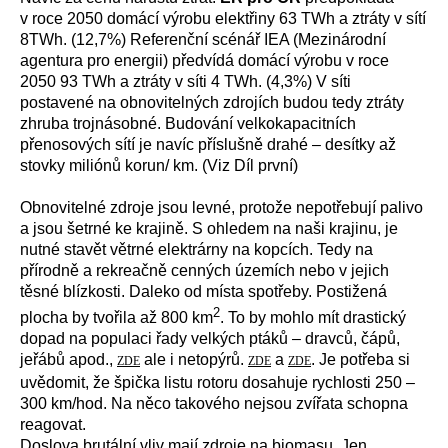
v roce 2050 domácí výrobu elektřiny 63 TWh a ztráty v sítí
8TWh. (12,7%) Referenční scénář IEA (Mezinárodní
agentura pro energii) předvídá domácí výrobu v roce
2050 93 TWh a ztráty v síti 4 TWh. (4,3%) V síti
postavené na obnovitelných zdrojích budou tedy ztráty
zhruba trojnásobné. Budování velkokapacitních
přenosových sítí je navíc příslušně drahé – desítky až
stovky miliónů korun/ km. (Viz Díl první)
Obnovitelné zdroje jsou levné, protože nepotřebují palivo
a jsou šetrné ke krajině
. S ohledem na naši krajinu, je
nutné stavět větrné elektrárny na kopcích. Tedy na
přírodně a rekreačně cenných územích nebo v jejich
těsné blízkosti. Daleko od místa spotřeby. Postižená
2
plocha by tvořila až 800 km
. To by mohlo mít drastický
dopad na populaci řady velkých ptáků – dravců, čápů,
jeřábů apod.,
ale i netopýrů.
a
. Je potřeba si
ZDE
ZDE
ZDE
uvědomit, že špička listu rotoru dosahuje rychlosti 250 –
300 km/hod. Na něco takového nejsou zvířata schopna
reagovat.
Doslova brutální vliv mají zdroje na biomasu. Jen