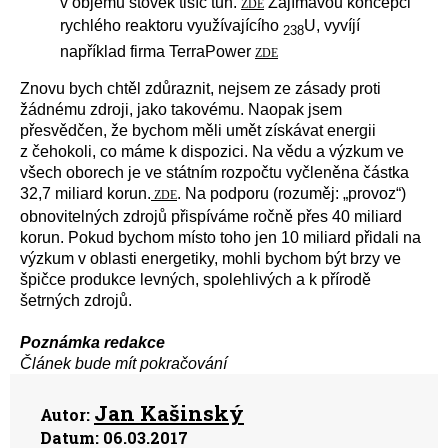
v objemu stovek tisíc tun.
Zajímavou koncepci
ZDE
rychlého reaktoru využívajícího
U, vyvíjí
238
například firma TerraPower
ZDE
Znovu bych chtěl zdůraznit, nejsem ze zásady proti
žádnému zdroji, jako takovému. Naopak jsem
přesvědčen, že bychom měli umět získávat energii
z čehokoli, co máme k dispozici. Na vědu a výzkum ve
všech oborech je ve státním rozpočtu vyčleněna částka
32,7 miliard korun.
. Na podporu (rozuměj: „provoz“)
ZDE
obnovitelných zdrojů přispíváme ročně přes 40 miliard
korun. Pokud bychom místo toho jen 10 miliard přidali na
výzkum v oblasti energetiky, mohli bychom být brzy ve
špičce produkce levných, spolehlivých a k přírodě
šetrných zdrojů.
Poznámka redakce
Článek bude mít pokračování
Jan Kašinský
Autor:
Datum:
06.03.2017