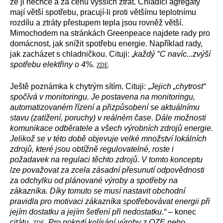
že ji nechce a za cenu vyšších ztrát. Chladící agregáty
mají větší spotřebu, pracují-li proti většímu teplotnímu
rozdílu a ztráty přestupem tepla jsou rovněž větší.
Mimochodem na stránkách Greenpeace najdete rady pro
domácnost, jak snížit spotřebu energie. Například rady,
jak zacházet s chladničkou. Cituji: „
každý °C navíc...zvýší
spotřebu elektřiny o 4%.
ZDE
Ještě poznámka k chytrým sítím. Cituji: „
Jejich „chytrost“
spočívá v monitoringu. Je postavena na monitoringu,
automatizovaném řízení a přizpůsobení se aktuálnímu
stavu (zatížení, poruchy) v reálném čase. Dále možnosti
komunikace odběratele a všech výrobních zdrojů energie.
Jelikož se v této době objevuje velké množství lokálních
zdrojů, které jsou obtížně regulovatelné, roste i
požadavek na regulaci těchto zdrojů. V tomto konceptu
lze považovat za zcela zásadní přesunutí odpovědnosti
za odchylku od plánované výroby a spotřeby na
zákazníka. Díky tomuto se musí nastavit obchodní
pravidla pro motivaci zákazníka spotřebovávat energii při
jejím dostatku a jejím šetření při nedostatku.“
– konec
citátu.
.
Pro pokrytí kolísání výroby z OZE nebo