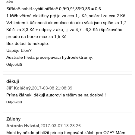
aku.
Střídač-nabití-vybití-střídač 0,9*0,9*,85*0,85 = 0,6
1 kWh větrné elektřiny prý je za cca 1,- Kč, solární za cca 2 Kč.
Vzhledem k ůčinnosti akumulace do aku však jsou spíše za 1,7
Kč či za 3,3 Kč + odpisy z aku, tj. za 4,7 - 6,3 Kč i špičkového
proudu na burze max za 1,5 Kč.
Bez dotací to nekupte.
Uspěje Elon?
Austrálie hledá přečerpávací hydroelektrárny.
Odpovědět
děkuji
Jiří Koláčný
,
2017-03-08 21:08:39
Príma článek! děkuji autorovi a těším se na doslov!!!
Odpovědět
Zálohy
Antonín Hvízdal
,
2017-03-07 13:23:26
Mohl by někdo přiblížit princip fungování záloh pro OZE? Mám