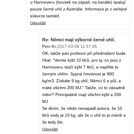
u Hannoveru (kousek na západ, na kanále) spalují
pouze černé uhlí z Austrálie. Informace je z veřejné
exkurze tamtéž.
Odpovědět
Re: Němci mají výborné černé uhlí,
Petr Kr
,
2017-03-08 11:57:05
OK, takže pan profesor při přednášení bude
říkat: "Vemte kýbl 10 litrů, pro ty, co jsou z
Hannoveru stačí kýbl 7 litrů, a naplňte to
černým uhlím. Sypná hmotnost je 900
kg/m3. Získáte 9 kg uhlí, Němci 6 a půl, a
máte všichni 200 MJ." Takže, co to zásadně
mění? Principiálně mají všichni kýbl a 200
MJ.
Se divím, že nikdo nenapadl autora, že 10
litrů vody je 10 kg, ale že u uhlí to je méně a
že tedy lže.
Odpovědět