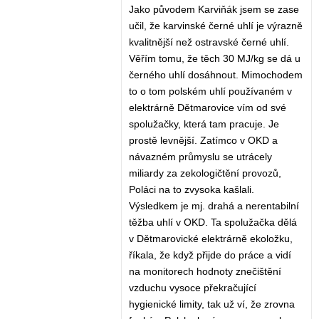
Jako původem Karviňák jsem se zase
učil, že karvinské černé uhlí je výrazně
kvalitnější než ostravské černé uhlí.
Věřím tomu, že těch 30 MJ/kg se dá u
černého uhlí dosáhnout. Mimochodem
to o tom polském uhlí používaném v
elektrárně Dětmarovice vím od své
spolužačky, která tam pracuje. Je
prostě levnější. Zatímco v OKD a
návazném průmyslu se utrácely
miliardy za zekologičtění provozů,
Poláci na to zvysoka kašlali.
Výsledkem je mj. drahá a nerentabilní
těžba uhlí v OKD. Ta spolužačka dělá
v Dětmarovické elektrárně ekoložku,
říkala, že když přijde do práce a vidí
na monitorech hodnoty znečištění
vzduchu vysoce překračující
hygienické limity, tak už ví, že zrovna