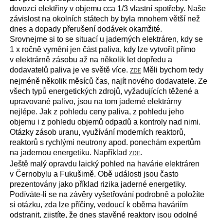
dovozci elektřiny v objemu cca 1/3 vlastní spotřeby. Naše
závislost na okolních státech by byla mnohem větší než
dnes a dopady přerušení dodávek okamžité.
Srovnejme si to se situací u jaderných elektráren, kdy se
1 x ročně vymění jen část paliva, kdy lze vytvořit přímo
v elektrárně zásobu až na několik let dopředu a
dodavatelů paliva je ve světě více.
Měli bychom tedy
ZDE
nejméně několik měsíců čas, najít nového dodavatele. Ze
všech typů energetických zdrojů, vyžadujících těžené a
upravované palivo, jsou na tom jaderné elektrárny
nejlépe. Jak z pohledu ceny paliva, z pohledu jeho
objemu i z pohledu objemů odpadů a kontroly nad nimi.
Otázky zásob uranu, využívání moderních reaktorů,
reaktorů s rychlými neutrony apod. ponechám expertům
na jadernou energetiku. Například
.
ZDE
Ještě malý opravdu laický pohled na havárie elektráren
v Černobylu a Fukušimě. Obě události jsou často
prezentovány jako příklad rizika jaderné energetiky.
Podíváte-li se na závěry vyšetřování podrobně a položíte
si otázku, zda lze příčiny, vedoucí k oběma haváriím
odstranit, zjistíte, že dnes stavěné reaktory jsou odolné