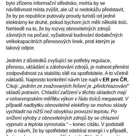
bylo zřízeno informační středisko, mohla by se
návštěvnost místa zvýšit, ale už si nedokážu představit,
že by po republice putovaly proudy turistů od jedné
elektrárny ke druhé, pokud bychom jich měli několik tisíc.
Nehledě na to, že by rozvoj obnovitelných zdrojů
závislých na počasí, vyžadoval budování dodatečných
velkokapacitních přenosových linek, proti kterým je
takový odpor.
Jedním z důsledků zvyšující se potřeby regulace,
přenosu, ukládání a zálohování zdrojů, je nutnost přenést
zodpovědnost za stabilitu sítě na spotřebitele. A to včetně
nákladů. Naprosto konkrétní návrh lze najít v
ER pro ČR.
Cituji:
„jedním ze zvažovaných řešení je „předchlazování“
skladů potravin. Chladící zařízení v těchto skladech mají
v celoevropském měřítku výkon v řádu tisíců megawatt. V
případě nadbytku obnovitelné elektřiny se mohou sklady
vychladit na nižší než obvyklou provozní teplotu. Po
snížení výroby z obnovitelných zdrojů by se chlazení
vypnulo a teplota vyrovnala.“
– konec citátu. V podstatě
jde o návrh, že by spotřebitel odebíral energii i v případě,