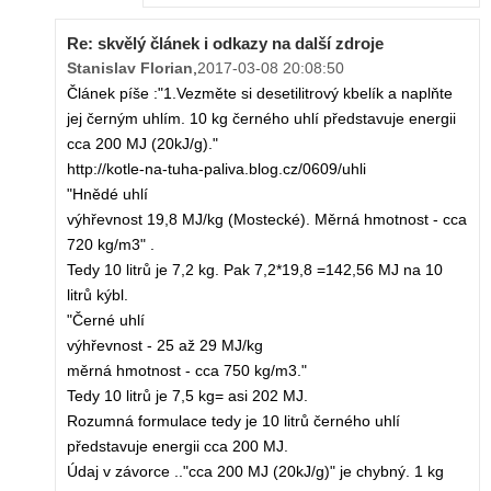
Re: skvělý článek i odkazy na další zdroje
Stanislav Florian
,
2017-03-08 20:08:50
Článek píše :"1.Vezměte si desetilitrový kbelík a naplňte
jej černým uhlím. 10 kg černého uhlí představuje energii
cca 200 MJ (20kJ/g)."
http://kotle-na-tuha-paliva.blog.cz/0609/uhli
"Hnědé uhlí
výhřevnost 19,8 MJ/kg (Mostecké). Měrná hmotnost - cca
720 kg/m3" .
Tedy 10 litrů je 7,2 kg. Pak 7,2*19,8 =142,56 MJ na 10
litrů kýbl.
"Černé uhlí
výhřevnost - 25 až 29 MJ/kg
měrná hmotnost - cca 750 kg/m3."
Tedy 10 litrů je 7,5 kg= asi 202 MJ.
Rozumná formulace tedy je 10 litrů černého uhlí
představuje energii cca 200 MJ.
Údaj v závorce .."cca 200 MJ (20kJ/g)" je chybný. 1 kg