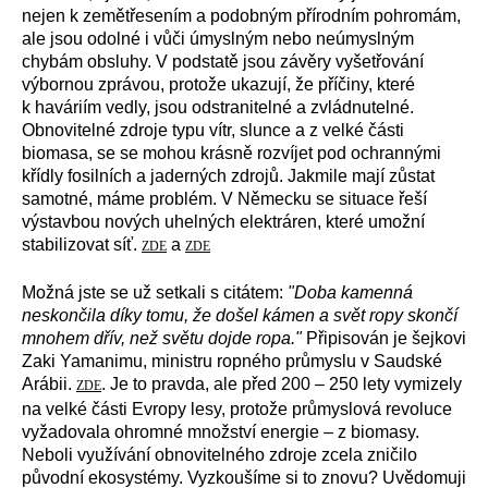
nejen k zemětřesením a podobným přírodním pohromám,
ale jsou odolné i vůči úmyslným nebo neúmyslným
chybám obsluhy. V podstatě jsou závěry vyšetřování
výbornou zprávou, protože ukazují, že příčiny, které
k haváriím vedly, jsou odstranitelné a zvládnutelné.
Obnovitelné zdroje typu vítr, slunce a z velké části
biomasa, se se mohou krásně rozvíjet pod ochrannými
křídly fosilních a jaderných zdrojů. Jakmile mají zůstat
samotné, máme problém. V Německu se situace řeší
výstavbou nových uhelných elektráren, které umožní
stabilizovat síť.
a
ZDE
ZDE
Možná jste se už setkali s citátem:
"Doba kamenná
neskončila díky tomu, že došel kámen a svět ropy skončí
mnohem dřív, než světu dojde ropa."
Připisován je šejkovi
Zaki Yamanimu, ministru ropného průmyslu v Saudské
Arábii.
. Je to pravda, ale před 200 – 250 lety vymizely
ZDE
na velké části Evropy lesy, protože průmyslová revoluce
vyžadovala ohromné množství energie – z biomasy.
Neboli využívání obnovitelného zdroje zcela zničilo
původní ekosystémy. Vyzkoušíme si to znovu? Uvědomuji