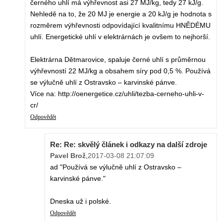
černého uhlí má výhřevnost asi 27 MJ/kg, tedy 27 kJ/g.
Nehledě na to, že 20 MJ je energie a 20 kJ/g je hodnota s
rozměrem výhřevnosti odpovídající kvalitnímu HNĚDÉMU
uhlí. Energetické uhlí v elektrárnách je ovšem to nejhorší.
Elektrárna Dětmarovice, spaluje černé uhlí s průměrnou
výhřevností 22 MJ/kg a obsahem síry pod 0,5 %. Používá
se výlučně uhlí z Ostravsko – karvinské pánve.
Více na: http://oenergetice.cz/uhli/tezba-cerneho-uhli-v-
cr/
Odpovědět
Re: Re: skvělý článek i odkazy na další zdroje
Pavel Brož
,
2017-03-08 21:07:09
ad "Používá se výlučně uhlí z Ostravsko –
karvinské pánve."
Dneska už i polské.
Odpovědět