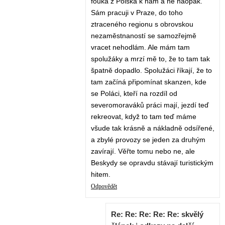
fouká z Polska k nám a ne naopak.
Sám pracuji v Praze, do toho
ztraceného regionu s obrovskou
nezaměstnaností se samozřejmě
vracet nehodlám. Ale mám tam
spolužáky a mrzí mě to, že to tam tak
špatně dopadlo. Spolužáci říkají, že to
tam začíná připomínat skanzen, kde
se Poláci, kteří na rozdíl od
severomoraváků práci mají, jezdí teď
rekreovat, když to tam teď máme
všude tak krásně a nákladně odsířené,
a zbylé provozy se jeden za druhým
zavírají. Věřte tomu nebo ne, ale
Beskydy se opravdu stávají turistickým
hitem.
Odpovědět
Re: Re: Re: Re: Re: skvělý