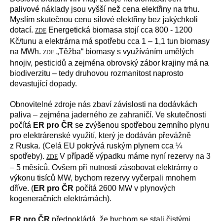
palivové náklady jsou vyšší než cena elektřiny na trhu.
Myslím skutečnou cenu silové elektřiny bez jakýchkoli
dotací.
Energetická biomasa stojí cca 800 - 1200
ZDE
Kč/tunu a elektrárna má spotřebu cca 1 – 1,1 tun biomasy
na MWh.
„Těžba“ biomasy s využíváním umělých
ZDE
hnojiv, pesticidů a zejména obrovský zábor krajiny má na
biodiverzitu – tedy druhovou rozmanitost naprosto
devastující dopady.
Obnovitelné zdroje nás zbaví závislosti na dodávkách
paliva – zejména jaderného ze zahraničí
. Ve skutečnosti
počítá
ER pro ČR
se zvýšenou spotřebou zemního plynu
pro elektrárenské využití, který je dodáván převážně
z Ruska. (Celá EU pokrývá ruským plynem cca ¼
spotřeby).
V případě výpadku máme nyní rezervy na 3
ZDE
– 5 měsíců. Ovšem při nutnosti zásobovat elektrárny o
výkonu tisíců MW, bychom rezervy vyčerpali mnohem
dříve. (
ER pro ČR
počítá 2600 MW v plynových
kogeneračních elektrárnách).
ER pro ČR
předpokládá, že bychom se stali čistými