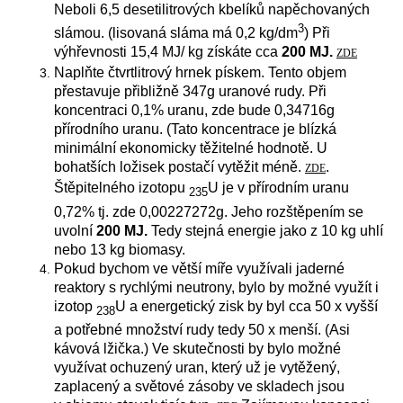
Neboli 6,5 desetilitrových kbelíků napěchovaných
3
slámou. (lisovaná sláma má 0,2 kg/dm
) Při
výhřevnosti 15,4 MJ/ kg získáte cca
200 MJ.
ZDE
Naplňte čtvrtlitrový hrnek pískem. Tento objem
přestavuje přibližně 347g uranové rudy. Při
koncentraci 0,1% uranu, zde bude 0,34716g
přírodního uranu. (Tato koncentrace je blízká
minimální ekonomicky těžitelné hodnotě. U
bohatších ložisek postačí vytěžit méně.
.
ZDE
Štěpitelného izotopu
U je v přírodním uranu
235
0,72% tj. zde 0,00227272g. Jeho rozštěpením se
uvolní
200 MJ.
Tedy stejná energie jako z 10 kg uhlí
nebo 13 kg biomasy.
Pokud bychom ve větší míře využívali jaderné
reaktory s rychlými neutrony, bylo by možné využít i
izotop
U a energetický zisk by byl cca 50 x vyšší
238
a potřebné množství rudy tedy 50 x menší. (Asi
kávová lžička.) Ve skutečnosti by bylo možné
využívat ochuzený uran, který už je vytěžený,
zaplacený a světové zásoby ve skladech jsou