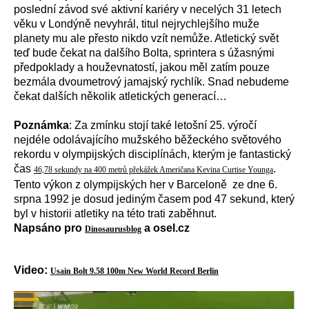
poslední závod své aktivní kariéry v necelých 31 letech
věku v Londýně nevyhrál, titul nejrychlejšího muže
planety mu ale přesto nikdo vzít nemůže. Atletický svět
teď bude čekat na dalšího Bolta, sprintera s úžasnými
předpoklady a houževnatostí, jakou měl zatím pouze
bezmála dvoumetrový jamajský rychlík. Snad nebudeme
čekat dalších několik atletických generací…
Poznámka
: Za zmínku stojí také letošní 25. výročí
nejdéle odolávajícího mužského běžeckého světového
rekordu v olympijských disciplínách, kterým je fantastický
čas
.
46,78 sekundy na 400 metrů překážek Američana Kevina Curtise Younga
Tento výkon z olympijských her v Barceloně ze dne 6.
srpna 1992 je dosud jediným časem pod 47 sekund, který
byl v historii atletiky na této trati zaběhnut.
Napsáno pro
a osel.cz
Dinosaurusblog
Video:
Usain Bolt 9.58 100m New World Record Berlin