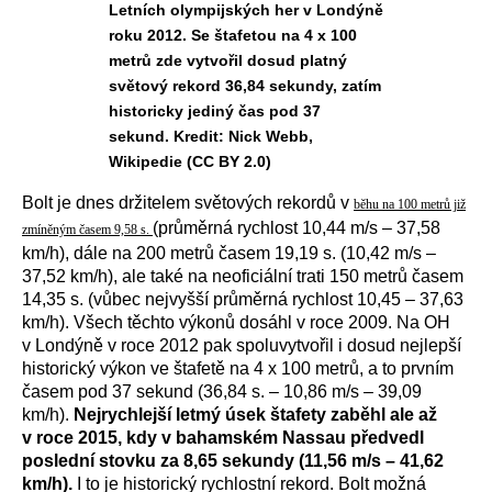
Letních olympijských her v Londýně
roku 2012. Se štafetou na 4 x 100
metrů zde vytvořil dosud platný
světový rekord 36,84 sekundy, zatím
historicky jediný čas pod 37
sekund. Kredit: Nick Webb,
Wikipedie (CC BY 2.0)
Bolt je dnes držitelem světových rekordů v
běhu na 100 metrů již
(průměrná rychlost 10,44 m/s – 37,58
zmíněným časem 9,58 s.
km/h), dále na 200 metrů časem 19,19 s. (10,42 m/s –
37,52 km/h), ale také na neoficiální trati 150 metrů časem
14,35 s. (vůbec nejvyšší průměrná rychlost 10,45 – 37,63
km/h). Všech těchto výkonů dosáhl v roce 2009. Na OH
v Londýně v roce 2012 pak spoluvytvořil i dosud nejlepší
historický výkon ve štafetě na 4 x 100 metrů, a to prvním
časem pod 37 sekund (36,84 s. – 10,86 m/s – 39,09
km/h).
Nejrychlejší letmý úsek štafety zaběhl ale až
v roce 2015, kdy v bahamském Nassau předvedl
poslední stovku za 8,65 sekundy (11,56 m/s – 41,62
km/h).
I to je historický rychlostní rekord. Bolt možná