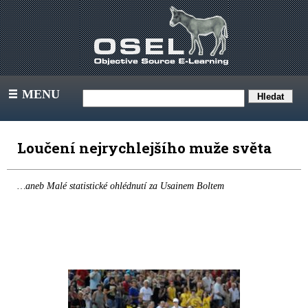
MENU
III
Loučení nejrychlejšího muže světa
…aneb Malé statistické ohlédnutí za Usainem Boltem