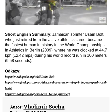
Short English Summary
: Jamaican sprinter Usain Bolt,
who just retired from the active athletics career became
the fastest human in history in the World Championships
in Athletics in Berlin (2009), where he was clocked at 44.7
kph (12.42 mps) during his world record run in 100 meters
(9.58 seconds).
Odkazy
:
https://en.wikipedia.org/wiki/Usain_Bolt
https://www.freelapusa.com/a-historical-progression-of-sprinting-top-speed-world-
bests/
https://en.wikipedia.org/wiki/Kevin_Young_(hurdler)
Vladimír Socha
Autor: