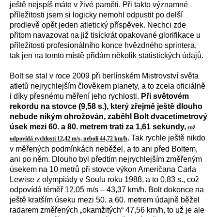
ještě nejspíš máte v živé paměti. Při takto významné
příležitosti jsem si logicky nemohl odpustit po delší
prodlevě opět jeden atletický příspěvek. Nechci zde
přitom navazovat na již tisíckrát opakované glorifikace u
příležitosti profesionálního konce hvězdného sprintera,
tak jen na tomto místě přidám několik statistických údajů.
Bolt se stal v roce 2009 při berlínském Mistrovství světa
atletů nejrychlejším člověkem planety, a to zcela oficiálně
i díky přesnému měření jeho rychlosti.
Při světovém
rekordu na stovce (9,58 s.), který zřejmě ještě dlouho
nebude nikým ohrožován, zaběhl Bolt dvacetimetrový
úsek mezi 60. a 80. metrem trati za 1,61 sekundy,
což
.
Tak rychle ještě nikdo
odpovídá rychlosti 12,42 m/s, neboli 44,72 km/h
v měřených podmínkách neběžel, a to ani před Boltem,
ani po něm. Dlouho byl předtím nejrychlejším změřeným
úsekem na 10 metrů při stovce výkon Američana Carla
Lewise z olympiády v Soulu roku 1988, a to 0,83 s., což
odpovídá téměř 12,05 m/s – 43,37 km/h. Bolt dokonce na
ještě kratším úseku mezi 50. a 60. metrem údajně běžel
radarem změřených „okamžitých“ 47,56 km/h, to už je ale