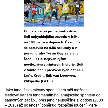
Bolt krátce po proběhnutí cílovou
linií nejrychlejšího závodu v běhu
na 100 metrů v dějinách. Časomíra
se zastavila na 9,58 sekundy a v
pořadí druhý Tyson Gay se stal v
čase 9,71 s. nejrychlejším
nevítězným sprinterem historie. Bolt
v tomto běhu předvedl rychlost 44,7
km/h. Kredit: Erik van Leeuwen,
Wikipedie (GFDL)
Jako fanoušek královny sportu jsem měl možnost
sledovat kariéru fenomenálního jamajského sprintera od
samotných začátků přes jeho nejúspěšnější období (2008
– 2016) až po letošní poněkud rozpačité loučení, které