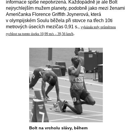
informace spíše nepotvrzená. Každopádně je ale Bolt
nejrychlejším mužem planety, podobně jako mezi ženami
Američanka Florence Griffith Joynerová, která
v olympijském Soulu běžela při stovce na třech 10ti
metrových úsecích mezičas 0,91 s.,
vykázala tedy průměrnou
.
rychlost na tomto úseku 10,99 m/s – 39,56 km/h
Bolt na vrcholu slávy, během