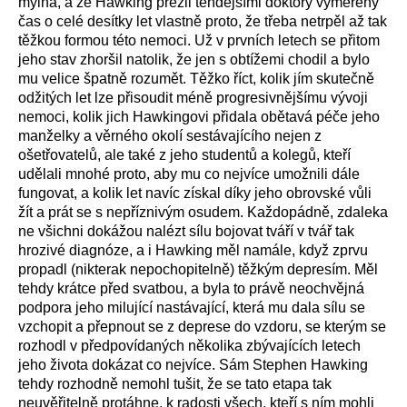
mylná, a že Hawking přežil tehdejšími doktory vyměřený
čas o celé desítky let vlastně proto, že třeba netrpěl až tak
těžkou formou této nemoci. Už v prvních letech se přitom
jeho stav zhoršil natolik, že jen s obtížemi chodil a bylo
mu velice špatně rozumět. Těžko říct, kolik jím skutečně
odžitých let lze přisoudit méně progresivnějšímu vývoji
nemoci, kolik jich Hawkingovi přidala obětavá péče jeho
manželky a věrného okolí sestávajícího nejen z
ošetřovatelů, ale také z jeho studentů a kolegů, kteří
udělali mnohé proto, aby mu co nejvíce umožnili dále
fungovat, a kolik let navíc získal díky jeho obrovské vůli
žít a prát se s nepříznivým osudem. Každopádně, zdaleka
ne všichni dokážou nalézt sílu bojovat tváří v tvář tak
hrozivé diagnóze, a i Hawking měl namále, když zprvu
propadl (nikterak nepochopitelně) těžkým depresím. Měl
tehdy krátce před svatbou, a byla to právě neochvějná
podpora jeho milující nastávající, která mu dala sílu se
vzchopit a přepnout se z deprese do vzdoru, se kterým se
rozhodl v předpovídaných několika zbývajících letech
jeho života dokázat co nejvíce. Sám Stephen Hawking
tehdy rozhodně nemohl tušit, že se tato etapa tak
neuvěřitelně protáhne, k radosti všech, kteří s ním mohli