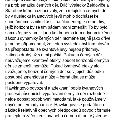
na problematiku černých děr. Dílčí výsledky Zeldoviče a
Starobinského naznačovaly, že u rotujících černých děr
by v důsledku kvantových jevů mohlo docházet ke
spontánnímu vzniku částic na úkor energie černé díry,
jejíž horizont by se tím pádem mohl zmenšit. To by bylo
samozřejmě v protikladu ke druhému termodynamickému
zákonu dynamiky černých děr, nicméně stejně jako dříve
je nutné připomenout, že jeden výsledek byl formulován
za předpokladu, že kvantové jevy nejsou přítomny,
zatímco druhý už s nimi počítá. Pokud u černých děr
neuvažujeme kvantové efekty, součet horizontů černých
děr se zmenšit nemůže. Pokud kvantové efekty ale
uvažujeme, horizont černých děr se v jejich důsledku
postupně zmenšovat může – černá díra se může
postupně vypařovat.
Hawkingovo odvození a adekvátní popis kvantových
procesů působících vypařování černých děr rozhodně
nejde popsat podobnými metodami, jaké používáme v
obyčejné termodynamice. Hawkingovi se podařilo na
základě relativně obecných předpokladů odvodit formule
pro teplotu záření emitovaného černou dírou. Výsledné