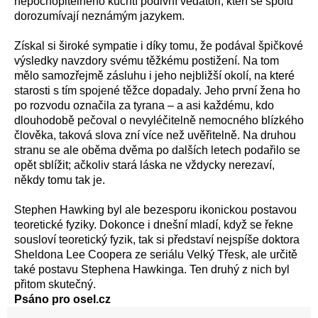
nepochopitelného kuchtí podivní vědátoři, kteří se spolu
dorozumívají neznámým jazykem.
Získal si široké sympatie i díky tomu, že podával špičkové
výsledky navzdory svému těžkému postižení. Na tom
mělo samozřejmě zásluhu i jeho nejbližší okolí, na které
starosti s tím spojené těžce dopadaly. Jeho první žena ho
po rozvodu označila za tyrana – a asi každému, kdo
dlouhodobě pečoval o nevyléčitelně nemocného blízkého
člověka, taková slova zní více než uvěřitelně. Na druhou
stranu se ale oběma dvěma po dalších letech podařilo se
opět sblížit; ačkoliv stará láska ne vždycky nerezaví,
někdy tomu tak je.
Stephen Hawking byl ale bezesporu ikonickou postavou
teoretické fyziky. Dokonce i dnešní mladí, když se řekne
sousloví teoretický fyzik, tak si představí nejspíše doktora
Sheldona Lee Coopera ze seriálu Velký Třesk, ale určitě
také postavu Stephena Hawkinga. Ten druhý z nich byl
přitom skutečný.
P
sáno pro osel.cz