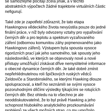
se samozřejmě počítají zcela jinak, a v těchto
abstraktních výpočtech žádné trajektorie virtuálních částic
nefigurují.
Také zde je zapotřebí zdůraznit, že tato etapa
Hawkingova vědeckého života nevyústila pouze do jedné
finální práce, v níž byly odvozeny vztahy pro vypařování
černých děr a pro teplotu a spektrum vyzařovaného
záření (odbornou komunitou záhy pojmenovaného jako
Hawkingovo záření). Výstupem byla spousta vysoce
rigorózních prací jak jeho samotného, tak spousty jeho
následovníků, ve kterých se objevovaly nové a nové
přístupy umožňující získávat dříve nemyslitelné informace
o obecné dynamice černých děr. Je také dobré zmínit
nepřehlédnutelnou roli špičkových ruských vědců
Zeldoviče a Starobinského, se kterými Hawking dlouze
spolupracoval, a kteří ho seznámili se svými vysoce
pozoruhodnými dílčími výsledky týkajícími se rotujících
černých děr. Bez ohledu na to všechno je ale
neoddiskutovatelné, že to byl právě Hawking a jeho
schopnost hlubokého analytického prozkoumávání
problémů ze všech možných stran, co mu umožnilo