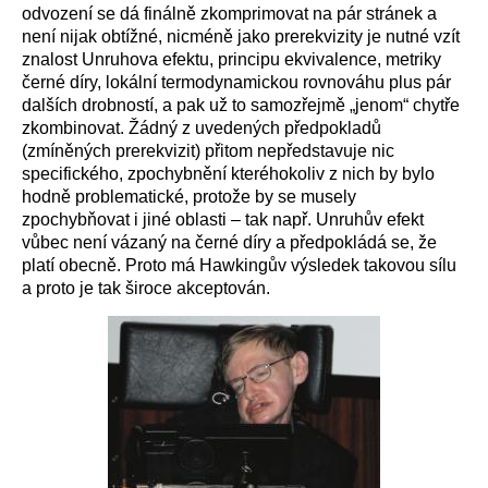
odvození se dá finálně zkomprimovat na pár stránek a
není nijak obtížné, nicméně jako prerekvizity je nutné vzít
znalost Unruhova efektu, principu ekvivalence, metriky
černé díry, lokální termodynamickou rovnováhu plus pár
dalších drobností, a pak už to samozřejmě „jenom“ chytře
zkombinovat. Žádný z uvedených předpokladů
(zmíněných prerekvizit) přitom nepředstavuje nic
specifického, zpochybnění kteréhokoliv z nich by bylo
hodně problematické, protože by se musely
zpochybňovat i jiné oblasti – tak např. Unruhův efekt
vůbec není vázaný na černé díry a předpokládá se, že
platí obecně. Proto má Hawkingův výsledek takovou sílu
a proto je tak široce akceptován.