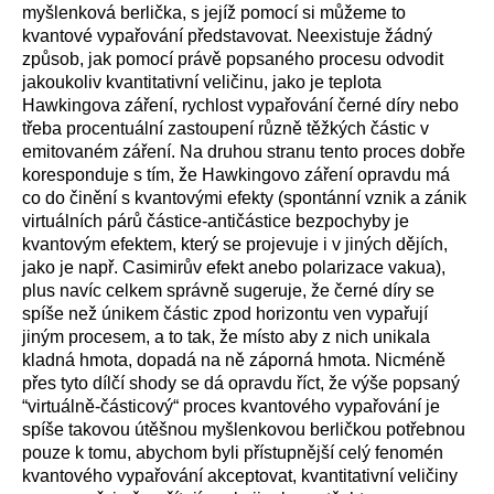
myšlenková berlička, s jejíž pomocí si můžeme to
kvantové vypařování představovat. Neexistuje žádný
způsob, jak pomocí právě popsaného procesu odvodit
jakoukoliv kvantitativní veličinu, jako je teplota
Hawkingova záření, rychlost vypařování černé díry nebo
třeba procentuální zastoupení různě těžkých částic v
emitovaném záření. Na druhou stranu tento proces dobře
koresponduje s tím, že Hawkingovo záření opravdu má
co do činění s kvantovými efekty (spontánní vznik a zánik
virtuálních párů částice-antičástice bezpochyby je
kvantovým efektem, který se projevuje i v jiných dějích,
jako je např. Casimirův efekt anebo polarizace vakua),
plus navíc celkem správně sugeruje, že černé díry se
spíše než únikem částic zpod horizontu ven vypařují
jiným procesem, a to tak, že místo aby z nich unikala
kladná hmota, dopadá na ně záporná hmota. Nicméně
přes tyto dílčí shody se dá opravdu říct, že výše popsaný
“virtuálně-částicový“ proces kvantového vypařování je
spíše takovou útěšnou myšlenkovou berličkou potřebnou
pouze k tomu, abychom byli přístupnější celý fenomén
kvantového vypařování akceptovat, kvantitativní veličiny