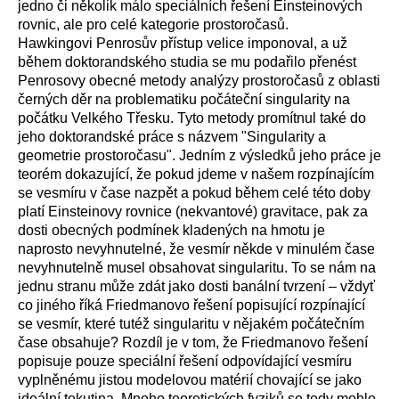
jedno či několik málo speciálních řešení Einsteinových
rovnic, ale pro celé kategorie prostoročasů.
Hawkingovi Penrosův přístup velice imponoval, a už
během doktorandského studia se mu podařilo přenést
Penrosovy obecné metody analýzy prostoročasů z oblasti
černých děr na problematiku počáteční singularity na
počátku Velkého Třesku. Tyto metody promítnul také do
jeho doktorandské práce s názvem "Singularity a
geometrie prostoročasu". Jedním z výsledků jeho práce je
teorém dokazující, že pokud jdeme v našem rozpínajícím
se vesmíru v čase nazpět a pokud během celé této doby
platí Einsteinovy rovnice (nekvantové) gravitace, pak za
dosti obecných podmínek kladených na hmotu je
naprosto nevyhnutelné, že vesmír někde v minulém čase
nevyhnutelně musel obsahovat singularitu. To se nám na
jednu stranu může zdát jako dosti banální tvrzení – vždyť
co jiného říká Friedmanovo řešení popisující rozpínající
se vesmír, které tutéž singularitu v nějakém počátečním
čase obsahuje? Rozdíl je v tom, že Friedmanovo řešení
popisuje pouze speciální řešení odpovídající vesmíru
vyplněnému jistou modelovou matérií chovající se jako
ideální tekutina. Mnoho teoretických fyziků se tedy mohlo