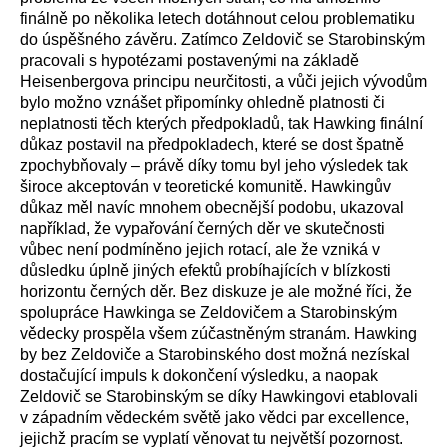
finálně po několika letech dotáhnout celou problematiku
do úspěšného závěru. Zatímco Zeldovič se Starobinským
pracovali s hypotézami postavenými na základě
Heisenbergova principu neurčitosti, a vůči jejich vývodům
bylo možno vznášet připomínky ohledně platnosti či
neplatnosti těch kterých předpokladů, tak Hawking finální
důkaz postavil na předpokladech, které se dost špatně
zpochybňovaly – právě díky tomu byl jeho výsledek tak
široce akceptován v teoretické komunitě. Hawkingův
důkaz měl navíc mnohem obecnější podobu, ukazoval
například, že vypařování černých děr ve skutečnosti
vůbec není podmíněno jejich rotací, ale že vzniká v
důsledku úplně jiných efektů probíhajících v blízkosti
horizontu černých děr. Bez diskuze je ale možné říci, že
spolupráce Hawkinga se Zeldovičem a Starobinským
vědecky prospěla všem zúčastněným stranám. Hawking
by bez Zeldoviče a Starobinského dost možná nezískal
dostačující impuls k dokončení výsledku, a naopak
Zeldovič se Starobinským se díky Hawkingovi etablovali
v západním vědeckém světě jako vědci par excellence,
jejichž pracím se vyplatí věnovat tu největší pozornost.