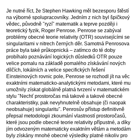
Je nutné říct, že Stephen Hawking měl bezesporu štěstí
na výborné spolupracovníky. Jedním z nich byl špičkový
vědec, původně "ryzí" matematik a teprve později i
teoretický fyzik, Roger Penrose. Penrose se zabýval
problémy obecné teorie relativity (OTR) souvisejícími se
singularitami v nitrech černých děr. Samotná Penrosova
práce byla také průkopnická – zatímco do té doby
probíhalo poznávání logických důsledků OTR pouze
velice pomalu na základě pomalého získávání nových
dílčích, lokálních a velice specifických řešení
Einsteinových rovnic pole, Penrose se rozhodl jít na věc
exaktními matematicko-analytickými metodami, které mu
umožnily získat globálně platná tvrzení v matematickém
stylu "Nechť prostoročas má takové a takové obecné
charakteristiky, pak nevyhnutelně obsahuje (či naopak
neobsahuje) singularitu". Penrosův přístup definitivně
přepsal metodologii zkoumání vlastností prostoročasů,
které jsou podle obecné teorie relativity přípustné, a díky
jím odvozeným matematicky exaktním větám a metodám
byly získány mnohé obecné výsledky platné nikoliv pro