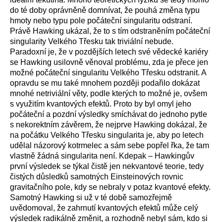
do té doby oprávněně domnívat, že pouhá změna typu
hmoty nebo typu pole počáteční singularitu odstraní.
Právě Hawking ukázal, že to s tím odstraněním počáteční
singularity Velkého Třesku tak triviální nebude.
Paradoxní je, že v pozdějších letech své vědecké kariéry
se Hawking usilovně věnoval problému, zda je přece jen
možné počáteční singularitu Velkého Třesku odstranit. A
opravdu se mu také mnohem později podařilo dokázat
mnohé netriviální věty, podle kterých to možné je, ovšem
s využitím kvantových efektů. Proto by byl omyl jeho
počáteční a pozdní výsledky smíchávat do jednoho pytle
s nekorektním závěrem, že nejprve Hawking dokázal, že
na počátku Velkého Třesku singularita je, aby po letech
udělal názorový kotrmelec a sám sebe popřel řka, že tam
vlastně žádná singularita není. Kdepak – Hawkingův
první výsledek se týkal čistě jen nekvantové teorie, tedy
čistých důsledků samotných Einsteinových rovnic
gravitačního pole, kdy se nebraly v potaz kvantové efekty.
Samotný Hawking si už v té době samozřejmě
uvědomoval, že zahrnutí kvantových efektů může celý
výsledek radikálně změnit, a rozhodně nebyl sám, kdo si