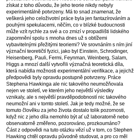
získat z toho důvodu, že jeho teorie nikdy nebyly
experimentálně potvrzeny. Má to snad znamenat, že
veškerá jeho celoživotní práce byla jen fantazírováním a
pouhými spekulacemi, něčím, co v blízké budoucnosti
může vzít rychle za své a co zmizí v propadlišti lidského
zapomnění spolu s mnoha dnes už s obtížemi
vybavitelnými přežitými teoriemi? Ve srovnáním s ním jiní
význační teoretičtí fyzici, jako byl Einstein, Schrodinger,
Heisenberg, Pauli, Fermi, Feynman, Weinberg, Salam,
Higgs a mnozí další vytvořili význačná teoretická díla,
která nabídla možnosti experimentální verifikace, a jejichž
předpovědi byly opravdu postupně potvrzeny. Práce
Stephena Hawkinga ale nic takového neumožňovala
nejen ve století, ve kterém jeho největší výsledky
vznikaly, ale s největší pravděpodobností nic takového
neumožní ani v tomto století. Jak je tedy možné, že se
tomuto člověku za jeho života dostalo tolik pozornosti,
když nic z jeho díla nemohlo být ať už laboratorně nebo
observatorně změřeno, pozorováno, prozkoumáno?
Část z odpovědi na tuto otázku vězí už v tom, co Stephen
Hawking chtěl opravdu původně studovat, a pro co měl