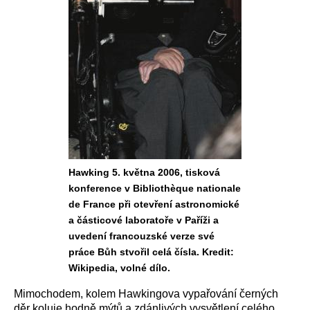
Hawking 5. května 2006, tisková
konference v Bibliothèque nationale
de France při otevření astronomické
a částicové laboratoře v Paříži a
uvedení francouzské verze své
práce Bůh stvořil celá čísla. Kredit:
Wikipedia, volné dílo.
Mimochodem, kolem Hawkingova vypařování černých
děr koluje hodně mýtů a zdánlivých vysvětlení celého