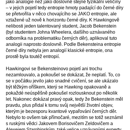
jako analogie než jako doslovně stejné fyzikální veličiny
– v jejich pojetí tedy entropie hmoty padající do černé díry
se přetvořila v něco chovajícího se JAKO entropie, ale
vztažené už
nově
k horizontu černé díry. K Hawkingově
nelibosti jeden talentovaný student, Jacob Bekenstein
(byl studentem Johna Wheelera, dalšího uznávaného
odborníka na problematiku černých děr), aplikoval tuto
analogii
naprosto
doslovně. Podle Bekensteina entropie
černé díry nebyla jen analogií
klasické entropie
, ona
prostě
byla
toutéž
entropií.
Hawkingovi se Bekensteinovo pojetí ani trochu
nezamlouvalo, a pokoušel se dokázat, že neplatí. To, co
se v počátku jevilo jako snadné cvičení, se ale ukázalo
být těžkým oříškem, který se Hawking opakovaně a
pokaždé neúspěšně pokoušel rozlousknout po několik
let. Nakonec dokázal pravý opak, tedy že Bekenstein měl
pravdu, plus přidal
k tomu
svůj největší životní objev,
kterým je bezesporu kvantové vypařování černých děr.
Nebylo to ovšem tak přímočaré, mezitím se totiž seznámil
s ruskými vědci Jakovem Borisovičem Zeldovičem a
Alexejem Starobinským, také velice uznávanými experty