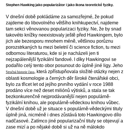
Stephen Hawking jako popularizátor i jako ikona teoretické fyziky.
V dnešní době pokládáme za samozřejmé, že pokud
zajdeme do libovolného většího knihkupectví, najdeme
tam sekci věnovanou popularizaci fyziky. Ne, že by snad
takovéto knížky neexistovaly ještě před Hawkingem, bylo
jich ale bezesporu mnohem méně, většinou porůznu
porozstrkaných tu mezi beletrií či science fiction,
tu
mezi
odbornou literaturou,
kde si je
nacházeli
jen
ti
nejzapálenější
fyzikální fandové. I díky Hawkingovi se
podařilo celý tento obor posunout do úplně jiné ligy. Jeho
, která zpřístupňovala složité otázky nejen z
Stručná historie času
oblasti kosmologie a černých děr široké čtenářské obci,
bylo za třicet let od jejího prvního vydání v roce 1988
prodáno více než deset miliónů výtisků, a stala se tak
bezkonkurenčně nejprodávanější nejen populárně-
fyzikální knihou, ale populárně-vědeckou knihou vůbec.
V dnešní době už je situace s populárně-vědeckými tituly
úplně jiná, nicméně i dnes zůstává toto Hawkingovo dílo
nadčasové. Zatímco jiné popularizační tituly se objevují a
zase mizí a po nějaké době si už na ně málokdo