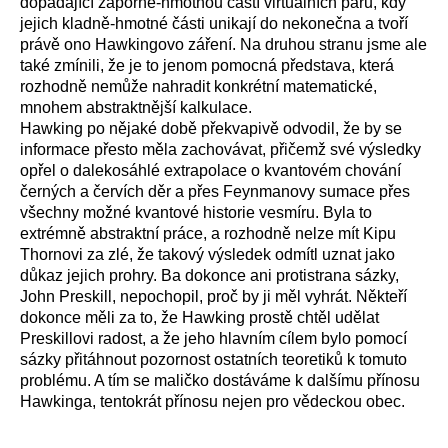
dopadající záporně-hmotnou částí virtuálních párů, kdy
jejich kladně-hmotné části unikají do nekonečna a tvoří
právě ono Hawkingovo záření. Na druhou stranu jsme ale
také zmínili, že je to jenom pomocná představa, která
rozhodně nemůže nahradit konkrétní matematické,
mnohem abstraktnější kalkulace.
Hawking po nějaké době překvapivě odvodil, že by se
informace přesto měla zachovávat, přičemž své výsledky
opřel o dalekosáhlé extrapolace o kvantovém chování
černých a červích děr a přes Feynmanovy sumace přes
všechny možné kvantové historie vesmíru. Byla to
extrémně abstraktní práce, a rozhodně nelze mít Kipu
Thornovi za zlé, že takový výsledek odmítl uznat jako
důkaz jejich prohry. Ba dokonce ani protistrana sázky,
John Preskill, nepochopil, proč by ji měl vyhrát. Někteří
dokonce měli za to, že Hawking prostě chtěl udělat
Preskillovi radost, a že jeho hlavním cílem bylo pomocí
sázky přitáhnout pozornost ostatních teoretiků k tomuto
problému. A tím se maličko dostáváme k dalšímu přínosu
Hawkinga, tentokrát přínosu nejen pro vědeckou obec.