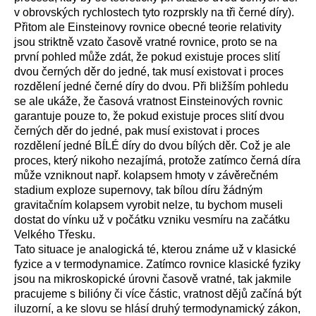
v obrovských rychlostech tyto rozprskly na tři černé díry).
Přitom ale Einsteinovy rovnice obecné teorie relativity
jsou striktně vzato časově vratné rovnice, proto se na
první pohled může zdát, že pokud existuje proces slití
dvou černých děr do jedné, tak musí existovat i proces
rozdělení jedné černé díry do dvou. Při bližším pohledu
se ale ukáže, že časová vratnost Einsteinových rovnic
garantuje pouze to, že pokud existuje proces slití dvou
černých děr do jedné, pak musí existovat i proces
rozdělení jedné BÍLÉ díry do dvou bílých děr. Což je ale
proces, který nikoho nezajímá, protože zatímco černá díra
může vzniknout např. kolapsem hmoty v závěrečném
stadium exploze supernovy, tak bílou díru žádným
gravitačním kolapsem vyrobit nelze, tu bychom museli
dostat do vínku už v počátku vzniku vesmíru na začátku
Velkého Třesku.
Tato situace je analogická té, kterou známe už v klasické
fyzice a v termodynamice. Zatímco rovnice klasické fyziky
jsou na mikroskopické úrovni časově vratné, tak jakmile
pracujeme s bilióny či více částic, vratnost dějů začíná být
iluzorní, a ke slovu se hlásí druhý termodynamický zákon,