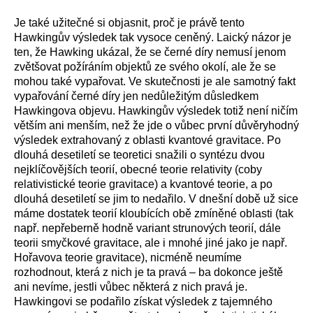
Je také užitečné si objasnit, proč je právě tento
Hawkingův výsledek tak vysoce ceněný. Laický názor je
ten, že Hawking ukázal, že se černé díry nemusí jenom
zvětšovat požíráním objektů ze svého okolí, ale že se
mohou také vypařovat. Ve skutečnosti je ale samotný fakt
vypařování černé díry jen nedůležitým důsledkem
Hawkingova objevu. Hawkingův výsledek totiž není ničím
větším ani menším, než že jde o vůbec první důvěryhodný
výsledek extrahovaný z oblasti kvantové gravitace. Po
dlouhá desetiletí se teoretici snažili o syntézu dvou
nejklíčovějších teorií, obecné teorie relativity (coby
relativistické teorie gravitace) a kvantové teorie, a po
dlouhá desetiletí se jim to nedařilo. V dnešní době už sice
máme dostatek teorií kloubících obě zmíněné oblasti (tak
např. nepřeberně hodně variant strunových teorií, dále
teorii smyčkové gravitace, ale i mnohé jiné jako je např.
Hořavova teorie gravitace), nicméně neumíme
rozhodnout, která z nich je ta pravá – ba dokonce ještě
ani nevíme, jestli vůbec některá z nich pravá je.
Hawkingovi se podařilo získat výsledek z tajemného