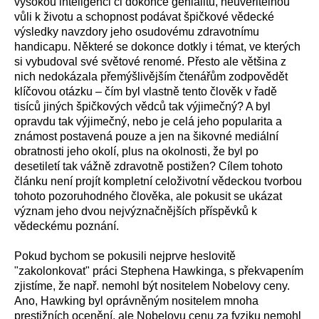
vysokou inteligenci či dokonce genialitu, neuvěřitelnou
vůli k životu a schopnost podávat špičkové vědecké
výsledky navzdory jeho osudovému zdravotnímu
handicapu. Některé se dokonce dotkly i témat, ve kterých
si vybudoval své světové renomé. Přesto ale většina z
nich nedokázala přemýšlivějším čtenářům zodpovědět
klíčovou otázku – čím byl vlastně tento člověk v řadě
tisíců jiných špičkových vědců tak výjimečný? A byl
opravdu tak výjimečný, nebo je celá jeho popularita a
známost postavená pouze a jen na šikovné mediální
obratnosti jeho okolí, plus na okolnosti, že byl po
desetiletí tak vážně zdravotně postižen? Cílem tohoto
článku není projít kompletní celoživotní vědeckou tvorbou
tohoto pozoruhodného člověka, ale pokusit se ukázat
význam jeho dvou nejvýznačnějších příspěvků k
vědeckému poznání.
Pokud bychom se pokusili nejprve heslovitě
"zakolonkovat" práci Stephena Hawkinga, s překvapením
zjistíme, že např. nemohl být nositelem Nobelovy ceny.
Ano, Hawking byl oprávněným nositelem mnoha
prestižních ocenění, ale Nobelovu cenu za fyziku nemohl