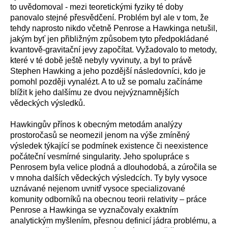
to uvědomoval - mezi teoretickými fyziky té doby
panovalo stejné přesvědčení. Problém byl ale v tom, že
tehdy naprosto nikdo včetně Penrose a Hawkinga netušil,
jakým byť jen přibližným způsobem tyto předpokládané
kvantově-gravitační jevy započítat. Vyžadovalo to metody,
které v té době ještě nebyly vyvinuty, a byl to právě
Stephen Hawking a jeho pozdější následovníci, kdo je
pomohl později vynalézt. A to už se pomalu začínáme
blížit k jeho dalšímu ze dvou nejvýznamnějších
vědeckých výsledků.
Hawkingův přínos k obecným metodám analýzy
prostoročasů se neomezil jenom na výše zmíněný
výsledek týkající se podmínek existence či neexistence
počáteční vesmírné singularity. Jeho spolupráce s
Penrosem byla velice plodná a dlouhodobá, a zúročila se
v mnoha dalších vědeckých výsledcích. Ty byly vysoce
uznávané nejenom uvnitř vysoce specializované
komunity odborníků na obecnou teorii relativity – práce
Penrose a Hawkinga se vyznačovaly exaktním
analytickým myšlením, přesnou definicí jádra problému, a