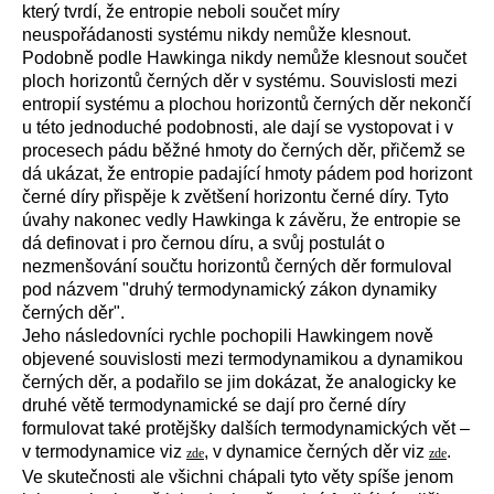
který tvrdí, že entropie neboli součet míry
neuspořádanosti systému nikdy nemůže klesnout.
Podobně podle Hawkinga nikdy nemůže klesnout součet
ploch horizontů černých děr v systému. Souvislosti mezi
entropií systému a plochou horizontů černých děr nekončí
u této jednoduché podobnosti, ale dají se vystopovat i v
procesech pádu běžné hmoty do černých děr, přičemž se
dá ukázat, že entropie padající hmoty pádem pod horizont
černé díry přispěje k zvětšení horizontu černé díry. Tyto
úvahy nakonec vedly Hawkinga k závěru, že entropie se
dá definovat i pro černou díru, a svůj postulát o
nezmenšování součtu horizontů černých děr formuloval
pod názvem "druhý termodynamický zákon dynamiky
černých děr".
Jeho následovníci rychle pochopili Hawkingem nově
objevené souvislosti mezi termodynamikou a dynamikou
černých děr, a podařilo se jim dokázat, že analogicky ke
druhé větě termodynamické se dají pro černé díry
formulovat také protějšky dalších termodynamických vět –
v termodynamice viz
, v dynamice černých děr viz
.
zde
zde
Ve skutečnosti ale všichni chápali tyto věty
spíše jenom