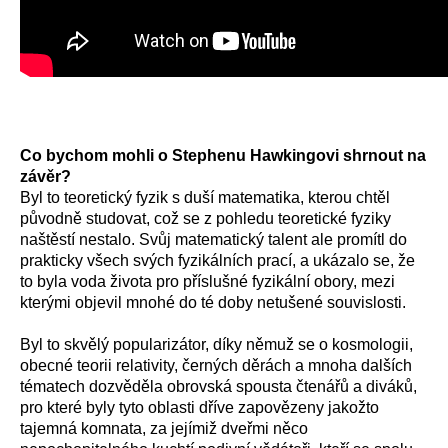
Co bychom mohli o Stephenu Hawkingovi shrnout na
závěr?
Byl to teoretický fyzik s duší matematika, kterou chtěl
původně studovat, což se z pohledu teoretické fyziky
naštěstí nestalo. Svůj matematický talent ale promítl do
prakticky všech svých fyzikálních prací, a ukázalo se, že
to byla voda života pro příslušné fyzikální obory, mezi
kterými objevil mnohé do té doby netušené souvislosti.
Byl to skvělý popularizátor, díky němuž se o kosmologii,
obecné teorii relativity, černých děrách a mnoha dalších
tématech dozvěděla obrovská spousta čtenářů a diváků,
pro které byly tyto oblasti dříve zapovězeny jakožto
tajemná komnata, za jejímiž dveřmi něco