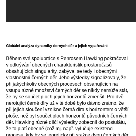
Globální analýza dynamiky černých děr a jejich vypařování
Během své spolupráce s Penrosem Hawking pokračoval
v odkrývání obecných charakteristik prostoročasů
obsahujících singularity, zabýval se tedy i obecnými
vlastnostmi černých děr. Jeho výsledky signalizovaly, že
při jakýchkoliv obecných procesech obsahujících na
vstupu různé množství černých děr se nikdy nemůže stát,
že by se součet ploch jejich horizontů zmenšil. Pro dvě
nerotující černé díry už v té době bylo dávno známo, že
při jejich sloučení vznikne černá díra s horizontem o větší
ploše, než byl součet ploch horizontů původních černých
děr. Hawking různé dílčí výsledky zobecnil do postulátu,
že to platí obecně (což mj. např. vylučuje existenci
procesu, kdy by se teoreticky při srážce dvou černých děr