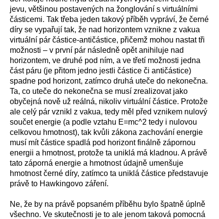
jevu, většinou postavených na žonglování s virtuálními
částicemi. Tak třeba jeden takový příběh vypráví, že černé
díry se vypařují tak, že nad horizontem vznikne z vakua
virtuální pár částice-antičástice, přičemž mohou nastat tři
možnosti – v první pár následně opět anihiluje nad
horizontem, ve druhé pod ním, a ve třetí možnosti jedna
část páru (je přitom jedno jestli částice či antičástice)
spadne pod horizont, zatímco druhá uteče do nekonečna.
Ta, co uteče do nekonečna se musí zrealizovat jako
obyčejná nově už reálná, nikoliv virtuální částice. Protože
ale celý pár vznikl z vakua, tedy měl před vznikem nulový
součet energie (a podle vztahu E=mc^2 tedy i nulovou
celkovou hmotnost), tak kvůli zákona zachování energie
musí mít částice spadlá pod horizont finálně zápornou
energii a hmotnost, protože ta uniklá má kladnou. A právě
tato záporná energie a hmotnost údajně umenšuje
hmotnost černé díry, zatímco ta uniklá částice představuje
právě to Hawkingovo záření.
Ne, že by na právě popsaném příběhu bylo špatně úplně
všechno. Ve skutečnosti je to ale jenom taková pomocná