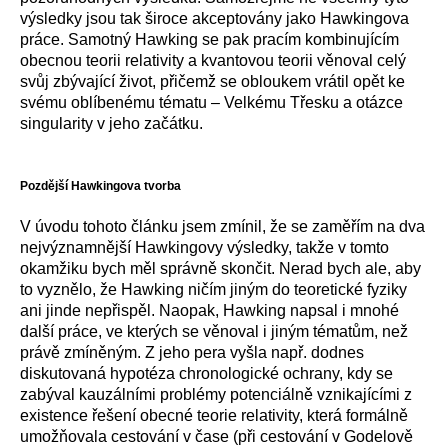
výsledky jsou tak široce akceptovány jako Hawkingova
práce. Samotný Hawking se pak pracím kombinujícím
obecnou teorii relativity a kvantovou teorii věnoval celý
svůj zbývající život, přičemž se obloukem vrátil opět ke
svému oblíbenému tématu – Velkému Třesku a otázce
singularity v jeho začátku.
Pozdější Hawkingova tvorba
V úvodu tohoto článku jsem zmínil, že se zaměřím na dva
nejvýznamnější Hawkingovy výsledky, takže v tomto
okamžiku bych měl správně skončit. Nerad bych ale, aby
to vyznělo, že Hawking ničím jiným do teoretické fyziky
ani jinde nepřispěl. Naopak, Hawking napsal i mnohé
další práce, ve kterých se věnoval i jiným tématům, než
právě zmíněným. Z jeho pera vyšla např. dodnes
diskutovaná hypotéza chronologické ochrany, kdy se
zabýval kauzálními problémy potenciálně vznikajícími z
existence řešení obecné teorie relativity, která formálně
umožňovala cestování v čase (při cestování v Godelově