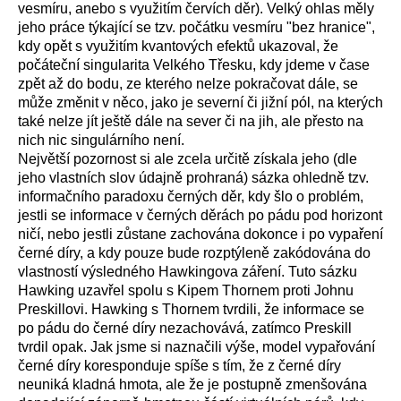
vesmíru, anebo s využitím červích děr). Velký ohlas měly
jeho práce týkající se tzv. počátku vesmíru "bez hranice",
kdy opět s využitím kvantových efektů ukazoval, že
počáteční singularita Velkého Třesku, kdy jdeme v čase
zpět až do bodu, ze kterého nelze pokračovat dále, se
může změnit v něco, jako je severní či jižní pól, na kterých
také nelze jít ještě dále na sever či na jih, ale přesto na
nich nic singulárního není.
Největší pozornost si ale zcela určitě získala jeho (dle
jeho vlastních slov údajně prohraná) sázka ohledně tzv.
informačního paradoxu černých děr, kdy šlo o problém,
jestli se informace v černých děrách po pádu pod horizont
ničí, nebo jestli zůstane zachována dokonce i po vypaření
černé díry, a kdy pouze bude rozptýleně zakódována do
vlastností výsledného Hawkingova záření. Tuto sázku
Hawking uzavřel spolu s Kipem Thornem proti Johnu
Preskillovi. Hawking s Thornem tvrdili, že informace se
po pádu do černé díry nezachovává, zatímco Preskill
tvrdil opak. Jak jsme si naznačili výše, model vypařování
černé díry koresponduje spíše s tím, že z černé díry
neuniká kladná hmota, ale že je postupně zmenšována