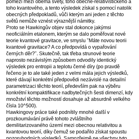
pomezí mezi oběma světy, toho obecně-relativistického a
toho kvantového, a tento výsledek získal s pomocí natolik
obecných předpokladů, vůči kterým ani jeden z těchto
světů nemůže vznést výraznější námitky.
Proto se Hawkingův objev stal dokonce jakýmsi
neoficiálním etalonem, kterým se dalo poměřovat nové
teorie kvantové gravitace, ve smyslu "Máte novou teorii
kvantové gravitace? A co předpovídá o vypařování
černých děr?". Skutečně, tak třeba strunové teorie
naprosto nezávislým způsobem odvodily identický
výsledek pro entropii a teplotu černé díry (po pravdě
řečeno je to ale také jeden z velmi mála jejich výsledků,
které dávají konkrétní předpovědi nezávislé na detailní
parametrizaci těchto teorií, především pak na výběru
konkrétní kompaktifikace nadbytečných šesti dimenzí, kdy
množství těchto možností dosahuje až absurdně velkého
čísla 10^500).
Hawkingovy práce také podnítily mnohé další v
prozkoumávání právě tohoto zvláštního
demilitarizovaného území mezi obecnou relativitou a
kvantovou teorií, díky čemuž se podařilo získat spoustu
pozoruhodných výsledků. Samozřejmě ne všechny tyto