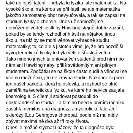
také nejlepší talent – nebyla to fyzika, ale matematika. Na
vysoké škole, na kterou se přihlásil, se ale matematika
jakožto samostatný obor nevyučovala, a tak se zapsal na
studium fyziky a chemie. Dnes už samozřejmě
nemůžeme vědět, jestli by Hawking stejně dobře zazářil,
pokud by se tehdy rozhodl přihlásit na nějakou jinou
školu, na níž by se mohl věnovat výhradně studiu
matematiky; to, co ale s jistotou víme, je, že pro pozdější
vývoj teoretické fyziky to byla velice šťastná volba.
Jako mnoho jiných talentovaných studentů před ním i po
něm ani Hawking nebyl příliš svědomitým ani pilným
studentem. Zpočátku se na škole často nudil a věnoval se
všemu možnému, jen ne zrovna studiu. Nakonec si přeci
jen našel parketu, která ho oslovila, a rozhodl se plně
zaměřit na teoretickou fyziku, ve které ho nejvíce zaujala
kosmologie. S cílem ji studovat postoupil do
doktorandského studia – a tam ho hned v prvním ročníku
zasáhla nemilosrdná diagnóza amyotrofické laterální
sklerózy (Lou Gehrigova choroba), podle níž mu měly
zbývat maximálně dva až tři roky života.
Dnes je možné slýchat i názory, že ta diagnóza byla