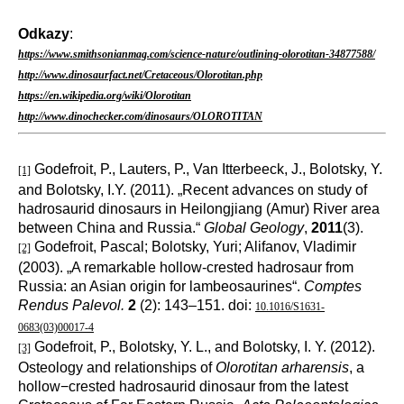
Odkazy
:
https://www.smithsonianmag.com/science-nature/outlining-olorotitan-34877588/
http://www.dinosaurfact.net/Cretaceous/Olorotitan.php
https://en.wikipedia.org/wiki/Olorotitan
http://www.dinochecker.com/dinosaurs/OLOROTITAN
Godefroit, P., Lauters, P., Van Itterbeeck, J., Bolotsky, Y.
[1]
and Bolotsky, I.Y. (2011). „Recent advances on study of
hadrosaurid dinosaurs in Heilongjiang (Amur) River area
between China and Russia.“
Global Geology
,
2011
(3).
Godefroit, Pascal; Bolotsky, Yuri; Alifanov, Vladimir
[2]
(2003). „A remarkable hollow-crested hadrosaur from
Russia: an Asian origin for lambeosaurines“.
Comptes
Rendus Palevol.
2
(2): 143–151. doi:
10.1016/S1631-
0683(03)00017-4
Godefroit, P., Bolotsky, Y. L., and Bolotsky, I. Y. (2012).
[3]
Osteology and relationships of
Olorotitan arharensis
, a
hollow−crested hadrosaurid dinosaur from the latest