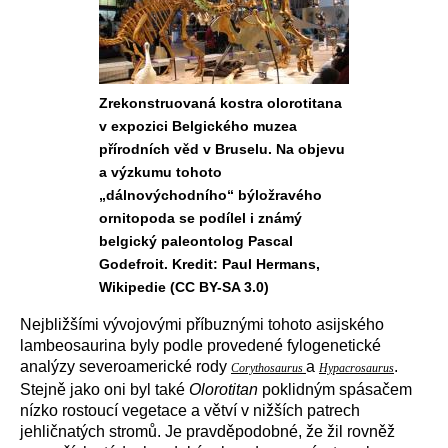
Zrekonstruovaná kostra olorotitana
v expozici Belgického muzea
přírodních věd v Bruselu. Na objevu
a výzkumu tohoto
„dálnovýchodního“ býložravého
ornitopoda se podílel i známý
belgický paleontolog Pascal
Godefroit. Kredit: Paul Hermans,
Wikipedie (CC BY-SA 3.0)
Nejbližšími vývojovými příbuznými tohoto asijského
lambeosaurina byly podle provedené fylogenetické
analýzy severoamerické rody
a
.
Corythosaurus
Hypacrosaurus
Stejně jako oni byl také
Olorotitan
poklidným spásačem
nízko rostoucí vegetace a větví v nižších patrech
jehličnatých stromů. Je pravděpodobné, že žil rovněž