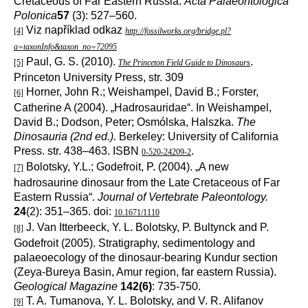
Cretaceous of Far Eastern Russia.
Acta Palaeontologica
Polonica
57
(3): 527–560.
Viz například odkaz
[4]
http://fossilworks.org/bridge.pl?
a=taxonInfo&taxon_no=72095
Paul, G. S. (2010).
.
[5]
The Princeton Field Guide to Dinosaurs
Princeton University Press, str. 309
Horner, John R.; Weishampel, David B.; Forster,
[6]
Catherine A (2004). „Hadrosauridae“. In Weishampel,
David B.; Dodson, Peter; Osmólska, Halszka.
The
Dinosauria (2nd ed.).
Berkeley: University of California
Press. str. 438–463. ISBN
.
0-520-24209-2
Bolotsky, Y.L.; Godefroit, P. (2004). „A new
[7]
hadrosaurine dinosaur from the Late Cretaceous of Far
Eastern Russia“.
Journal of Vertebrate Paleontology.
24
(2): 351–365. doi:
10.1671/1110
J. Van Itterbeeck, Y. L. Bolotsky, P. Bultynck and P.
[8]
Godefroit (2005). Stratigraphy, sedimentology and
palaeoecology of the dinosaur-bearing Kundur section
(Zeya-Bureya Basin, Amur region, far eastern Russia).
Geological Magazine
142(6)
: 735-750.
T. A. Tumanova, Y. L. Bolotsky, and V. R. Alifanov
[9]