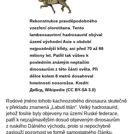
Rekonstrukce pravděpodobného
vzezření olorotitana. Tento
lambeosaurinní hadrosaurid obýval
území východní Asie v období
nejpozdnější křídy, asi před 70 až 66
miliony let. Patřil tak vůbec k
posledním známým neptačím
dinosaurům z této části světa. Při
délce kolem 8 metrů dosahoval
hmotnosti nosorožce. Kredit:
ДиБгд, Wikipedie (CC BY-SA 3.0)
Rodové jméno tohoto kachnozobého dinosaura skutečně
v překladu znamená „Labutí titán“. Velký hadrosaurid,
jehož fosilie byly objeveny na území Ruské federace,
patří k nejzajímavějším dosud objeveným dinosaurům
z ruského Dálného východu, proto si nepochybně
zaslouží pozornost ve formě samostatného článku.