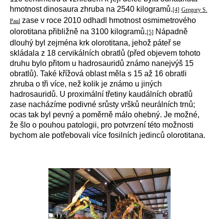
hmotnost dinosaura zhruba na 2540 kilogramů.
[4]
Gregory S.
zase v roce 2010 odhadl hmotnost osmimetrového
Paul
olorotitana přibližně na 3100 kilogramů.
Nápadně
[5]
dlouhý byl zejména krk olorotitana, jehož páteř se
skládala z 18 cervikálních obratlů (před objevem tohoto
druhu bylo přitom u hadrosauridů známo nanejvýš 15
obratlů). Také křížová oblast měla s 15 až 16 obratli
zhruba o tři více, než kolik je známo u jiných
hadrosauridů. U proximální třetiny kaudálních obratlů
zase nacházíme podivné srůsty vršků neurálních trnů;
ocas tak byl pevný a poměrně málo ohebný. Je možné,
že šlo o pouhou patologii, pro potvrzení této možnosti
bychom ale potřebovali více fosilních jedinců olorotitana.