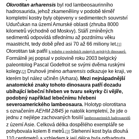
Olorotitan arharensis
byl rod lambeosaurinního
hadrosaurida, jehož zkameněliny v podobě téměř
kompletní kostry byly objeveny v sedimentech souvrství
Udurčukan na území Amurské oblasti (zhruba 8000
kilometrů východně od Moskvy). Stáří zmíněných
sedimentů odpovídá střednímu až pozdnímu věku
maastricht, tedy době před asi 70 až 66 miliony let.
[1]
Olorotitan tak patřil
k jedněm z posledních známých asijských dinosaurů
.
Formálně jej popsal v polovině roku 2003 belgický
paleontolog Pascal Godefroit se svými dvěma ruskými
kolegy.
Druhové jméno
arharensis
odkazuje ke kraji, ve
[2]
kterém byl nález učiněn (Arhara).
Mezi nejnápadnější
anatomické znaky tohoto dinosaura patří dozadu
ubíhající lebeční hřeben ve tvaru sekyrky či vějíře,
podobný například lebečnímu hřebeni
severoamerického lambeosaura.
Holotyp olorotitana
s označením
AEHM 2/845
je natolik kompletní, že jde o
jednu z nejlépe zachovaných fosilií
lambeosaurinních hadrosauridů
z území Asie. Celková délka dospělého exempláře se
pohybovala kolem 8 metrů.
Stehenní kost byla dlouhá
[3]
110 centimetrů a vzhledem k její délce byla odhadnuta