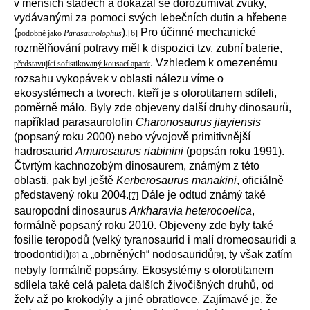
v menších stádech a dokázal se dorozumívat zvuky,
vydávanými za pomoci svých lebečních dutin a hřebene
(
).
Pro účinné mechanické
podobně jako
Parasaurolophus
[6]
rozmělňování potravy měl k dispozici tzv. zubní baterie,
. Vzhledem k omezenému
představující sofistikovaný kousací aparát
rozsahu vykopávek v oblasti nálezu víme o
ekosystémech a tvorech, kteří je s olorotitanem sdíleli,
poměrně málo. Byly zde objeveny další druhy dinosaurů,
například parasaurolofin
Charonosaurus jiayiensis
(popsaný roku 2000) nebo vývojově primitivnější
hadrosaurid
Amurosaurus riabinini
(popsán roku 1991).
Čtvrtým kachnozobým dinosaurem, známým z této
oblasti, pak byl ještě
Kerberosaurus manakini
, oficiálně
představený roku 2004.
Dále je odtud známý také
[7]
sauropodní dinosaurus
Arkharavia heterocoelica
,
formálně popsaný roku 2010. Objeveny zde byly také
fosilie teropodů (velký tyranosaurid i malí dromeosauridi a
troodontidi)
a „obrněných“ nodosauridů
, ty však zatím
[8]
[9]
nebyly formálně popsány. Ekosystémy s olorotitanem
sdílela také celá paleta dalších živočišných druhů, od
želv až po krokodýly a jiné obratlovce. Zajímavé je, že