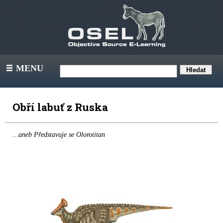
MENU
III
Obří labuť z Ruska
…aneb Představuje se Olorotitan