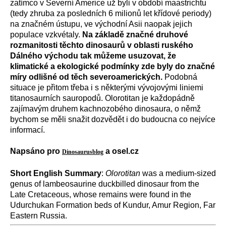
zatímco v Severní Americe už byli v období maastrichtu
(tedy zhruba za posledních 6 milionů let křídové periody)
na značném ústupu, ve východní Asii naopak jejich
populace vzkvétaly.
Na základě značné druhové
rozmanitosti těchto dinosaurů v oblasti ruského
Dálného východu tak můžeme usuzovat, že
klimatické a ekologické podmínky zde byly do značné
míry odlišné od těch severoamerických.
Podobná
situace je přitom třeba i s některými vývojovými liniemi
titanosaurních sauropodů. Olorotitan je každopádně
zajímavým druhem kachnozobého dinosaura, o němž
bychom se měli snažit dozvědět i do budoucna co nejvíce
informací.
Napsáno pro
a osel.cz
Dinosaurusblog
Short English Summary
:
Olorotitan
was a medium-sized
genus of lambeosaurine duckbilled dinosaur from the
Late Cretaceous, whose remains were found in the
Udurchukan Formation beds of Kundur, Amur Region, Far
Eastern Russia.