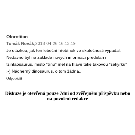
Olorotitan
Tomáš Novák
,
2018-04-26 16:13:19
Je otázkou, jak ten lebeční hřebínek ve skutečnosti vypadal.
Nedávno byl na základě nových informací předělán i
tsintaosaurus, místo "trnu" měl na hlavě také takovou "sekyrku"
:-) Nádherný dinosaurus, o tom žádná...
Odpovědět
Diskuze je otevřená pouze 7dní od zvěřejnění příspěvku nebo
na povolení redakce