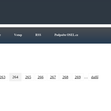
e
Vstup
RSS
Podpořte OSEL.cz
…
263
264
265
266
267
268
269
další