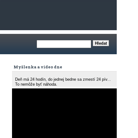
Myšlenka a video dne
Deň má 24 hodín, do jednej bedne sa zmestí 24 pív...
To nemôže byť náhoda.