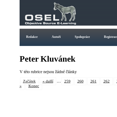
Redakce
Autoři
Spolupráce
Registrac
Peter Kluvánek
V této rubrice nejsou žádné články
…
Začátek
« další
259
260
261
262
»
Konec