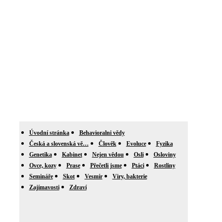
Úvodní stránka
Behavioralni vědy
Česká a slovenská vě…
Člověk
Evoluce
Fyzika
Genetika
Kabinet
Nejen vědou
Osli
Osloviny
Ovce, kozy
Prase
Přečetli jsme
Ptáci
Rostliny
Semináře
Skot
Vesmír
Viry, bakterie
Zajímavosti
Zdraví