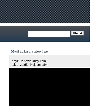
Myšlenka a video dne
Když už nevíš kudy kam,
tak si zakřič: Nejsem sám!