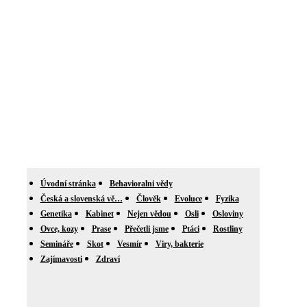
Úvodní stránka
Behavioralni vědy
Česká a slovenská vě…
Člověk
Evoluce
Fyzika
Genetika
Kabinet
Nejen vědou
Osli
Osloviny
Ovce, kozy
Prase
Přečetli jsme
Ptáci
Rostliny
Semináře
Skot
Vesmír
Viry, bakterie
Zajímavosti
Zdraví