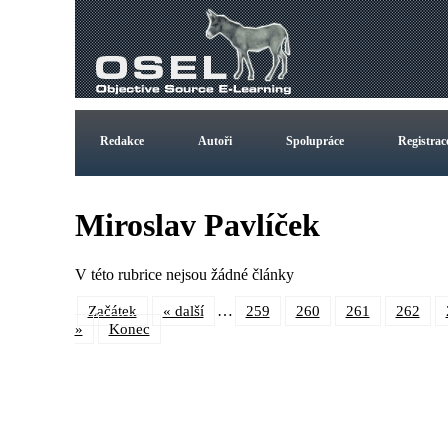
Redakce
Autoři
Spolupráce
Registrac
Miroslav Pavlíček
V této rubrice nejsou žádné články
…
Začátek
« další
259
260
261
262
»
Konec