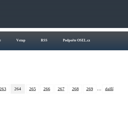
e
Vstup
RSS
Podpořte OSEL.cz
…
263
264
265
266
267
268
269
další