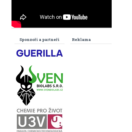
Sponzoři a partneři
Reklama