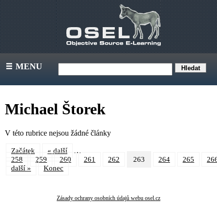
MENU
III
Michael Štorek
V této rubrice nejsou žádné články
…
Začátek
« další
258
259
260
261
262
263
264
265
26
další »
Konec
Zásady ochrany osobních údajů webu osel.cz