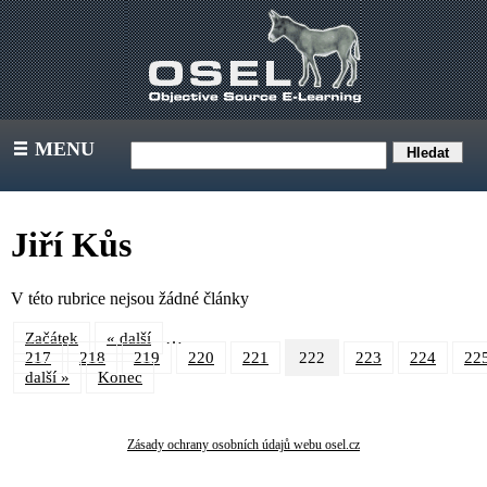
MENU
III
Jiří Kůs
V této rubrice nejsou žádné články
…
Začátek
« další
217
218
219
220
221
222
223
224
22
další »
Konec
Zásady ochrany osobních údajů webu osel.cz