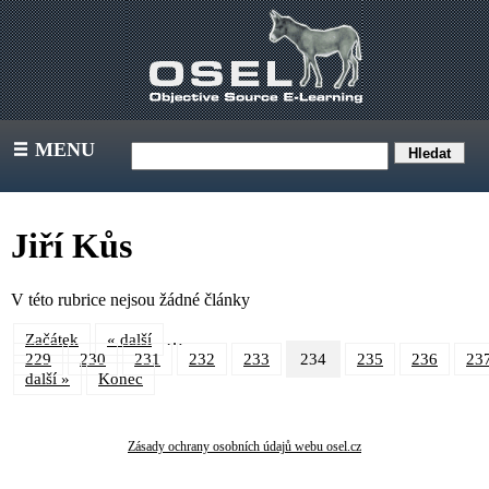
MENU
III
Jiří Kůs
V této rubrice nejsou žádné články
…
Začátek
« další
229
230
231
232
233
234
235
236
23
další »
Konec
Zásady ochrany osobních údajů webu osel.cz