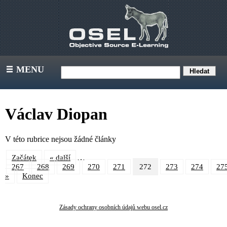
MENU
III
Václav Diopan
V této rubrice nejsou žádné články
…
Začátek
« další
267
268
269
270
271
272
273
274
27
»
Konec
Zásady ochrany osobních údajů webu osel.cz