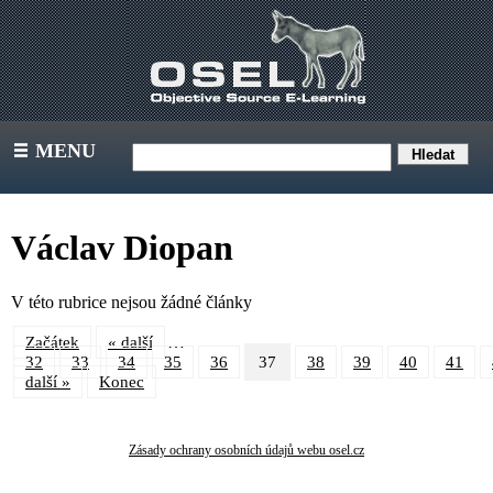
MENU
III
Václav Diopan
V této rubrice nejsou žádné články
…
Začátek
« další
32
33
34
35
36
37
38
39
40
41
další »
Konec
Zásady ochrany osobních údajů webu osel.cz