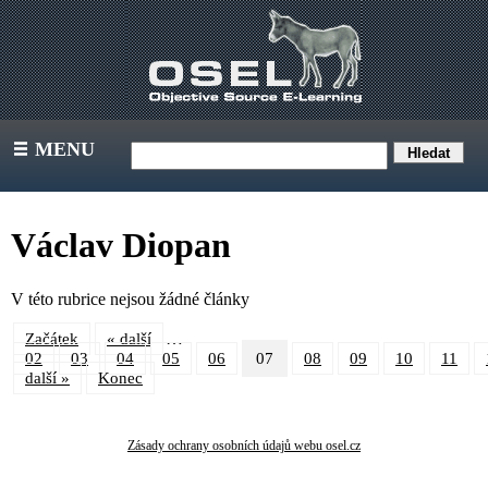
MENU
III
Václav Diopan
V této rubrice nejsou žádné články
…
Začátek
« další
02
03
04
05
06
07
08
09
10
11
další »
Konec
Zásady ochrany osobních údajů webu osel.cz