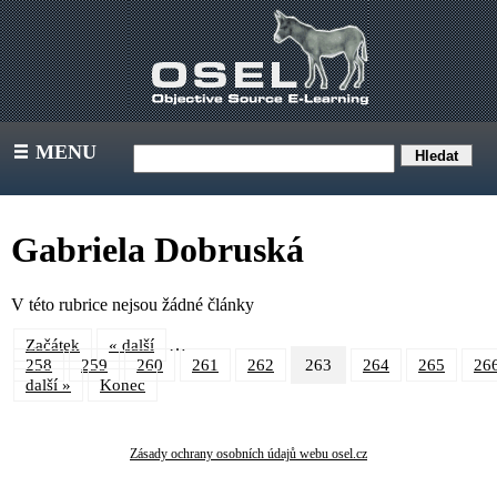
MENU
III
Gabriela Dobruská
V této rubrice nejsou žádné články
…
Začátek
« další
258
259
260
261
262
263
264
265
26
další »
Konec
Zásady ochrany osobních údajů webu osel.cz