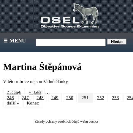
MENU
III
Martina Štěpánová
V této rubrice nejsou žádné články
…
Začátek
« další
246
247
248
249
250
251
252
253
25
další »
Konec
Zásady ochrany osobních údajů webu osel.cz