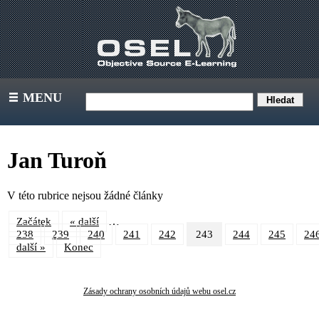
MENU
III
Jan Turoň
V této rubrice nejsou žádné články
…
Začátek
« další
238
239
240
241
242
243
244
245
24
další »
Konec
Zásady ochrany osobních údajů webu osel.cz