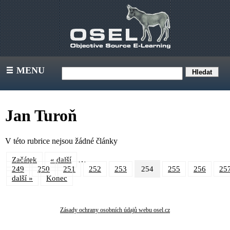
MENU
III
Jan Turoň
V této rubrice nejsou žádné články
…
Začátek
« další
249
250
251
252
253
254
255
256
25
další »
Konec
Zásady ochrany osobních údajů webu osel.cz