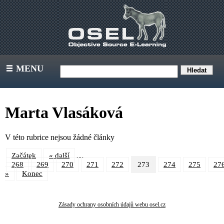
MENU
III
Marta Vlasáková
V této rubrice nejsou žádné články
…
Začátek
« další
268
269
270
271
272
273
274
275
27
»
Konec
Zásady ochrany osobních údajů webu osel.cz