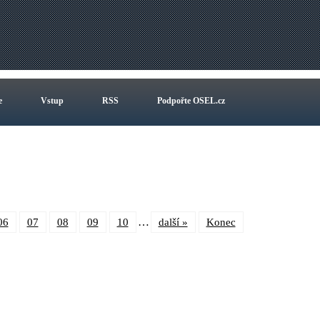
e
Vstup
RSS
Podpořte OSEL.cz
…
06
07
08
09
10
další »
Konec