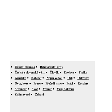
Úvodní stránka
Behavioralni vědy
Česká a slovenská vě…
Člověk
Evoluce
Fyzika
Genetika
Kabinet
Nejen vědou
Osli
Osloviny
Ovce, kozy
Prase
Přečetli jsme
Ptáci
Rostliny
Semináře
Skot
Vesmír
Viry, bakterie
Zajímavosti
Zdraví