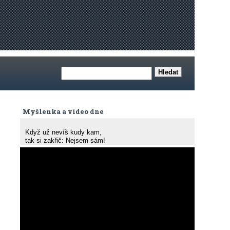
Myšlenka a video dne
Když už nevíš kudy kam,
tak si zakřič: Nejsem sám!