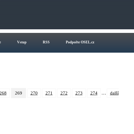
e
Vstup
RSS
Podpořte OSEL.cz
…
268
269
270
271
272
273
274
další