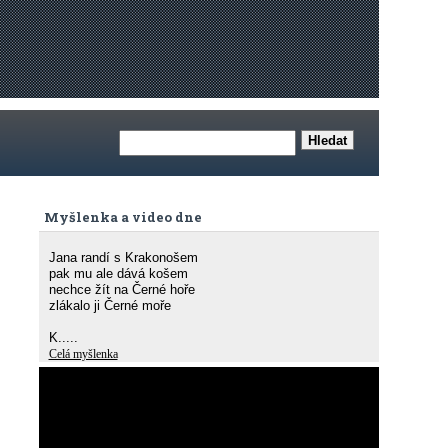
Myšlenka a video dne
Jana randí s Krakonošem
pak mu ale dává košem
nechce žít na Černé hoře
zlákalo ji Černé moře
K.....
Celá myšlenka