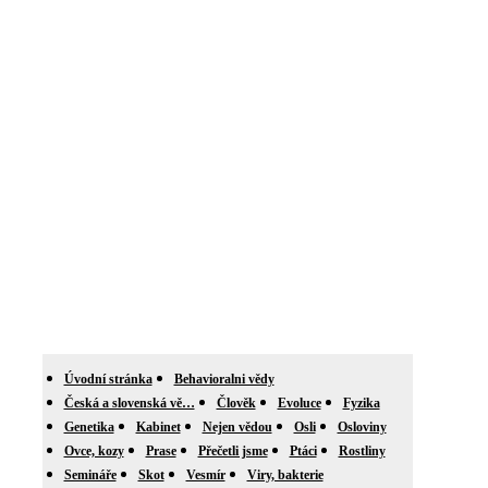
Úvodní stránka
Behavioralni vědy
Česká a slovenská vě…
Člověk
Evoluce
Fyzika
Genetika
Kabinet
Nejen vědou
Osli
Osloviny
Ovce, kozy
Prase
Přečetli jsme
Ptáci
Rostliny
Semináře
Skot
Vesmír
Viry, bakterie