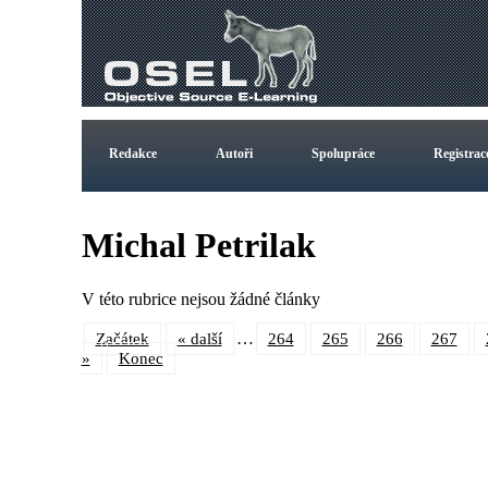
Redakce
Autoři
Spolupráce
Registrac
Michal Petrilak
V této rubrice nejsou žádné články
…
Začátek
« další
264
265
266
267
»
Konec