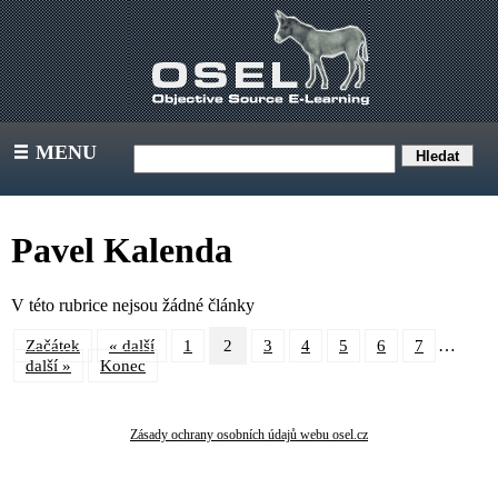
MENU
III
Pavel Kalenda
V této rubrice nejsou žádné články
…
Začátek
« další
1
2
3
4
5
6
7
další »
Konec
Zásady ochrany osobních údajů webu osel.cz