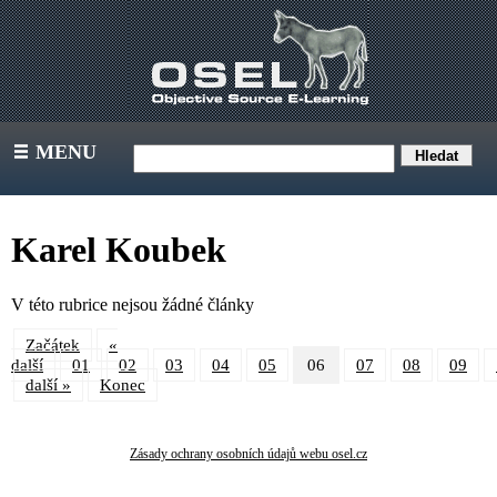
MENU
III
Karel Koubek
V této rubrice nejsou žádné články
Začátek
«
další
01
02
03
04
05
06
07
08
09
další »
Konec
Zásady ochrany osobních údajů webu osel.cz