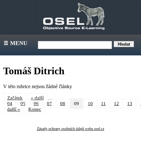
MENU
III
Tomáš Ditrich
V této rubrice nejsou žádné články
…
Začátek
« další
04
05
06
07
08
09
10
11
12
13
další »
Konec
Zásady ochrany osobních údajů webu osel.cz