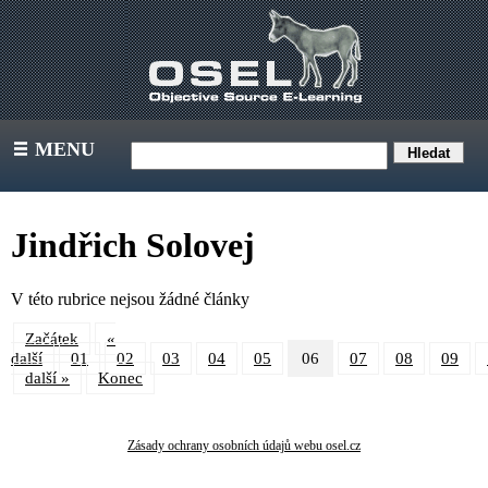
MENU
III
Jindřich Solovej
V této rubrice nejsou žádné články
Začátek
«
další
01
02
03
04
05
06
07
08
09
další »
Konec
Zásady ochrany osobních údajů webu osel.cz