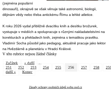
(zejména populární
dinosauři), okrajově se však věnuje také astronomii, biologii,
dějinám vědy nebo třeba antickému Římu a lehké atletice.
K roku 2026 vydal přibližně dvacítku knih a desítku brožurek,
vystupuje v médiích a spolupracuje s různými nakladatelstvími na
korekturách a překladech knih, zejména s tematikou pravěku.
Vladimír Socha působil jako pedagog, aktuálně pracuje jako lektor
na Hvězdárně a planetáriu v Hradci Králové.
V této rubrice nejsou žádné články
…
Začátek
« další
251
252
253
254
255
256
257
258
25
další »
Konec
Zásady ochrany osobních údajů webu osel.cz