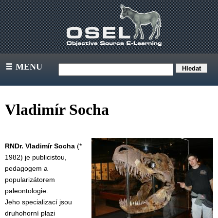
MENU
III
Vladimír Socha
RNDr. Vladimír Socha
(*
1982) je publicistou,
pedagogem a
popularizátorem
paleontologie.
Jeho specializací jsou
druhohorní plazi