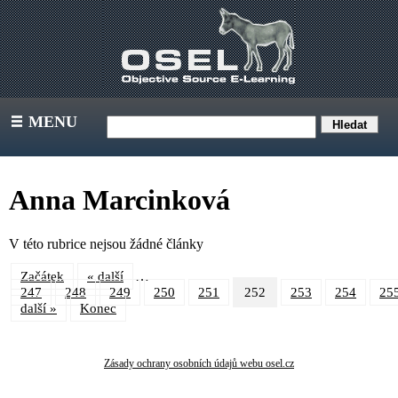
MENU
III
Anna Marcinková
V této rubrice nejsou žádné články
…
Začátek
« další
247
248
249
250
251
252
253
254
25
další »
Konec
Zásady ochrany osobních údajů webu osel.cz