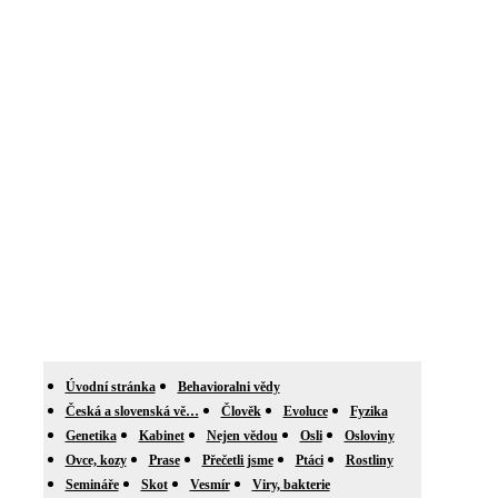
Úvodní stránka
Behavioralni vědy
Česká a slovenská vě…
Člověk
Evoluce
Fyzika
Genetika
Kabinet
Nejen vědou
Osli
Osloviny
Ovce, kozy
Prase
Přečetli jsme
Ptáci
Rostliny
Semináře
Skot
Vesmír
Viry, bakterie