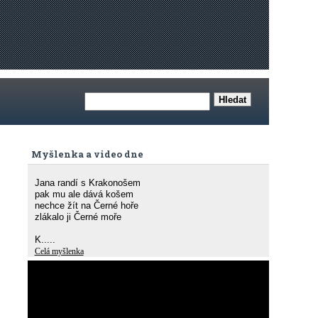
Myšlenka a video dne
Jana randí s Krakonošem
pak mu ale dává košem
nechce žít na Černé hoře
zlákalo ji Černé moře
K.....
Celá myšlenka