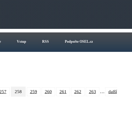
e
Vstup
RSS
Podpořte OSEL.cz
…
257
258
259
260
261
262
263
další