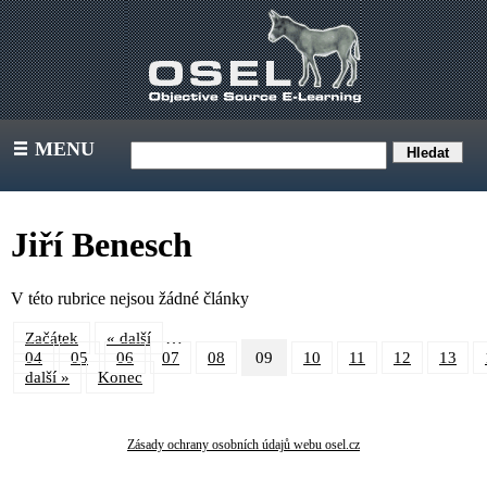
MENU
III
Jiří Benesch
V této rubrice nejsou žádné články
…
Začátek
« další
04
05
06
07
08
09
10
11
12
13
další »
Konec
Zásady ochrany osobních údajů webu osel.cz