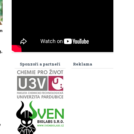
ím
g,
Sponzoři a partneři
Reklama
e