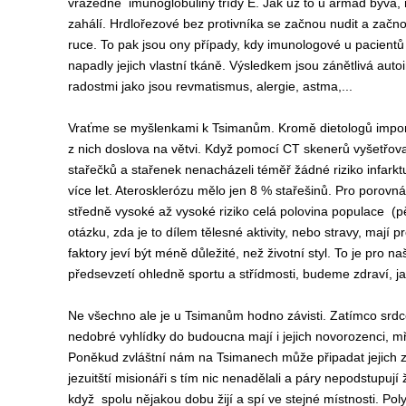
vražedné imunoglobuliny třídy E. Jak už to u armád bývá, 
zahálí. Hrdlořezové bez protivníka se začnou nudit a začno
ruce. To pak jsou ony případy, kdy imunologové u pacientů zj
napadly jejich vlastní tkáně. Výsledkem jsou zánětlivá aut
radostmi jako jsou revmatismus, alergie, astma,...
Vraťme se myšlenkami k Tsimanům. Kromě dietologů imponuj
z nich doslova na větvi. Když pomocí CT skenerů vyšetřovali
stařečků a stařenek nenacházeli téměř žádné riziko infarktu
více let. Aterosklerózu mělo jen 8 % stařešinů. Pro porovn
středně vysoké až vysoké riziko celá polovina populace (p
otázku, zda je to dílem tělesné aktivity, nebo stravy, mají
faktory jeví být méně důležité, než životní styl. To je pro 
předsevzetí ohledně sportu a střídmosti, budeme zdraví, j
Ne všechno ale je u Tsimanům hodno závisti. Zatímco srdce 
nedobré vyhlídky do budoucna mají i jejich novorozenci, mř
Poněkud zvláštní nám na Tsimanech může připadat jejich zp
jezuitští misionáři s tím nic nenadělali a páry nepodstupují
když spolu nějakou dobu žijí a spí ve stejné místnosti. Po