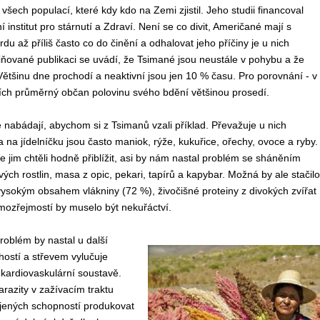
všech populací, které kdy kdo na Zemi zjistil. Jeho studii financoval
institut pro stárnutí a Zdraví. Není se co divit, Američané mají s
du až příliš často co do činění a odhalovat jeho příčiny je u nich
iňované publikaci se uvádí, že Tsimané jsou neustále v pohybu a že
 Většinu dne prochodí a neaktivní jsou jen 10 % času. Pro porovnání - v
ích průměrný občan polovinu svého bdění většinou prosedí.
 nabádají, abychom si z Tsimanů vzali příklad. Převažuje u nich
a jídelníčku jsou často maniok, rýže, kukuřice, ořechy, ovoce a ryby.
jim chtěli hodně přiblížit, asi by nám nastal problém se sháněním
ch rostlin, masa z opic, pekari, tapírů a kapybar. Možná by ale stačilo
 s vysokým obsahem vlákniny (72 %), živočišné proteiny z divokých zvířat
mozřejmostí by muselo být nekuřáctví.
roblém by nastal u další
 hostí a střevem vylučuje
é kardiovaskulární soustavě.
arazity v zažívacím traktu
ojených schopností produkovat