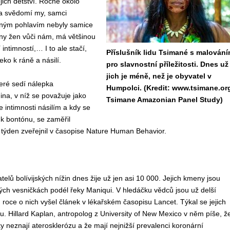
ejich dětství. Ročně okolo
na svědomí my, samci
žným pohlavím nebyly samice
any žen vůči nám, má většinou
ntimností,… I to ale stačí,
Příslušník lidu Tsimané s malován
eko k ráně a násilí.
pro slavnostní příležitosti. Dnes už
jich je méně, než je obyvatel v
teré sedí nálepka
Humpolci. (Kredit: www.tsimane.or
ina, v níž se považuje jako
Tsimane Amazonian Panel Study)
 intimnosti násilím a kdy se
 k bontónu, se zaměřil
 týden zveřejnil v časopise Nature Human Behavior.
elů bolívijských nížin dnes žije už jen asi 10 000. Jejich kmeny jsou
ých vesničkách podél řeky Maniqui. V hledáčku vědců jsou už delší
roce o nich vyšel článek v lékařském časopisu Lancet. Týkal se jejich
u. Hillard Kaplan, antropolog z University of New Mexico v něm píše, ž
y neznají aterosklerózu a že mají nejnižší prevalenci koronární