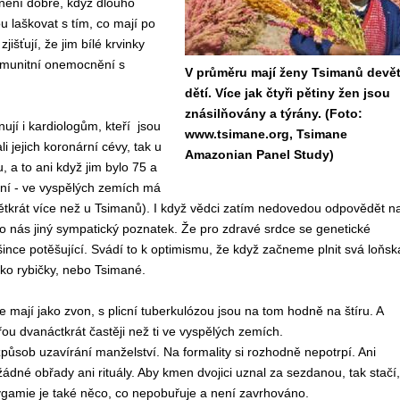
není dobré, když dlouho
u laškovat s tím, co mají po
išťují, že jim bílé krvinky
oimunitní onemocnění s
V průměru mají ženy Tsimanů devě
dětí. Více jak čtyři pětiny žen jsou
znásilňovány a týrány. (Foto:
í i kardiologům, kteří jsou
www.tsimane.org, Tsimane
 jejich koronární cévy, tak u
Amazonian Panel Study)
, a to ani když jim bylo 75 a
ání - ve vyspělých zemích má
ětkrát více než u Tsimanů). I když vědci zatím nedovedou odpovědět n
 pro nás jiný sympatický poznatek. Že pro zdravé srdce se genetické
našince potěšující. Svádí to k optimismu, že když začneme plnit svá loňsk
ako rybičky, nebo Tsimané.
mají jako zvon, s plicní tuberkulózou jsou na tom hodně na štíru. A
ou dvanáctkrát častěji než ti ve vyspělých zemích.
ůsob uzavírání manželství. Na formality si rozhodně nepotrpí. Ani
 žádné obřady ani rituály. Aby kmen dvojici uznal za sezdanou, tak stačí,
lygamie je také něco, co nepobuřuje a není zavrhováno.