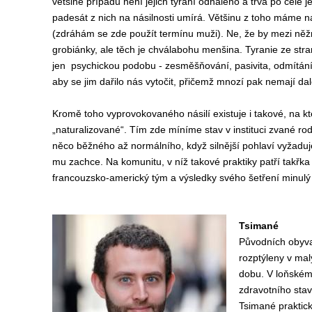
většině případů není jejich týrání odhaleno a trvá po celé j
padesát z nich na násilnosti umírá. Většinu z toho máme 
(zdráhám se zde použít termínu muži). Ne, že by mezi ně
grobiánky, ale těch je chválabohu menšina. Tyranie ze str
jen psychickou podobu - zesměšňování, pasivita, odmítání i
aby se jim dařilo nás vytočit, přičemž mnozí pak nemají dal
Kromě toho vyprovokovaného násilí existuje i takové, na k
„naturalizované“. Tím zde míníme stav v instituci zvané rod
něco běžného až normálního, když silnější pohlaví vyžaduje
mu zachce. Na komunitu, v níž takové praktiky patří takřka
francouzsko-americký tým a výsledky svého šetření minulý
Tsimané
Původních obyvat
rozptýleny v mal
dobu. V loňském 
zdravotního stav
Tsimané praktick