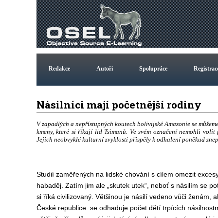
Redakce
Autoři
Spolupráce
Registrac
Násilníci mají početnější rodiny
V zapadlých a nepřístupných koutech bolivijské Amazonie se můžeme 
kmeny, které si říkají lid Tsimanů. Ve svém označení nemohli volit
Jejich neobvyklé kulturní zvyklosti přispěly k odhalení poněkud zne
Studií zaměřených na lidské chování s cílem omezit excesy
habaděj. Zatím jim ale „skutek utek“, neboť s násilím se potý
si říká civilizovaný. Většinou je násilí vedeno vůči ženám, a
České republice se odhaduje počet dětí trpících násilnostmi