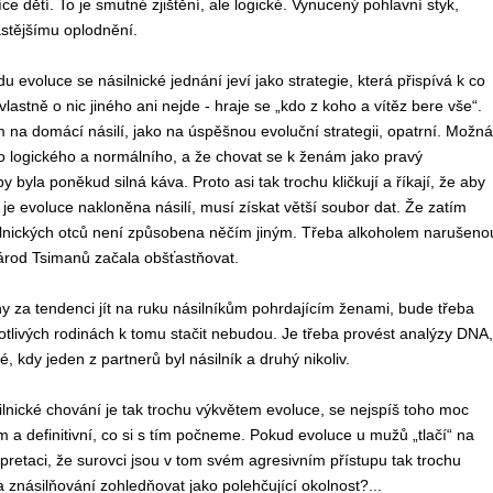
íce dětí. To je smutné zjištění, ale logické. Vynucený pohlavní styk,
astějšímu oplodnění.
edu evoluce se násilnické jednání jeví jako strategie, která přispívá k co
lastně o nic jiného ani nejde - hraje se „kdo z koho a vítěz bere vše“.
na domácí násilí, jako na úspěšnou evoluční strategii, opatrní. Možná
ěco logického a normálního, a že chovat se k ženám jako pravý
byla poněkud silná káva. Proto asi tak trochu kličkují a říkají, že aby
je evoluce nakloněna násilí, musí získat větší soubor dat. Že zatím
silnických otců není způsobena něčím jiným. Třeba alkoholem narušeno
 národ Tsimanů začala obšťastňovat.
y za tendenci jít na ruku násilníkům pohrdajícím ženami, bude třeba
otlivých rodinách k tomu stačit nebudou. Je třeba provést analýzy DNA,
, kdy jeden z partnerů byl násilník a druhý nikoliv.
silnické chování je tak trochu výkvětem evoluce, se nejspíš toho moc
a definitivní, co si s tím počneme. Pokud evoluce u mužů „tlačí“ na
retaci, že surovci jsou v tom svém agresivním přístupu tak trochu
 znásilňování zohledňovat jako polehčující okolnost?...