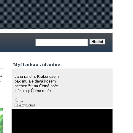
Myšlenka a video dne
ou
Jana randí s Krakonošem
„.
pak mu ale dává košem
nechce žít na Černé hoře
zlákalo ji Černé moře
K.....
Celá myšlenka