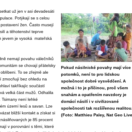
etkat už jen v asi devadesáti
ulace. Potýkají se s celou
 postavení žen. Často musejí
ilí a těhotenství teprve
ým jevem je vysoká mateřská
dně nemají povahu válečníků
munitám se chovají přátelsky
Pokud násilnické povahy mají více
 oblíbeni. To se zřejmě ale
potomků, není to pro lidskou
dí zmocňují bez ohledu na
společnost dobré vysvědčení. A
ohlaví takříkajíc součástí
možná i to je příčinou, proč všem
ívá velká část mužů. Odhalila
snahám a opatřením navzdory je
. Tsimany není lehké
domácí násilí i v civilizované
ském území lesů a savan. Lze
společnosti tak rozšířenou realitou
at bližší kontakt a získat si
(Foto: Matthieu Paley, Nat Geo Live
znásilňovaných je 85 procent
mají v porovnání s těmi, které