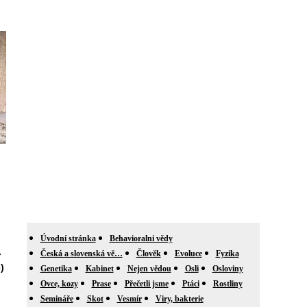
Úvodní stránka
Behavioralni vědy
.
Česká a slovenská vě…
Člověk
Evoluce
Fyzika
)
Genetika
Kabinet
Nejen vědou
Osli
Osloviny
Ovce, kozy
Prase
Přečetli jsme
Ptáci
Rostliny
Semináře
Skot
Vesmír
Viry, bakterie