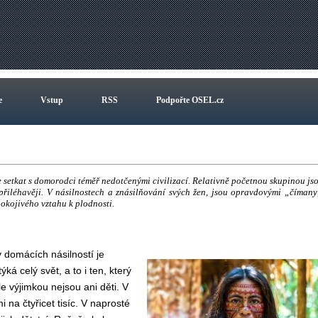
e
Vstup
RSS
Podpořte OSEL.cz
setkat s domorodci téměř nedotčenými civilizací. Relativně početnou skupinou js
 přiléhavěji. V násilnostech a znásilňování svých žen, jsou opravdovými „čímany
pokojivého vztahu k plodnosti.
 domácích násilností je
ká celý svět, a to i ten, který
le výjimkou nejsou ani děti. V
 na čtyřicet tisíc. V naprosté