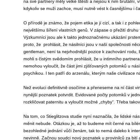
na své partnery měly velké štěstí a nejsou k nim brutální, v
kdykoliv se muži zachce, musí nutně vést k časnějšímu i č
O přírodě je známo, že pojem etika je jí cizí, a tak i z pohl
největšímu šíření vlastních genů. V zápase o přežití druhu v
Výzkumníci jsou ale k takto jednoznačnému ukázání prstem 
proto, že prohlásit, že násilníci jsou v naší společnosti n
gentleman, není ta nejvhodnější pozice k zachování rodu, by 
mohli s čistým svědomím prohlásit, že u intimního partnera 
nemohou vyloučit, že část jimi zjišťovaných potomků u ná
psychikou. I ten patří do arzenálu, kterým naše civilizace
Než evoluci definitivně osočíme a přeneseme na ní část vin
nynější poznatek potvrdit. Evidované počty potomků v jedn
rozklíčovat paternitu a vyloučit možné „chyby“. Třeba takové
Na tom, co Stieglitzova studie nyní naznačila, že lidské ná
měnit nebude. Otázkou je, až to budeme mít černé na bílém 
bezohledné jednání vůči ženám, tak to nemá daleko k interp
nevinně. Začnou soudci nový poznatek u provinilců za bití a