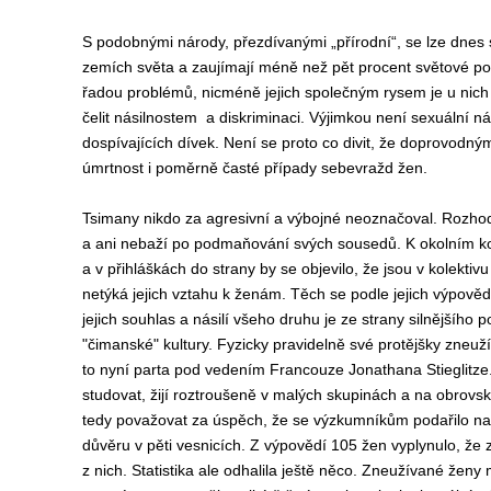
S podobnými národy, přezdívanými „přírodní“, se lze dnes s
zemích světa a zaujímají méně než pět procent světové pop
řadou problémů, nicméně jejich společným rysem je u nich
čelit násilnostem a diskriminaci. Výjimkou není sexuální nás
dospívajících dívek. Není se proto co divit, že doprovodn
úmrtnost i poměrně časté případy sebevražd žen.
Tsimany nikdo za agresivní a výbojné neoznačoval. Rozho
a ani nebaží po podmaňování svých sousedů. K okolním ko
a v přihláškách do strany by se objevilo, že jsou v kolektivu
netýká jejich vztahu k ženám. Těch se podle jejich výpově
jejich souhlas a násilí všeho druhu je ze strany silnějšího p
"čimanské" kultury. Fyzicky pravidelně své protějšky zneuž
to nyní parta pod vedením Francouze Jonathana Stieglitze
studovat, žijí roztroušeně v malých skupinách a na obrov
tedy považovat za úspěch, že se výzkumníkům podařilo naváz
důvěru v pěti vesnicích. Z výpovědí 105 žen vyplynulo, že 
z nich. Statistika ale odhalila ještě něco. Zneužívané ženy 