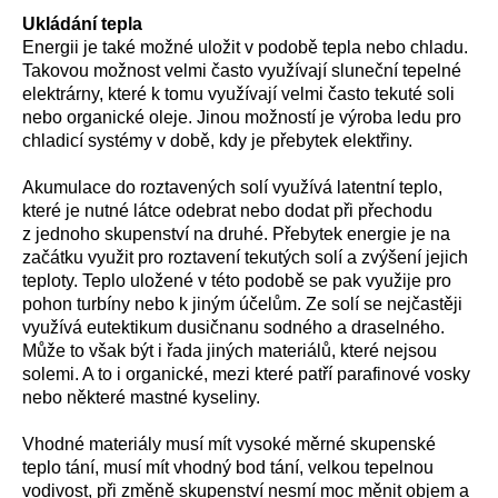
Ukládání tepla
Energii je také možné uložit v podobě tepla nebo chladu.
Takovou možnost velmi často využívají sluneční tepelné
elektrárny, které k tomu využívají velmi často tekuté soli
nebo organické oleje. Jinou možností je výroba ledu pro
chladicí systémy v době, kdy je přebytek elektřiny.
Akumulace do roztavených solí využívá latentní teplo,
které je nutné látce odebrat nebo dodat při přechodu
z jednoho skupenství na druhé. Přebytek energie je na
začátku využit pro roztavení tekutých solí a zvýšení jejich
teploty. Teplo uložené v této podobě se pak využije pro
pohon turbíny nebo k jiným účelům. Ze solí se nejčastěji
využívá eutektikum dusičnanu sodného a draselného.
Může to však být i řada jiných materiálů, které nejsou
solemi. A to i organické, mezi které patří parafinové vosky
nebo některé mastné kyseliny.
Vhodné materiály musí mít vysoké měrné skupenské
teplo tání, musí mít vhodný bod tání, velkou tepelnou
vodivost, při změně skupenství nesmí moc měnit objem a