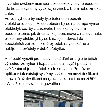
Hybridní systémy mají jednu ze složek v pevné podobě,
jde třeba o systémy využívající zinek a bróm nebo zinek a
chlór.
Velkou výhodu by měly tyto baterie při použití
v elektromobilech. Místo dobíjení by se na pumpě vyměnil
elektrolyt, což by z časového hlediska bylo velmi
podobné tomu, jak dnes tankují benzínová a naftová auta.
Sesbíraný elektrolyt by se k nabíjení dovezl do
speciálních zařízení, které by odebíraly elektřinu a
nabíjení prováděly v době přebytku.
V případě využití pro masivní ukládání energie je jejich
výhodou, že výkon i kapacita se dají zvýšit prostým
zvětšením objemu nádob s elektrolytem. Pro různé
aplikace tak existují systémy s výkonem mezi desítkami
kilowattů až desítkami megawatt a kapacitou mezi 500
kWh až ke stovkám megawatthodin.