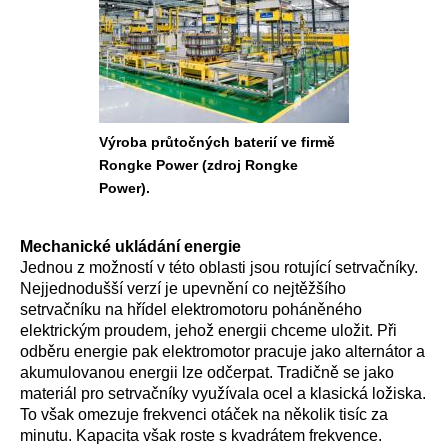
Výroba průtočných baterií ve firmě
Rongke Power (zdroj Rongke
Power).
Mechanické ukládání energie
Jednou z možností v této oblasti jsou rotující setrvačníky.
Nejjednodušší verzí je upevnění co nejtěžšího
setrvačníku na hřídel elektromotoru poháněného
elektrickým proudem, jehož energii chceme uložit. Při
odběru energie pak elektromotor pracuje jako alternátor a
akumulovanou energii lze odčerpat. Tradičně se jako
materiál pro setrvačníky využívala ocel a klasická ložiska.
To však omezuje frekvenci otáček na několik tisíc za
minutu. Kapacita však roste s kvadrátem frekvence.