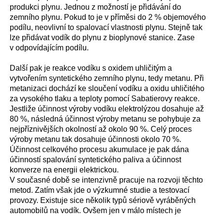
produkci plynu. Jednou z možností je přidávání do
zemního plynu. Pokud to je v příměsi do 2 % objemového
podílu, neovlivní to spalovací vlastnosti plynu. Stejně tak
lze přidávat vodík do plynu z bioplynové stanice. Zase
v odpovídajícím podílu.
Další pak je reakce vodíku s oxidem uhličitým a
vytvořením syntetického zemního plynu, tedy metanu. Při
metanizaci dochází ke sloučení vodíku a oxidu uhličitého
za vysokého tlaku a teploty pomocí Sabatierovy reakce.
Jestliže účinnost výroby vodíku elektrolýzou dosahuje až
80 %, následná účinnost výroby metanu se pohybuje za
nejpříznivějších okolností až okolo 90 %. Celý proces
výroby metanu tak dosahuje účinnosti okolo 70 %.
Účinnost celkového procesu akumulace je pak dána
účinností spalování syntetického paliva a účinnost
konverze na energii elektrickou.
V současné době se intenzivně pracuje na rozvoji těchto
metod. Zatím však jde o výzkumné studie a testovací
provozy. Existuje sice několik typů sériově vyráběných
automobilů na vodík. Ovšem jen v málo místech je