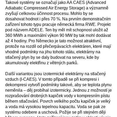
Takové systémy se označují jako AA CAES (
Advanced
Adiabatic Compressed Air Energy Storage
) a významně
zvyšují celkovou účinnost procesu. Mohlo by se
dosahovat hodnot i přes 70 %. Na prvním demonstračním
zařízení tohoto typu pracuje německá firma RWE. Projekt
pod názvem ADELE. Ten by měl mít schopnost uložit až
360 MWh a maximální výkon 90 MW by tak mohl dodávat
až 4 hodiny. Pro Německo je tato možnost atraktivní,
protože na rozdíl od přečerpávacích elektráren, které mají
vhodné podmínky na jihu tohoto státu, elektrárny na
stlačený plyn by se daly budovat na severu, kde by
akumulovaly elektřinu z větrných parků.
Další variantou jsou izotermické elektrárny na stlačený
vzduch (I-CAES). V tomto případě se při kompresi i
dekompresi vytvoří podmínky takové, aby se teplota plynu
neměnila – děj probíhal izotermicky. Jednou z možností je
rozprašování drobných kapiček vody v kompresním pístu
během stlačování. Povrch velkého počtu kapiček je velký
a voda má vysokou tepelnou kapacitu. Voda se pak ze
systému odebere a uschová. Požije se při stejném ději