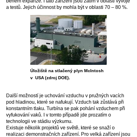
během expanze. I tato zařízení jsou zatím v oblasti vývoje
a testů. Jejich účinnost by mohla být v oblasti 70 – 80 %.
Úložiště na stlačený plyn McIntosh
v USA (zdroj DOE).
Další možností je uchování vzduchu v pružných vacích
pod hladinou, které se nafukují. Vzduch tak zůstává při
konstantním tlaku. Turbína se pak pohání vzduchem při
vyfukování vaků. I v tomto případě jde prozatím o
technologii ve stádiu výzkumu.
Existuje několik projektů ve světě, které se snaží o
realizaci demonstračních zařízení. Pro velká zařízení jsou