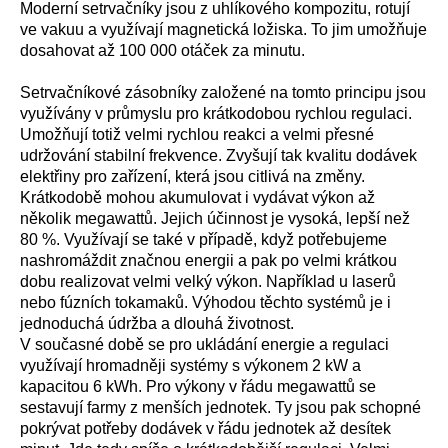
Moderní setrvačníky jsou z uhlíkového kompozitu, rotují
ve vakuu a využívají magnetická ložiska. To jim umožňuje
dosahovat až 100 000 otáček za minutu.
Setrvačníkové zásobníky založené na tomto principu jsou
využívány v průmyslu pro krátkodobou rychlou regulaci.
Umožňují totiž velmi rychlou reakci a velmi přesné
udržování stabilní frekvence. Zvyšují tak kvalitu dodávek
elektřiny pro zařízení, která jsou citlivá na změny.
Krátkodobě mohou akumulovat i vydávat výkon až
několik megawattů. Jejich účinnost je vysoká, lepší než
80 %. Využívají se také v případě, když potřebujeme
nashromáždit značnou energii a pak po velmi krátkou
dobu realizovat velmi velký výkon. Například u laserů
nebo fúzních tokamaků. Výhodou těchto systémů je i
jednoduchá údržba a dlouhá životnost.
V současné době se pro ukládání energie a regulaci
využívají hromadněji systémy s výkonem 2 kW a
kapacitou 6 kWh. Pro výkony v řádu megawattů se
sestavují farmy z menších jednotek. Ty jsou pak schopné
pokrývat potřeby dodávek v řádu jednotek až desítek