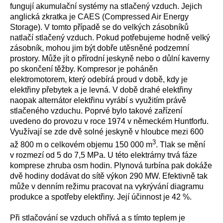
fungují akumulační systémy na stlačený vzduch. Jejich
anglická zkratka je CAES (
Compressed Air Energy
Storage
). V tomto případě se do velkých zásobníků
natlačí stlačený vzduch. Pokud potřebujeme hodně velký
zásobník, mohou jim být dobře utěsněné podzemní
prostory. Může jít o přírodní jeskyně nebo o důlní kaverny
po skončení těžby. Kompresor je poháněn
elektromotorem, který odebírá proud v době, kdy je
elektřiny přebytek a je levná. V době drahé elektřiny
naopak alternátor elektřinu vyrábí s využitím právě
stlačeného vzduchu. Poprvé bylo takové zařízení
uvedeno do provozu v roce 1974 v německém Huntforfu.
Využívají se zde dvě solné jeskyně v hloubce mezi 600
3
až 800 m o celkovém objemu 150 000 m
. Tlak se mění
v rozmezí od 5 do 7,5 MPa. U této elektrárny trvá fáze
komprese zhruba osm hodin. Plynová turbína pak dokáže
dvě hodiny dodávat do sítě výkon 290 MW. Efektivně tak
může v denním režimu pracovat na vykrývání diagramu
produkce a spotřeby elektřiny. Její účinnost je 42 %.
Při stlačování se vzduch ohřívá a s tímto teplem je