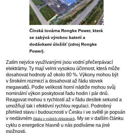
Čínská továrna Rongke Power, která
se zabývá výrobou baterií a
dodávkami úložišť (zdroj Rongke
Power).
Zatím nejvíce využívanými jsou vodní přečerpávací
elektrárny. Ty mají velmi vysokou účinnost, která může
dosahovat hodnoty až okolo 80 %. Výkony mohou být
v širokém rozmezí a dosahovat až řádu stovek
megawattů. Podle velikosti horní nádrže mohou svůj
nominální výkon poskytovat řadu hodin i pár dnů.
Reagovat mohou s rychlostí až v řádu desítek sekund a
umožňují tak i efektivní rychlou regulaci. Podrobný
přehled stavu i budoucnosti v Česku i ve světě je popsán
v nedávném
. My se v dalším článku
článku o vodních elektrárnách
cyklu o energetice hlavně u nás podíváme na jiné
možnosti.