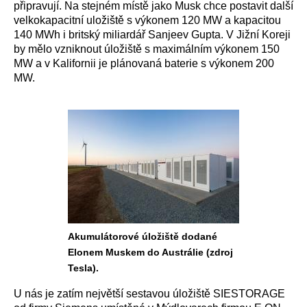
připravují. Na stejném místě jako Musk chce postavit další
velkokapacitní uložiště s výkonem 120 MW a kapacitou
140 MWh i britský miliardář Sanjeev Gupta. V Jižní Koreji
by mělo vzniknout úložiště s maximálním výkonem 150
MW a v Kalifornii je plánovaná baterie s výkonem 200
MW.
Akumulátorové úložiště dodané
Elonem Muskem do Austrálie (zdroj
Tesla).
U nás je zatím největší sestavou úložiště SIESTORAGE