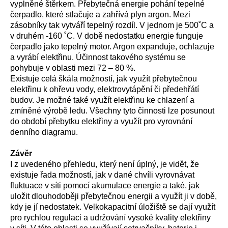
vyplněné štěrkem. Přebytečná energie pohání tepelné
čerpadlo, které stlačuje a zahřívá plyn argon. Mezi
zásobníky tak vytváří tepelný rozdíl. V jednom je 500˚C a
v druhém -160 ˚C. V době nedostatku energie funguje
čerpadlo jako tepelný motor. Argon expanduje, ochlazuje
a vyrábí elektřinu. Účinnost takového systému se
pohybuje v oblasti mezi 72 – 80 %.
Existuje celá škála možností, jak využít přebytečnou
elektřinu k ohřevu vody, elektrovytápění či předehřátí
budov. Je možné také využít elektřinu ke chlazení a
zmíněné výrobě ledu. Všechny tyto činnosti lze posunout
do období přebytku elektřiny a využít pro vyrovnání
denního diagramu.
Závěr
I z uvedeného přehledu, který není úplný, je vidět, že
existuje řada možností, jak v dané chvíli vyrovnávat
fluktuace v síti pomocí akumulace energie a také, jak
uložit dlouhodoběji přebytečnou energii a využít ji v době,
kdy je jí nedostatek. Velkokapacitní úložiště se dají využít
pro rychlou regulaci a udržování vysoké kvality elektřiny