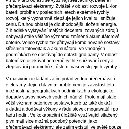
v síti. V této oblasti se využívají setrvačníky, baterie i
přečerpávací elektrárny. Zvláště v oblasti rozvoje Li-Ion
baterií probíhá v posledních letech extrémně rychlý
rozvoj, který významně zlepšuje jejich kvalitu i snižuje
cenu. Druhou oblastí je dlouhodobější uložení energie.
Z hlediska vykrývání malých decentralizovaných zdrojů
nabývají stále většího významu zmíněné akumulátorové
baterie. Velice rychle tak přibývají kombinované sestavy
střešních fotovoltaik a akumulátoru. Ve vhodných
podmínkách se dostávají do oblasti grid parity. V oblasti
baterií lze očekávat poměrně rychlé snižování ceny a
zlepšování parametrů s růstem masovosti jejich výroby.
V masivním ukládání zatím pořád vedou přečerpávací
elektrárny. Jejich hlavním problémem je závislost této
možnosti na geografických podmínkách a ekologické
dopady stavby nových vodních nádrží. Proto mají stále
větší význam bateriové sestavy, které už také dokáží
ukládat a dodávat výkony v řádu stovek megawattů i po
řadu hodin. Velkokapacitní úložiště využívající stlačený
plyn mají sice možná podobný potenciál jako
přečerpávací elektrárny, ale zatím existují ve světě pouze