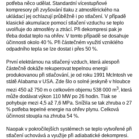
potřeba něco udělat. Standardní vícestupňové
kompresory při zvyšování tlaku z atmosférického na
ukládací jej ochlazují průběžně i po stlačení. V případě
klasické akumulace pomocí stlačení vzduchu se teplo
uvolňuje do atmosféry a ztrácí. Při dekompresi pak je
třeba dodat teplo na ohřev. V tomto případě se dosahuje
účinnosti okolo 40 %. Při částečném využití vzniklého
odpadního tepla se lze dostat i přes 50 %.
První elektrárnou na stlačený vzduch, která alespoň
částečně dokáže rekuperovat tepelnou energii
produkovanou při stlačování, je od roku 1991 McIntosh ve
státě Alabama v USA. Zde šlo o solné jeskyně v hloubce
3
mezi 450 až 750 m o celkovém objemu 538 000 m
, která
může dodávat výkon 110 MW po 26 hodin. Tlak se
pohybuje mezi 4,5 až 7,6 MPa. Snížila se tak zhruba o 27
% potřeba tepelné energie na ohřev plynu. Celková
účinnost stoupla na zhruba 54 %.
Naopak v pokročilejších systémech se teplo vytvořené při
stlačení uchovává a využije při adiabatické dekompresi.