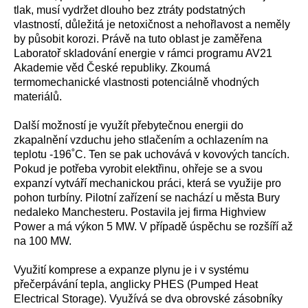
tlak, musí vydržet dlouho bez ztráty podstatných
vlastností, důležitá je netoxičnost a nehořlavost a neměly
by působit korozi. Právě na tuto oblast je zaměřena
Laboratoř skladování energie v rámci programu AV21
Akademie věd České republiky. Zkoumá
termomechanické vlastnosti potenciálně vhodných
materiálů.
Další možností je využít přebytečnou energii do
zkapalnění vzduchu jeho stlačením a ochlazením na
teplotu -196˚C. Ten se pak uchovává v kovových tancích.
Pokud je potřeba vyrobit elektřinu, ohřeje se a svou
expanzí vytváří mechanickou práci, která se využije pro
pohon turbíny. Pilotní zařízení se nachází u města Bury
nedaleko Manchesteru. Postavila jej firma Highview
Power a má výkon 5 MW. V případě úspěchu se rozšíří až
na 100 MW.
Využití komprese a expanze plynu je i v systému
přečerpávání tepla, anglicky PHES (
Pumped Heat
Electrical Storage
). Využívá se dva obrovské zásobníky