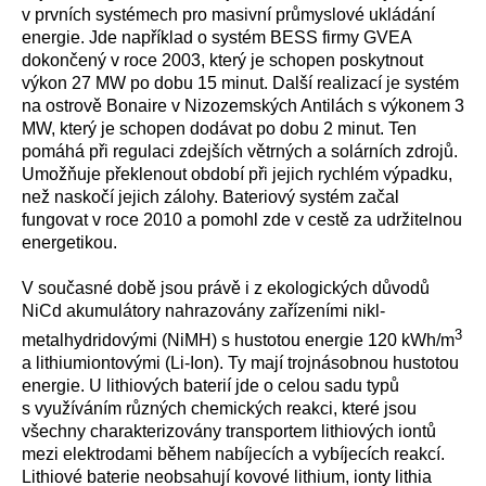
v prvních systémech pro masivní průmyslové ukládání
energie. Jde například o systém BESS firmy GVEA
dokončený v roce 2003, který je schopen poskytnout
výkon 27 MW po dobu 15 minut. Další realizací je systém
na ostrově Bonaire v Nizozemských Antilách s výkonem 3
MW, který je schopen dodávat po dobu 2 minut. Ten
pomáhá při regulaci zdejších větrných a solárních zdrojů.
Umožňuje překlenout období při jejich rychlém výpadku,
než naskočí jejich zálohy. Bateriový systém začal
fungovat v roce 2010 a pomohl zde v cestě za udržitelnou
energetikou.
V současné době jsou právě i z ekologických důvodů
NiCd akumulátory nahrazovány zařízeními nikl-
3
metalhydridovými (NiMH) s hustotou energie 120 kWh/m
a lithiumiontovými (Li-Ion). Ty mají trojnásobnou hustotou
energie. U lithiových baterií jde o celou sadu typů
s využíváním různých chemických reakci, které jsou
všechny charakterizovány transportem lithiových iontů
mezi elektrodami během nabíjecích a vybíjecích reakcí.
Lithiové baterie neobsahují kovové lithium, ionty lithia