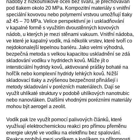
nádoby z nízkouhlíkové oceli bez svarů, je přechováván
pod tlakem okolo 20 MPa. Kompozitní materiály s vnitřní
speciální kovovou nebo polymerní vrstvou umožňují tlaky
až 45 – 70 MPa. Velice perspektivní je i uskladňování
v kapalné formě s využitím dvoustěnných kovových
nádob, u kterých je mezi stěnami vakuum. Vnitřní nádoba,
ve které je kapalný vodík, má několik vrstev, které tvoří co
nejdokonalejší tepelnou bariéru. Jako velmi výhodná,
bezpečná metoda s velkou kapacitou uskladnění se zdá
skladování vodíku v hydridech kovů. Může jít o
intersticiální hydridy kovů, aktivované prášky bohaté na
hořčík nebo komplexní hydridy lehkých kovů. Nižší
skladovací tlaky a zvýšenou bezpečnost přinášejí i
metody skladování v porézních materiálech. Dají se
využít uhlíkaté struktury v podobě uhlíkových nanotrubic
nebo nanovláken. Dalšími vhodnými porézními materiály
mohou být aerogel a zeolit.
Vodík pak lze využít pomocí palivových článků, které
využívají elektrochemickou reakci pro přímou přeměnu
energie ukryté ve vodíku na elektřinu bez spalování.
Reakce probíhá mezi vodíkem a kyslíkem za přítomnosti