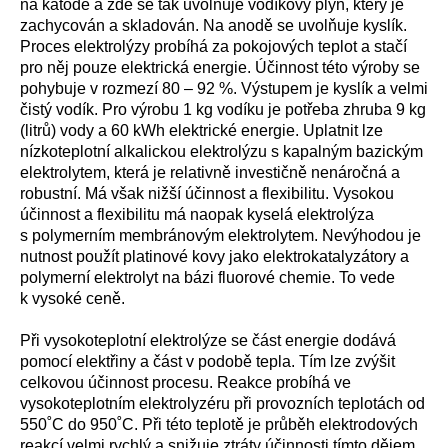
na katodě a zde se tak uvolňuje vodíkový plyn, který je
zachycován a skladován. Na anodě se uvolňuje kyslík.
Proces elektrolýzy probíhá za pokojových teplot a stačí
pro něj pouze elektrická energie. Účinnost této výroby se
pohybuje v rozmezí 80 – 92 %. Výstupem je kyslík a velmi
čistý vodík. Pro výrobu 1 kg vodíku je potřeba zhruba 9 kg
(litrů) vody a 60 kWh elektrické energie. Uplatnit lze
nízkoteplotní alkalickou elektrolýzu s kapalným bazickým
elektrolytem, která je relativně investičně nenáročná a
robustní. Má však nižší účinnost a flexibilitu. Vysokou
účinnost a flexibilitu má naopak kyselá elektrolýza
s polymerním membránovým elektrolytem. Nevýhodou je
nutnost použít platinové kovy jako elektrokatalyzátory a
polymerní elektrolyt na bázi fluorové chemie. To vede
k vysoké ceně.
Při vysokoteplotní elektrolýze se část energie dodává
pomocí elektřiny a část v podobě tepla. Tím lze zvýšit
celkovou účinnost procesu. Reakce probíhá ve
vysokoteplotním elektrolyzéru při provozních teplotách od
550˚C do 950˚C. Při této teplotě je průběh elektrodových
reakcí velmi rychlý a snižuje ztráty účinnosti tímto dějem.