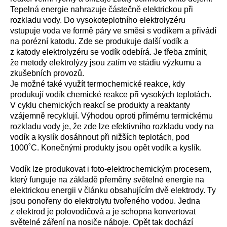
Tepelná energie nahrazuje částečně elektrickou při
rozkladu vody. Do vysokoteplotního elektrolyzéru
vstupuje voda ve formě páry ve směsi s vodíkem a přivádí
na porézní katodu. Zde se produkuje další vodík a
z katody elektrolyzéru se vodík odebírá. Je třeba zmínit,
že metody elektrolýzy jsou zatím ve stádiu výzkumu a
zkušebních provozů.
Je možné také využít termochemické reakce, kdy
produkují vodík chemické reakce při vysokých teplotách.
V cyklu chemických reakcí se produkty a reaktanty
vzájemně recyklují. Výhodou oproti přímému termickému
rozkladu vody je, že zde lze efektivního rozkladu vody na
vodík a kyslík dosáhnout při nižších teplotách, pod
1000˚C. Konečnými produkty jsou opět vodík a kyslík.
Vodík lze produkovat i foto-elektrochemickým procesem,
který funguje na základě přeměny světelné energie na
elektrickou energii v článku obsahujícím dvě elektrody. Ty
jsou ponořeny do elektrolytu tvořeného vodou. Jedna
z elektrod je polovodičová a je schopna konvertovat
světelné záření na nosiče náboje. Opět tak dochází