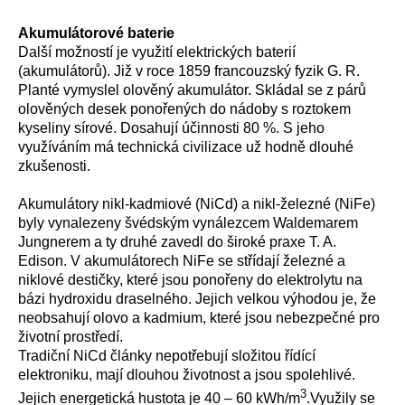
Akumulátorové baterie
Další možností je využití elektrických baterií
(akumulátorů). Již v roce 1859 francouzský fyzik G. R.
Planté vymyslel olověný akumulátor. Skládal se z párů
olověných desek ponořených do nádoby s roztokem
kyseliny sírové. Dosahují účinnosti 80 %. S jeho
využíváním má technická civilizace už hodně dlouhé
zkušenosti.
Akumulátory nikl-kadmiové (NiCd) a nikl-železné (NiFe)
byly vynalezeny švédským vynálezcem Waldemarem
Jungnerem a ty druhé zavedl do široké praxe T. A.
Edison. V akumulátorech NiFe se střídají železné a
niklové destičky, které jsou ponořeny do elektrolytu na
bázi hydroxidu draselného. Jejich velkou výhodou je, že
neobsahují olovo a kadmium, které jsou nebezpečné pro
životní prostředí.
Tradiční NiCd články nepotřebují složitou řídící
elektroniku, mají dlouhou životnost a jsou spolehlivé.
3
Jejich energetická hustota je 40 – 60 kWh/m
.Využily se