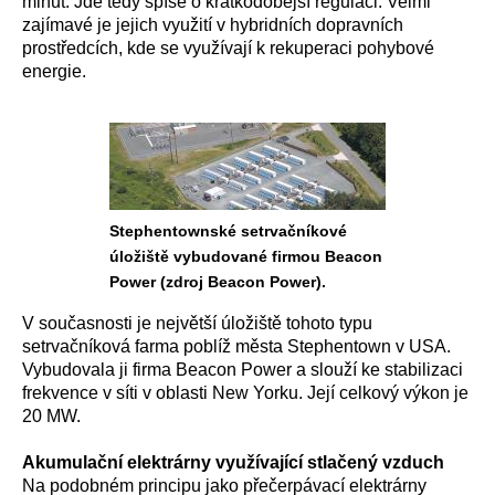
minut. Jde tedy spíše o krátkodobější regulaci. Velmi
zajímavé je jejich využití v hybridních dopravních
prostředcích, kde se využívají k rekuperaci pohybové
energie.
Stephentownské setrvačníkové
úložiště vybudované firmou Beacon
Power (zdroj Beacon Power).
V současnosti je největší úložiště tohoto typu
setrvačníková farma poblíž města Stephentown v USA.
Vybudovala ji firma Beacon Power a slouží ke stabilizaci
frekvence v síti v oblasti New Yorku. Její celkový výkon je
20 MW.
Akumulační elektrárny využívající stlačený vzduch
Na podobném principu jako přečerpávací elektrárny