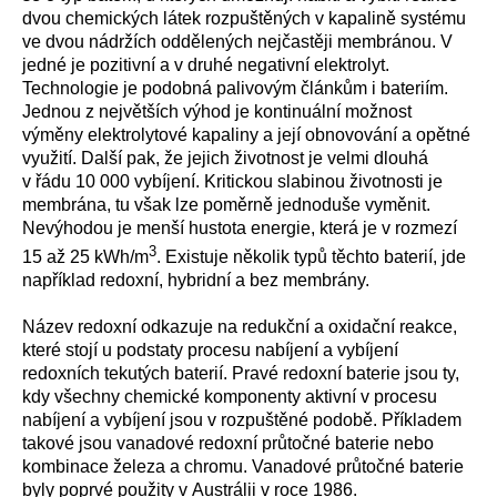
dvou chemických látek rozpuštěných v kapalině systému
ve dvou nádržích oddělených nejčastěji membránou. V
jedné je pozitivní a v druhé negativní elektrolyt.
Technologie je podobná palivovým článkům i bateriím.
Jednou z největších výhod je kontinuální možnost
výměny elektrolytové kapaliny a její obnovování a opětné
využití. Další pak, že jejich životnost je velmi dlouhá
v řádu 10 000 vybíjení. Kritickou slabinou životnosti je
membrána, tu však lze poměrně jednoduše vyměnit.
Nevýhodou je menší hustota energie, která je v rozmezí
3
15 až 25 kWh/m
. Existuje několik typů těchto baterií, jde
například redoxní, hybridní a bez membrány.
Název redoxní odkazuje na redukční a oxidační reakce,
které stojí u podstaty procesu nabíjení a vybíjení
redoxních tekutých baterií. Pravé redoxní baterie jsou ty,
kdy všechny chemické komponenty aktivní v procesu
nabíjení a vybíjení jsou v rozpuštěné podobě. Příkladem
takové jsou vanadové redoxní průtočné baterie nebo
kombinace železa a chromu. Vanadové průtočné baterie
byly poprvé použity v Austrálii v roce 1986.