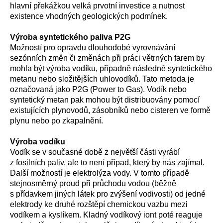
hlavní překážkou velká prvotní investice a nutnost
existence vhodných geologických podmínek.
Výroba syntetického paliva P2G
Možností pro opravdu dlouhodobé vyrovnávání
sezónních změn či změnách při práci větrných farem by
mohla být výroba vodíku, případně následně syntetického
metanu nebo složitějších uhlovodíků. Tato metoda je
označovaná jako P2G (
Power to Gas
). Vodík nebo
syntetický metan pak mohou být distribuovány pomocí
existujících plynovodů, zásobníků nebo cisteren ve formě
plynu nebo po zkapalnění.
Výroba vodíku
Vodík se v současné době z největší části vyrábí
z fosilních paliv, ale to není případ, který by nás zajímal.
Další možností je elektrolýza vody. V tomto případě
stejnosměrný proud při průchodu vodou (běžně
s přídavkem jiných látek pro zvýšení vodivosti) od jedné
elektrody ke druhé rozštěpí chemickou vazbu mezi
vodíkem a kyslíkem. Kladný vodíkový iont poté reaguje