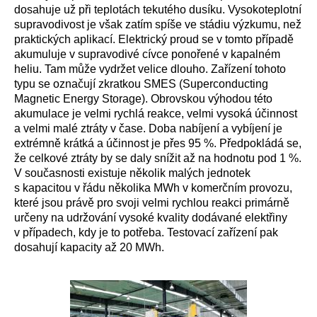
dosahuje už při teplotách tekutého dusíku. Vysokoteplotní
supravodivost je však zatím spíše ve stádiu výzkumu, než
praktických aplikací. Elektrický proud se v tomto případě
akumuluje v supravodivé cívce ponořené v kapalném
heliu. Tam může vydržet velice dlouho. Zařízení tohoto
typu se označují zkratkou SMES (
Superconducting
Magnetic Energy Storage
). Obrovskou výhodou této
akumulace je velmi rychlá reakce, velmi vysoká účinnost
a velmi malé ztráty v čase. Doba nabíjení a vybíjení je
extrémně krátká a účinnost je přes 95 %. Předpokládá se,
že celkové ztráty by se daly snížit až na hodnotu pod 1 %.
V současnosti existuje několik malých jednotek
s kapacitou v řádu několika MWh v komerčním provozu,
které jsou právě pro svoji velmi rychlou reakci primárně
určeny na udržování vysoké kvality dodávané elektřiny
v případech, kdy je to potřeba. Testovací zařízení pak
dosahují kapacity až 20 MWh.