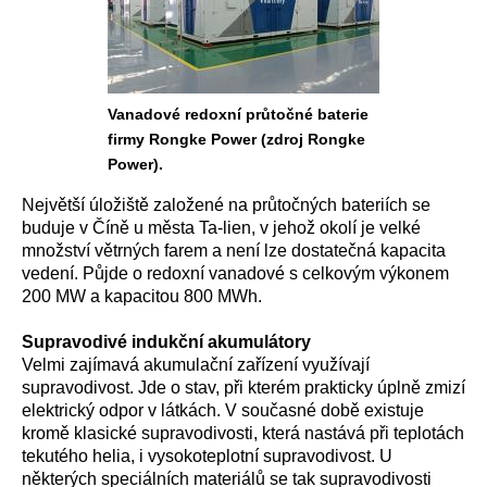
Vanadové redoxní průtočné baterie
firmy Rongke Power (zdroj Rongke
Power).
Největší úložiště založené na průtočných bateriích se
buduje v Číně u města Ta-lien, v jehož okolí je velké
množství větrných farem a není lze dostatečná kapacita
vedení. Půjde o redoxní vanadové s celkovým výkonem
200 MW a kapacitou 800 MWh.
Supravodivé indukční akumulátory
Velmi zajímavá akumulační zařízení využívají
supravodivost. Jde o stav, při kterém prakticky úplně zmizí
elektrický odpor v látkách. V současné době existuje
kromě klasické supravodivosti, která nastává při teplotách
tekutého helia, i vysokoteplotní supravodivost. U
některých speciálních materiálů se tak supravodivosti