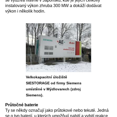
se využívá hlavně v Japonsku, kde je jejich celkový
instalovaný výkon zhruba 300 MW a dokáží dodávat
výkon i několik hodin.
Velkokapacitní úložiště
SIESTORAGE od firmy Siemens
umístěné v Mýdlovarech (zdroj
Siemens).
Průtočné baterie
Ty se někdy označují jako průtokové nebo tekuté. Jedná
se o typ baterií, u kterých umožňují nabití a vybití reakce