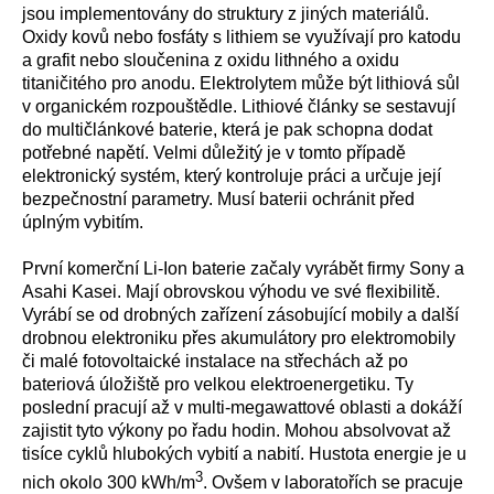
jsou implementovány do struktury z jiných materiálů.
Oxidy kovů nebo fosfáty s lithiem se využívají pro katodu
a grafit nebo sloučenina z oxidu lithného a oxidu
titaničitého pro anodu. Elektrolytem může být lithiová sůl
v organickém rozpouštědle. Lithiové články se sestavují
do multičlánkové baterie, která je pak schopna dodat
potřebné napětí. Velmi důležitý je v tomto případě
elektronický systém, který kontroluje práci a určuje její
bezpečnostní parametry. Musí baterii ochránit před
úplným vybitím.
První komerční Li-Ion baterie začaly vyrábět firmy Sony a
Asahi Kasei. Mají obrovskou výhodu ve své flexibilitě.
Vyrábí se od drobných zařízení zásobující mobily a další
drobnou elektroniku přes akumulátory pro elektromobily
či malé fotovoltaické instalace na střechách až po
bateriová úložiště pro velkou elektroenergetiku. Ty
poslední pracují až v multi-megawattové oblasti a dokáží
zajistit tyto výkony po řadu hodin. Mohou absolvovat až
tisíce cyklů hlubokých vybití a nabití. Hustota energie je u
3
nich okolo 300 kWh/m
. Ovšem v laboratořích se pracuje