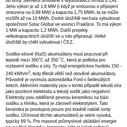
od firmy Siemens umístěné v Mýdlovarech firmou E.ON.
Jeho výkon je až 1,6 MW (i když je smlouvou o připojení
omezena na 0,99 MW) a kapacita 1,75 MWh, ta se může
rozšířit až na 10 MWh. Druhé úložiště nechala vybudovat
společnost Solar Global ve vesnici Prakšice. To má výkon
1 MW a kapacitu 1,2 MWh. Další projekty
velkokapacitních úložišť se u nás připravují. Velké
úložiště by chtěl vybudovat i ČEZ.
Sodíko-sírové (NaS) akumulátory musí pracovat při
teplotě mezi 300˚C až 350 ˚C, která je potřeba pro
roztavení sodíku a síry. Ty mají energetickou hustotu 150 -
3
240 kWh/m
, tedy třikrát větší než olověné akumulátory.
Původně je vyvinula automobilka Ford v šedesátých
letech. Aktivními materiály jsou v tomto případě tekutá síra
jako pozitivní elektroda a tekutý sodík jako negativní.
Elektrody jsou oddělené pevnou keramikou na bázi
sodíku a hliníku, která je zároveň elektrolytem. Tato
keramika je prostupná pouze pro kladně nabité ionty
sodíku. Účinnost těchto akumulátorů je velmi vysoká,
typicky 89 %. Pro masové průmyslové ukládání energie