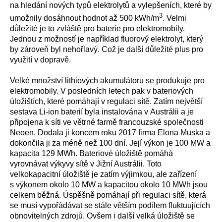
na hledání nových typů elektrolytů a vylepšeních, které by
3
umožnily dosáhnout hodnot až 500 kWh/m
. Velmi
důležité je to zvláště pro baterie pro elektromobily.
Jednou z možností je například fluorový elektrolyt, který
by zároveň byl nehořlavý. Což je další důležité plus pro
využití v dopravě.
Velké množství lithiových akumulátoru se produkuje pro
elektromobily. V posledních letech pak v bateriových
úložištích, které pomáhají v regulaci sítě. Zatím největší
sestava Li-ion baterií byla instalována v Austrálii a je
připojena k síti ve větrné farmě francouzské společnosti
Neoen. Dodala ji koncem roku 2017 firma Elona Muska a
dokončila ji za méně než 100 dní. Její výkon je 100 MW a
kapacita 129 MWh. Bateriové úložiště pomáhá
vyrovnávat výkyvy sítě v Jižní Austrálii. Toto
velkokapacitní úložiště je zatím výjimkou, ale zařízení
s výkonem okolo 10 MW a kapacitou okolo 10 MWh jsou
celkem běžná. Úspěšně pomáhají při regulaci sítě, která
se musí vypořádávat se stále větším podílem fluktuujících
obnovitelných zdrojů. Ovšem i další velká úložiště se