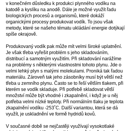
v konečném důsledku k produkci plynného vodíku na
katodě a kyslíku na anodě. Dále je možné využít řadu
biologických procesů a organismů, které dokáží
organickými procesy produkovat vodík. To jsou však
metody, které se našeho tématu ukládání energie dotýkají
spíše okrajově.
Produkovaný vodík pak může mít velmi široké uplatnění.
Je však třeba vyřešit problém s jeho skladováním,
distribucí a samotným využitím. Při skladování narážíme
na problémy s některými vlastnostmi tohoto plynu. Jde o
velmi lehký plyn s malými molekulami. Proniká tak řadou
materiálu. Zároveň tak jeho zásobníky musí být větší než
třeba u zemního plynu. Často se to řeší větším tlakem, při
kterém se vodík skladuje. Při potřebě skladovat větší
množství může být vhodné i zkapalnění, i když je u něj
potřeba velmi nízké teploty. Při normálním tlaku je teplota
zkapalnění vodíku -253˚C. Další variantou, která se dá
využít, je uskladnění ve formě hydridů kovů.
V současné době se nejčastěji využívají vysokotlaké