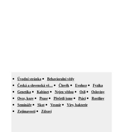
Úvodní stránka
Behavioralni vědy
Česká a slovenská vě…
Člověk
Evoluce
Fyzika
Genetika
Kabinet
Nejen vědou
Osli
Osloviny
Ovce, kozy
Prase
Přečetli jsme
Ptáci
Rostliny
Semináře
Skot
Vesmír
Viry, bakterie
Zajímavosti
Zdraví