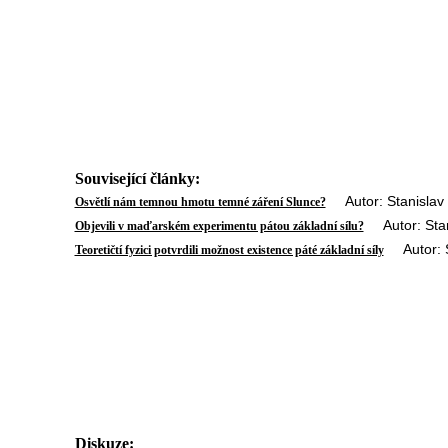
Související články:
Autor: Stanislav 
Osvětlí nám temnou hmotu temné záření Slunce?
Autor: Stani
Objevili v maďarském experimentu pátou základní sílu?
Autor: St
Teoretičtí fyzici potvrdili možnost existence páté základní síly
Diskuze: