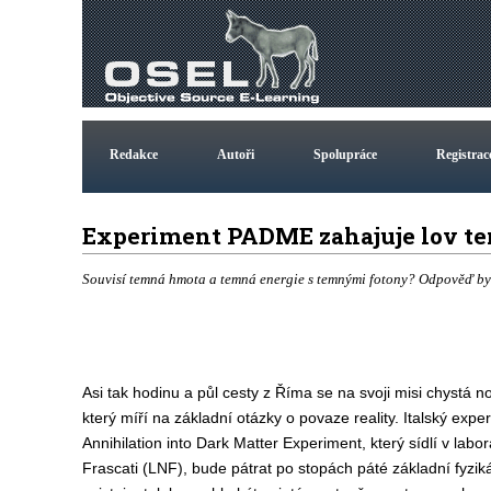
Redakce
Autoři
Spolupráce
Registrac
Experiment PADME zahajuje lov t
Souvisí temná hmota a temná energie s temnými fotony? Odpověď by 
Asi tak hodinu a půl cesty z Říma se na svoji misi chystá 
který míří na základní otázky o povaze reality. Italský expe
Annihilation into Dark Matter Experiment, který sídlí v labor
Frascati (LNF), bude pátrat po stopách páté základní fyzikál