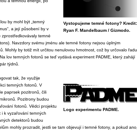
tou a temnou energií, po
sílou by mohl být „temný
Vystopujeme temné fotony? Kredit
us“, a její působení by v
Ryan F. Mandelbaum / Gizmodo.
 zprostředkovávaly temné
otons). Navzdory svému jménu ale temné fotony nejsou úplným
ů. Mohly by totiž mít určitou nenulovou hmotnost, což by určovalo řadu
í. Na lov temných fotonů se teď vydává experiment PADME, který zahájí
pár týdnů.
ovat tak, že využije
kci temných fotonů. V
 paprsek pozitronů, čili
 mikronů. Pozitrony budou
řování fotonů. Vědci projektu
Logo experimentu PADME.
 i k vyzařování temných
vaných detektorů budou
telům mohly prozradit, jestli se tam objevují i temné fotony, a pokud ano