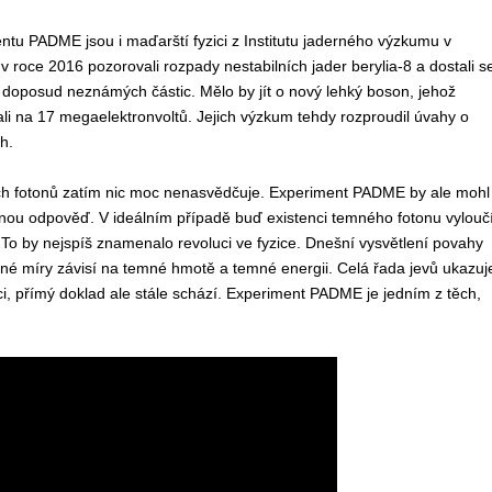
tu PADME jsou i maďarští fyzici z Institutu jaderného výzkumu v
 v roce 2016 pozorovali rozpady nestabilních jader berylia-8 a dostali s
 doposud neznámých částic. Mělo by jít o nový lehký boson, jehož
li na 17 megaelektronvoltů. Jejich výzkum tehdy rozproudil úvahy o
h.
ch fotonů zatím nic moc nenasvědčuje. Experiment PADME by ale mohl
nou odpověď. V ideálním případě buď existenci temného fotonu vylouč
. To by nejspíš znamenalo revoluci ve fyzice. Dnešní vysvětlení povahy
né míry závisí na temné hmotě a temné energii. Celá řada jevů ukazuj
nci, přímý doklad ale stále schází. Experiment PADME je jedním z těch,