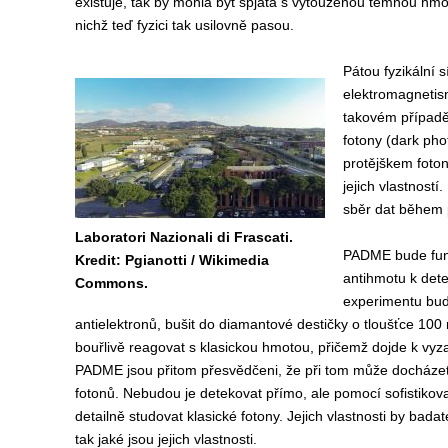
existuje, tak by mohla být spjatá s vytouženou temnou hmo
nichž teď fyzici tak usilovně pasou.
Pátou fyzikální 
elektromagnetism
takovém případě
fotony (dark ph
protějškem foton
jejich vlastnost
sběr dat během 
Laboratori Nazionali di Frascati.
PADME bude fung
Kredit: Pgianotti / Wikimedia
antihmotu k dete
Commons.
experimentu bude
antielektronů, bušit do diamantové destičky o tloušťce 100
bouřlivě reagovat s klasickou hmotou, přičemž dojde k vyza
PADME jsou přitom přesvědčeni, že při tom může docházet
fotonů. Nebudou je detekovat přímo, ale pomocí sofistiko
detailně studovat klasické fotony. Jejich vlastnosti by bada
tak jaké jsou jejich vlastnosti.