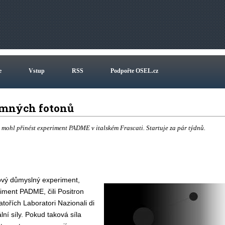
e
Vstup
RSS
Podpořte OSEL.cz
emných fotonů
mohl přinést experiment PADME v italském Frascati. Startuje za pár týdnů.
nový důmyslný experiment,
riment PADME, čili Positron
atořích Laboratori Nazionali di
ní síly. Pokud taková síla