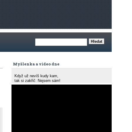
Myšlenka a video dne
Když už nevíš kudy kam,
tak si zakřič: Nejsem sám!