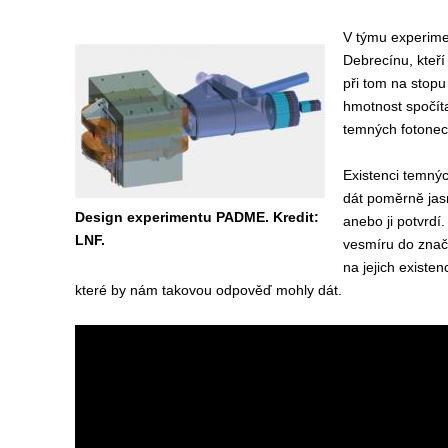
V týmu experimen
Debrecínu, kteří
při tom na stopu
hmotnost spočíta
temných fotonec
Existenci temný
dát poměrně jas
Design experimentu PADME. Kredit:
anebo ji potvrdí
LNF.
vesmíru do znač
na jejich existe
které by nám takovou odpověď mohly dát.